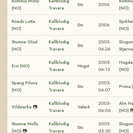
Romhus Molly
Kallblodig
Romhu
Sto
2006
(NO)
Travare
(NO)
Röeds Lotta
Kallblodig
Spikhe
Sto
2006
(NO)
Travare
(NO)
Stumne Glad
Kallblodig
2005-
Slogu
Sto
(NO)
Travare
06-26
Stjern
Kallblodig
2005-
Högda 
Ero (NO)
Hingst
Travare
06-13
(NO)
Spang Piluna
Kallblodig
2005-
Sto
Prima 
(NO)
Travare
06-07
Kallblodig
2005-
Alm Na
Vildstarke
📷
Valack
Travare
06-06
(NO)

Stumne Molly
Kallblodig
2005-
Slogum
Sto
(NO)
📷
Travare
05-30
(NO)