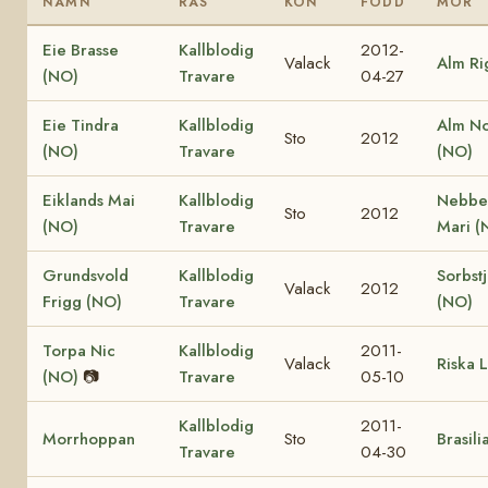
NAMN
RAS
KÖN
FÖDD
MOR
Eie Brasse
Kallblodig
2012-
Valack
Alm Ri
(NO)
Travare
04-27
Eie Tindra
Kallblodig
Alm No
Sto
2012
(NO)
Travare
(NO)
Eiklands Mai
Kallblodig
Nebbe
Sto
2012
(NO)
Travare
Mari (
Grundsvold
Kallblodig
Sorbst
Valack
2012
Frigg (NO)
Travare
(NO)
Torpa Nic
Kallblodig
2011-
Valack
Riska L
(NO)
📷
Travare
05-10
Kallblodig
2011-
Morrhoppan
Sto
Brasili
Travare
04-30