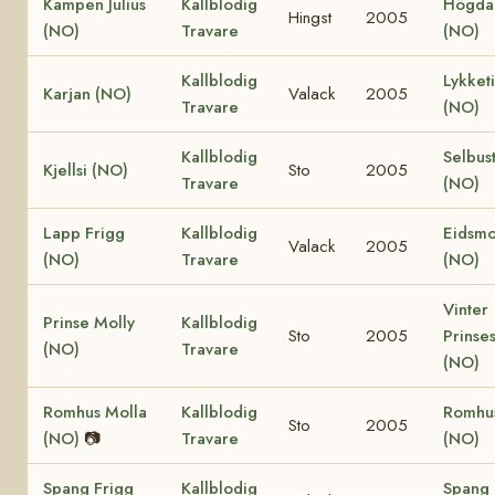
Kampen Julius
Kallblodig
Högda 
Hingst
2005
(NO)
Travare
(NO)
Kallblodig
Lykket
Karjan (NO)
Valack
2005
Travare
(NO)
Kallblodig
Selbus
Kjellsi (NO)
Sto
2005
Travare
(NO)
Lapp Frigg
Kallblodig
Eidsmo
Valack
2005
(NO)
Travare
(NO)
Vinter
Prinse Molly
Kallblodig
Sto
2005
Prinse
(NO)
Travare
(NO)
Romhus Molla
Kallblodig
Romhu
Sto
2005
(NO)
📷
Travare
(NO)
Spang Frigg
Kallblodig
Spang