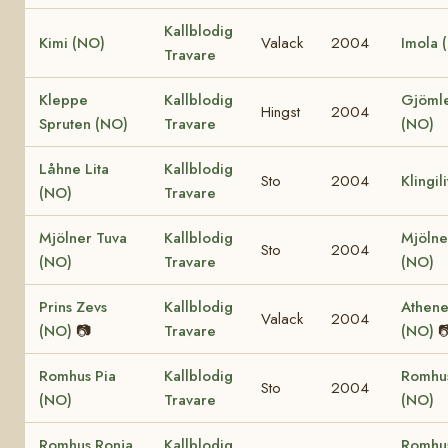
Kallblodig
Kimi (NO)
Valack
2004
Imola 
Travare
Kleppe
Kallblodig
Gjömle
Hingst
2004
Spruten (NO)
Travare
(NO)
Låhne Lita
Kallblodig
Sto
2004
Klingil
(NO)
Travare
Mjölner Tuva
Kallblodig
Mjölne
Sto
2004
(NO)
Travare
(NO)
Prins Zevs
Kallblodig
Athene
Valack
2004
(NO)
📷
Travare
(NO)

Romhus Pia
Kallblodig
Romhu
Sto
2004
(NO)
Travare
(NO)
Romhus Ronja
Kallblodig
Romhus