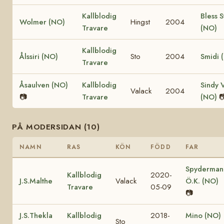
Kallblodig
Bless S
Wolmer (NO)
Hingst
2004
Travare
(NO)
Kallblodig
Ålssiri (NO)
Sto
2004
Smidi 
Travare
Åsaulven (NO)
Kallblodig
Sindy 
Valack
2004
📷
Travare
(NO)

PÅ MODERSIDAN (10)
NAMN
RAS
KÖN
FÖDD
FAR
Spyderman
Kallblodig
2020-
J.S.Malthe
Valack
Ö.K. (NO)
Travare
05-09
📷
J.S.Thekla
Kallblodig
2018-
Mino (NO)
Sto