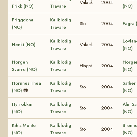
Valack
2004
Frikk (NO)
Travare
(NO)
Friggdona
Kallblodig
Sto
2004
Fagra 
(NO)
Travare
Kallblodig
Lövland
Henki (NO)
Valack
2004
Travare
(NO)
Horgen
Kallblodig
Horgen
Hingst
2004
Sverre (NO)
Travare
(NO)
Hornnes Thea
Kallblodig
Säther
Sto
2004
(NO)
📷
Travare
(NO)
Hyrrokkin
Kallblodig
Alm Sa
Sto
2004
(NO)
Travare
(NO)
Kihls Mente
Kallblodig
Brenne
Sto
2004
(NO)
Travare
(NO)