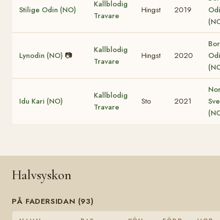
Kallblodig
Stilige Odin (NO)
Hingst
2019
Od
Travare
(N
Bor
Kallblodig
Lynodin (NO)
📷
Hingst
2020
Od
Travare
(N
No
Kallblodig
Idu Kari (NO)
Sto
2021
Sve
Travare
(N
Halvsyskon
PÅ FADERSIDAN (93)