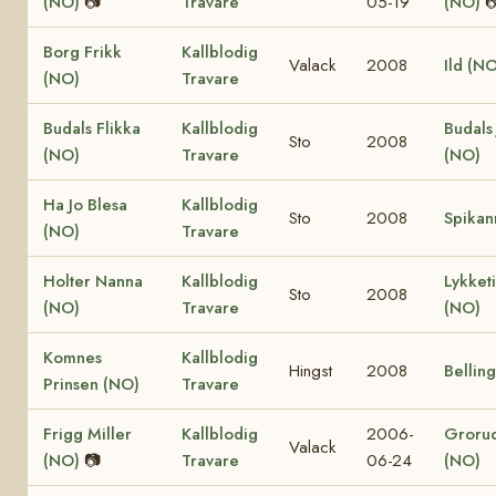
(NO)
📷
Travare
05-19
(NO)

Borg Frikk
Kallblodig
Valack
2008
Ild (N
(NO)
Travare
Budals Flikka
Kallblodig
Budals
Sto
2008
(NO)
Travare
(NO)
Ha Jo Blesa
Kallblodig
Sto
2008
Spikan
(NO)
Travare
Holter Nanna
Kallblodig
Lykket
Sto
2008
(NO)
Travare
(NO)
Komnes
Kallblodig
Hingst
2008
Bellin
Prinsen (NO)
Travare
Frigg Miller
Kallblodig
2006-
Grorud
Valack
(NO)
📷
Travare
06-24
(NO)