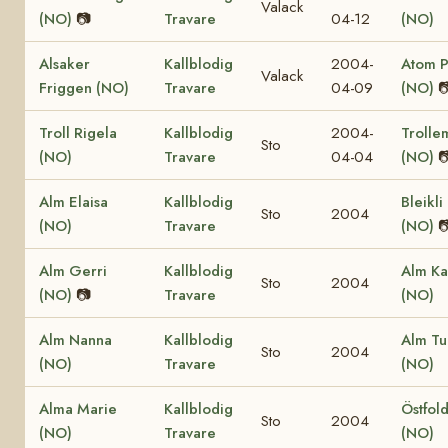
Valack
(NO)
📷
Travare
04-12
(NO)
Alsaker
Kallblodig
2004-
Atom P
Valack
Friggen (NO)
Travare
04-09
(NO)

Troll Rigela
Kallblodig
2004-
Troll
Sto
(NO)
Travare
04-04
(NO)

Alm Elaisa
Kallblodig
Bleikli
Sto
2004
(NO)
Travare
(NO)

Alm Gerri
Kallblodig
Alm K
Sto
2004
(NO)
📷
Travare
(NO)
Alm Nanna
Kallblodig
Alm Tu
Sto
2004
(NO)
Travare
(NO)
Alma Marie
Kallblodig
Östfold
Sto
2004
(NO)
Travare
(NO)