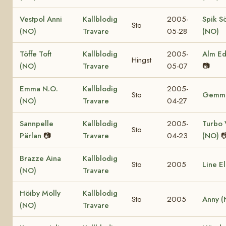
Vestpol Anni
Kallblodig
2005-
Spik Sö
Sto
(NO)
Travare
05-28
(NO)
Töffe Toft
Kallblodig
2005-
Alm Ed
Hingst
(NO)
Travare
05-07
📷
Emma N.O.
Kallblodig
2005-
Sto
Gemma
(NO)
Travare
04-27
Sannpelle
Kallblodig
2005-
Turbo 
Sto
Pärlan
📷
Travare
04-23
(NO)

Brazze Aina
Kallblodig
Sto
2005
Line El
(NO)
Travare
Höiby Molly
Kallblodig
Sto
2005
Anny (
(NO)
Travare