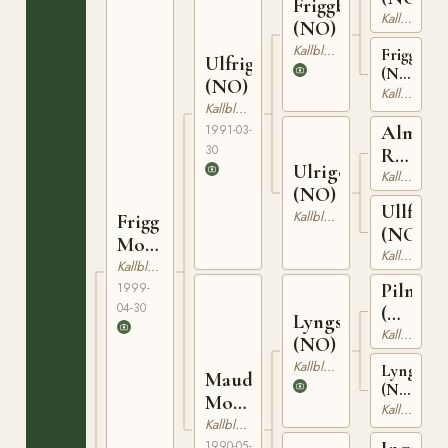
Friggbest
Kallblodig Travare
(NO)
Kallblodig Travare
Frigge
Ulfrigg
(NO)
(NO)
T-
Kallblodig Travare
Kallblodig Travare
22954
Alm
1991-03-
30
Rigel
Ulrigela
(NO)
Kallblodig Travare
(NO)
Ullfly
Kallblodig Travare
Frigg
(NO)
Mollyn
Kallblodig Travare
(NO)
Kallblodig Travare
Pilmin
1999-
04-30
(NO)
Lyngsvarten
N
Kallblodig Travare
(NO)
2077
Kallblodig Travare
Lyngmöy
Maud
(NO)
Mollyn
T-
Kallblodig Travare
(NO)
Kallblodig Travare
23043
1990-05-