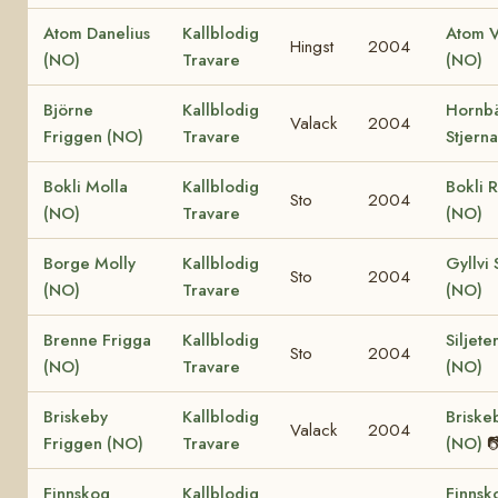
Atom Danelius
Kallblodig
Atom V
Hingst
2004
(NO)
Travare
(NO)
Björne
Kallblodig
Hornb
Valack
2004
Friggen (NO)
Travare
Stjern
Bokli Molla
Kallblodig
Bokli 
Sto
2004
(NO)
Travare
(NO)
Borge Molly
Kallblodig
Gyllvi 
Sto
2004
(NO)
Travare
(NO)
Brenne Frigga
Kallblodig
Siljete
Sto
2004
(NO)
Travare
(NO)
Briskeby
Kallblodig
Briske
Valack
2004
Friggen (NO)
Travare
(NO)

Finnskog
Kallblodig
Finnsk