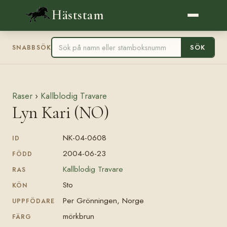
Häststam
SÖK
SNABBSÖK
Raser
›
Kallblodig Travare
Lyn Kari (NO)
NK-04-0608
ID
2004-06-23
FÖDD
Kallblodig Travare
RAS
Sto
KÖN
Per Grönningen, Norge
UPPFÖDARE
mörkbrun
FÄRG