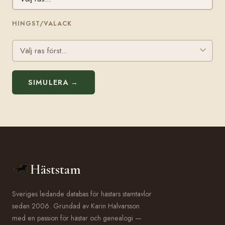
HINGST/VALACK
SIMULERA →
Häststam
Sveriges ledande databas för hästars stamtavlor
sedan 2006. Grundad av Karin Halvarsson
med en passion för hästar och genealogi —