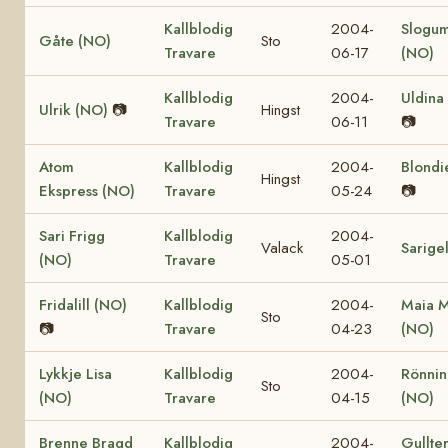
Kallblodig
2004-
Slogu
Gåte (NO)
Sto
Travare
06-17
(NO)
Kallblodig
2004-
Uldina
Ulrik (NO)
📷
Hingst
Travare
06-11
📷
Atom
Kallblodig
2004-
Blondi
Hingst
Ekspress (NO)
Travare
05-24
📷
Sari Frigg
Kallblodig
2004-
Valack
Sarige
(NO)
Travare
05-01
Fridalill (NO)
Kallblodig
2004-
Maia M
Sto
📷
Travare
04-23
(NO)
Lykkje Lisa
Kallblodig
2004-
Rönnin
Sto
(NO)
Travare
04-15
(NO)
Brenne Bragd
Kallblodig
2004-
Gullte