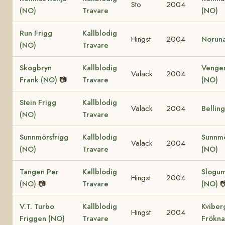
Sto
2004
(NO)
Travare
(NO)
Run Frigg
Kallblodig
Hingst
2004
Norun
(NO)
Travare
Skogbryn
Kallblodig
Venger
Valack
2004
Frank (NO)
📷
Travare
(NO)
Stein Frigg
Kallblodig
Valack
2004
Bellin
(NO)
Travare
Sunnmörsfrigg
Kallblodig
Sunnmö
Valack
2004
(NO)
Travare
(NO)
Tangen Per
Kallblodig
Slogu
Hingst
2004
(NO)
📷
Travare
(NO)

V.T. Turbo
Kallblodig
Kviber
Hingst
2004
Friggen (NO)
Travare
Frökna