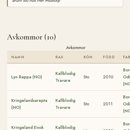
Brunt sto hos Iver Mustorp
Avkommor (10)
Avkommor
NAMN
RAS
KÖN
FÖDD
FA
Bor
Kallblodig
Lyn Rappa (NO)
Sto
2010
Od
Travare
(N
Bor
Kringelandsarepta
Kallblodig
Sto
2011
Od
(NO)
Travare
(N
Bor
Kringeland Enok
Kallblodig