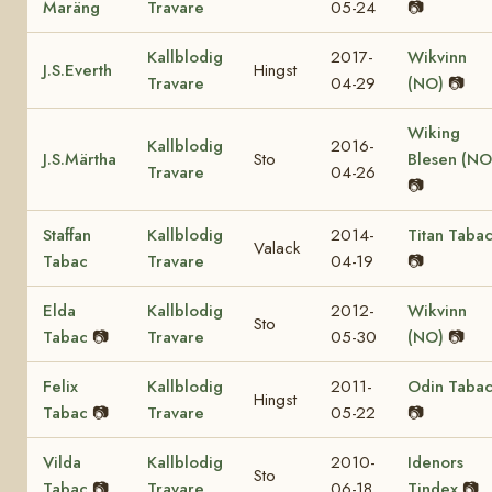
Maräng
Travare
05-24
📷
Kallblodig
2017-
Wikvinn
J.S.Everth
Hingst
Travare
04-29
(NO)
📷
Wiking
Kallblodig
2016-
J.S.Märtha
Sto
Blesen (NO
Travare
04-26
📷
Staffan
Kallblodig
2014-
Titan Taba
Valack
Tabac
Travare
04-19
📷
Elda
Kallblodig
2012-
Wikvinn
Sto
Tabac
📷
Travare
05-30
(NO)
📷
Felix
Kallblodig
2011-
Odin Taba
Hingst
Tabac
📷
Travare
05-22
📷
Vilda
Kallblodig
2010-
Idenors
Sto
Tabac
📷
Travare
06-18
Tindex
📷