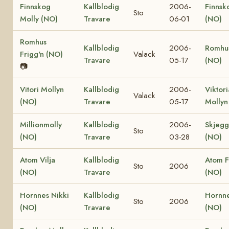
Finnskog
Kallblodig
2006-
Finnsk
Sto
Molly (NO)
Travare
06-01
(NO)
Romhus
Kallblodig
2006-
Romhus
Frigg'n (NO)
Valack
Travare
05-17
(NO)
📷
Vitori Mollyn
Kallblodig
2006-
Viktori
Valack
(NO)
Travare
05-17
Mollyn
Millionmolly
Kallblodig
2006-
Skjegge
Sto
(NO)
Travare
03-28
(NO)
Atom Vilja
Kallblodig
Atom F
Sto
2006
(NO)
Travare
(NO)
Hornnes Nikki
Kallblodig
Hornne
Sto
2006
(NO)
Travare
(NO)