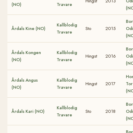
Hingst
2013
Od
(NO)
Travare
(N
Bor
Kallblodig
Årdals Kine (NO)
Sto
2015
Od
Travare
(N
Bor
Årdals Kongen
Kallblodig
Hingst
2016
Od
(NO)
Travare
(N
Ho
Årdals Angus
Kallblodig
Hingst
2017
Tor
(NO)
Travare
(N
Bor
Kallblodig
Årdals Kari (NO)
Sto
2018
Od
Travare
(N
Bor