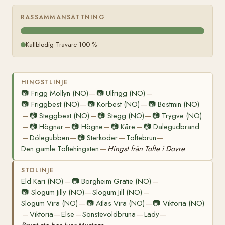
RASSAMMANSÄTTNING
Kallblodig Travare 100 %
HINGSTLINJE
📷
Frigg Mollyn (NO)
📷
Ulfrigg (NO)
—
—
📷
Friggbest (NO)
📷
Korbest (NO)
📷
Bestmin (NO)
—
—
📷
Steggbest (NO)
📷
Stegg (NO)
📷
Trygve (NO)
—
—
—
📷
Högnar
📷
Högne
📷
Kåre
📷
Dalegudbrand
—
—
—
—
Dölegubben
📷
Sterkoder
Toftebrun
—
—
—
—
Den gamle Toftehingsten
Hingst från Tofte i Dovre
—
STOLINJE
Eld Kari (NO)
📷
Borgheim Gratie (NO)
—
—
📷
Slogum Jilly (NO)
Slogum Jill (NO)
—
—
Slogum Vira (NO)
📷
Atlas Vira (NO)
📷
Viktoria (NO)
—
—
Viktoria
Else
Sönstevoldbruna
Lady
—
—
—
—
—