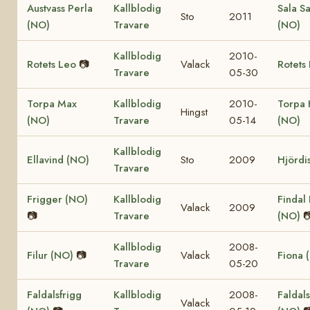
Austvass Perla
Kallblodig
Sala S
Sto
2011
(NO)
Travare
(NO)
Kallblodig
2010-
Rotets Leo
📷
Valack
Rotets 
Travare
05-30
Torpa Max
Kallblodig
2010-
Torpa
Hingst
(NO)
Travare
05-14
(NO)
Kallblodig
Ellavind (NO)
Sto
2009
Hjördi
Travare
Frigger (NO)
Kallblodig
Findal
Valack
2009
📷
Travare
(NO)

Kallblodig
2008-
Filur (NO)
📷
Valack
Fiona 
Travare
05-20
Faldalsfrigg
Kallblodig
2008-
Faldal
Valack