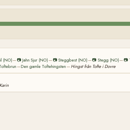
ril (NO)
📷
Jahn Sjur (NO)
📷
Steggbest (NO)
📷
Stegg (NO)
📷
—
—
—
—
Toftebrun
Den gamle Toftehingsten
Hingst från Tofte i Dovre
—
—
Karin