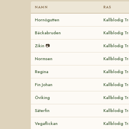
NAMN
RAS
Hornögutten
Kallblodig T
Bäckabruden
Kallblodig T
Zikin
📷
Kallblodig T
Normsen
Kallblodig T
Regina
Kallblodig T
Fin Johan
Kallblodig T
Öviking
Kallblodig T
Säterfin
Kallblodig T
Vegaflickan
Kallblodig T