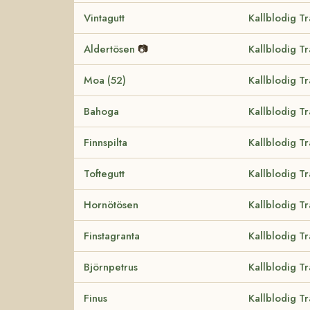
Vintagutt
Kallblodig T
Aldertösen
📷
Kallblodig T
Moa (52)
Kallblodig T
Bahoga
Kallblodig T
Finnspilta
Kallblodig T
Toftegutt
Kallblodig T
Hornötösen
Kallblodig T
Finstagranta
Kallblodig T
Björnpetrus
Kallblodig T
Finus
Kallblodig T