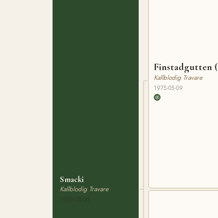
Finstadgutten 
Kallblodig Travare
1975-05-09
Smacki
Kallblodig Travare
1986-05-05