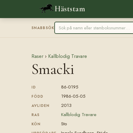
Häststam
SNABBSÖK
Raser
›
Kallblodig Travare
Smacki
86-0195
ID
1986-05-05
FÖDD
2013
AVLIDEN
Kallblodig Travare
RAS
Sto
KÖN
Ingela Svedberg, Stöde