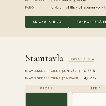
UPPFÖDARE
mörkbrun, vit fläck på skenan vb, v
FÄRG
SKICKA IN BILD
RAPPORTERA F
Stamtavla
SKRIV UT / DELA
0,78 %
INAVELSKOEFFICIENT (4 NIVÅER)
4,02 %
INAVELSKOEFFICIENT (7 NIVÅER)
PROFIL
LED 1