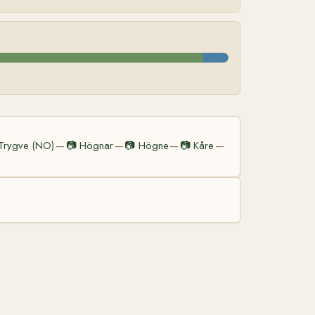
Trygve (NO)
📷
Högnar
📷
Högne
📷
Kåre
—
—
—
—