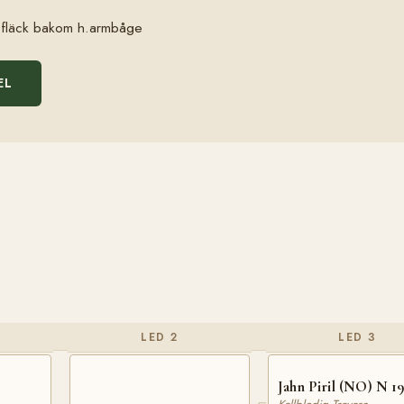
it fläck bakom h.armbåge
EL
LED 2
LED 3
Jahn Piril (NO) N 19