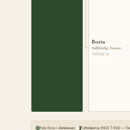
Boria
Kallblodig Travare
1975-04-16
Foto finns i databasen
Toftestjerna (NO) T-940 — fö