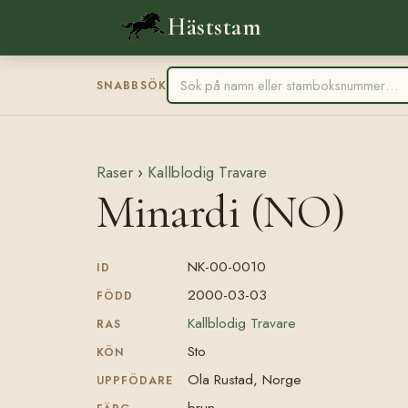
Häststam
SNABBSÖK
Raser
›
Kallblodig Travare
Minardi (NO)
NK-00-0010
ID
2000-03-03
FÖDD
Kallblodig Travare
RAS
Sto
KÖN
Ola Rustad, Norge
UPPFÖDARE
brun