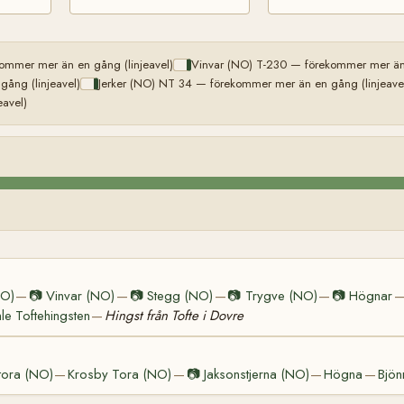
mmer mer än en gång (linjeavel)
Vinvar (NO) T-230 — förekommer mer än 
ång (linjeavel)
Jerker (NO) NT 34 — förekommer mer än en gång (linjeave
avel)
NO)
📷
Vinvar (NO)
📷
Stegg (NO)
📷
Trygve (NO)
📷
Högnar
—
—
—
—
e Toftehingsten
Hingst från Tofte i Dovre
—
tora (NO)
Krosby Tora (NO)
📷
Jaksonstjerna (NO)
Högna
Bjön
—
—
—
—