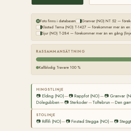
Foto finns i databasen
Granvar (NO) NT 52 — föreko
Klästad Terna (NO) T-1427 — förekommer mer än en g
Sjur (NO) T-284 — förekommer mer än en gång (linje
RASSAMMANSÄTTNING
Kallblodig Travare 100 %
HINGSTLINJE
📷
Elding (NO)
📷
Rappfot (NO)
📷
Granvar (
—
—
Dölegubben
📷
Sterkoder
Toftebrun
Den gaml
—
—
—
STOLINJE
📷
Riffifi (NO)
📷
Finstad Stegga (NO)
📷
Stegg
—
—