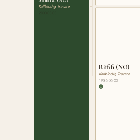
Minardi (NO)
Kallblodig Travare
2000-03-03
Riffifi (NO)
Kallblodig Travare
1986-05-30