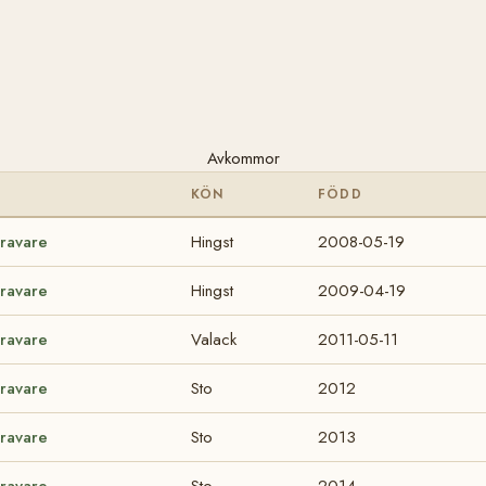
Avkommor
KÖN
FÖDD
Travare
Hingst
2008-05-19
Travare
Hingst
2009-04-19
Travare
Valack
2011-05-11
Travare
Sto
2012
Travare
Sto
2013
Travare
Sto
2014