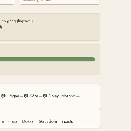
en gång (linjeavel)
l)
📷
Högne
📷
Kåre
📷
Dalegudbrand
—
—
—
—
na
Freia
Dokka
Gausdöla
Fuxsto
—
—
—
—