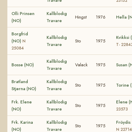
Travare
23132
Olli Prinsen
Kallblodig
Hingst
1976
Hella (
(NO)
Travare
Borgfrid
Kallblodig
Kvikksi
(NO)
Sto
1975
N
Travare
T- 2284
25084
Kallblodig
Bosse (NO)
Valack
1975
Susan (
Travare
Bratland
Kallblodig
Sto
1975
Torine 
Stjerna (NO)
Travare
Frk. Elene
Kallblodig
Elene 
Sto
1975
(NO)
Travare
23573
Frk. Karina
Kallblodig
Fröydis
Sto
1975
(NO)
Travare
N 22714