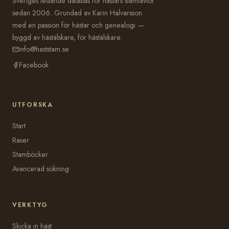
Sveriges ledande databas för hästars stamtavlor
sedan 2006. Grundad av Karin Halvarsson
med en passion för hästar och genealogi —
byggd av hästälskare, för hästälskare.
info@haststam.se
Facebook
UTFORSKA
Start
Raser
Stamböcker
Avancerad sökning
VERKTYG
Skicka in häst