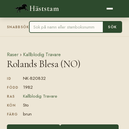
Häststam
SÖK
SNABBSÖK
Raser
›
Kallblodig Travare
Rolands Blesa (NO)
NK-820832
ID
1982
FÖDD
Kallblodig Travare
RAS
Sto
KÖN
brun
FÄRG