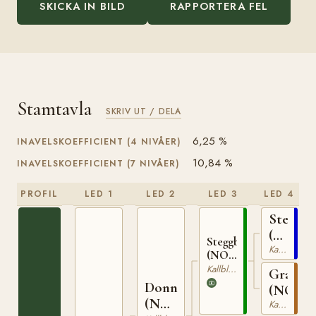
SKICKA IN BILD
RAPPORTERA FEL
Stamtavla
SKRIV UT / DELA
6,25 %
INAVELSKOEFFICIENT (4 NIVÅER)
10,84 %
INAVELSKOEFFICIENT (7 NIVÅER)
PROFIL
LED 1
LED 2
LED 3
LED 4
Stegg
(NO)
Steggbest
Kallblodig Travare
T-
(NO)
169
T-233
Kallblodig Travare
Grasiös
Donno
(NO)
(NO)
Kallblodig Travare