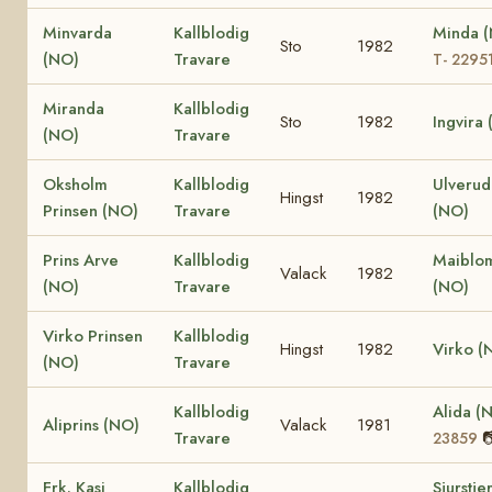
Minvarda
Kallblodig
Minda 
Sto
1982
(NO)
Travare
T- 2295
Miranda
Kallblodig
Sto
1982
Ingvira
(NO)
Travare
Oksholm
Kallblodig
Ulverud
Hingst
1982
Prinsen (NO)
Travare
(NO)
Prins Arve
Kallblodig
Maiblom
Valack
1982
(NO)
Travare
(NO)
Virko Prinsen
Kallblodig
Hingst
1982
Virko (
(NO)
Travare
Kallblodig
Alida (
Aliprins (NO)
Valack
1981
Travare

23859
Frk. Kasi
Kallblodig
Sjurstje