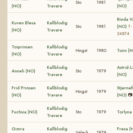
Sto
1981
(NO)
Travare
(NO)
Rinda V
Kuven Blesa
Kallblodig
Sto
1981
(NO)
T-
(NO)
Travare
24874
Toiprinsen
Kallblodig
Hingst
1980
Toini (
(NO)
Travare
Kallblodig
Astrid-Li
Anneli (NO)
Sto
1979
Travare
(NO)
Frid Prinsen
Kallblodig
Stjernef
Hingst
1979
(NO)
Travare
(NO)
📷
Kallblodig
Fuchsia (NO)
Sto
1979
Torlyna
Travare
Gimra
Kallblodig
Fresa 
Valack
1979