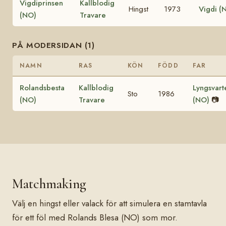
Vigdiprinsen
Kallblodig
Hingst
1973
Vigdi (
(NO)
Travare
PÅ MODERSIDAN (1)
NAMN
RAS
KÖN
FÖDD
FAR
Rolandsbesta
Kallblodig
Lyngsvart
Sto
1986
(NO)
Travare
(NO)
📷
Matchmaking
Välj en hingst eller valack för att simulera en stamtavla
för ett föl med Rolands Blesa (NO) som mor.