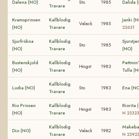
Dalena (NO)
Sto
1985
Dalida 
Travare
Kvamsprinsen
Kallblodig
Janki (
Valack
1985
(NO)
Travare
22631
Sjurfrökna
Kallblodig
Sjurstje
Sto
1985
(NO)
Travare
(NO)
Bustenskjold
Kallblodig
Pettmin'
Hingst
1983
(NO)
Travare
Tulla (
Kallblodig
Ludia (NO)
Sto
1983
Ena (N
Travare
Rio Prinsen
Kallblodig
Riorita 
Hingst
1983
(NO)
Travare
N 2332
Kallblodig
Makeba
Dio (NO)
Valack
1982
Travare
N 2392