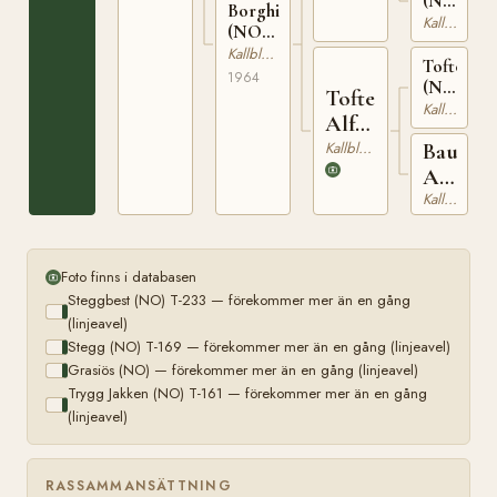
(NO)
Borghild
N
Kallblodig Travare
(NO)
22578
T-
Kallblodig Travare
Tofterug
22491
1964
(NO)
Tofte
T-
Kallblodig Travare
Alfa
223
(NO)
Kallblodig Travare
Baus
Alfa
Kallblodig Travare
(NO)
Foto finns i databasen
Steggbest (NO) T-233 — förekommer mer än en gång
(linjeavel)
Stegg (NO) T-169 — förekommer mer än en gång (linjeavel)
Grasiös (NO) — förekommer mer än en gång (linjeavel)
Trygg Jakken (NO) T-161 — förekommer mer än en gång
(linjeavel)
RASSAMMANSÄTTNING