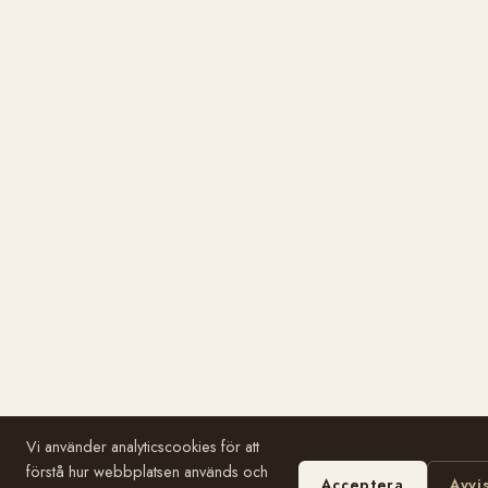
Vi använder analyticscookies för att
förstå hur webbplatsen används och
Acceptera
Avvi