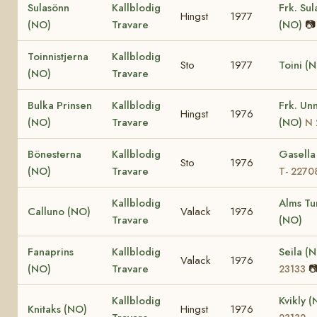
Sulasönn
Kallblodig
Frk. Sul
Hingst
1977
(NO)
Travare
(NO)
📷
Toinnistjerna
Kallblodig
Sto
1977
Toini (
(NO)
Travare
Bulka Prinsen
Kallblodig
Frk. Unn
Hingst
1976
(NO)
Travare
(NO)
N 
Bönesterna
Kallblodig
Gasella
Sto
1976
(NO)
Travare
T- 2270
Kallblodig
Alms Tu
Calluno (NO)
Valack
1976
Travare
(NO)
Fanaprins
Kallblodig
Seila (
Valack
1976
(NO)
Travare

23133
Kallblodig
Kvikly 
Knitaks (NO)
Hingst
1976