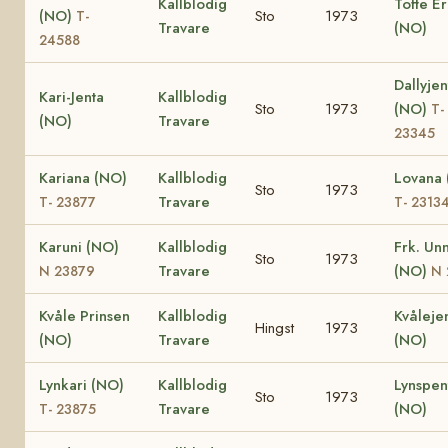
Kallblodig
Tofte Er
(NO)
Sto
1973
T-
Travare
(NO)
24588
Dallyjen
Kari-Jenta
Kallblodig
Sto
1973
(NO)
T-
(NO)
Travare
23345
Kariana (NO)
Kallblodig
Lovana
Sto
1973
Travare
T- 23877
T- 2313
Karuni (NO)
Kallblodig
Frk. Unn
Sto
1973
Travare
(NO)
N 23879
N 
Kvåle Prinsen
Kallblodig
Kvåleje
Hingst
1973
(NO)
Travare
(NO)
Lynkari (NO)
Kallblodig
Lynspen
Sto
1973
Travare
(NO)
T- 23875