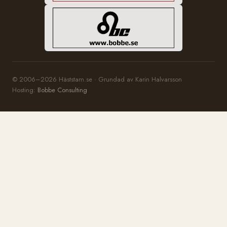
© 2006–2026 Häststam.se · Grundad av Karin Halvarsson
Hosting:
Bobbe Consulting