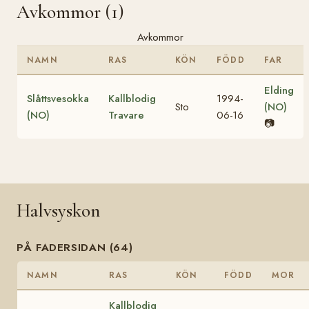
Avkommor (1)
Avkommor
NAMN
RAS
KÖN
FÖDD
FAR
Elding
Slåttsvesokka
Kallblodig
1994-
Sto
(NO)
(NO)
Travare
06-16
📷
Halvsyskon
PÅ FADERSIDAN (64)
NAMN
RAS
KÖN
FÖDD
MOR
Kallblodig