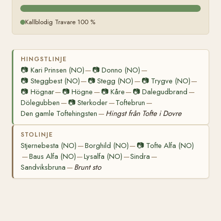
Kallblodig Travare 100 %
HINGSTLINJE
📷
Kari Prinsen (NO)
📷
Donno (NO)
—
—
📷
Steggbest (NO)
📷
Stegg (NO)
📷
Trygve (NO)
—
—
—
📷
Högnar
📷
Högne
📷
Kåre
📷
Dalegudbrand
—
—
—
—
Dölegubben
📷
Sterkoder
Toftebrun
—
—
—
Den gamle Toftehingsten
Hingst från Tofte i Dovre
—
STOLINJE
Stjernebesta (NO)
Borghild (NO)
📷
Tofte Alfa (NO)
—
—
Baus Alfa (NO)
Lysalfa (NO)
Sindra
—
—
—
—
Sandviksbruna
Brunt sto
—