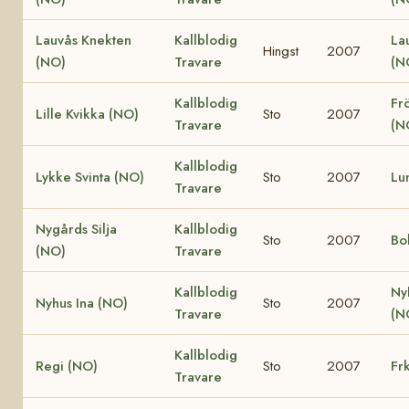
Lauvås Knekten
Kallblodig
La
Hingst
2007
(NO)
Travare
(N
Kallblodig
Fr
Lille Kvikka (NO)
Sto
2007
Travare
(N
Kallblodig
Lykke Svinta (NO)
Sto
2007
Lu
Travare
Nygårds Silja
Kallblodig
Sto
2007
Bo
(NO)
Travare
Kallblodig
Ny
Nyhus Ina (NO)
Sto
2007
Travare
(N
Kallblodig
Regi (NO)
Sto
2007
Fr
Travare