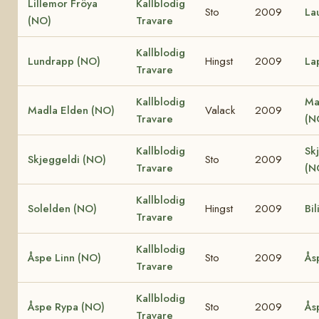
Lillemor Fröya
Kallblodig
Sto
2009
La
(NO)
Travare
Kallblodig
Lundrapp (NO)
Hingst
2009
La
Travare
Kallblodig
Ma
Madla Elden (NO)
Valack
2009
Travare
(N
Kallblodig
Sk
Skjeggeldi (NO)
Sto
2009
Travare
(N
Kallblodig
Solelden (NO)
Hingst
2009
Bil
Travare
Kallblodig
Åspe Linn (NO)
Sto
2009
Ås
Travare
Kallblodig
Åspe Rypa (NO)
Sto
2009
Ås
Travare