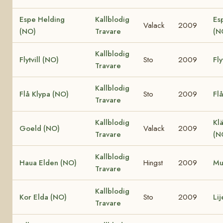
Espe Helding
Kallblodig
Es
Valack
2009
(NO)
Travare
(N
Kallblodig
Flytvill (NO)
Sto
2009
Fly
Travare
Kallblodig
Flå Klypa (NO)
Sto
2009
Fl
Travare
Kallblodig
Klä
Goeld (NO)
Valack
2009
Travare
(N
Kallblodig
Haua Elden (NO)
Hingst
2009
Mu
Travare
Kallblodig
Kor Elda (NO)
Sto
2009
Li
Travare