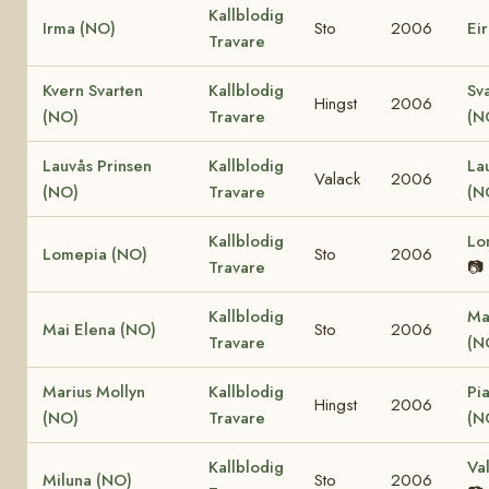
Kallblodig
Irma (NO)
Sto
2006
Ei
Travare
Kvern Svarten
Kallblodig
Sv
Hingst
2006
(NO)
Travare
(N
Lauvås Prinsen
Kallblodig
La
Valack
2006
(NO)
Travare
(N
Kallblodig
Lo
Lomepia (NO)
Sto
2006
Travare
📷
Kallblodig
Ma
Mai Elena (NO)
Sto
2006
Travare
(N
Marius Mollyn
Kallblodig
Pi
Hingst
2006
(NO)
Travare
(N
Kallblodig
Va
Miluna (NO)
Sto
2006