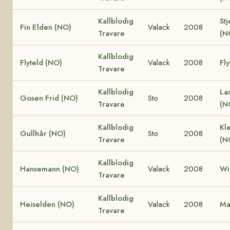
Kallblodig
Stj
Fin Elden (NO)
Valack
2008
Travare
(N
Kallblodig
Flyteld (NO)
Valack
2008
Fly
Travare
Kallblodig
La
Gosen Frid (NO)
Sto
2008
Travare
(N
Kallblodig
Kle
Gullhår (NO)
Sto
2008
Travare
(N
Kallblodig
Hansemann (NO)
Valack
2008
Wi
Travare
Kallblodig
Heiselden (NO)
Valack
2008
Ma
Travare