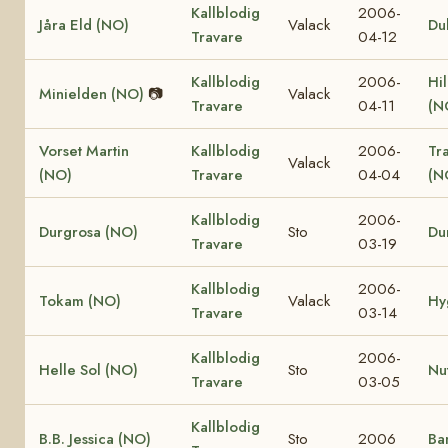
Kallblodig
2006-
Jåra Eld (NO)
Valack
Du
Travare
04-12
Kallblodig
2006-
Hi
Minielden (NO)
📷
Valack
Travare
04-11
(N
Vorset Martin
Kallblodig
2006-
Tr
Valack
(NO)
Travare
04-04
(N
Kallblodig
2006-
Durgrosa (NO)
Sto
Du
Travare
03-19
Kallblodig
2006-
Tokam (NO)
Valack
Hy
Travare
03-14
Kallblodig
2006-
Helle Sol (NO)
Sto
Nu
Travare
03-05
Kallblodig
B.B. Jessica (NO)
Sto
2006
Ba