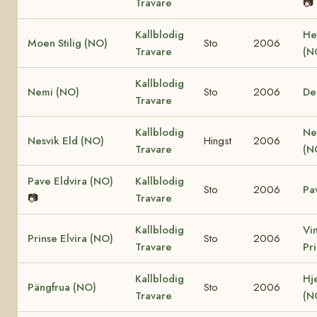
Travare
📷
Kallblodig
He
Moen Stilig (NO)
Sto
2006
Travare
(N
Kallblodig
Nemi (NO)
Sto
2006
De
Travare
Kallblodig
Ne
Nesvik Eld (NO)
Hingst
2006
Travare
(N
Pave Eldvira (NO)
Kallblodig
Sto
2006
Pa
📷
Travare
Kallblodig
Vi
Prinse Elvira (NO)
Sto
2006
Travare
Pr
Kallblodig
Hj
Pängfrua (NO)
Sto
2006
Travare
(N