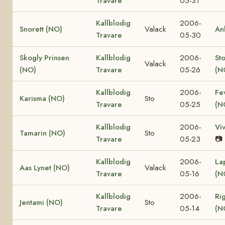
Travare
05-31
Kallblodig
2006-
Snorett (NO)
Valack
An
Travare
05-30
Skogly Prinsen
Kallblodig
2006-
St
Valack
(NO)
Travare
05-26
(N
Kallblodig
2006-
Fe
Karisma (NO)
Sto
Travare
05-25
(N
Kallblodig
2006-
Vi
Tamarin (NO)
Sto
Travare
05-23
📷
Kallblodig
2006-
La
Aas Lynet (NO)
Valack
Travare
05-16
(N
Kallblodig
2006-
Ri
Jentami (NO)
Sto
Travare
05-14
(N