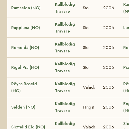
Kallblodig
Ra
Ramselda (NO)
Sto
2006
Travare
(N
Kallblodig
Rappluna (NO)
Sto
2006
Lu
Travare
Kallblodig
Remelda (NO)
Sto
2006
Re
Travare
Kallblodig
Rigel Pia (NO)
Sto
2006
Pi
Travare
Röyns Roseld
Kallblodig
Rö
Valack
2006
(NO)
Travare
(N
Kallblodig
En
Selden (NO)
Hingst
2006
Travare
(N
Kallblodig
Slo
Slottelid Eld (NO)
Valack
2006