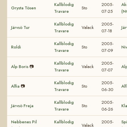
Kallblodig
2005-
Ak
Grysta Tösen
Sto
Travare
07-25
(N
Kallblodig
2005-
Järvsö Tur
Valack
Jär
Travare
07-18
Kallblodig
2005-
Roldi
Sto
Ni
Travare
07-09
Kallblodig
2005-
Alp Boris
📷
Valack
Al
Travare
07-07
Kallblodig
2005-
Alfia
📷
Sto
Al
Travare
06-30
Kallblodig
2005-
Järvsö Freja
Sto
Kl
Travare
06-26
Nebbenes Pil
Kallblodig
2005-
Sp
Valack