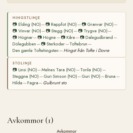
HINGSTLINJE
📷
Elding (NO)
📷
Rappfot (NO)
📷
Granvar (NO)
—
—
—
📷
Vinvar (NO)
📷
Stegg (NO)
📷
Trygve (NO)
—
—
—
📷
Högnar
📷
Högne
📷
Kåre
📷
Dalegudbrand
—
—
—
—
Dölegubben
📷
Sterkoder
Toftebrun
—
—
—
Den gamle Toftehingsten
Hingst från Tofte i Dovre
—
STOLINJE
📷
Linsi (NO)
Melnes Tara (NO)
Torila (NO)
—
—
—
Steggna (NO)
Guri Simson (NO)
Guri (NO)
Bruna
—
—
—
—
Hilda
Fagra
Gulbrunt sto
—
—
Avkommor (1)
Avkommor