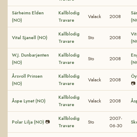
Särheims Elden
Kallblodig
Sä
Valack
2008
(NO)
Travare
(N
Kallblodig
Vit
Vital Sjanell (NO)
Sto
2008
Travare
(N
W.J. Dunbarjenten
Kallblodig
En
Sto
2008
(NO)
Travare
(N
Årsvoll Prinsen
Kallblodig
Öy
Valack
2008
(NO)
Travare
📷
Kallblodig
Åspe Lynet (NO)
Valack
2008
Ås
Travare
Kallblodig
2007-
Polar Lilja (NO)
📷
Sto
Sk
Travare
06-30