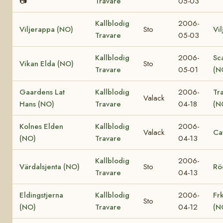
📷
Travare
05-03
Kallblodig
2006-
Viljerappa (NO)
Sto
Vi
Travare
05-03
Kallblodig
2006-
Sc
Vikan Elda (NO)
Sto
Travare
05-01
(N
Gaardens Lat
Kallblodig
2006-
Tr
Valack
Hans (NO)
Travare
04-18
(N
Kolnes Elden
Kallblodig
2006-
Valack
Ca
(NO)
Travare
04-13
Kallblodig
2006-
Värdalsjenta (NO)
Sto
Rö
Travare
04-13
Eldingstjerna
Kallblodig
2006-
Fr
Sto
(NO)
Travare
04-12
(N