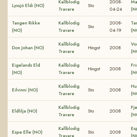
Kallblodig
2008-
Ma
Lyssjö Eldi (NO)
Sto
Travare
04-24
(N
Tangen Rikke
Kallblodig
2008-
Ta
Sto
(NO)
Travare
04-19
(N
Kallblodig
Vo
Don Johan (NO)
Hingst
2008
Travare
(N
Eigelands Eld
Kallblodig
Fri
Hingst
2008
(NO)
Travare
(N
Kallblodig
Hu
Eilvinni (NO)
Sto
2008
Travare
(N
Kallblodig
Fje
Eldlilja (NO)
Sto
2008
Travare
(N
Kallblodig
Es
Espe Elle (NO)
Sto
2008
Travare
(N