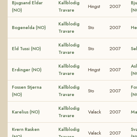
Bjugsand Eldar
Kallblodig
Bj
Hingst
2007
(NO)
Travare
(N
Kallblodig
Bogenelda (NO)
Sto
2007
He
Travare
Kallblodig
Eld Tussi (NO)
Sto
2007
Se
Travare
Kallblodig
Asl
Erdinger (NO)
Hingst
2007
Travare
(N
Fossen Stjerna
Kallblodig
Fo
Sto
2007
(NO)
Travare
(N
Kallblodig
Karelius (NO)
Valack
2007
Ma
Travare
Kvern Rasken
Kallblodig
Sv
Valack
2007
(NO)
Travare
(N