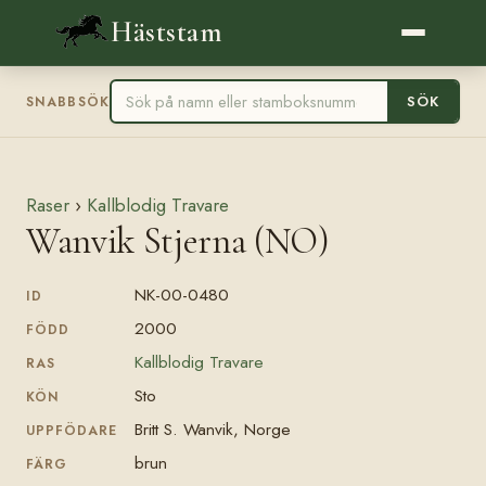
Häststam
SÖK
SNABBSÖK
Raser
›
Kallblodig Travare
Wanvik Stjerna (NO)
NK-00-0480
ID
2000
FÖDD
Kallblodig Travare
RAS
Sto
KÖN
Britt S. Wanvik, Norge
UPPFÖDARE
brun
FÄRG