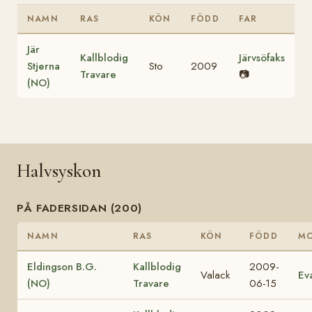
NAMN
RAS
KÖN
FÖDD
FAR
Jär
Kallblodig
Järvsöfaks
Stjerna
Sto
2009
Travare
📷
(NO)
Halvsyskon
PÅ FADERSIDAN (200)
NAMN
RAS
KÖN
FÖDD
M
Eldingson B.G.
Kallblodig
2009-
Valack
Ev
(NO)
Travare
06-15