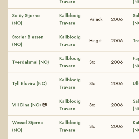
Travare
(N
Solöy Stjerno
Kallblodig
So
Valack
2006
(NO)
Travare
(N
Storler Blessen
Kallblodig
Hingst
2006
Tro
(NO)
Travare
Kallblodig
Fa
Tverdalsmai (NO)
Sto
2006
Travare
(N
Kallblodig
Tyll Eldvira (NO)
Sto
2006
Ull
Travare
Kallblodig
Sal
Vill Dina (NO)
📷
Sto
2006
Travare
(N
Wessel Stjerna
Kallblodig
Ka
Sto
2006
(NO)
Travare
(N