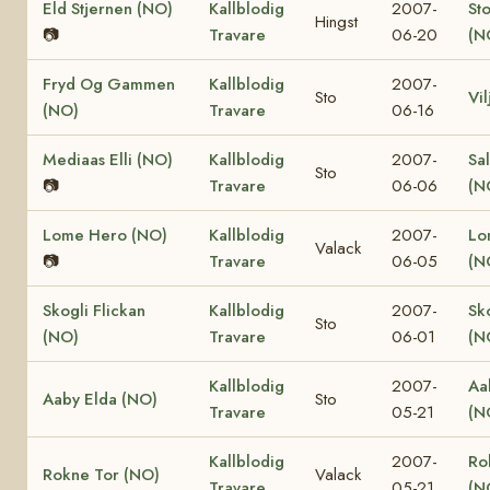
Eld Stjernen (NO)
Kallblodig
2007-
St
Hingst
📷
Travare
06-20
(N
Fryd Og Gammen
Kallblodig
2007-
Sto
Vi
(NO)
Travare
06-16
Mediaas Elli (NO)
Kallblodig
2007-
Sa
Sto
📷
Travare
06-06
(N
Lome Hero (NO)
Kallblodig
2007-
Lo
Valack
📷
Travare
06-05
(N
Skogli Flickan
Kallblodig
2007-
Sk
Sto
(NO)
Travare
06-01
(N
Kallblodig
2007-
Aa
Aaby Elda (NO)
Sto
Travare
05-21
(N
Kallblodig
2007-
Ro
Rokne Tor (NO)
Valack
Travare
05-21
(N