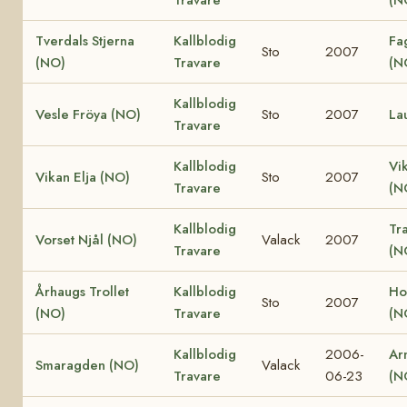
Tverdals Stjerna
Kallblodig
Fa
Sto
2007
(NO)
Travare
(N
Kallblodig
Vesle Fröya (NO)
Sto
2007
La
Travare
Kallblodig
Vi
Vikan Elja (NO)
Sto
2007
Travare
(N
Kallblodig
Tr
Vorset Njål (NO)
Valack
2007
Travare
(N
Århaugs Trollet
Kallblodig
Ho
Sto
2007
(NO)
Travare
(N
Kallblodig
2006-
Ar
Smaragden (NO)
Valack
Travare
06-23
(N