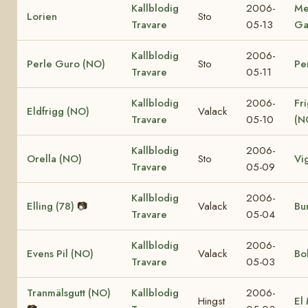
Kallblodig
2006-
Me
Lorien
Sto
Travare
05-13
Ga
Kallblodig
2006-
Perle Guro (NO)
Sto
Pe
Travare
05-11
Kallblodig
2006-
Fr
Eldfrigg (NO)
Valack
Travare
05-10
(N
Kallblodig
2006-
Orella (NO)
Sto
Vi
Travare
05-09
Kallblodig
2006-
Elling (78)
📷
Valack
Bur
Travare
05-04
Kallblodig
2006-
Evens Pil (NO)
Valack
Bo
Travare
05-03
Tranmälsgutt (NO)
Kallblodig
2006-
Hingst
El