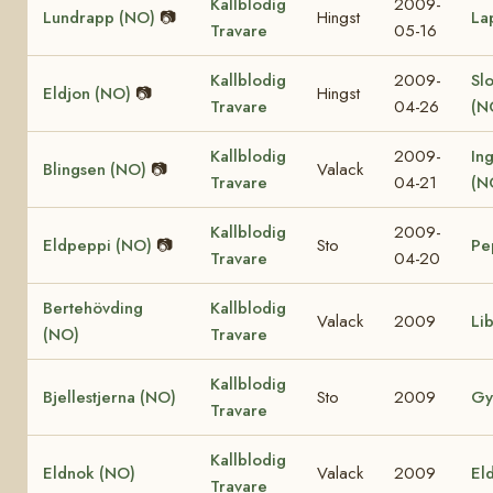
Kallblodig
2009-
Lundrapp (NO)
📷
Hingst
La
Travare
05-16
Kallblodig
2009-
Sl
Eldjon (NO)
📷
Hingst
Travare
04-26
(N
Kallblodig
2009-
In
Blingsen (NO)
📷
Valack
Travare
04-21
(N
Kallblodig
2009-
Eldpeppi (NO)
📷
Sto
Pe
Travare
04-20
Bertehövding
Kallblodig
Valack
2009
Li
(NO)
Travare
Kallblodig
Bjellestjerna (NO)
Sto
2009
Gy
Travare
Kallblodig
Eldnok (NO)
Valack
2009
Eld
Travare