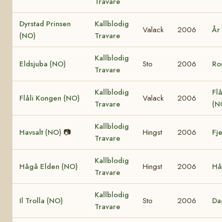
Travare
Dyrstad Prinsen
Kallblodig
Valack
2006
År
(NO)
Travare
Kallblodig
Eldsjuba (NO)
Sto
2006
Ro
Travare
Kallblodig
Flå
Flåli Kongen (NO)
Valack
2006
Travare
(N
Kallblodig
Havsalt (NO)
📷
Hingst
2006
Fj
Travare
Kallblodig
Hågå Elden (NO)
Hingst
2006
Hå
Travare
Kallblodig
Il Trolla (NO)
Sto
2006
Da
Travare