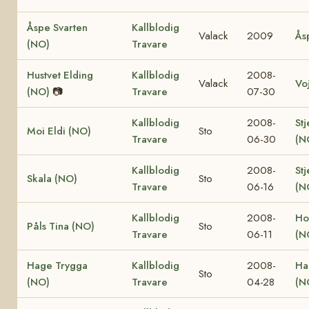
Åspe Svarten
Kallblodig
Valack
2009
Ås
(NO)
Travare
Hustvet Elding
Kallblodig
2008-
Valack
Vo
(NO)
📷
Travare
07-30
Kallblodig
2008-
Stj
Moi Eldi (NO)
Sto
Travare
06-30
(N
Kallblodig
2008-
Stj
Skala (NO)
Sto
Travare
06-16
(N
Kallblodig
2008-
Ho
Påls Tina (NO)
Sto
Travare
06-11
(N
Hage Trygga
Kallblodig
2008-
Ha
Sto
(NO)
Travare
04-28
(N