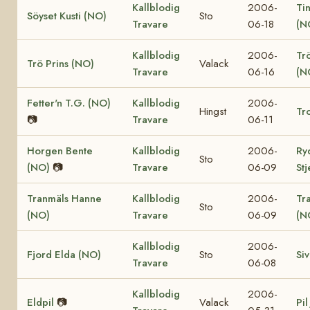
Kallblodig
2006-
Ti
Söyset Kusti (NO)
Sto
Travare
06-18
(N
Kallblodig
2006-
Tr
Trö Prins (NO)
Valack
Travare
06-16
(N
Fetter'n T.G. (NO)
Kallblodig
2006-
Hingst
Tro
📷
Travare
06-11
Horgen Bente
Kallblodig
2006-
Ry
Sto
(NO)
📷
Travare
06-09
St
Tranmäls Hanne
Kallblodig
2006-
Tr
Sto
(NO)
Travare
06-09
(N
Kallblodig
2006-
Fjord Elda (NO)
Sto
Si
Travare
06-08
Kallblodig
2006-
Eldpil
📷
Valack
Pil