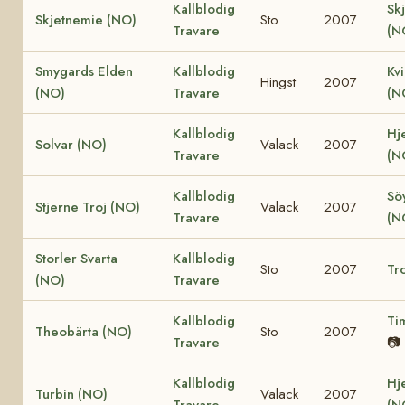
Kallblodig
Sk
Skjetnemie (NO)
Sto
2007
Travare
(N
Smygards Elden
Kallblodig
Kv
Hingst
2007
(NO)
Travare
(N
Kallblodig
Hje
Solvar (NO)
Valack
2007
Travare
(N
Kallblodig
Söy
Stjerne Troj (NO)
Valack
2007
Travare
(N
Storler Svarta
Kallblodig
Sto
2007
Tro
(NO)
Travare
Kallblodig
Ti
Theobärta (NO)
Sto
2007
Travare
📷
Kallblodig
Hj
Turbin (NO)
Valack
2007
Travare
(N