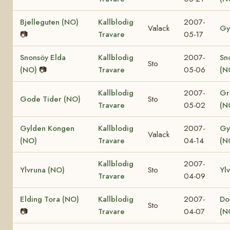
Bjelleguten (NO)
Kallblodig
2007-
Valack
Gy
📷
Travare
05-17
Snonsöy Elda
Kallblodig
2007-
Sn
Sto
(NO)
📷
Travare
05-06
(N
Kallblodig
2007-
Gr
Gode Tider (NO)
Sto
Travare
05-02
(N
Gylden Kongen
Kallblodig
2007-
Gy
Valack
(NO)
Travare
04-14
(N
Kallblodig
2007-
Ylvruna (NO)
Sto
Yl
Travare
04-09
Elding Tora (NO)
Kallblodig
2007-
Dol
Sto
📷
Travare
04-07
(N