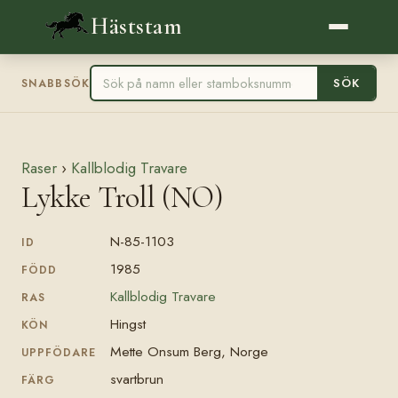
Häststam
SÖK
SNABBSÖK
Raser
›
Kallblodig Travare
Lykke Troll (NO)
N-85-1103
ID
1985
FÖDD
Kallblodig Travare
RAS
Hingst
KÖN
Mette Onsum Berg, Norge
UPPFÖDARE
svartbrun
FÄRG