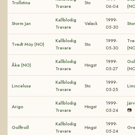
Trollstina
Sto
Travare
06-04
(NO
Kallblodig
1999-
Storm Jan
Valack
Sto
Travare
05-30
Kallblodig
1999-
Tve
Tvedt Möy (NO)
Sto
Travare
05-30
(NO
Kallblodig
1999-
Gol
Åke (NO)
Hingst
Travare
05-27
(NO
Kallblodig
1999-
Lincelusa
Sto
Lin
Travare
05-25
Kallblodig
1999-
Jär
Arigo
Hingst
Travare
05-24
📷
Kallblodig
1999-
Golftroll
Hingst
Gre
Travare
05-24