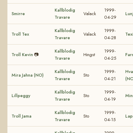
Kallblodig
1999-
Smirre
Valack
Lun
Travare
04-29
Kallblodig
1999-
Troll Tex
Valack
Tex
Travare
04-28
Kallblodig
1999-
Troll Kevin
📷
Hingst
Far
Travare
04-25
Kallblodig
1999-
Hva
Mira Jahna (NO)
Sto
Travare
04-21
(NO
Kallblodig
1999-
Lillpeggy
Sto
Min
Travare
04-19
Kallblodig
1999-
Troll Jama
Sto
Lap
Travare
04-15
Kallblodig
1999-