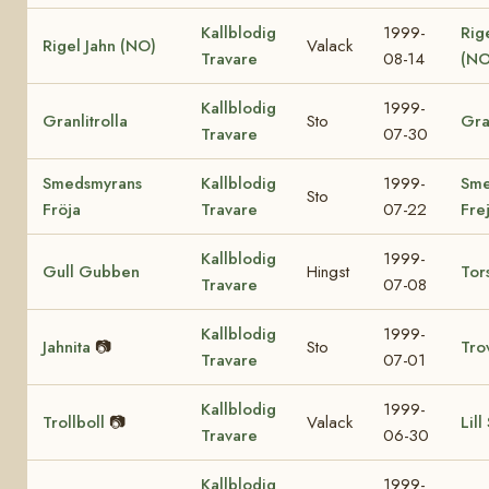
Kallblodig
1999-
Rig
Rigel Jahn (NO)
Valack
Travare
08-14
(NO
Kallblodig
1999-
Granlitrolla
Sto
Gra
Travare
07-30
Smedsmyrans
Kallblodig
1999-
Sme
Sto
Fröja
Travare
07-22
Fre
Kallblodig
1999-
Gull Gubben
Hingst
Tor
Travare
07-08
Kallblodig
1999-
Jahnita
📷
Sto
Tro
Travare
07-01
Kallblodig
1999-
Trollboll
📷
Valack
Lill
Travare
06-30
Kallblodig
1999-