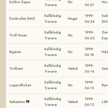
Kulåra Zippa
Sto
Nic
Travare
06-27
Kallblodig
1999-
Kal
Emiltrollet (NO)
Hingst
Travare
06-24
(NO
Kallblodig
1999-
Zim
Troll Nixan
Sto
Travare
06-20
Exp
Kallblodig
1999-
Byjänta
Sto
Håe
Travare
06-18
Kallblodig
1999-
Trollsam
Valack
Sa
Travare
06-14
Kallblodig
1999-
Luppioflickan
Sto
Bar
Travare
06-13
Kallblodig
1999-
Sebastian
📷
Valack
Lib
Travare
06-13