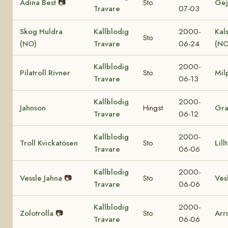
Adina Best
📷
Sto
Gej
Travare
07-03
Skog Huldra
Kallblodig
2000-
Kal
Sto
(NO)
Travare
06-24
(NO
Kallblodig
2000-
Pilatroll Rivner
Sto
Mil
Travare
06-13
Kallblodig
2000-
Jahnson
Hingst
Gr
Travare
06-12
Kallblodig
2000-
Troll Kvickatösen
Sto
Lill
Travare
06-06
Kallblodig
2000-
Vessle Jahna
📷
Sto
Vesl
Travare
06-06
Kallblodig
2000-
Zolotrolla
📷
Sto
Arr
Travare
06-06