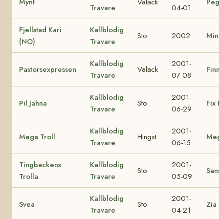
Mynt
Valack
Peg
Travare
04-01
Fjellstad Kari
Kallblodig
Sto
2002
Min
(NO)
Travare
Kallblodig
2001-
Pastorsexpressen
Valack
Finn
Travare
07-08
Kallblodig
2001-
Pil Jahna
Sto
Fix 
Travare
06-29
Kallblodig
2001-
Mega Troll
Hingst
Me
Travare
06-15
Tingbackens
Kallblodig
2001-
Sto
Sans
Trolla
Travare
05-09
Kallblodig
2001-
Svea
Sto
Zia
Travare
04-21