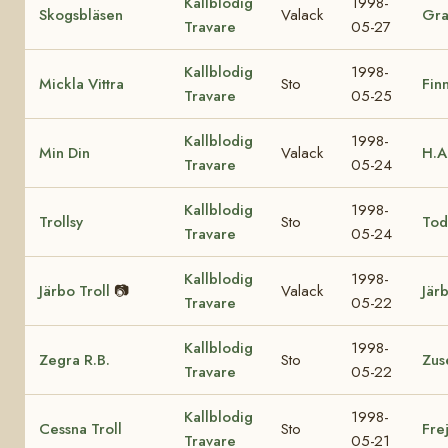
Kallblodig
1998-
Skogsbläsen
Valack
Gra
Travare
05-27
Kallblodig
1998-
Mickla Vittra
Sto
Fin
Travare
05-25
Kallblodig
1998-
Min Din
Valack
H.A
Travare
05-24
Kallblodig
1998-
Trollsy
Sto
Tod
Travare
05-24
Kallblodig
1998-
Järbo Troll
📷
Valack
Jär
Travare
05-22
Kallblodig
1998-
Zegra R.B.
Sto
Zus
Travare
05-22
Kallblodig
1998-
Cessna Troll
Sto
Fre
Travare
05-21