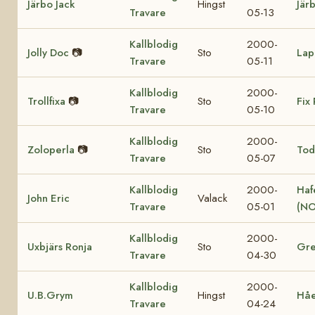
Järbo Jack
Hingst
Jär
Travare
05-13
Kallblodig
2000-
Jolly Doc
📷
Sto
Lap
Travare
05-11
Kallblodig
2000-
Trollfixa
📷
Sto
Fix 
Travare
05-10
Kallblodig
2000-
Zoloperla
📷
Sto
Tod
Travare
05-07
Kallblodig
2000-
Haf
John Eric
Valack
Travare
05-01
(NO
Kallblodig
2000-
Uxbjärs Ronja
Sto
Gre
Travare
04-30
Kallblodig
2000-
U.B.Grym
Hingst
Hå
Travare
04-24