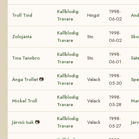
Kallblodig
1998-
Troll Tind
Hingst
And
Travare
06-02
Kallblodig
1998-
Zolojänta
Sto
Sko
Travare
06-02
Kallblodig
1998-
Tina Tannbro
Sto
Sät
Travare
06-01
Kallblodig
1998-
Änga Trollet
📷
Valack
Spe
Travare
05-30
Kallblodig
1998-
Mickel Troll
Valack
Mar
Travare
05-28
Kallblodig
1998-
Järvsö Isak
📷
Valack
Jär
Travare
05-27