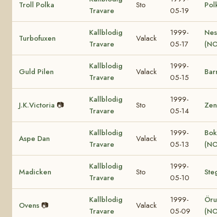
Troll Polka
Sto
Pol
Travare
05-19
Kallblodig
1999-
Nes
Turbofuxen
Valack
Travare
05-17
(NO
Kallblodig
1999-
Guld Pilen
Valack
Bar
Travare
05-15
Kallblodig
1999-
J.K.Victoria
📷
Sto
Zen
Travare
05-14
Kallblodig
1999-
Bok
Aspe Dan
Valack
Travare
05-13
(NO
Kallblodig
1999-
Madicken
Sto
Ste
Travare
05-10
Kallblodig
1999-
Öru
Ovens
📷
Valack
Travare
05-09
(NO