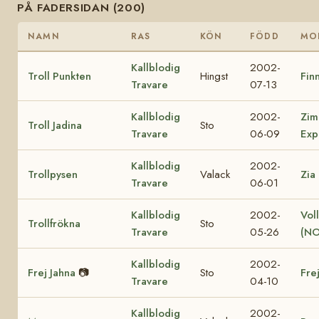
PÅ FADERSIDAN (200)
NAMN
RAS
KÖN
FÖDD
MO
Kallblodig
2002-
Troll Punkten
Hingst
Finn
Travare
07-13
Kallblodig
2002-
Zim
Troll Jadina
Sto
Travare
06-09
Exp
Kallblodig
2002-
Trollpysen
Valack
Zia
Travare
06-01
Kallblodig
2002-
Vol
Trollfrökna
Sto
Travare
05-26
(NO
Kallblodig
2002-
Frej Jahna
📷
Sto
Fre
Travare
04-10
Kallblodig
2002-