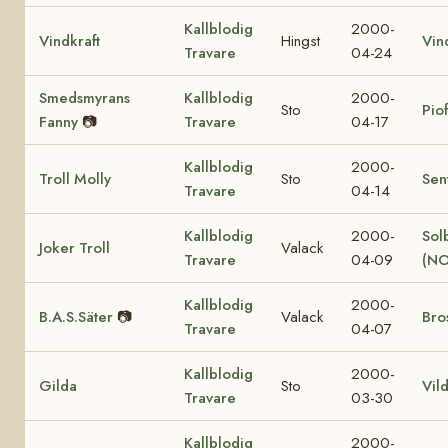
Kallblodig
2000-
Vindkraft
Hingst
Vin
Travare
04-24
Smedsmyrans
Kallblodig
2000-
Sto
Pio
Fanny
📷
Travare
04-17
Kallblodig
2000-
Troll Molly
Sto
Sen
Travare
04-14
Kallblodig
2000-
Sol
Joker Troll
Valack
Travare
04-09
(NO
Kallblodig
2000-
B.A.S.Säter
📷
Valack
Bro
Travare
04-07
Kallblodig
2000-
Gilda
Sto
Vil
Travare
03-30
Kallblodig
2000-