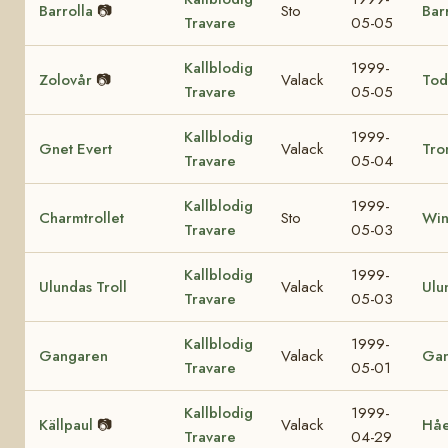
Barrolla
📷
Sto
Bar
Travare
05-05
Kallblodig
1999-
Zolovår
📷
Valack
Tod
Travare
05-05
Kallblodig
1999-
Gnet Evert
Valack
Tro
Travare
05-04
Kallblodig
1999-
Charmtrollet
Sto
Win
Travare
05-03
Kallblodig
1999-
Ulundas Troll
Valack
Ulu
Travare
05-03
Kallblodig
1999-
Gangaren
Valack
Ga
Travare
05-01
Kallblodig
1999-
Källpaul
📷
Valack
Hå
Travare
04-29