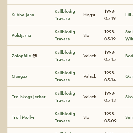
Kallblodig
1998-
Kubbe Jahn
Hingst
Lill
Travare
05-19
Kallblodig
1998-
Ste
Polstjärna
Sto
Travare
05-19
Wil
Kallblodig
1998-
Zolopålle
📷
Valack
Bod
Travare
05-15
Kallblodig
1998-
Gangax
Valack
Gan
Travare
05-14
Kallblodig
1998-
Trollskogs Jerker
Valack
Sko
Travare
05-13
Kallblodig
1998-
Troll Mollvi
Sto
Sen
Travare
05-09