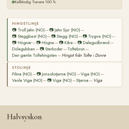
Kallblodig Travare 100 %
HINGSTLINJE
📷
Troll Jahn (NO)
📷
Jahn Sjur (NO)
—
—
📷
Steggbest (NO)
📷
Stegg (NO)
📷
Trygve (NO)
—
—
—
📷
Högnar
📷
Högne
📷
Kåre
📷
Dalegudbrand
—
—
—
—
Dölegubben
📷
Sterkoder
Toftebrun
—
—
—
Den gamle Toftehingsten
Hingst från Tofte i Dovre
—
STOLINJE
Pilina (NO)
📷
Jonsokstjerna (NO)
Viga (NO)
—
—
—
Vesle Viga (NO)
📷
Viga (NO)
Stjerna
Viga
—
—
—
Halvsyskon