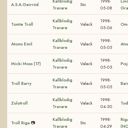
Kallblodig
1998-
Lin
A.S.A.Geirröd
Sto
Travare
05-08
Gra
Kallblodig
1998-
Tomte Troll
Valack
Ome
Travare
05-06
Kallblodig
1998-
Atoms Emil
Valack
Ato
Travare
05-05
Kallblodig
1998-
Micki Moss (17)
Valack
Pixj
Travare
05-05
Kallblodig
1998-
Troll Barry
Valack
Bar
Travare
05-05
Kallblodig
1998-
Zolotroll
Valack
Tod
Travare
04-30
Kallblodig
1998-
Rig
Troll Riga
📷
Sto
Travare
04-29
(NO