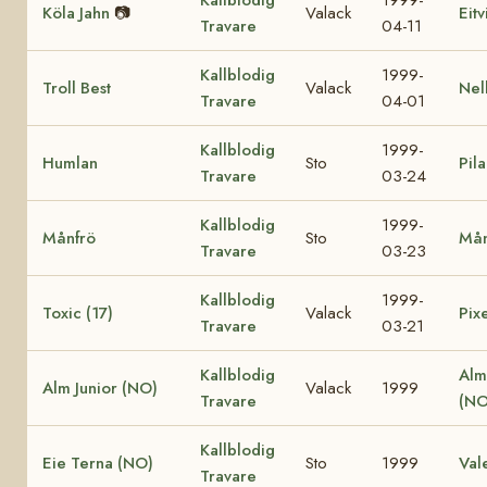
Köla Jahn
📷
Valack
Eit
Travare
04-11
Kallblodig
1999-
Troll Best
Valack
Nel
Travare
04-01
Kallblodig
1999-
Humlan
Sto
Pila
Travare
03-24
Kallblodig
1999-
Månfrö
Sto
Mån
Travare
03-23
Kallblodig
1999-
Toxic (17)
Valack
Pixe
Travare
03-21
Kallblodig
Alm
Alm Junior (NO)
Valack
1999
Travare
(NO
Kallblodig
Eie Terna (NO)
Sto
1999
Val
Travare