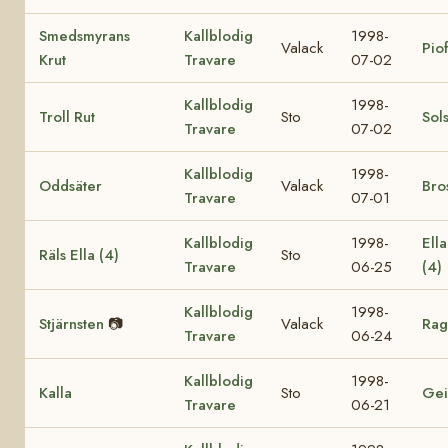
Smedsmyrans
Kallblodig
1998-
Valack
Pio
Krut
Travare
07-02
Kallblodig
1998-
Troll Rut
Sto
Sol
Travare
07-02
Kallblodig
1998-
Oddsäter
Valack
Bro
Travare
07-01
Kallblodig
1998-
Ell
Räls Ella (4)
Sto
Travare
06-25
(4)
Kallblodig
1998-
Stjärnsten
📷
Valack
Rag
Travare
06-24
Kallblodig
1998-
Kalla
Sto
Gei
Travare
06-21