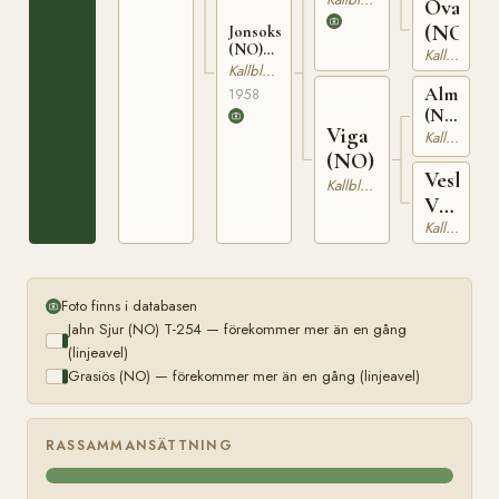
Ovara
(NO)
Jonsokstjerna
(NO)
Kallblodig Travare
T-22411
Kallblodig Travare
Almlisvar
1958
(NO)
Viga
T-
Kallblodig Travare
106
(NO)
Vesle
Kallblodig Travare
Viga
Kallblodig Travare
(NO)
Foto finns i databasen
Jahn Sjur (NO) T-254 — förekommer mer än en gång
(linjeavel)
Grasiös (NO) — förekommer mer än en gång (linjeavel)
RASSAMMANSÄTTNING