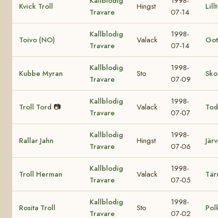
Kallblodig
1998-
Kvick Troll
Hingst
Lill
Travare
07-14
Kallblodig
1998-
Toivo (NO)
Valack
Got
Travare
07-14
Kallblodig
1998-
Kubbe Myran
Sto
Sko
Travare
07-09
Kallblodig
1998-
Troll Tord
📷
Valack
Tod
Travare
07-07
Kallblodig
1998-
Rallar Jahn
Hingst
Järv
Travare
07-06
Kallblodig
1998-
Troll Herman
Valack
Tär
Travare
07-05
Kallblodig
1998-
Rosita Troll
Sto
Pol
Travare
07-02