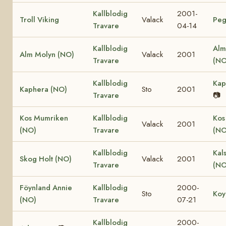
Kallblodig
2001-
Troll Viking
Valack
Peg
Travare
04-14
Kallblodig
Alm
Alm Molyn (NO)
Valack
2001
Travare
(NO
Kallblodig
Kap
Kaphera (NO)
Sto
2001
Travare
📷
Kos Mumriken
Kallblodig
Kos
Valack
2001
(NO)
Travare
(NO
Kallblodig
Kal
Skog Holt (NO)
Valack
2001
Travare
(NO
Föynland Annie
Kallblodig
2000-
Sto
Koy
(NO)
Travare
07-21
Kallblodig
2000-