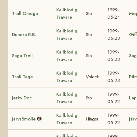
Kallblodig
1999-
Troll Omega
Sto
Me
Travare
05-24
Kallblodig
1999-
Dundra R.B.
Sto
Giff
Travare
05-23
Kallblodig
1999-
Saga Troll
Sto
Sag
Travare
05-23
Kallblodig
1999-
Troll Tage
Valack
Pil
Travare
05-23
Kallblodig
1999-
Jerky Doc
Sto
Lap
Travare
05-22
Kallblodig
1999-
Järvsömolle
📷
Hingst
Jär
Travare
05-22
Kallblodig
1999-