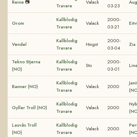
Reine
📷
Valack
Aug
Travare
03-23
Kallblodig
2000-
Grom
Valack
Eit
Travare
03-21
Kallblodig
2000-
Vendel
Hingst
Zia
Travare
03-04
Tekno Stjerna
Kallblodig
2000-
Sto
Lin
(NO)
Travare
03-01
Kallblodig
Jani
Banner (NO)
Valack
2000
Travare
(NO
Kallblodig
Nyb
Gyller Troll (NO)
Valack
2000
Travare
(NO
Lauvås Troll
Kallblodig
Per
Valack
2000
(NO)
Travare
(NO