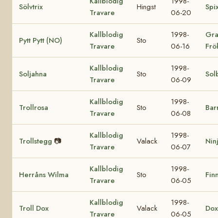
Kallblodig
1998-
Sölvtrix
Hingst
Spi
Travare
06-20
Kallblodig
1998-
Gra
Pytt Pytt (NO)
Sto
Travare
06-16
Frö
Kallblodig
1998-
Soljahna
Sto
Sol
Travare
06-09
Kallblodig
1998-
Trollrosa
Sto
Bar
Travare
06-08
Kallblodig
1998-
Trollstegg
📷
Valack
Nin
Travare
06-07
Kallblodig
1998-
Herråns Wilma
Sto
Finn
Travare
06-05
Kallblodig
1998-
Troll Dox
Valack
Dox
Travare
06-05