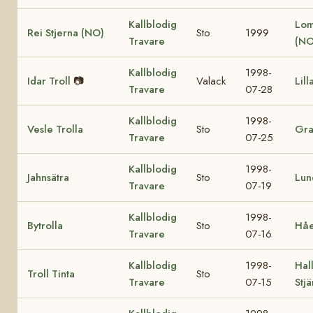
Kallblodig
Lom
Rei Stjerna (NO)
Sto
1999
Travare
(NO
Kallblodig
1998-
Idar Troll
📷
Valack
Lill
Travare
07-28
Kallblodig
1998-
Vesle Trolla
Sto
Gra
Travare
07-25
Kallblodig
1998-
Jahnsätra
Sto
Lun
Travare
07-19
Kallblodig
1998-
Bytrolla
Sto
Håe
Travare
07-16
Kallblodig
1998-
Hall
Troll Tinta
Sto
Travare
07-15
Stj