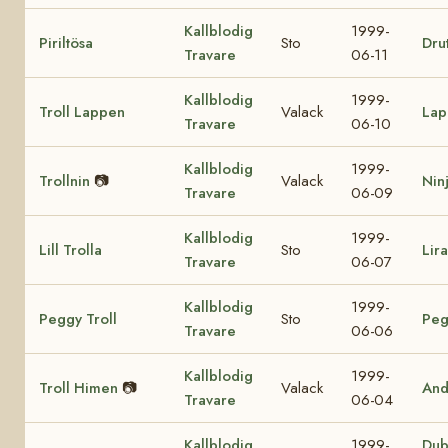
Kallblodig
1999-
Piriltösa
Sto
Drut
Travare
06-11
Kallblodig
1999-
Troll Lappen
Valack
Lap
Travare
06-10
Kallblodig
1999-
Trollnin
📷
Valack
Nin
Travare
06-09
Kallblodig
1999-
Lill Trolla
Sto
Lir
Travare
06-07
Kallblodig
1999-
Peggy Troll
Sto
Peg
Travare
06-06
Kallblodig
1999-
Troll Himen
📷
Valack
And
Travare
06-04
Kallblodig
1999-
Dub