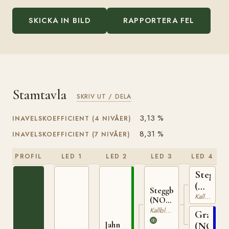
SKICKA IN BILD
RAPPORTERA FEL
Stamtavla
SKRIV UT / DELA
3,13 %
INAVELSKOEFFICIENT (4 NIVÅER)
8,31 %
INAVELSKOEFFICIENT (7 NIVÅER)
PROFIL
LED 1
LED 2
LED 3
LED 4
Stegg
(NO)
Steggbest
Kallblodig Travare
T-
(NO)
169
T-233
Kallblodig Travare
Grasiös
Jahn
(NO)