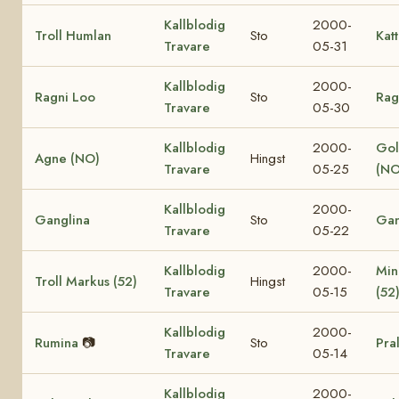
Kallblodig
2000-
Troll Humlan
Sto
Katt
Travare
05-31
Kallblodig
2000-
Ragni Loo
Sto
Rag
Travare
05-30
Kallblodig
2000-
Gol
Agne (NO)
Hingst
Travare
05-25
(NO
Kallblodig
2000-
Ganglina
Sto
Gan
Travare
05-22
Kallblodig
2000-
Min
Troll Markus (52)
Hingst
Travare
05-15
(52
Kallblodig
2000-
Rumina
📷
Sto
Pra
Travare
05-14
Kallblodig
2000-