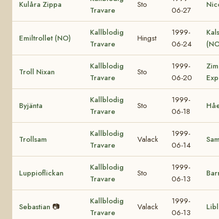
Kulåra Zippa
Sto
Nic
Travare
06-27
Kallblodig
1999-
Kal
Emiltrollet (NO)
Hingst
Travare
06-24
(NO
Kallblodig
1999-
Zim
Troll Nixan
Sto
Travare
06-20
Exp
Kallblodig
1999-
Byjänta
Sto
Håe
Travare
06-18
Kallblodig
1999-
Trollsam
Valack
Sa
Travare
06-14
Kallblodig
1999-
Luppioflickan
Sto
Bar
Travare
06-13
Kallblodig
1999-
Sebastian
📷
Valack
Lib
Travare
06-13