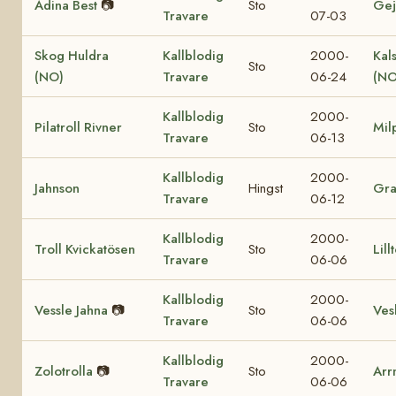
Adina Best
📷
Sto
Gej
Travare
07-03
Skog Huldra
Kallblodig
2000-
Kal
Sto
(NO)
Travare
06-24
(NO
Kallblodig
2000-
Pilatroll Rivner
Sto
Mil
Travare
06-13
Kallblodig
2000-
Jahnson
Hingst
Gr
Travare
06-12
Kallblodig
2000-
Troll Kvickatösen
Sto
Lill
Travare
06-06
Kallblodig
2000-
Vessle Jahna
📷
Sto
Vesl
Travare
06-06
Kallblodig
2000-
Zolotrolla
📷
Sto
Arr
Travare
06-06