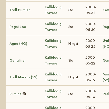
Kallblodig
2000-
Troll Humlan
Sto
Katt
Travare
05-31
Kallblodig
2000-
Ragni Loo
Sto
Rag
Travare
05-30
Kallblodig
2000-
Gol
Agne (NO)
Hingst
Travare
05-25
(NO
Kallblodig
2000-
Ganglina
Sto
Gan
Travare
05-22
Kallblodig
2000-
Min
Troll Markus (52)
Hingst
Travare
05-15
(52
Kallblodig
2000-
Rumina
📷
Sto
Pra
Travare
05-14
Kallblodig
2000-