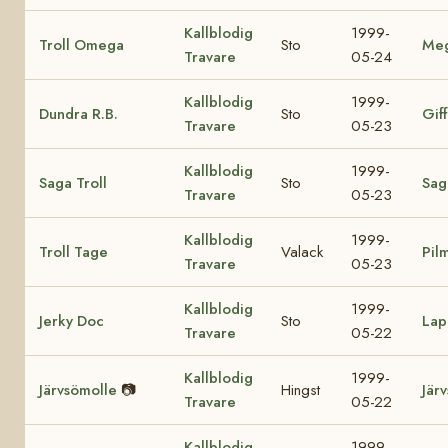
Kallblodig
1999-
Troll Omega
Sto
Me
Travare
05-24
Kallblodig
1999-
Dundra R.B.
Sto
Giff
Travare
05-23
Kallblodig
1999-
Saga Troll
Sto
Sag
Travare
05-23
Kallblodig
1999-
Troll Tage
Valack
Pil
Travare
05-23
Kallblodig
1999-
Jerky Doc
Sto
Lap
Travare
05-22
Kallblodig
1999-
Järvsömolle
📷
Hingst
Jär
Travare
05-22
Kallblodig
1999-