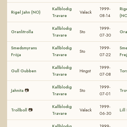
Kallblodig
1999-
Rig
Rigel Jahn (NO)
Valack
Travare
08-14
(NO
Kallblodig
1999-
Granlitrolla
Sto
Gra
Travare
07-30
Smedsmyrans
Kallblodig
1999-
Sme
Sto
Fröja
Travare
07-22
Fre
Kallblodig
1999-
Gull Gubben
Hingst
Tor
Travare
07-08
Kallblodig
1999-
Jahnita
📷
Sto
Tro
Travare
07-01
Kallblodig
1999-
Trollboll
📷
Valack
Lill
Travare
06-30
Kallblodig
1999-