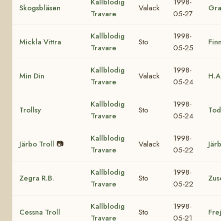
Kallblodig
1998-
Skogsbläsen
Valack
Gra
Travare
05-27
Kallblodig
1998-
Mickla Vittra
Sto
Fin
Travare
05-25
Kallblodig
1998-
Min Din
Valack
H.A
Travare
05-24
Kallblodig
1998-
Trollsy
Sto
Tod
Travare
05-24
Kallblodig
1998-
Järbo Troll
📷
Valack
Jär
Travare
05-22
Kallblodig
1998-
Zegra R.B.
Sto
Zus
Travare
05-22
Kallblodig
1998-
Cessna Troll
Sto
Fre
Travare
05-21