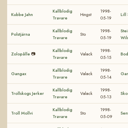
Kallblodig
1998-
Kubbe Jahn
Hingst
Lill
Travare
05-19
Kallblodig
1998-
Ste
Polstjärna
Sto
Travare
05-19
Wil
Kallblodig
1998-
Zolopålle
📷
Valack
Bod
Travare
05-15
Kallblodig
1998-
Gangax
Valack
Gan
Travare
05-14
Kallblodig
1998-
Trollskogs Jerker
Valack
Sko
Travare
05-13
Kallblodig
1998-
Troll Mollvi
Sto
Sen
Travare
05-09