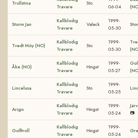
Trollstina
Sto
Travare
06-04
(NO
Kallblodig
1999-
Storm Jan
Valack
Sto
Travare
05-30
Kallblodig
1999-
Tve
Tvedt Möy (NO)
Sto
Travare
05-30
(NO
Kallblodig
1999-
Gol
Åke (NO)
Hingst
Travare
05-27
(NO
Kallblodig
1999-
Lincelusa
Sto
Lin
Travare
05-25
Kallblodig
1999-
Jär
Arigo
Hingst
Travare
05-24
📷
Kallblodig
1999-
Golftroll
Hingst
Gre
Travare
05-24