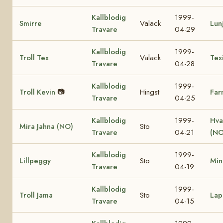
Kallblodig
1999-
Smirre
Valack
Lun
Travare
04-29
Kallblodig
1999-
Troll Tex
Valack
Tex
Travare
04-28
Kallblodig
1999-
Troll Kevin
📷
Hingst
Far
Travare
04-25
Kallblodig
1999-
Hva
Mira Jahna (NO)
Sto
Travare
04-21
(NO
Kallblodig
1999-
Lillpeggy
Sto
Min
Travare
04-19
Kallblodig
1999-
Troll Jama
Sto
Lap
Travare
04-15