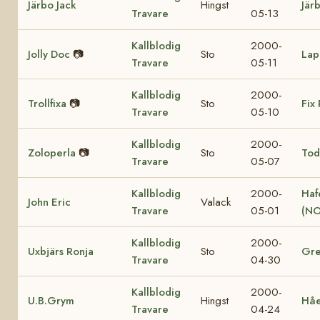
Järbo Jack
Hingst
Jär
Travare
05-13
Kallblodig
2000-
Jolly Doc
📷
Sto
Lap
Travare
05-11
Kallblodig
2000-
Trollfixa
📷
Sto
Fix 
Travare
05-10
Kallblodig
2000-
Zoloperla
📷
Sto
Tod
Travare
05-07
Kallblodig
2000-
Haf
John Eric
Valack
Travare
05-01
(NO
Kallblodig
2000-
Uxbjärs Ronja
Sto
Gre
Travare
04-30
Kallblodig
2000-
U.B.Grym
Hingst
Hå
Travare
04-24