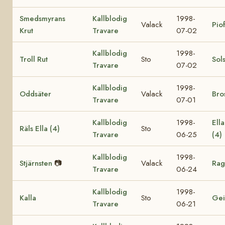
Smedsmyrans
Kallblodig
1998-
Valack
Pio
Krut
Travare
07-02
Kallblodig
1998-
Troll Rut
Sto
Sol
Travare
07-02
Kallblodig
1998-
Oddsäter
Valack
Bro
Travare
07-01
Kallblodig
1998-
Ell
Räls Ella (4)
Sto
Travare
06-25
(4)
Kallblodig
1998-
Stjärnsten
📷
Valack
Rag
Travare
06-24
Kallblodig
1998-
Kalla
Sto
Gei
Travare
06-21