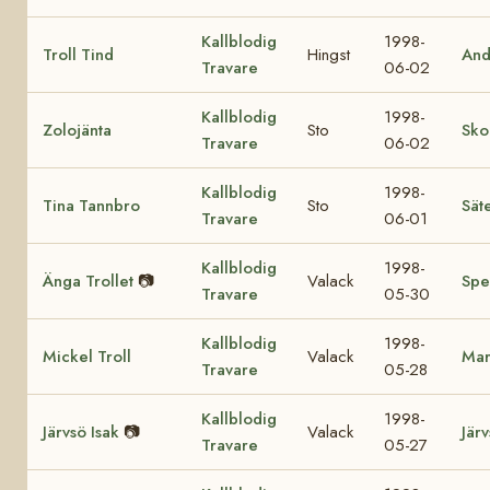
Kallblodig
1998-
Troll Tind
Hingst
And
Travare
06-02
Kallblodig
1998-
Zolojänta
Sto
Sko
Travare
06-02
Kallblodig
1998-
Tina Tannbro
Sto
Sät
Travare
06-01
Kallblodig
1998-
Änga Trollet
📷
Valack
Spe
Travare
05-30
Kallblodig
1998-
Mickel Troll
Valack
Mar
Travare
05-28
Kallblodig
1998-
Järvsö Isak
📷
Valack
Jär
Travare
05-27