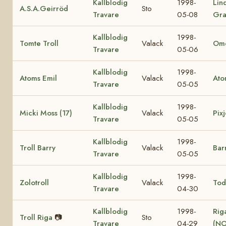
Kallblodig
1998-
Lin
A.S.A.Geirröd
Sto
Travare
05-08
Gra
Kallblodig
1998-
Tomte Troll
Valack
Ome
Travare
05-06
Kallblodig
1998-
Atoms Emil
Valack
Ato
Travare
05-05
Kallblodig
1998-
Micki Moss (17)
Valack
Pixj
Travare
05-05
Kallblodig
1998-
Troll Barry
Valack
Bar
Travare
05-05
Kallblodig
1998-
Zolotroll
Valack
Tod
Travare
04-30
Kallblodig
1998-
Rig
Troll Riga
📷
Sto
Travare
04-29
(NO