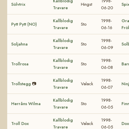
Kallblodig
1998-
Sölvtrix
Hingst
Spi
Travare
06-20
Kallblodig
1998-
Gra
Pytt Pytt (NO)
Sto
Travare
06-16
Frö
Kallblodig
1998-
Soljahna
Sto
Sol
Travare
06-09
Kallblodig
1998-
Trollrosa
Sto
Bar
Travare
06-08
Kallblodig
1998-
Trollstegg
📷
Valack
Nin
Travare
06-07
Kallblodig
1998-
Herråns Wilma
Sto
Finn
Travare
06-05
Kallblodig
1998-
Troll Dox
Valack
Dox
Travare
06-05