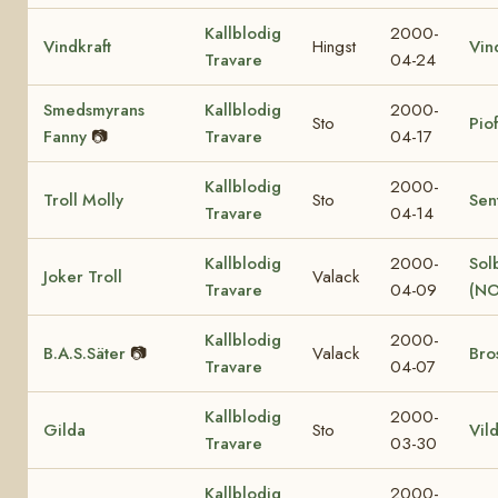
Kallblodig
2000-
Vindkraft
Hingst
Vin
Travare
04-24
Smedsmyrans
Kallblodig
2000-
Sto
Pio
Fanny
📷
Travare
04-17
Kallblodig
2000-
Troll Molly
Sto
Sen
Travare
04-14
Kallblodig
2000-
Sol
Joker Troll
Valack
Travare
04-09
(NO
Kallblodig
2000-
B.A.S.Säter
📷
Valack
Bro
Travare
04-07
Kallblodig
2000-
Gilda
Sto
Vil
Travare
03-30
Kallblodig
2000-