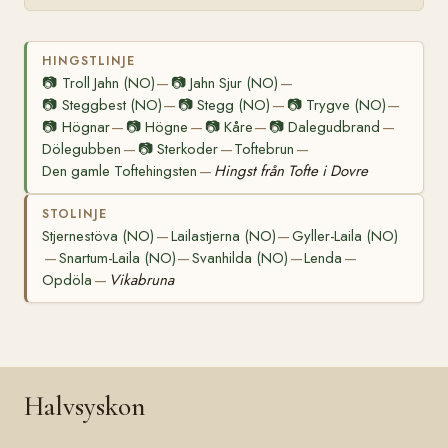
HINGSTLINJE
📷
Troll Jahn (NO)
📷
Jahn Sjur (NO)
—
—
📷
Steggbest (NO)
📷
Stegg (NO)
📷
Trygve (NO)
—
—
—
📷
Högnar
📷
Högne
📷
Kåre
📷
Dalegudbrand
—
—
—
—
Dölegubben
📷
Sterkoder
Toftebrun
—
—
—
Den gamle Toftehingsten
Hingst från Tofte i Dovre
—
STOLINJE
Stjernestöva (NO)
Lailastjerna (NO)
Gyller-Laila (NO)
—
—
Snartum-Laila (NO)
Svanhilda (NO)
Lenda
—
—
—
—
Opdöla
Vikabruna
—
Halvsyskon