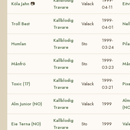
Kallblodig
1999-
Köla Jahn
📷
Valack
Eit
Travare
04-11
Kallblodig
1999-
Troll Best
Valack
Nel
Travare
04-01
Kallblodig
1999-
Humlan
Sto
Pila
Travare
03-24
Kallblodig
1999-
Månfrö
Sto
Mån
Travare
03-23
Kallblodig
1999-
Toxic (17)
Valack
Pixe
Travare
03-21
Kallblodig
Alm
Alm Junior (NO)
Valack
1999
Travare
(NO
Kallblodig
Eie Terna (NO)
Sto
1999
Val
Travare