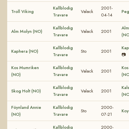
Kallblodig
2001-
Troll Viking
Valack
Peg
Travare
04-14
Kallblodig
Alm
Alm Molyn (NO)
Valack
2001
Travare
(NO
Kallblodig
Kap
Kaphera (NO)
Sto
2001
Travare
📷
Kos Mumriken
Kallblodig
Kos
Valack
2001
(NO)
Travare
(NO
Kallblodig
Kal
Skog Holt (NO)
Valack
2001
Travare
(NO
Föynland Annie
Kallblodig
2000-
Sto
Koy
(NO)
Travare
07-21
Kallblodig
2000-