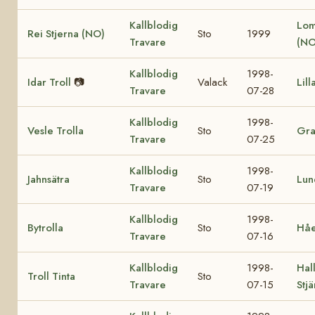
Kallblodig
Lom
Rei Stjerna (NO)
Sto
1999
Travare
(NO
Kallblodig
1998-
Idar Troll
📷
Valack
Lill
Travare
07-28
Kallblodig
1998-
Vesle Trolla
Sto
Gra
Travare
07-25
Kallblodig
1998-
Jahnsätra
Sto
Lun
Travare
07-19
Kallblodig
1998-
Bytrolla
Sto
Håe
Travare
07-16
Kallblodig
1998-
Hall
Troll Tinta
Sto
Travare
07-15
Stj