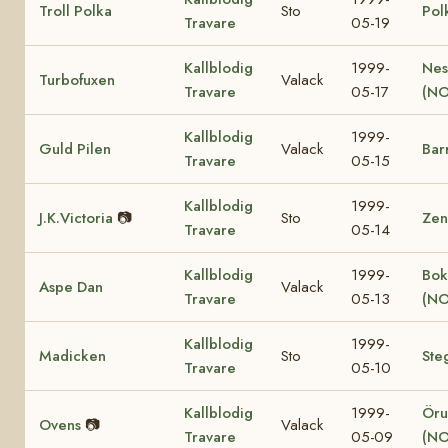
Troll Polka
Sto
Pol
Travare
05-19
Kallblodig
1999-
Nes
Turbofuxen
Valack
Travare
05-17
(NO
Kallblodig
1999-
Guld Pilen
Valack
Bar
Travare
05-15
Kallblodig
1999-
J.K.Victoria
📷
Sto
Zen
Travare
05-14
Kallblodig
1999-
Bok
Aspe Dan
Valack
Travare
05-13
(NO
Kallblodig
1999-
Madicken
Sto
Ste
Travare
05-10
Kallblodig
1999-
Öru
Ovens
📷
Valack
Travare
05-09
(NO