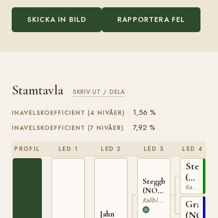
SKICKA IN BILD
RAPPORTERA FEL
Stamtavla
SKRIV UT / DELA
1,56 %
INAVELSKOEFFICIENT (4 NIVÅER)
7,92 %
INAVELSKOEFFICIENT (7 NIVÅER)
PROFIL
LED 1
LED 2
LED 3
LED 4
Stegg
(NO)
Steggbest
Kallblodig Travare
T-
(NO)
169
T-233
Kallblodig Travare
Grasiös
Jahn
(NO)