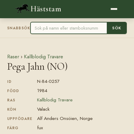
Häststam
SÖK
SNABBSÖK
Raser
›
Kallblodig Travare
Pega Jahn (NO)
N-84-0257
ID
1984
FÖDD
Kallblodig Travare
RAS
Valack
KÖN
Alf Anders Onsöien, Norge
UPPFÖDARE
fux
FÄRG