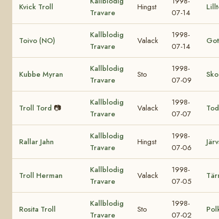
Kallblodig
1998-
Kvick Troll
Hingst
Lill
Travare
07-14
Kallblodig
1998-
Toivo (NO)
Valack
Got
Travare
07-14
Kallblodig
1998-
Kubbe Myran
Sto
Sko
Travare
07-09
Kallblodig
1998-
Troll Tord
📷
Valack
Tod
Travare
07-07
Kallblodig
1998-
Rallar Jahn
Hingst
Järv
Travare
07-06
Kallblodig
1998-
Troll Herman
Valack
Tär
Travare
07-05
Kallblodig
1998-
Rosita Troll
Sto
Pol
Travare
07-02