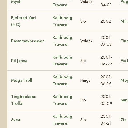
Mynt
Valack
Peg
Travare
04-01
Fjellstad Kari
Kallblodig
Sto
2002
Min
(NO)
Travare
Kallblodig
2001-
Pastorsexpressen
Valack
Finn
Travare
07-08
Kallblodig
2001-
Pil Jahna
Sto
Fix 
Travare
06-29
Kallblodig
2001-
Mega Troll
Hingst
Me
Travare
06-15
Tingbackens
Kallblodig
2001-
Sto
Sans
Trolla
Travare
05-09
Kallblodig
2001-
Svea
Sto
Zia
Travare
04-21