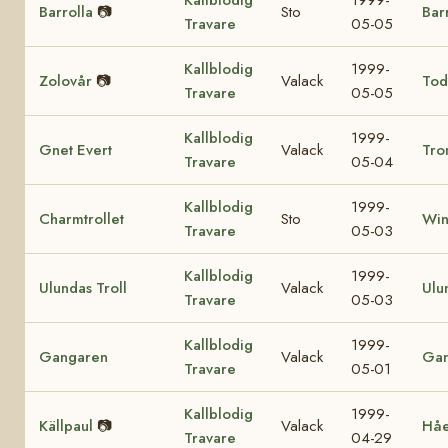
Barrolla
📷
Sto
Bar
Travare
05-05
Kallblodig
1999-
Zolovår
📷
Valack
Tod
Travare
05-05
Kallblodig
1999-
Gnet Evert
Valack
Tro
Travare
05-04
Kallblodig
1999-
Charmtrollet
Sto
Win
Travare
05-03
Kallblodig
1999-
Ulundas Troll
Valack
Ulu
Travare
05-03
Kallblodig
1999-
Gangaren
Valack
Ga
Travare
05-01
Kallblodig
1999-
Källpaul
📷
Valack
Hå
Travare
04-29