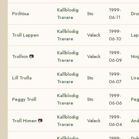
Kallblodig
1999-
Piriltösa
Sto
Drut
Travare
06-11
Kallblodig
1999-
Troll Lappen
Valack
Lap
Travare
06-10
Kallblodig
1999-
Trollnin
📷
Valack
Nin
Travare
06-09
Kallblodig
1999-
Lill Trolla
Sto
Lir
Travare
06-07
Kallblodig
1999-
Peggy Troll
Sto
Peg
Travare
06-06
Kallblodig
1999-
Troll Himen
📷
Valack
And
Travare
06-04
Kallblodig
1999-
Dub