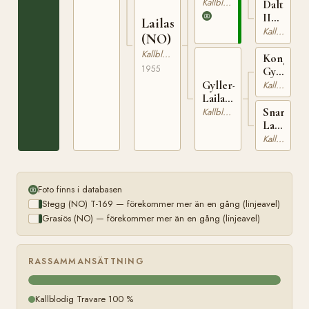
T-
Kallblodig Travare
Dalterna
169
II
Lailastjerna
(NO)
Kallblodig Travare
(NO)
T-
Kallblodig Travare
201
Kong
1955
Gyller
(NO)
Gyller-
Kallblodig Travare
T-
Laila
111
(NO)
Snartum-
Kallblodig Travare
T-1147
Laila
(NO)
Kallblodig Travare
T-
255
Foto finns i databasen
Stegg (NO) T-169 — förekommer mer än en gång (linjeavel)
Grasiös (NO) — förekommer mer än en gång (linjeavel)
RASSAMMANSÄTTNING
Kallblodig Travare 100 %