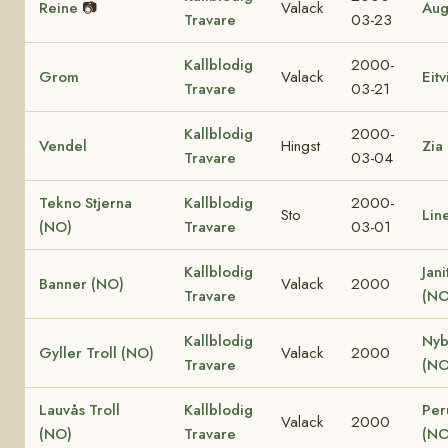
Reine
📷
Valack
Aug
Travare
03-23
Kallblodig
2000-
Grom
Valack
Eit
Travare
03-21
Kallblodig
2000-
Vendel
Hingst
Zia
Travare
03-04
Tekno Stjerna
Kallblodig
2000-
Sto
Lin
(NO)
Travare
03-01
Kallblodig
Jani
Banner (NO)
Valack
2000
Travare
(NO
Kallblodig
Nyb
Gyller Troll (NO)
Valack
2000
Travare
(NO
Lauvås Troll
Kallblodig
Per
Valack
2000
(NO)
Travare
(NO