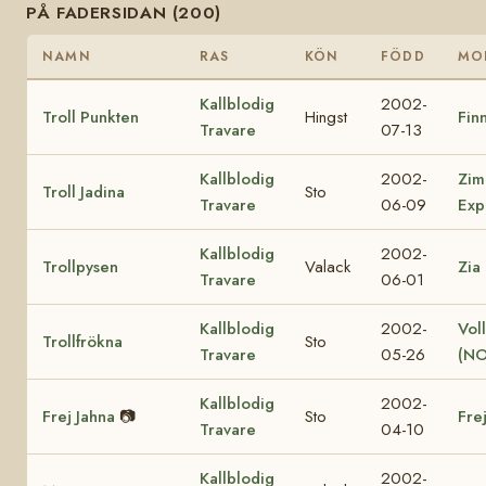
PÅ FADERSIDAN (200)
NAMN
RAS
KÖN
FÖDD
MO
Kallblodig
2002-
Troll Punkten
Hingst
Finn
Travare
07-13
Kallblodig
2002-
Zim
Troll Jadina
Sto
Travare
06-09
Exp
Kallblodig
2002-
Trollpysen
Valack
Zia
Travare
06-01
Kallblodig
2002-
Vol
Trollfrökna
Sto
Travare
05-26
(NO
Kallblodig
2002-
Frej Jahna
📷
Sto
Fre
Travare
04-10
Kallblodig
2002-