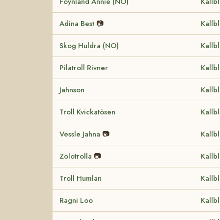
Föynland Annie (NO)
Kallb
Adina Best
📷
Kallb
Skog Huldra (NO)
Kallb
Pilatroll Rivner
Kallb
Jahnson
Kallb
Troll Kvickatösen
Kallb
Vessle Jahna
📷
Kallb
Zolotrolla
📷
Kallb
Troll Humlan
Kallb
Ragni Loo
Kallb