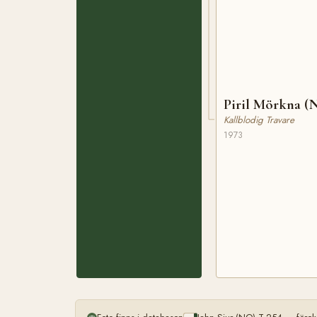
Piril Mörkna (
Kallblodig Travare
1973