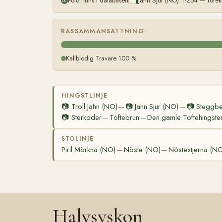
Foto finns i databasen
Jahn Sjur (NO) T-254 — förek
RASSAMMANSÄTTNING
Kallblodig Travare 100 %
HINGSTLINJE
📷
Troll Jahn (NO)
📷
Jahn Sjur (NO)
📷
Steggbe
—
—
📷
Sterkoder
Toftebrun
Den gamle Toftehingste
—
—
STOLINJE
Piril Mörkna (NO)
Nöste (NO)
Nöstestjerna (N
—
—
Halvsyskon