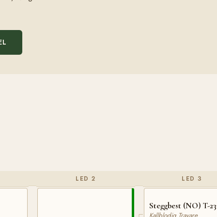
EL
LED 2
LED 3
Steggbest (NO) T-23
Kallblodig Travare