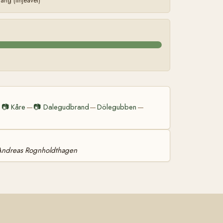
ng (linjeavel)
📷
Kåre
📷
Dalegudbrand
Dölegubben
—
—
—
—
 Andreas Rognholdthagen