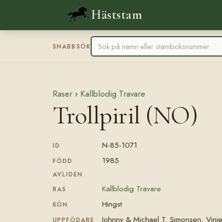
Häststam
SNABBSÖK
Raser
›
Kallblodig Travare
Trollpiril (NO)
N-85-1071
ID
1985
FÖDD
AVLIDEN
Kallblodig Travare
RAS
Hingst
KÖN
Johnny & Michael T. Simonsen, Vinj
UPPFÖDARE