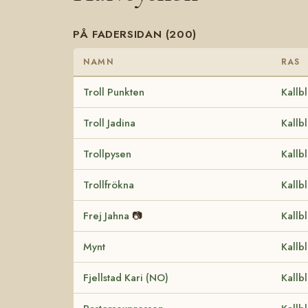
PÅ FADERSIDAN (200)
NAMN
RAS
Troll Punkten
Kallb
Troll Jadina
Kallb
Trollpysen
Kallb
Trollfrökna
Kallb
Frej Jahna
📷
Kallb
Mynt
Kallb
Fjellstad Kari (NO)
Kallb