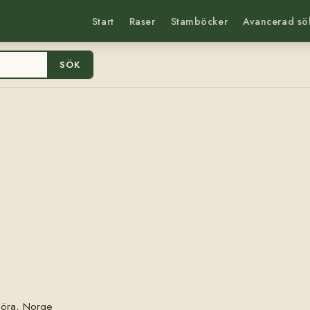
Start
Raser
Stamböcker
Avancerad sö
SÖK
eöra, Norge