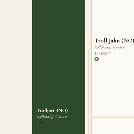
Troll Jahn (NO
Kallblodig Travare
1971-05-11
Trollpiril (NO)
Kallblodig Travare
1985