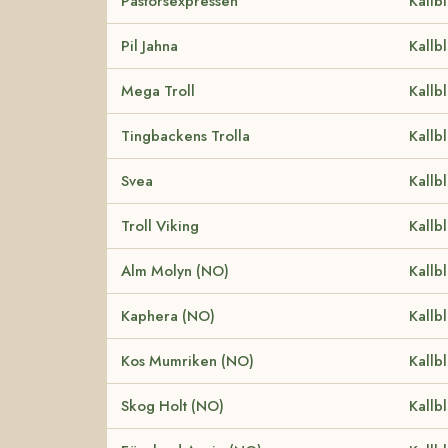
Pastorsexpressen
Kallb
Pil Jahna
Kallb
Mega Troll
Kallb
Tingbackens Trolla
Kallb
Svea
Kallb
Troll Viking
Kallb
Alm Molyn (NO)
Kallb
Kaphera (NO)
Kallb
Kos Mumriken (NO)
Kallb
Skog Holt (NO)
Kallb