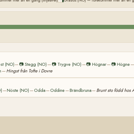
ommer mer än en gång (linjeavel)
Grasiös (NO) — förekommer mer än en gå
st (NO)
📷
Stegg (NO)
📷
Trygve (NO)
📷
Högnar
📷
Högne
—
—
—
—
n
Hingst från Tofte i Dovre
—
O)
Nöste (NO)
Odda
Oddine
Brändbruna
Brunt sto född hos
—
—
—
—
—