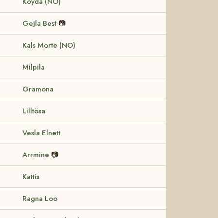
Koyda (NO)
Gejla Best
📷
Kals Morte (NO)
Milpila
Gramona
Lilltösa
Vesla Elnett
Arrmine
📷
Kattis
Ragna Loo