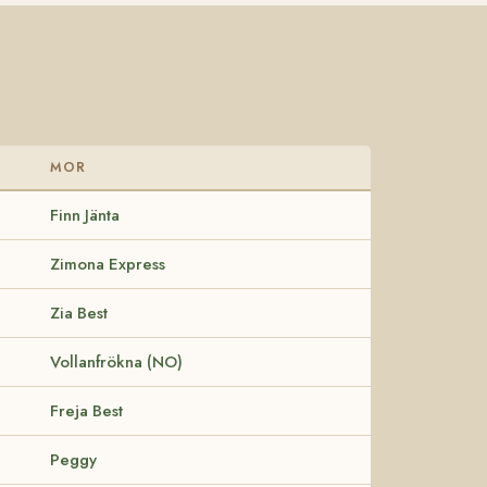
MOR
Finn Jänta
Zimona Express
Zia Best
Vollanfrökna (NO)
Freja Best
Peggy