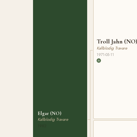
Troll Jahn (NO
Kallblodig Travare
1971-05-11
Elgar (NO)
Kallblodig Travare
1982