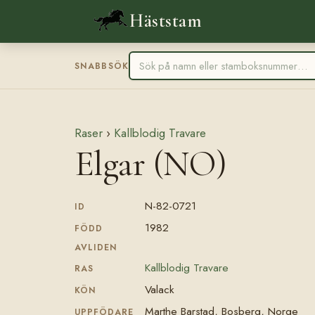
Häststam
SNABBSÖK
Raser
›
Kallblodig Travare
Elgar (NO)
N-82-0721
ID
1982
FÖDD
AVLIDEN
Kallblodig Travare
RAS
Valack
KÖN
Marthe Barstad, Bosberg, Norge
UPPFÖDARE