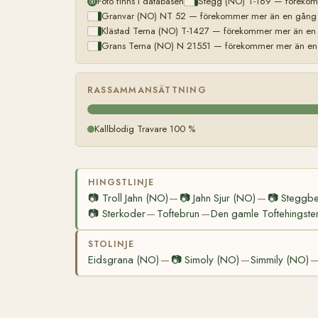
Foto finns i databasen
Stegg (NO) T-169 — förekomm
Granvar (NO) NT 52 — förekommer mer än en gång (l
Klästad Terna (NO) T-1427 — förekommer mer än en g
Grans Terna (NO) N 21551 — förekommer mer än en g
RASSAMMANSÄTTNING
Kallblodig Travare 100 %
HINGSTLINJE
📷
Troll Jahn (NO)
📷
Jahn Sjur (NO)
📷
Steggbe
—
—
📷
Sterkoder
Toftebrun
Den gamle Toftehingste
—
—
STOLINJE
Eidsgrana (NO)
📷
Simoly (NO)
Simmily (NO)
—
—