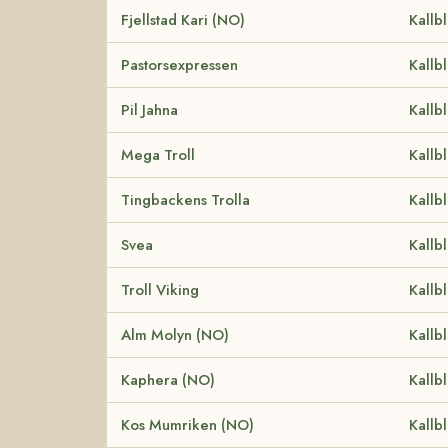
Fjellstad Kari (NO)
Kallb
Pastorsexpressen
Kallb
Pil Jahna
Kallb
Mega Troll
Kallb
Tingbackens Trolla
Kallb
Svea
Kallb
Troll Viking
Kallb
Alm Molyn (NO)
Kallb
Kaphera (NO)
Kallb
Kos Mumriken (NO)
Kallb