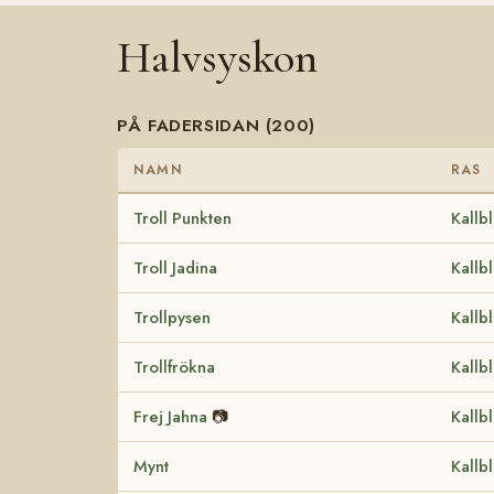
Halvsyskon
PÅ FADERSIDAN (200)
NAMN
RAS
Troll Punkten
Kallb
Troll Jadina
Kallb
Trollpysen
Kallb
Trollfrökna
Kallb
Frej Jahna
📷
Kallb
Mynt
Kallb