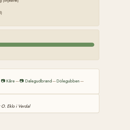
(linjeavel)
l)
📷
Kåre
📷
Dalegudbrand
Dölegubben
—
—
—
—
r O. Eklo i Verdal