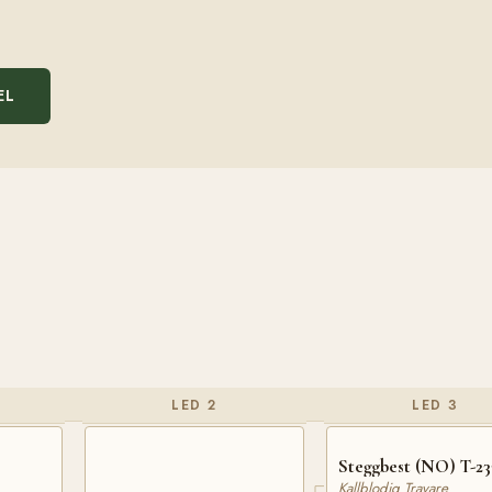
EL
LED 2
LED 3
Steggbest (NO) T-23
Kallblodig Travare