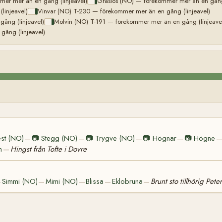
er mer än en gång (linjeavel)
Grasiös (NO) — förekommer mer än en gång 
injeavel)
Vinvar (NO) T-230 — förekommer mer än en gång (linjeavel)
ång (linjeavel)
Molvin (NO) T-191 — förekommer mer än en gång (linjeave
ång (linjeavel)
st (NO)
📷
Stegg (NO)
📷
Trygve (NO)
📷
Högnar
📷
Högne
—
—
—
—
n
Hingst från Tofte i Dovre
—
Simmi (NO)
Mimi (NO)
Blissa
Eklobruna
Brunt sto tillhörig Pete
—
—
—
—
—