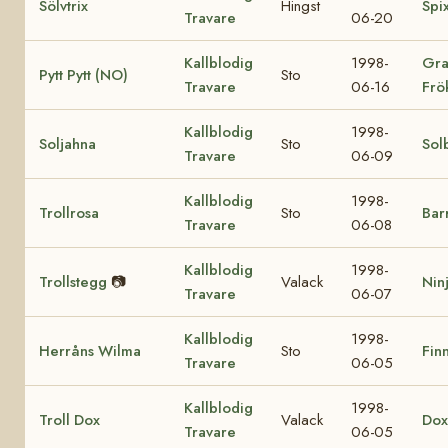
Sölvtrix
Hingst
Spi
Travare
06-20
Kallblodig
1998-
Gra
Pytt Pytt (NO)
Sto
Travare
06-16
Frö
Kallblodig
1998-
Soljahna
Sto
Sol
Travare
06-09
Kallblodig
1998-
Trollrosa
Sto
Bar
Travare
06-08
Kallblodig
1998-
Trollstegg
📷
Valack
Nin
Travare
06-07
Kallblodig
1998-
Herråns Wilma
Sto
Finn
Travare
06-05
Kallblodig
1998-
Troll Dox
Valack
Dox
Travare
06-05