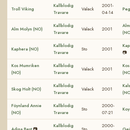
Kallblodig
2001-
Troll Viking
Valack
Peg
Travare
04-14
Kallblodig
Alm
Alm Molyn (NO)
Valack
2001
Travare
(NO
Kallblodig
Kap
Kaphera (NO)
Sto
2001
Travare
📷
Kos Mumriken
Kallblodig
Kos
Valack
2001
(NO)
Travare
(NO
Kallblodig
Kal
Skog Holt (NO)
Valack
2001
Travare
(NO
Föynland Annie
Kallblodig
2000-
Sto
Koy
(NO)
Travare
07-21
Kallblodig
2000-
Adina Best
📷
Sto
Gej