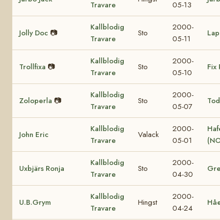
Travare
05-13
Kallblodig
2000-
Jolly Doc
📷
Sto
Lap
Travare
05-11
Kallblodig
2000-
Trollfixa
📷
Sto
Fix 
Travare
05-10
Kallblodig
2000-
Zoloperla
📷
Sto
Tod
Travare
05-07
Kallblodig
2000-
Haf
John Eric
Valack
Travare
05-01
(NO
Kallblodig
2000-
Uxbjärs Ronja
Sto
Gre
Travare
04-30
Kallblodig
2000-
U.B.Grym
Hingst
Hå
Travare
04-24