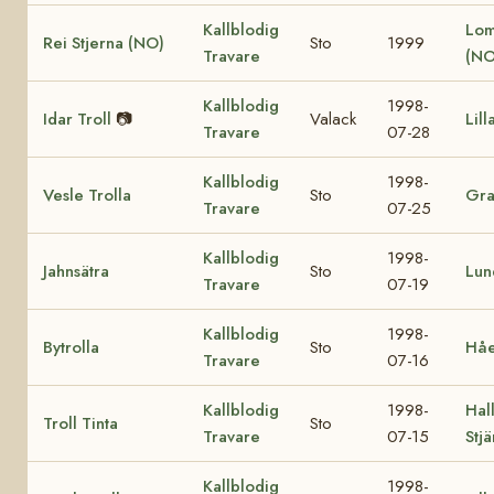
Kallblodig
Lom
Rei Stjerna (NO)
Sto
1999
Travare
(NO
Kallblodig
1998-
Idar Troll
📷
Valack
Lill
Travare
07-28
Kallblodig
1998-
Vesle Trolla
Sto
Gra
Travare
07-25
Kallblodig
1998-
Jahnsätra
Sto
Lun
Travare
07-19
Kallblodig
1998-
Bytrolla
Sto
Håe
Travare
07-16
Kallblodig
1998-
Hall
Troll Tinta
Sto
Travare
07-15
Stj
Kallblodig
1998-