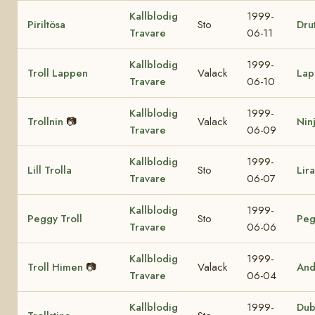
Kallblodig
1999-
Piriltösa
Sto
Drut
Travare
06-11
Kallblodig
1999-
Troll Lappen
Valack
Lap
Travare
06-10
Kallblodig
1999-
Trollnin
📷
Valack
Nin
Travare
06-09
Kallblodig
1999-
Lill Trolla
Sto
Lir
Travare
06-07
Kallblodig
1999-
Peggy Troll
Sto
Peg
Travare
06-06
Kallblodig
1999-
Troll Himen
📷
Valack
And
Travare
06-04
Kallblodig
1999-
Dub