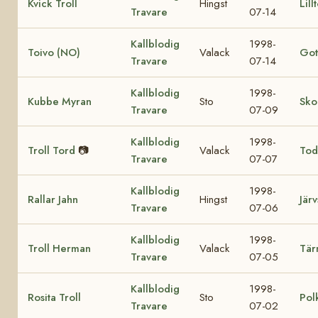
Kvick Troll
Hingst
Lill
Travare
07-14
Kallblodig
1998-
Toivo (NO)
Valack
Got
Travare
07-14
Kallblodig
1998-
Kubbe Myran
Sto
Sko
Travare
07-09
Kallblodig
1998-
Troll Tord
📷
Valack
Tod
Travare
07-07
Kallblodig
1998-
Rallar Jahn
Hingst
Järv
Travare
07-06
Kallblodig
1998-
Troll Herman
Valack
Tär
Travare
07-05
Kallblodig
1998-
Rosita Troll
Sto
Pol
Travare
07-02