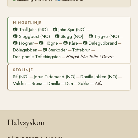
HINGSTLINJE
📷
Troll Jahn (NO)
📷
Jahn Sjur (NO)
—
—
📷
Steggbest (NO)
📷
Stegg (NO)
📷
Trygve (NO)
—
—
—
📷
Högnar
📷
Högne
📷
Kåre
📷
Dalegudbrand
—
—
—
—
Dölegubben
📷
Sterkoder
Toftebrun
—
—
—
Den gamle Toftehingsten
Hingst från Tofte i Dovre
—
STOLINJE
Sif (NO)
Jorun Tidemand (NO)
Danilla Jakken (NO)
—
—
—
Valdris
Bruna
Danilla
Dua
Sokka
Alfa
—
—
—
—
—
Halvsyskon