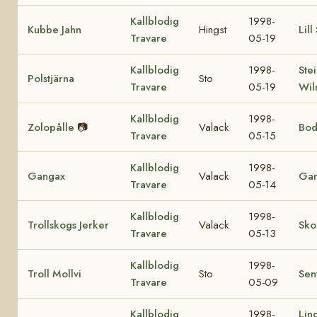
Kallblodig
1998-
Kubbe Jahn
Hingst
Lill
Travare
05-19
Kallblodig
1998-
Ste
Polstjärna
Sto
Travare
05-19
Wil
Kallblodig
1998-
Zolopålle
📷
Valack
Bod
Travare
05-15
Kallblodig
1998-
Gangax
Valack
Gan
Travare
05-14
Kallblodig
1998-
Trollskogs Jerker
Valack
Sko
Travare
05-13
Kallblodig
1998-
Troll Mollvi
Sto
Sen
Travare
05-09
Kallblodig
1998-
Lin