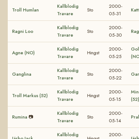
Kallblodig
2000-
Troll Humlan
Sto
Katt
Travare
05-31
Kallblodig
2000-
Ragni Loo
Sto
Rag
Travare
05-30
Kallblodig
2000-
Gol
Agne (NO)
Hingst
Travare
05-25
(NO
Kallblodig
2000-
Ganglina
Sto
Gan
Travare
05-22
Kallblodig
2000-
Min
Troll Markus (52)
Hingst
Travare
05-15
(52
Kallblodig
2000-
Rumina
📷
Sto
Pra
Travare
05-14
Kallblodig
2000-
Järbo Jack
Hingst
Jär