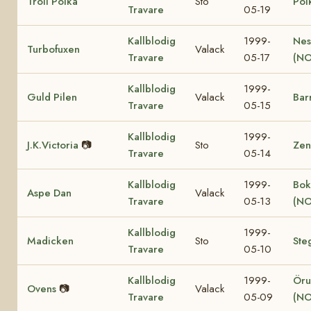
Troll Polka
Sto
Pol
Travare
05-19
Kallblodig
1999-
Nes
Turbofuxen
Valack
Travare
05-17
(NO
Kallblodig
1999-
Guld Pilen
Valack
Bar
Travare
05-15
Kallblodig
1999-
J.K.Victoria
📷
Sto
Zen
Travare
05-14
Kallblodig
1999-
Bok
Aspe Dan
Valack
Travare
05-13
(NO
Kallblodig
1999-
Madicken
Sto
Ste
Travare
05-10
Kallblodig
1999-
Öru
Ovens
📷
Valack
Travare
05-09
(NO