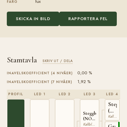
fux
FÄRG
SKICKA IN BILD
RAPPORTERA FEL
Stamtavla
SKRIV UT / DELA
0,00 %
INAVELSKOEFFICIENT (4 NIVÅER)
1,92 %
INAVELSKOEFFICIENT (7 NIVÅER)
PROFIL
LED 1
LED 2
LED 3
LED 4
Stegg
(NO)
Steggbest
T-
Kallblodig Travare
(NO)
169
T-233
Kallblodig Travare
Grasiös