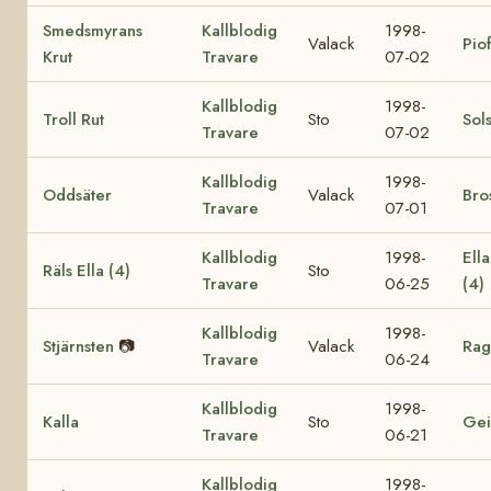
Smedsmyrans
Kallblodig
1998-
Valack
Pio
Krut
Travare
07-02
Kallblodig
1998-
Troll Rut
Sto
Sol
Travare
07-02
Kallblodig
1998-
Oddsäter
Valack
Bro
Travare
07-01
Kallblodig
1998-
Ell
Räls Ella (4)
Sto
Travare
06-25
(4)
Kallblodig
1998-
Stjärnsten
📷
Valack
Rag
Travare
06-24
Kallblodig
1998-
Kalla
Sto
Gei
Travare
06-21
Kallblodig
1998-