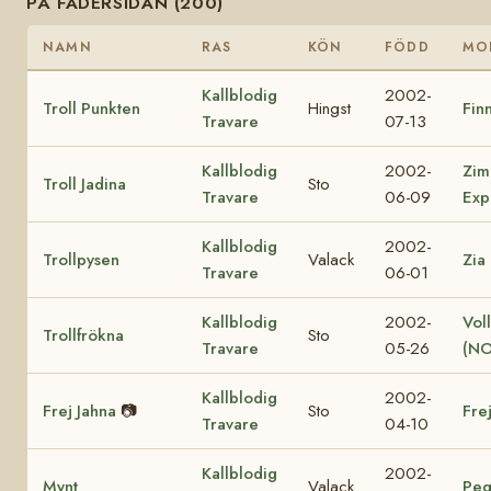
PÅ FADERSIDAN (200)
NAMN
RAS
KÖN
FÖDD
MO
Kallblodig
2002-
Troll Punkten
Hingst
Finn
Travare
07-13
Kallblodig
2002-
Zim
Troll Jadina
Sto
Travare
06-09
Exp
Kallblodig
2002-
Trollpysen
Valack
Zia
Travare
06-01
Kallblodig
2002-
Vol
Trollfrökna
Sto
Travare
05-26
(NO
Kallblodig
2002-
Frej Jahna
📷
Sto
Fre
Travare
04-10
Kallblodig
2002-
Mynt
Valack
Peg