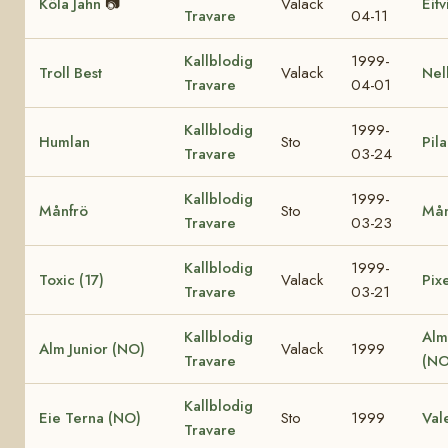
Köla Jahn
📷
Valack
Eit
Travare
04-11
Kallblodig
1999-
Troll Best
Valack
Nel
Travare
04-01
Kallblodig
1999-
Humlan
Sto
Pila
Travare
03-24
Kallblodig
1999-
Månfrö
Sto
Mån
Travare
03-23
Kallblodig
1999-
Toxic (17)
Valack
Pixe
Travare
03-21
Kallblodig
Alm
Alm Junior (NO)
Valack
1999
Travare
(NO
Kallblodig
Eie Terna (NO)
Sto
1999
Val
Travare