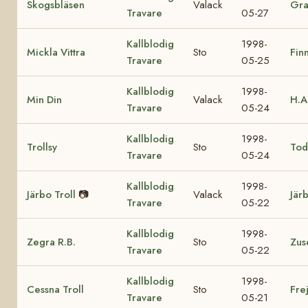
Skogsbläsen
Valack
Gra
Travare
05-27
Kallblodig
1998-
Mickla Vittra
Sto
Fin
Travare
05-25
Kallblodig
1998-
Min Din
Valack
H.A
Travare
05-24
Kallblodig
1998-
Trollsy
Sto
Tod
Travare
05-24
Kallblodig
1998-
Järbo Troll
📷
Valack
Jär
Travare
05-22
Kallblodig
1998-
Zegra R.B.
Sto
Zus
Travare
05-22
Kallblodig
1998-
Cessna Troll
Sto
Fre
Travare
05-21