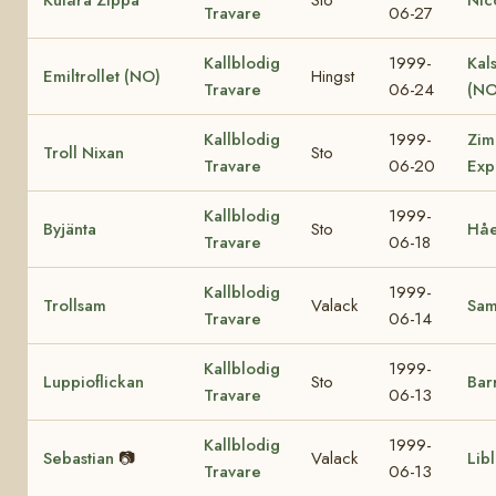
Travare
06-27
Kallblodig
1999-
Kal
Emiltrollet (NO)
Hingst
Travare
06-24
(NO
Kallblodig
1999-
Zim
Troll Nixan
Sto
Travare
06-20
Exp
Kallblodig
1999-
Byjänta
Sto
Håe
Travare
06-18
Kallblodig
1999-
Trollsam
Valack
Sa
Travare
06-14
Kallblodig
1999-
Luppioflickan
Sto
Bar
Travare
06-13
Kallblodig
1999-
Sebastian
📷
Valack
Lib
Travare
06-13