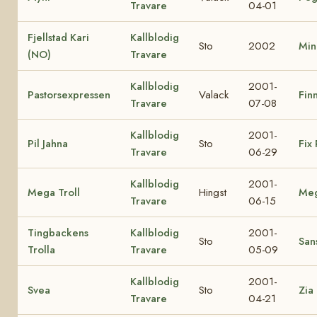
Travare
04-01
Fjellstad Kari
Kallblodig
Sto
2002
Min
(NO)
Travare
Kallblodig
2001-
Pastorsexpressen
Valack
Finn
Travare
07-08
Kallblodig
2001-
Pil Jahna
Sto
Fix 
Travare
06-29
Kallblodig
2001-
Mega Troll
Hingst
Me
Travare
06-15
Tingbackens
Kallblodig
2001-
Sto
Sans
Trolla
Travare
05-09
Kallblodig
2001-
Svea
Sto
Zia
Travare
04-21