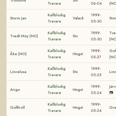
Trollstina
Sto
Travare
06-04
(NO
Kallblodig
1999-
Storm Jan
Valack
Sto
Travare
05-30
Kallblodig
1999-
Tve
Tvedt Möy (NO)
Sto
Travare
05-30
(NO
Kallblodig
1999-
Gol
Åke (NO)
Hingst
Travare
05-27
(NO
Kallblodig
1999-
Lincelusa
Sto
Lin
Travare
05-25
Kallblodig
1999-
Jär
Arigo
Hingst
Travare
05-24
📷
Kallblodig
1999-
Golftroll
Hingst
Gre
Travare
05-24