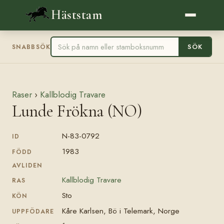
Häststam
SÖK
SNABBSÖK
Raser
›
Kallblodig Travare
Lunde Frökna (NO)
N-83-0792
ID
1983
FÖDD
AVLIDEN
Kallblodig Travare
RAS
Sto
KÖN
Kåre Karlsen, Bö i Telemark, Norge
UPPFÖDARE