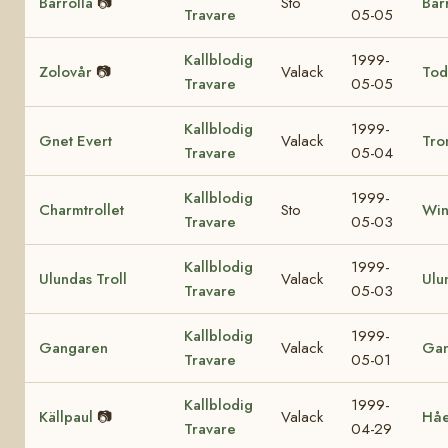
Barrolla
📷
Sto
Bar
Travare
05-05
Kallblodig
1999-
Zolovår
📷
Valack
Tod
Travare
05-05
Kallblodig
1999-
Gnet Evert
Valack
Tro
Travare
05-04
Kallblodig
1999-
Charmtrollet
Sto
Win
Travare
05-03
Kallblodig
1999-
Ulundas Troll
Valack
Ulu
Travare
05-03
Kallblodig
1999-
Gangaren
Valack
Ga
Travare
05-01
Kallblodig
1999-
Källpaul
📷
Valack
Hå
Travare
04-29