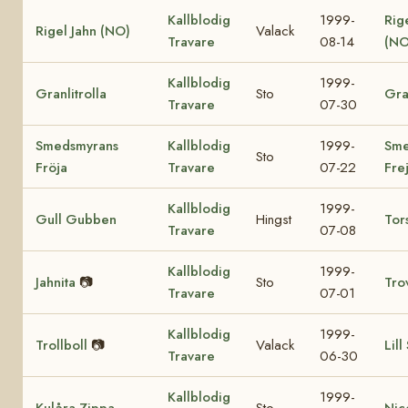
Kallblodig
1999-
Rig
Rigel Jahn (NO)
Valack
Travare
08-14
(NO
Kallblodig
1999-
Granlitrolla
Sto
Gra
Travare
07-30
Smedsmyrans
Kallblodig
1999-
Sme
Sto
Fröja
Travare
07-22
Fre
Kallblodig
1999-
Gull Gubben
Hingst
Tor
Travare
07-08
Kallblodig
1999-
Jahnita
📷
Sto
Tro
Travare
07-01
Kallblodig
1999-
Trollboll
📷
Valack
Lill
Travare
06-30
Kallblodig
1999-
Kulåra Zippa
Sto
Nic