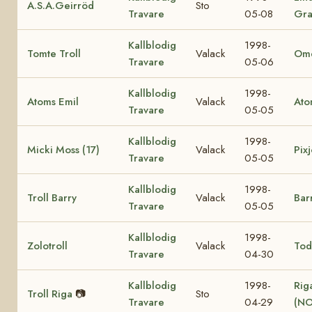
A.S.A.Geirröd
Sto
Travare
05-08
Gra
Kallblodig
1998-
Tomte Troll
Valack
Ome
Travare
05-06
Kallblodig
1998-
Atoms Emil
Valack
Ato
Travare
05-05
Kallblodig
1998-
Micki Moss (17)
Valack
Pixj
Travare
05-05
Kallblodig
1998-
Troll Barry
Valack
Bar
Travare
05-05
Kallblodig
1998-
Zolotroll
Valack
Tod
Travare
04-30
Kallblodig
1998-
Rig
Troll Riga
📷
Sto
Travare
04-29
(NO