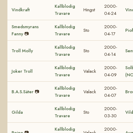
Kallblodig
2000-
Vindkraft
Hingst
Vin
Travare
04-24
Smedsmyrans
Kallblodig
2000-
Sto
Pio
Fanny
📷
Travare
04-17
Kallblodig
2000-
Troll Molly
Sto
Sen
Travare
04-14
Kallblodig
2000-
Sol
Joker Troll
Valack
Travare
04-09
(NO
Kallblodig
2000-
B.A.S.Säter
📷
Valack
Bro
Travare
04-07
Kallblodig
2000-
Gilda
Sto
Vil
Travare
03-30
Kallblodig
2000-
Reine
📷
Valack
Aug