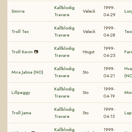
Kallblodig
1999-
Smirre
Valack
Lun
Travare
04-29
Kallblodig
1999-
Troll Tex
Valack
Tex
Travare
04-28
Kallblodig
1999-
Troll Kevin
📷
Hingst
Far
Travare
04-25
Kallblodig
1999-
Hva
Mira Jahna (NO)
Sto
Travare
04-21
(NO
Kallblodig
1999-
Lillpeggy
Sto
Min
Travare
04-19
Kallblodig
1999-
Troll Jama
Sto
Lap
Travare
04-15
Kallblodig
1999-