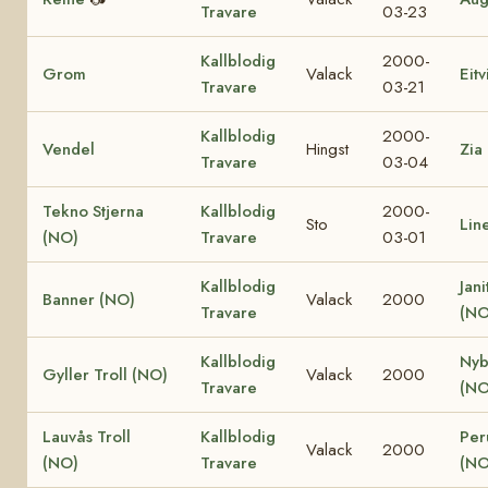
Travare
03-23
Kallblodig
2000-
Grom
Valack
Eit
Travare
03-21
Kallblodig
2000-
Vendel
Hingst
Zia
Travare
03-04
Tekno Stjerna
Kallblodig
2000-
Sto
Lin
(NO)
Travare
03-01
Kallblodig
Jani
Banner (NO)
Valack
2000
Travare
(NO
Kallblodig
Nyb
Gyller Troll (NO)
Valack
2000
Travare
(NO
Lauvås Troll
Kallblodig
Per
Valack
2000
(NO)
Travare
(NO