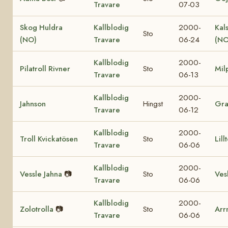
Travare
07-03
Skog Huldra
Kallblodig
2000-
Kal
Sto
(NO)
Travare
06-24
(NO
Kallblodig
2000-
Pilatroll Rivner
Sto
Mil
Travare
06-13
Kallblodig
2000-
Jahnson
Hingst
Gr
Travare
06-12
Kallblodig
2000-
Troll Kvickatösen
Sto
Lill
Travare
06-06
Kallblodig
2000-
Vessle Jahna
📷
Sto
Vesl
Travare
06-06
Kallblodig
2000-
Zolotrolla
📷
Sto
Arr
Travare
06-06