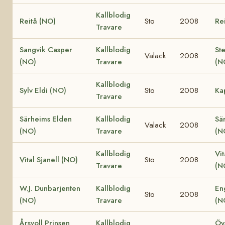
Kallblodig
Reitå (NO)
Sto
2008
Re
Travare
Sangvik Casper
Kallblodig
St
Valack
2008
(NO)
Travare
(N
Kallblodig
Sylv Eldi (NO)
Sto
2008
Ka
Travare
Särheims Elden
Kallblodig
Sä
Valack
2008
(NO)
Travare
(N
Kallblodig
Vit
Vital Sjanell (NO)
Sto
2008
Travare
(N
W.J. Dunbarjenten
Kallblodig
En
Sto
2008
(NO)
Travare
(N
Årsvoll Prinsen
Kallblodig
Öy