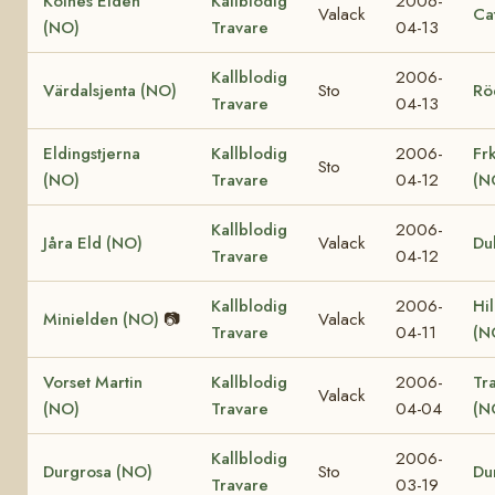
Kolnes Elden
Kallblodig
2006-
Valack
Ca
(NO)
Travare
04-13
Kallblodig
2006-
Värdalsjenta (NO)
Sto
Rö
Travare
04-13
Eldingstjerna
Kallblodig
2006-
Fr
Sto
(NO)
Travare
04-12
(N
Kallblodig
2006-
Jåra Eld (NO)
Valack
Du
Travare
04-12
Kallblodig
2006-
Hi
Minielden (NO)
📷
Valack
Travare
04-11
(N
Vorset Martin
Kallblodig
2006-
Tr
Valack
(NO)
Travare
04-04
(N
Kallblodig
2006-
Durgrosa (NO)
Sto
Du
Travare
03-19