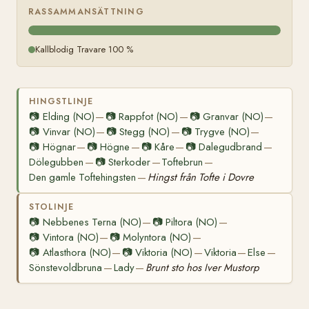
RASSAMMANSÄTTNING
Kallblodig Travare 100 %
HINGSTLINJE
📷
Elding (NO)
📷
Rappfot (NO)
📷
Granvar (NO)
—
—
—
📷
Vinvar (NO)
📷
Stegg (NO)
📷
Trygve (NO)
—
—
—
📷
Högnar
📷
Högne
📷
Kåre
📷
Dalegudbrand
—
—
—
—
Dölegubben
📷
Sterkoder
Toftebrun
—
—
—
Den gamle Toftehingsten
Hingst från Tofte i Dovre
—
STOLINJE
📷
Nebbenes Terna (NO)
📷
Piltora (NO)
—
—
📷
Vintora (NO)
📷
Molyntora (NO)
—
—
📷
Atlasthora (NO)
📷
Viktoria (NO)
Viktoria
Else
—
—
—
—
Sönstevoldbruna
Lady
Brunt sto hos Iver Mustorp
—
—