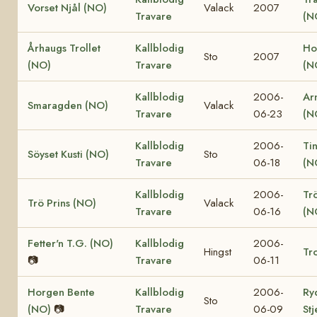
Vorset Njål (NO)
Valack
2007
Travare
(N
Århaugs Trollet
Kallblodig
Ho
Sto
2007
(NO)
Travare
(N
Kallblodig
2006-
Ar
Smaragden (NO)
Valack
Travare
06-23
(N
Kallblodig
2006-
Ti
Söyset Kusti (NO)
Sto
Travare
06-18
(N
Kallblodig
2006-
Tr
Trö Prins (NO)
Valack
Travare
06-16
(N
Fetter'n T.G. (NO)
Kallblodig
2006-
Hingst
Tro
📷
Travare
06-11
Horgen Bente
Kallblodig
2006-
Ry
Sto
(NO)
📷
Travare
06-09
St