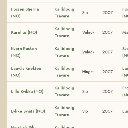
Fossen Stjerna
Kallblodig
Fo
Sto
2007
(NO)
Travare
(N
Kallblodig
Karelius (NO)
Valack
2007
Ma
Travare
Kvern Rasken
Kallblodig
Sv
Valack
2007
(NO)
Travare
(N
Lauvås Knekten
Kallblodig
La
Hingst
2007
(NO)
Travare
(N
Kallblodig
Fr
Lille Kvikka (NO)
Sto
2007
Travare
(N
Kallblodig
Lykke Svinta (NO)
Sto
2007
Lu
Travare
Nygårds Silja
Kallblodig