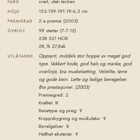
svart, utan tecken
FÄRG
153-159-191-19-6,3 cm
HÖJD
2:a premie (2003)
PREMIERAD
99 starter (7-7-12)
ÖVRIGT
238 521 NOK
28,1k 27,8ak
Oppsynt, middels stor hoppe av meget god
UTLÅTANDE
type. Vakkert hode, god hals og manke, god
overlinje, bra muskelsetting. Velstilte, tørre
og gode bein. Lette og ledige bevegelser.
Bra prestasjoner. (2003)
Premiegrad: 2
Kvalitet: III
Rasetype og preg: 9
Kroppsbygning og muskulatur: 9
Bevelgelser: 8
Helthet eksteriør: 9