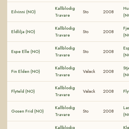
Kallblodig
Hu
Eilvinni (NO)
Sto
2008
Travare
(N
Kallblodig
Fje
Eldlilja (NO)
Sto
2008
Travare
(N
Kallblodig
Es
Espe Elle (NO)
Sto
2008
Travare
(N
Kallblodig
Stj
Fin Elden (NO)
Valack
2008
Travare
(N
Kallblodig
Flyteld (NO)
Valack
2008
Fly
Travare
Kallblodig
La
Gosen Frid (NO)
Sto
2008
Travare
(N
Kallblodig
Kle