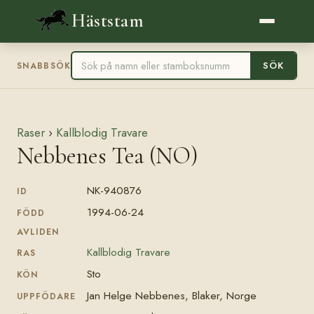
Häststam
SÖK
SNABBSÖK
Raser
›
Kallblodig Travare
Nebbenes Tea (NO)
NK-940876
ID
1994-06-24
FÖDD
AVLIDEN
Kallblodig Travare
RAS
Sto
KÖN
Jan Helge Nebbenes, Blaker, Norge
UPPFÖDARE