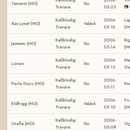
Tamarin (NO)
Sto
Travare
05-23
📷
Kallblodig
2006-
La
Aas Lynet (NO)
Valack
Travare
05-16
(N
Kallblodig
2006-
Ri
Jentami (NO)
Sto
Travare
05-14
(N
Kallblodig
2006-
Me
Lorien
Sto
Travare
05-13
Ga
Kallblodig
2006-
Perle Guro (NO)
Sto
Pe
Travare
05-11
Kallblodig
2006-
Fr
Eldfrigg (NO)
Valack
Travare
05-10
(N
Kallblodig
2006-
Orella (NO)
Sto
Vi
Travare
05-09