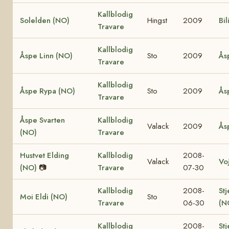
Kallblodig
Solelden (NO)
Hingst
2009
Bil
Travare
Kallblodig
Åspe Linn (NO)
Sto
2009
Ås
Travare
Kallblodig
Åspe Rypa (NO)
Sto
2009
Ås
Travare
Åspe Svarten
Kallblodig
Valack
2009
Ås
(NO)
Travare
Hustvet Elding
Kallblodig
2008-
Valack
Vo
(NO)
📷
Travare
07-30
Kallblodig
2008-
Stj
Moi Eldi (NO)
Sto
Travare
06-30
(N
Kallblodig
2008-
Stj