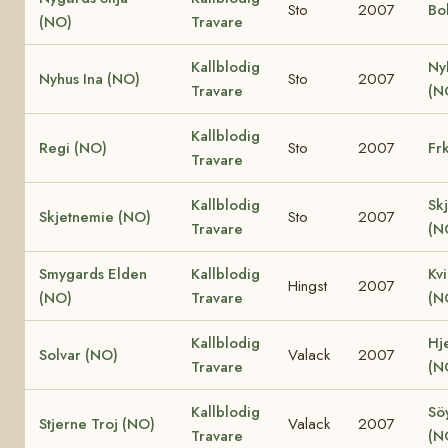
Sto
2007
Bo
(NO)
Travare
Kallblodig
Ny
Nyhus Ina (NO)
Sto
2007
Travare
(N
Kallblodig
Regi (NO)
Sto
2007
Fr
Travare
Kallblodig
Sk
Skjetnemie (NO)
Sto
2007
Travare
(N
Smygards Elden
Kallblodig
Kv
Hingst
2007
(NO)
Travare
(N
Kallblodig
Hje
Solvar (NO)
Valack
2007
Travare
(N
Kallblodig
Söy
Stjerne Troj (NO)
Valack
2007
Travare
(N