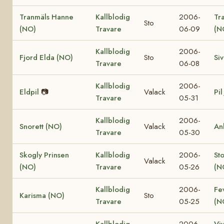
Tranmäls Hanne
Kallblodig
2006-
Tr
Sto
(NO)
Travare
06-09
(N
Kallblodig
2006-
Fjord Elda (NO)
Sto
Si
Travare
06-08
Kallblodig
2006-
Eldpil
📷
Valack
Pil
Travare
05-31
Kallblodig
2006-
Snorett (NO)
Valack
An
Travare
05-30
Skogly Prinsen
Kallblodig
2006-
St
Valack
(NO)
Travare
05-26
(N
Kallblodig
2006-
Fe
Karisma (NO)
Sto
Travare
05-25
(N
Kallblodig
2006-
Vi