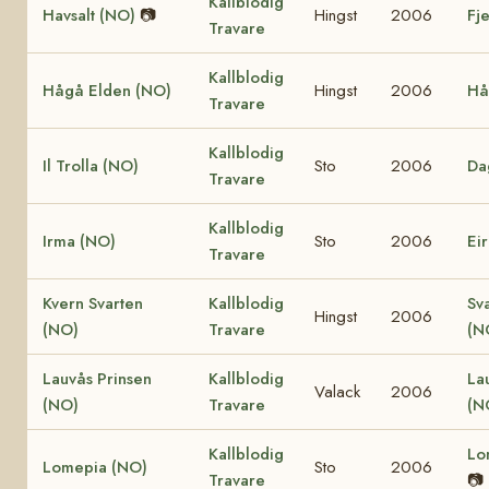
Kallblodig
Havsalt (NO)
📷
Hingst
2006
Fj
Travare
Kallblodig
Hågå Elden (NO)
Hingst
2006
Hå
Travare
Kallblodig
Il Trolla (NO)
Sto
2006
Da
Travare
Kallblodig
Irma (NO)
Sto
2006
Ei
Travare
Kvern Svarten
Kallblodig
Sv
Hingst
2006
(NO)
Travare
(N
Lauvås Prinsen
Kallblodig
La
Valack
2006
(NO)
Travare
(N
Kallblodig
Lo
Lomepia (NO)
Sto
2006
Travare
📷