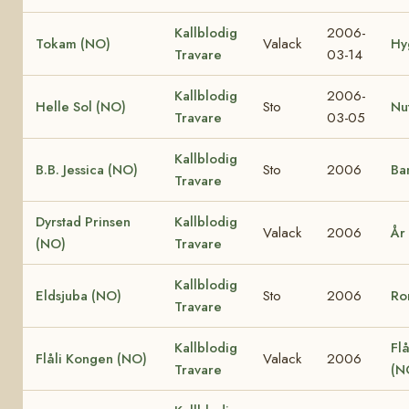
Kallblodig
2006-
Tokam (NO)
Valack
Hy
Travare
03-14
Kallblodig
2006-
Helle Sol (NO)
Sto
Nu
Travare
03-05
Kallblodig
B.B. Jessica (NO)
Sto
2006
Ba
Travare
Dyrstad Prinsen
Kallblodig
Valack
2006
År
(NO)
Travare
Kallblodig
Eldsjuba (NO)
Sto
2006
Ro
Travare
Kallblodig
Flå
Flåli Kongen (NO)
Valack
2006
Travare
(N