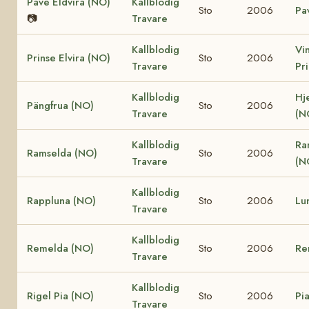
Pave Eldvira (NO)
Kallblodig
Sto
2006
Pa
📷
Travare
Kallblodig
Vi
Prinse Elvira (NO)
Sto
2006
Travare
Pr
Kallblodig
Hj
Pängfrua (NO)
Sto
2006
Travare
(N
Kallblodig
Ra
Ramselda (NO)
Sto
2006
Travare
(N
Kallblodig
Rappluna (NO)
Sto
2006
Lu
Travare
Kallblodig
Remelda (NO)
Sto
2006
Re
Travare
Kallblodig
Rigel Pia (NO)
Sto
2006
Pi
Travare