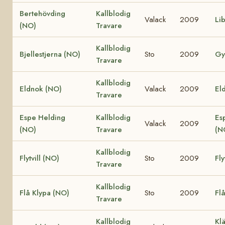
Bertehövding
Kallblodig
Valack
2009
Li
(NO)
Travare
Kallblodig
Bjellestjerna (NO)
Sto
2009
Gy
Travare
Kallblodig
Eldnok (NO)
Valack
2009
Eld
Travare
Espe Helding
Kallblodig
Es
Valack
2009
(NO)
Travare
(N
Kallblodig
Flytvill (NO)
Sto
2009
Fly
Travare
Kallblodig
Flå Klypa (NO)
Sto
2009
Fl
Travare
Kallblodig
Klä