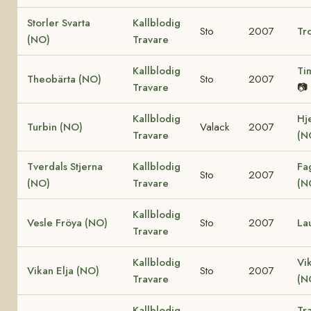
Storler Svarta
Kallblodig
Sto
2007
Tro
(NO)
Travare
Kallblodig
Ti
Theobärta (NO)
Sto
2007
Travare
📷
Kallblodig
Hj
Turbin (NO)
Valack
2007
Travare
(N
Tverdals Stjerna
Kallblodig
Fa
Sto
2007
(NO)
Travare
(N
Kallblodig
Vesle Fröya (NO)
Sto
2007
La
Travare
Kallblodig
Vi
Vikan Elja (NO)
Sto
2007
Travare
(N
Kallblodig
Tr