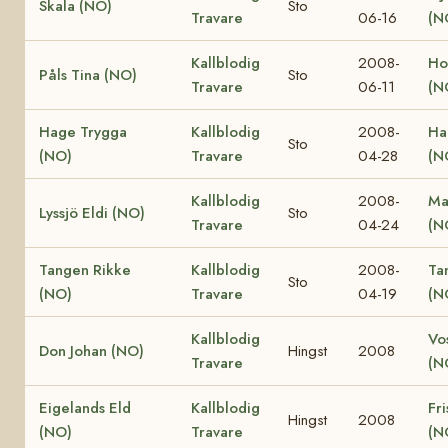
Skala (NO)
Sto
Travare
06-16
(N
Kallblodig
2008-
Ho
Påls Tina (NO)
Sto
Travare
06-11
(N
Hage Trygga
Kallblodig
2008-
Ha
Sto
(NO)
Travare
04-28
(N
Kallblodig
2008-
Ma
Lyssjö Eldi (NO)
Sto
Travare
04-24
(N
Tangen Rikke
Kallblodig
2008-
Ta
Sto
(NO)
Travare
04-19
(N
Kallblodig
Vo
Don Johan (NO)
Hingst
2008
Travare
(N
Eigelands Eld
Kallblodig
Fri
Hingst
2008
(NO)
Travare
(N