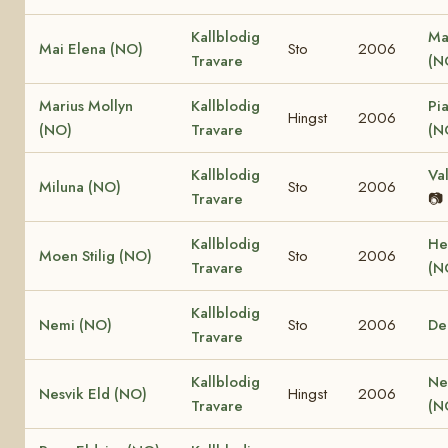
Kallblodig
Ma
Mai Elena (NO)
Sto
2006
Travare
(N
Marius Mollyn
Kallblodig
Pi
Hingst
2006
(NO)
Travare
(N
Kallblodig
Va
Miluna (NO)
Sto
2006
Travare
📷
Kallblodig
He
Moen Stilig (NO)
Sto
2006
Travare
(N
Kallblodig
Nemi (NO)
Sto
2006
De
Travare
Kallblodig
Ne
Nesvik Eld (NO)
Hingst
2006
Travare
(N