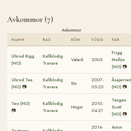
Avkommor (7)
Avkommor
NAMN
RAS
KÖN
FÖDD
FAR
Frigg
Ulsrud Rigg
Kallblodig
Valack
2005
Mollyn
(NO)
Travare
(NO)
📷
Ulsrud Tea
Kallblodig
2007-
Åsajerve
Sto
(NO)
📷
Travare
05-25
(NO)
📷
Tangen
Teo (NO)
Kallblodig
2010-
Hingst
Scott
📷
Travare
04-21
(NO)
📷
2014-
Amor
Teaterna
Kallblodig