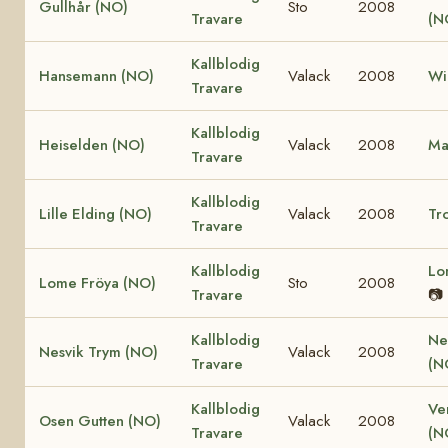
Gullhår (NO)
Sto
2008
Travare
(N
Kallblodig
Hansemann (NO)
Valack
2008
Wi
Travare
Kallblodig
Heiselden (NO)
Valack
2008
Ma
Travare
Kallblodig
Lille Elding (NO)
Valack
2008
Tro
Travare
Kallblodig
Lo
Lome Fröya (NO)
Sto
2008
Travare
📷
Kallblodig
Ne
Nesvik Trym (NO)
Valack
2008
Travare
(N
Kallblodig
Ve
Osen Gutten (NO)
Valack
2008
Travare
(N