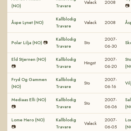
Valack
2008
(NO)
Travare
📷
Kallblodig
Åspe Lynet (NO)
Valack
2008
Ås
Travare
Kallblodig
2007-
Polar Lilja (NO)
📷
Sto
Sk
Travare
06-30
Eld Stjernen (NO)
Kallblodig
2007-
St
Hingst
📷
Travare
06-20
(N
Fryd Og Gammen
Kallblodig
2007-
Sto
Vi
(NO)
Travare
06-16
Mediaas Elli (NO)
Kallblodig
2007-
Sa
Sto
📷
Travare
06-06
(N
Lome Hero (NO)
Kallblodig
2007-
Lo
Valack
📷
Travare
06-05
(N