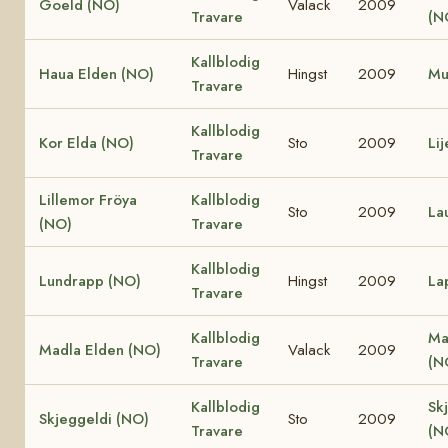
Goeld (NO)
Valack
2009
Travare
(N
Kallblodig
Haua Elden (NO)
Hingst
2009
Mu
Travare
Kallblodig
Kor Elda (NO)
Sto
2009
Li
Travare
Lillemor Fröya
Kallblodig
Sto
2009
La
(NO)
Travare
Kallblodig
Lundrapp (NO)
Hingst
2009
La
Travare
Kallblodig
Ma
Madla Elden (NO)
Valack
2009
Travare
(N
Kallblodig
Sk
Skjeggeldi (NO)
Sto
2009
Travare
(N