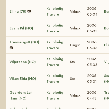
Kallblodig
2006-
Elling (78)
📷
Valack
Bur
Travare
05-04
Kallblodig
2006-
Evens Pil (NO)
Valack
Bo
Travare
05-03
Tranmälsgutt (NO)
Kallblodig
2006-
Hingst
El
📷
Travare
05-03
Kallblodig
2006-
Viljerappa (NO)
Sto
Vi
Travare
05-03
Kallblodig
2006-
Sc
Vikan Elda (NO)
Sto
Travare
05-01
(N
Gaardens Lat
Kallblodig
2006-
Tr
Valack
Hans (NO)
Travare
04-18
(N