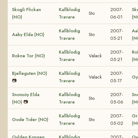
Skogli Flickan
Kallblodig
2007-
Sk
Sto
(NO)
Travare
06-01
(N
Kallblodig
2007-
Aa
Aaby Elda (NO)
Sto
Travare
05-21
(N
Kallblodig
2007-
Ro
Rokne Tor (NO)
Valack
Travare
05-21
(N
Bjelleguten (NO)
Kallblodig
2007-
Valack
Gy
📷
Travare
05-17
Snonsöy Elda
Kallblodig
2007-
Sn
Sto
(NO)
📷
Travare
05-06
(N
Kallblodig
2007-
Gr
Gode Tider (NO)
Sto
Travare
05-02
(N
Gylden Kongen
Kallblodig
2007-
Gy