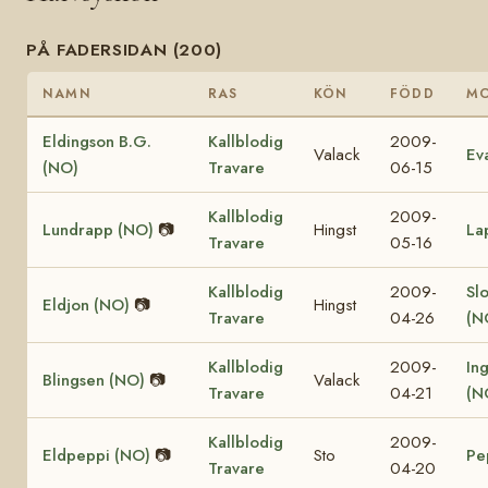
PÅ FADERSIDAN (200)
NAMN
RAS
KÖN
FÖDD
M
Eldingson B.G.
Kallblodig
2009-
Valack
Ev
(NO)
Travare
06-15
Kallblodig
2009-
Lundrapp (NO)
📷
Hingst
La
Travare
05-16
Kallblodig
2009-
Sl
Eldjon (NO)
📷
Hingst
Travare
04-26
(N
Kallblodig
2009-
In
Blingsen (NO)
📷
Valack
Travare
04-21
(N
Kallblodig
2009-
Eldpeppi (NO)
📷
Sto
Pe
Travare
04-20