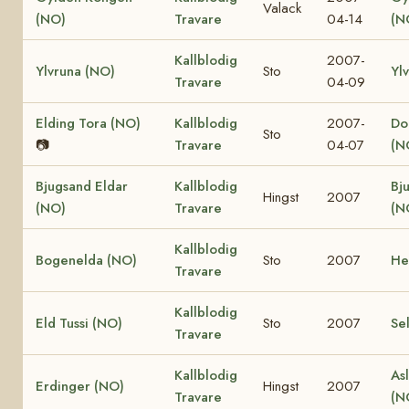
Valack
(NO)
Travare
04-14
(N
Kallblodig
2007-
Ylvruna (NO)
Sto
Yl
Travare
04-09
Elding Tora (NO)
Kallblodig
2007-
Dol
Sto
📷
Travare
04-07
(N
Bjugsand Eldar
Kallblodig
Bj
Hingst
2007
(NO)
Travare
(N
Kallblodig
Bogenelda (NO)
Sto
2007
He
Travare
Kallblodig
Eld Tussi (NO)
Sto
2007
Se
Travare
Kallblodig
Asl
Erdinger (NO)
Hingst
2007
Travare
(N