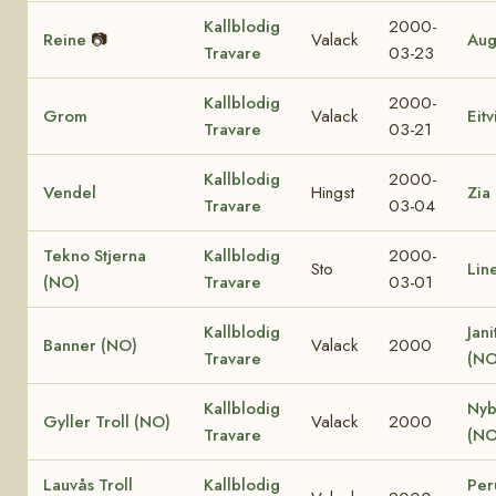
Kallblodig
2000-
Reine
📷
Valack
Aug
Travare
03-23
Kallblodig
2000-
Grom
Valack
Eit
Travare
03-21
Kallblodig
2000-
Vendel
Hingst
Zia
Travare
03-04
Tekno Stjerna
Kallblodig
2000-
Sto
Lin
(NO)
Travare
03-01
Kallblodig
Jani
Banner (NO)
Valack
2000
Travare
(NO
Kallblodig
Nyb
Gyller Troll (NO)
Valack
2000
Travare
(NO
Lauvås Troll
Kallblodig
Per