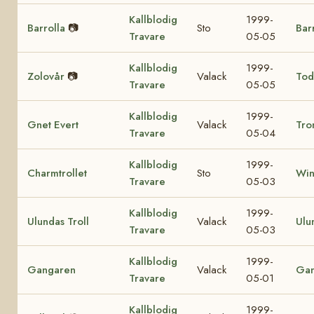
Kallblodig
1999-
Barrolla
📷
Sto
Bar
Travare
05-05
Kallblodig
1999-
Zolovår
📷
Valack
Tod
Travare
05-05
Kallblodig
1999-
Gnet Evert
Valack
Tro
Travare
05-04
Kallblodig
1999-
Charmtrollet
Sto
Win
Travare
05-03
Kallblodig
1999-
Ulundas Troll
Valack
Ulu
Travare
05-03
Kallblodig
1999-
Gangaren
Valack
Ga
Travare
05-01
Kallblodig
1999-