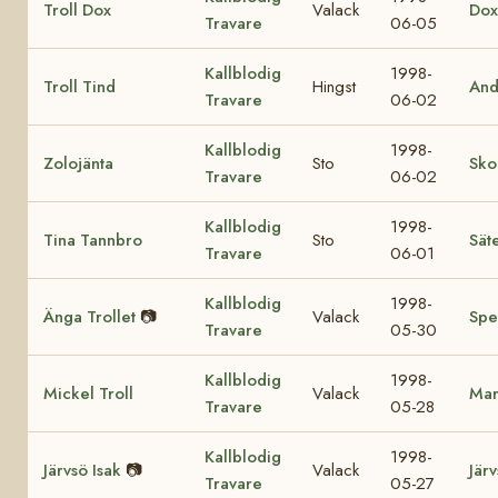
Troll Dox
Valack
Dox
Travare
06-05
Kallblodig
1998-
Troll Tind
Hingst
And
Travare
06-02
Kallblodig
1998-
Zolojänta
Sto
Sko
Travare
06-02
Kallblodig
1998-
Tina Tannbro
Sto
Sät
Travare
06-01
Kallblodig
1998-
Änga Trollet
📷
Valack
Spe
Travare
05-30
Kallblodig
1998-
Mickel Troll
Valack
Mar
Travare
05-28
Kallblodig
1998-
Järvsö Isak
📷
Valack
Jär
Travare
05-27