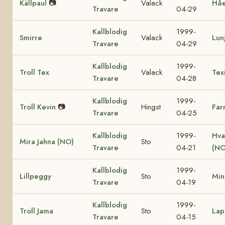
Källpaul
📷
Valack
Hå
Travare
04-29
Kallblodig
1999-
Smirre
Valack
Lun
Travare
04-29
Kallblodig
1999-
Troll Tex
Valack
Tex
Travare
04-28
Kallblodig
1999-
Troll Kevin
📷
Hingst
Far
Travare
04-25
Kallblodig
1999-
Hva
Mira Jahna (NO)
Sto
Travare
04-21
(NO
Kallblodig
1999-
Lillpeggy
Sto
Min
Travare
04-19
Kallblodig
1999-
Troll Jama
Sto
Lap
Travare
04-15