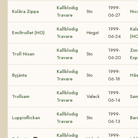
Kallblodig
1999-
Kulåra Zippa
Sto
Nic
Travare
06-27
Kallblodig
1999-
Kal
Emiltrollet (NO)
Hingst
Travare
06-24
(NO
Kallblodig
1999-
Zim
Troll Nixan
Sto
Travare
06-20
Exp
Kallblodig
1999-
Byjänta
Sto
Håe
Travare
06-18
Kallblodig
1999-
Trollsam
Valack
Sa
Travare
06-14
Kallblodig
1999-
Luppioflickan
Sto
Bar
Travare
06-13
Kallblodig
1999-