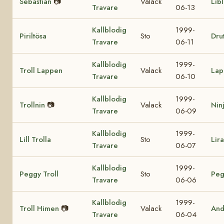
Sebastian
📷
Valack
Lib
Travare
06-13
Kallblodig
1999-
Piriltösa
Sto
Drut
Travare
06-11
Kallblodig
1999-
Troll Lappen
Valack
Lap
Travare
06-10
Kallblodig
1999-
Trollnin
📷
Valack
Nin
Travare
06-09
Kallblodig
1999-
Lill Trolla
Sto
Lir
Travare
06-07
Kallblodig
1999-
Peggy Troll
Sto
Peg
Travare
06-06
Kallblodig
1999-
Troll Himen
📷
Valack
And
Travare
06-04