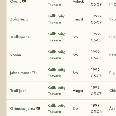
Ovens
📷
Valack
Travare
05-09
(NO
Kallblodig
1999-
Zolostegg
Hingst
Sko
Travare
05-09
Kallblodig
1999-
Trollstjärna
Sto
Slo
Travare
05-08
Kallblodig
1999-
Vonna
Sto
Bar
Travare
05-08
Kallblodig
1999-
Jahna Moss (17)
Sto
Pixj
Travare
05-07
Kallblodig
1999-
Troll Joar
Hingst
Chi
Travare
05-07
Kallblodig
1999-
Grimstastjärna
📷
Sto
Åsa
Travare
05-06