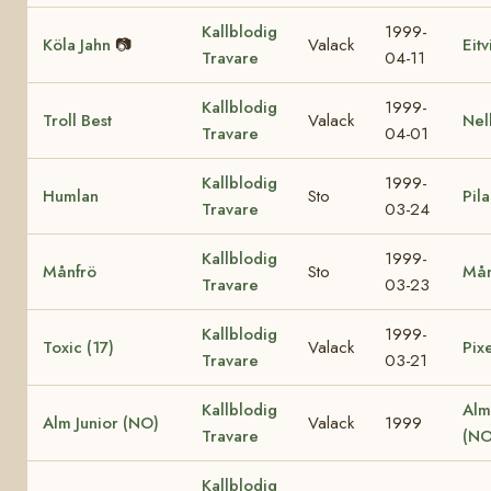
Kallblodig
1999-
Köla Jahn
📷
Valack
Eit
Travare
04-11
Kallblodig
1999-
Troll Best
Valack
Nel
Travare
04-01
Kallblodig
1999-
Humlan
Sto
Pila
Travare
03-24
Kallblodig
1999-
Månfrö
Sto
Mån
Travare
03-23
Kallblodig
1999-
Toxic (17)
Valack
Pixe
Travare
03-21
Kallblodig
Alm
Alm Junior (NO)
Valack
1999
Travare
(NO
Kallblodig