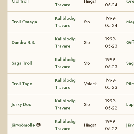
Golftroll
Hingst
Gre
Travare
05-24
Kallblodig
1999-
Troll Omega
Sto
Me
Travare
05-24
Kallblodig
1999-
Dundra R.B.
Sto
Giff
Travare
05-23
Kallblodig
1999-
Saga Troll
Sto
Sag
Travare
05-23
Kallblodig
1999-
Troll Tage
Valack
Pil
Travare
05-23
Kallblodig
1999-
Jerky Doc
Sto
Lap
Travare
05-22
Kallblodig
1999-
Järvsömolle
📷
Hingst
Jär
Travare
05-22