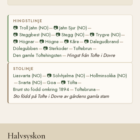
HINGSTLINJE
📷
Troll Jahn (NO)
📷
Jahn Sjur (NO)
—
—
📷
Steggbest (NO)
📷
Stegg (NO)
📷
Trygve (NO)
—
—
—
📷
Högnar
📷
Högne
📷
Kåre
📷
Dalegudbrand
—
—
—
—
Dölegubben
📷
Sterkoder
Toftebrun
—
—
—
Den gamle Toftehingsten
Hingst från Tofte i Dovre
—
STOLINJE
Liasvarta (NO)
📷
Sölvhjelma (NO)
Hollminsokka (NO)
—
—
Svarta (NO)
Goa
📷
Töfta
—
—
—
—
Brunt sto född omkring 1894
Toftebruna
—
—
Sto född på Tofte i Dovre av gårdens gamla stam
Halvsyskon