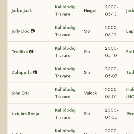
Kallblodig
2000-
Järbo Jack
Hingst
Jär
Travare
05-13
Kallblodig
2000-
Jolly Doc
📷
Sto
Lap
Travare
05-11
Kallblodig
2000-
Trollfixa
📷
Sto
Fix 
Travare
05-10
Kallblodig
2000-
Zoloperla
📷
Sto
Tod
Travare
05-07
Kallblodig
2000-
Haf
John Eric
Valack
Travare
05-01
(NO
Kallblodig
2000-
Uxbjärs Ronja
Sto
Gre
Travare
04-30
Kallblodig
2000-