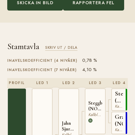
SKICKA IN BILD
RAPPORTERA FEL
Stamtavla
SKRIV UT / DELA
0,78 %
INAVELSKOEFFICIENT (4 NIVÅER)
4,10 %
INAVELSKOEFFICIENT (7 NIVÅER)
PROFIL
LED 1
LED 2
LED 3
LED 4
Stegg
(NO)
Steggbest
Kallblodig Travare
T-
(NO)
169
T-233
Kallblodig Travare
Grasiös
Jahn
(NO)
Sjur
Kallblodig Travare
(NO)
Kallblodig Travare