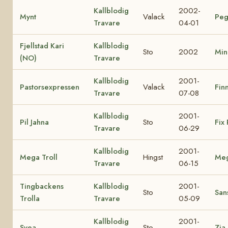
Kallblodig
2002-
Mynt
Valack
Peg
Travare
04-01
Fjellstad Kari
Kallblodig
Sto
2002
Min
(NO)
Travare
Kallblodig
2001-
Pastorsexpressen
Valack
Finn
Travare
07-08
Kallblodig
2001-
Pil Jahna
Sto
Fix 
Travare
06-29
Kallblodig
2001-
Mega Troll
Hingst
Me
Travare
06-15
Tingbackens
Kallblodig
2001-
Sto
Sans
Trolla
Travare
05-09
Kallblodig
2001-
Svea
Sto
Zia