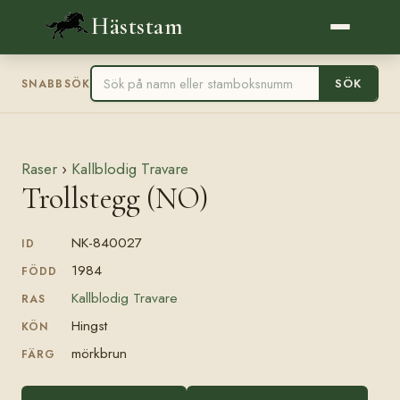
Häststam
SÖK
SNABBSÖK
Raser
›
Kallblodig Travare
Trollstegg (NO)
NK-840027
ID
1984
FÖDD
Kallblodig Travare
RAS
Hingst
KÖN
mörkbrun
FÄRG