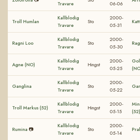
Travare
06-06
Kallblodig
2000-
Troll Humlan
Sto
Katt
Travare
05-31
Kallblodig
2000-
Ragni Loo
Sto
Rag
Travare
05-30
Kallblodig
2000-
Gol
Agne (NO)
Hingst
Travare
05-25
(NO
Kallblodig
2000-
Ganglina
Sto
Gan
Travare
05-22
Kallblodig
2000-
Min
Troll Markus (52)
Hingst
Travare
05-15
(52
Kallblodig
2000-
Rumina
📷
Sto
Pra
Travare
05-14