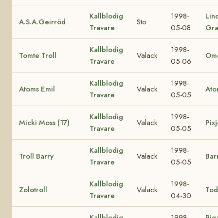
Kallblodig
1998-
Lin
A.S.A.Geirröd
Sto
Travare
05-08
Gra
Kallblodig
1998-
Tomte Troll
Valack
Ome
Travare
05-06
Kallblodig
1998-
Atoms Emil
Valack
Ato
Travare
05-05
Kallblodig
1998-
Micki Moss (17)
Valack
Pixj
Travare
05-05
Kallblodig
1998-
Troll Barry
Valack
Bar
Travare
05-05
Kallblodig
1998-
Zolotroll
Valack
Tod
Travare
04-30
Kallblodig
1998-
Rig