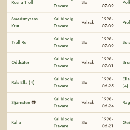
Rosita Troll
Sto
Pol
Travare
07-02
Smedsmyrans
Kallblodig
1998-
Valack
Pio
Krut
Travare
07-02
Kallblodig
1998-
Troll Rut
Sto
Sol
Travare
07-02
Kallblodig
1998-
Oddsäter
Valack
Bro
Travare
07-01
Kallblodig
1998-
Ell
Räls Ella (4)
Sto
Travare
06-25
(4)
Kallblodig
1998-
Stjärnsten
📷
Valack
Rag
Travare
06-24
Kallblodig
1998-
Kalla
Sto
Gei
Travare
06-21