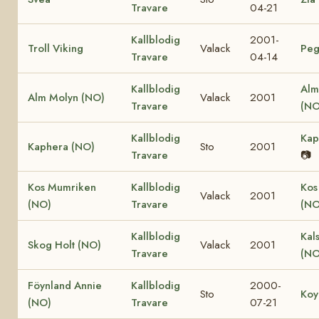
Travare
04-21
Kallblodig
2001-
Troll Viking
Valack
Peg
Travare
04-14
Kallblodig
Alm
Alm Molyn (NO)
Valack
2001
Travare
(NO
Kallblodig
Kap
Kaphera (NO)
Sto
2001
Travare
📷
Kos Mumriken
Kallblodig
Kos
Valack
2001
(NO)
Travare
(NO
Kallblodig
Kal
Skog Holt (NO)
Valack
2001
Travare
(NO
Föynland Annie
Kallblodig
2000-
Sto
Koy
(NO)
Travare
07-21