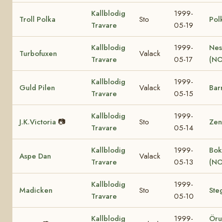
Kallblodig
1999-
Troll Polka
Sto
Pol
Travare
05-19
Kallblodig
1999-
Nes
Turbofuxen
Valack
Travare
05-17
(NO
Kallblodig
1999-
Guld Pilen
Valack
Bar
Travare
05-15
Kallblodig
1999-
J.K.Victoria
📷
Sto
Zen
Travare
05-14
Kallblodig
1999-
Bok
Aspe Dan
Valack
Travare
05-13
(NO
Kallblodig
1999-
Madicken
Sto
Ste
Travare
05-10
Kallblodig
1999-
Öru