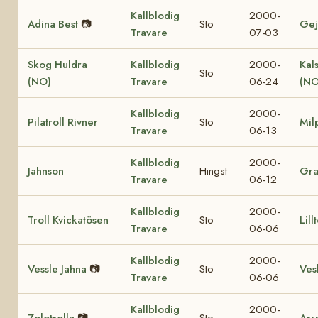
Kallblodig
2000-
Adina Best
📷
Sto
Gej
Travare
07-03
Skog Huldra
Kallblodig
2000-
Kal
Sto
(NO)
Travare
06-24
(NO
Kallblodig
2000-
Pilatroll Rivner
Sto
Mil
Travare
06-13
Kallblodig
2000-
Jahnson
Hingst
Gr
Travare
06-12
Kallblodig
2000-
Troll Kvickatösen
Sto
Lill
Travare
06-06
Kallblodig
2000-
Vessle Jahna
📷
Sto
Vesl
Travare
06-06
Kallblodig
2000-
Zolotrolla
📷
Sto
Arr