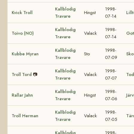
Kallblodig
1998-
Kvick Troll
Hingst
Lill
Travare
07-14
Kallblodig
1998-
Toivo (NO)
Valack
Got
Travare
07-14
Kallblodig
1998-
Kubbe Myran
Sto
Sko
Travare
07-09
Kallblodig
1998-
Troll Tord
📷
Valack
Tod
Travare
07-07
Kallblodig
1998-
Rallar Jahn
Hingst
Järv
Travare
07-06
Kallblodig
1998-
Troll Herman
Valack
Tär
Travare
07-05
Kallblodig
1998-