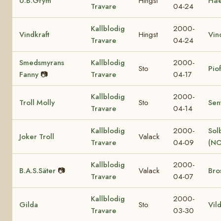
U.B.Grym
Hingst
Hå
Travare
04-24
Kallblodig
2000-
Vindkraft
Hingst
Vin
Travare
04-24
Smedsmyrans
Kallblodig
2000-
Sto
Pio
Fanny
📷
Travare
04-17
Kallblodig
2000-
Troll Molly
Sto
Sen
Travare
04-14
Kallblodig
2000-
Sol
Joker Troll
Valack
Travare
04-09
(NO
Kallblodig
2000-
B.A.S.Säter
📷
Valack
Bro
Travare
04-07
Kallblodig
2000-
Gilda
Sto
Vil
Travare
03-30