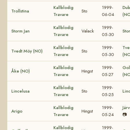
Kallblodig
1999-
Dub
Trollstina
Sto
Travare
06-04
(NO
Kallblodig
1999-
Storm Jan
Valack
Sto
Travare
05-30
Kallblodig
1999-
Tve
Tvedt Möy (NO)
Sto
Travare
05-30
(NO
Kallblodig
1999-
Gol
Åke (NO)
Hingst
Travare
05-27
(NO
Kallblodig
1999-
Lincelusa
Sto
Lin
Travare
05-25
Kallblodig
1999-
Jär
Arigo
Hingst
Travare
05-24
📷
Kallblodig
1999-