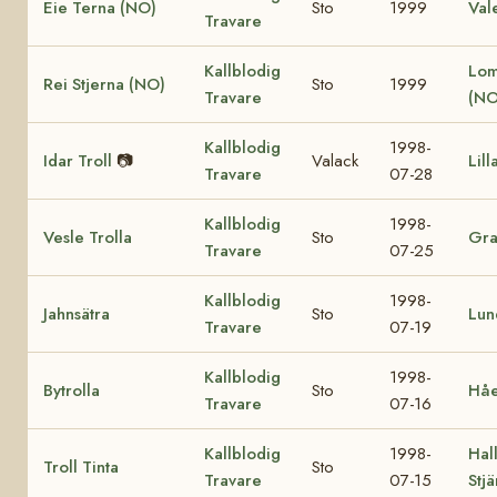
Eie Terna (NO)
Sto
1999
Val
Travare
Kallblodig
Lom
Rei Stjerna (NO)
Sto
1999
Travare
(NO
Kallblodig
1998-
Idar Troll
📷
Valack
Lill
Travare
07-28
Kallblodig
1998-
Vesle Trolla
Sto
Gra
Travare
07-25
Kallblodig
1998-
Jahnsätra
Sto
Lun
Travare
07-19
Kallblodig
1998-
Bytrolla
Sto
Håe
Travare
07-16
Kallblodig
1998-
Hall
Troll Tinta
Sto
Travare
07-15
Stj