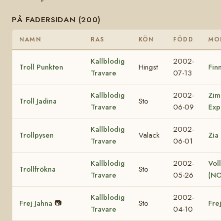
PÅ FADERSIDAN (200)
NAMN
RAS
KÖN
FÖDD
MO
Kallblodig
2002-
Troll Punkten
Hingst
Finn
Travare
07-13
Kallblodig
2002-
Zim
Troll Jadina
Sto
Travare
06-09
Exp
Kallblodig
2002-
Trollpysen
Valack
Zia
Travare
06-01
Kallblodig
2002-
Vol
Trollfrökna
Sto
Travare
05-26
(NO
Kallblodig
2002-
Frej Jahna
📷
Sto
Fre
Travare
04-10