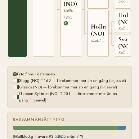
Dölehäst
(NO)
Kallblodig Travare
Hollmi
1955
(NO)
Hollminsokka
Kallblodig Travare
(NO)
Svarta
Kallblodig Travare
(NO)
Kallblodig Travare
Foto finns i databasen
Stegg (NO) T-169 — förekommer mer än en gång (linjeavel)
Grasiös (NO) — förekommer mer än en gång (linjeavel)
Gubben Sylfiden (NO) T-254 — förekommer mer än en
gång (linjeavel)
RASSAMMANSÄTTNING
Kallblodig Travare 93 %
Dölehäst 7 %