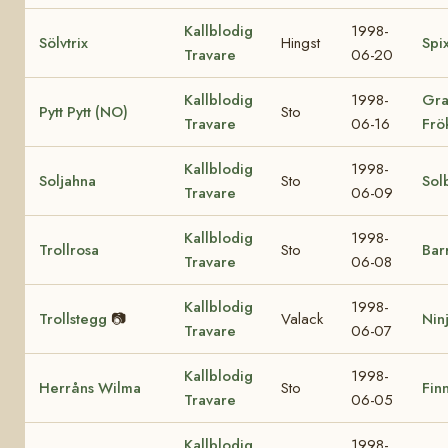
Kallblodig
1998-
Sölvtrix
Hingst
Spi
Travare
06-20
Kallblodig
1998-
Gra
Pytt Pytt (NO)
Sto
Travare
06-16
Frö
Kallblodig
1998-
Soljahna
Sto
Sol
Travare
06-09
Kallblodig
1998-
Trollrosa
Sto
Bar
Travare
06-08
Kallblodig
1998-
Trollstegg
📷
Valack
Nin
Travare
06-07
Kallblodig
1998-
Herråns Wilma
Sto
Finn
Travare
06-05
Kallblodig
1998-