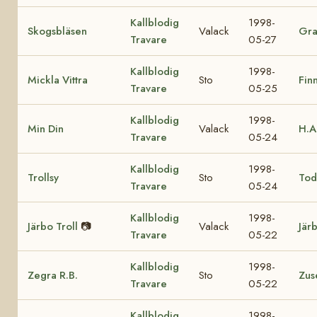
Kallblodig
1998-
Skogsbläsen
Valack
Gra
Travare
05-27
Kallblodig
1998-
Mickla Vittra
Sto
Fin
Travare
05-25
Kallblodig
1998-
Min Din
Valack
H.A
Travare
05-24
Kallblodig
1998-
Trollsy
Sto
Tod
Travare
05-24
Kallblodig
1998-
Järbo Troll
📷
Valack
Jär
Travare
05-22
Kallblodig
1998-
Zegra R.B.
Sto
Zus
Travare
05-22
Kallblodig
1998-