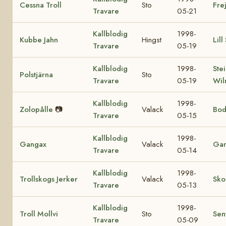
Cessna Troll
Sto
Fre
Travare
05-21
Kallblodig
1998-
Kubbe Jahn
Hingst
Lill
Travare
05-19
Kallblodig
1998-
Ste
Polstjärna
Sto
Travare
05-19
Wil
Kallblodig
1998-
Zolopålle
📷
Valack
Bod
Travare
05-15
Kallblodig
1998-
Gangax
Valack
Gan
Travare
05-14
Kallblodig
1998-
Trollskogs Jerker
Valack
Sko
Travare
05-13
Kallblodig
1998-
Troll Mollvi
Sto
Sen
Travare
05-09