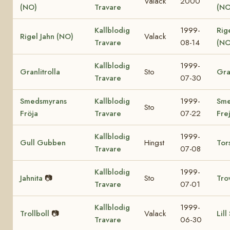
Valack
2000
(NO)
Travare
(NO
Kallblodig
1999-
Rig
Rigel Jahn (NO)
Valack
Travare
08-14
(NO
Kallblodig
1999-
Granlitrolla
Sto
Gra
Travare
07-30
Smedsmyrans
Kallblodig
1999-
Sme
Sto
Fröja
Travare
07-22
Fre
Kallblodig
1999-
Gull Gubben
Hingst
Tor
Travare
07-08
Kallblodig
1999-
Jahnita
📷
Sto
Tro
Travare
07-01
Kallblodig
1999-
Trollboll
📷
Valack
Lill
Travare
06-30