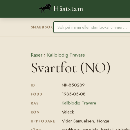
Häststam
SNABBSÖK
Raser
›
Kallblodig Travare
Svartfot (NO)
NK-850289
ID
1985-05-08
FÖDD
Kallblodig Travare
RAS
Valack
KÖN
Vidar Samuelsen, Norge
UPPFÖDARE
mörkbrun, gmg bls, köttf ul, vit hal