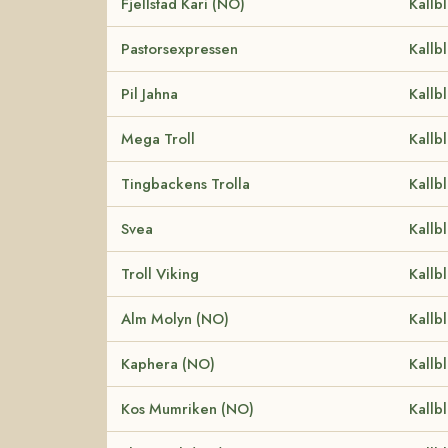
Fjellstad Kari (NO)
Kallb
Pastorsexpressen
Kallb
Pil Jahna
Kallb
Mega Troll
Kallb
Tingbackens Trolla
Kallb
Svea
Kallb
Troll Viking
Kallb
Alm Molyn (NO)
Kallb
Kaphera (NO)
Kallb
Kos Mumriken (NO)
Kallb