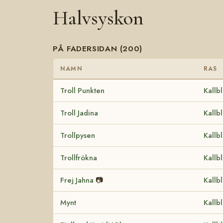
Halvsyskon
PÅ FADERSIDAN (200)
NAMN
RAS
Troll Punkten
Kallb
Troll Jadina
Kallb
Trollpysen
Kallb
Trollfrökna
Kallb
Frej Jahna
📷
Kallb
Mynt
Kallb