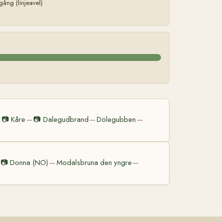
ång (linjeavel)
📷
Kåre
📷
Dalegudbrand
Dölegubben
—
—
—
—
📷
Donna (NO)
Modalsbruna den yngre
—
—