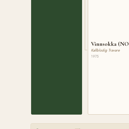
Vinnsokka (NO
Kallblodig Travare
1975