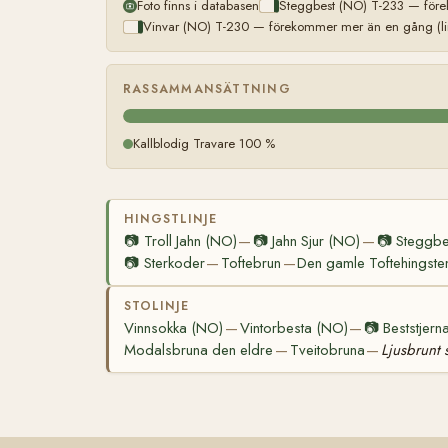
Foto finns i databasen
Steggbest (NO) T-233 — före
Vinvar (NO) T-230 — förekommer mer än en gång (li
RASSAMMANSÄTTNING
Kallblodig Travare 100 %
HINGSTLINJE
📷
Troll Jahn (NO)
📷
Jahn Sjur (NO)
📷
Steggbe
—
—
📷
Sterkoder
Toftebrun
Den gamle Toftehingste
—
—
STOLINJE
Vinnsokka (NO)
Vintorbesta (NO)
📷
Beststjern
—
—
Modalsbruna den eldre
Tveitobruna
Ljusbrunt 
—
—