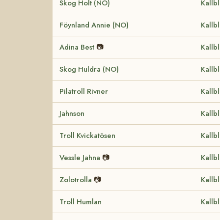
Skog Holt (NO)
Kallb
Föynland Annie (NO)
Kallb
Adina Best
📷
Kallb
Skog Huldra (NO)
Kallb
Pilatroll Rivner
Kallb
Jahnson
Kallb
Troll Kvickatösen
Kallb
Vessle Jahna
📷
Kallb
Zolotrolla
📷
Kallb
Troll Humlan
Kallb