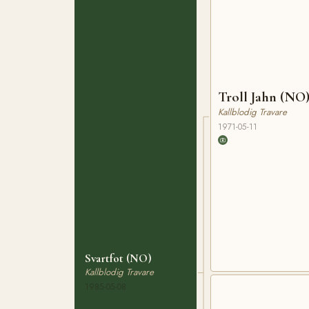
Troll Jahn (NO
Kallblodig Travare
1971-05-11
Svartfot (NO)
Kallblodig Travare
1985-05-08