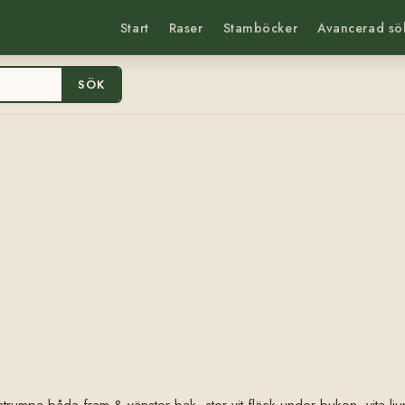
Start
Raser
Stamböcker
Avancerad sö
SÖK
vstrumpa båda fram & vänster bak, stor vit fläck under buken, vita lju