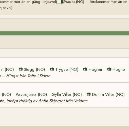
kommer mer än en gång (linjeavel)
Grasiös (NO) — förekommer mer än en g
njeavel)
st (NO)
📷
Stegg (NO)
📷
Trygve (NO)
📷
Högnar
📷
Högne
—
—
—
—
n
Hingst från Tofte i Dovre
—
a (NO)
Pavestjerna (NO)
Gylla Vilter (NO)
📷
Donna Vilter (NO)
—
—
—
—
sto, inköpt dräktig av Anfin Skjerpet från Valdres