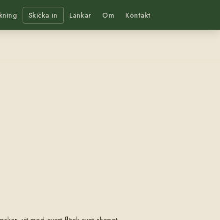
kning
Skicka in
Länkar
Om
Kontakt
mskar, vit med svart fläck runt skapet