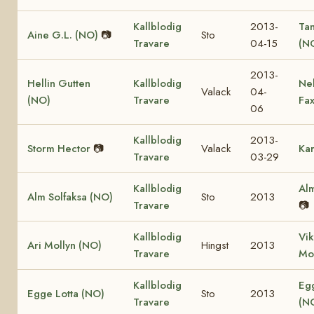
Kallblodig
2013-
Ta
Aine G.L. (NO)
📷
Sto
Travare
04-15
(N
2013-
Hellin Gutten
Kallblodig
Ne
Valack
04-
(NO)
Travare
Fa
06
Kallblodig
2013-
Storm Hector
📷
Valack
Kar
Travare
03-29
Kallblodig
Alm
Alm Solfaksa (NO)
Sto
2013
Travare
📷
Kallblodig
Vik
Ari Mollyn (NO)
Hingst
2013
Travare
Mo
Kallblodig
Eg
Egge Lotta (NO)
Sto
2013
Travare
(N