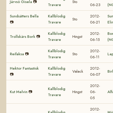
Järvsö Gisela
📷
Sto
Travare
06-23
(N
Sundsätters Bella
Kallblodig
2012-
Sun
Sto
📷
Travare
06-21
Eli
Kallblodig
2012-
Bor
Trollskärs Bork
📷
Hingst
Travare
06-15
(N
Kallblodig
2012-
Reifaksa
📷
Sto
La
Travare
06-11
Hektor Fantastisk
Kallblodig
2012-
Valack
Bir
📷
Travare
06-07
2012-
Kallblodig
Kut Melvin
📷
Hingst
06-
Alf
Travare
05
2012-
Kallblodig
Mjö