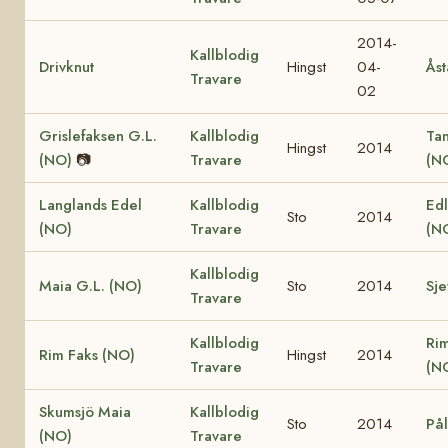
2014-
Kallblodig
Drivknut
Hingst
04-
Åst
Travare
02
Grislefaksen G.L.
Kallblodig
Ta
Hingst
2014
(NO)
📷
Travare
(N
Langlands Edel
Kallblodig
Edl
Sto
2014
(NO)
Travare
(N
Kallblodig
Maia G.L. (NO)
Sto
2014
Sje
Travare
Kallblodig
Ri
Rim Faks (NO)
Hingst
2014
Travare
(N
Skumsjö Maia
Kallblodig
Sto
2014
Pål
(NO)
Travare