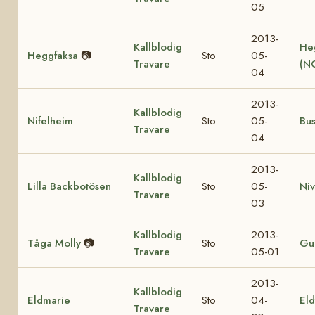
05
2013-
Kallblodig
He
Heggfaksa
📷
Sto
05-
Travare
(N
04
2013-
Kallblodig
Nifelheim
Sto
05-
Bu
Travare
04
2013-
Kallblodig
Lilla Backbotösen
Sto
05-
Ni
Travare
03
Kallblodig
2013-
Tåga Molly
📷
Sto
Gul
Travare
05-01
2013-
Kallblodig
Eldmarie
Sto
04-
Eld
Travare