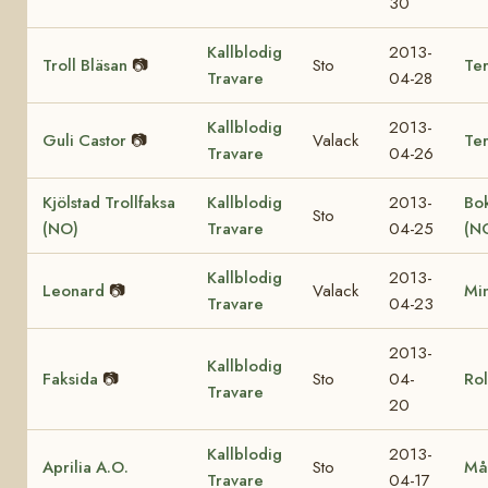
30
Kallblodig
2013-
Troll Bläsan
📷
Sto
Ter
Travare
04-28
Kallblodig
2013-
Guli Castor
📷
Valack
Te
Travare
04-26
Kjölstad Trollfaksa
Kallblodig
2013-
Bok
Sto
(NO)
Travare
04-25
(N
Kallblodig
2013-
Leonard
📷
Valack
Mi
Travare
04-23
2013-
Kallblodig
Faksida
📷
Sto
04-
Rol
Travare
20
Kallblodig
2013-
Aprilia A.O.
Sto
Må
Travare
04-17