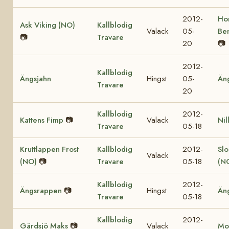
2012-
Ho
Ask Viking (NO)
Kallblodig
Valack
05-
Be
📷
Travare
20
📷
2012-
Kallblodig
Ängsjahn
Hingst
05-
Än
Travare
20
Kallblodig
2012-
Kattens Fimp
📷
Valack
Nil
Travare
05-18
Kruttlappen Frost
Kallblodig
2012-
Sl
Valack
(NO)
📷
Travare
05-18
(N
Kallblodig
2012-
Ängsrappen
📷
Hingst
Än
Travare
05-18
Kallblodig
2012-
Gärdsjö Maks
📷
Valack
Mol