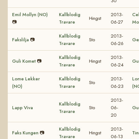
30
Emil Mollyn (NO)
Kallblodig
2013-
Ce
Hingst
📷
Travare
06-27
Mo
Kallblodig
2013-
Fakslilja
📷
Sto
Ge
Travare
06-26
Kallblodig
2013-
Guli Komet
📷
Hingst
Gul
Travare
06-24
Lome Lekker
Kallblodig
2013-
Lo
Sto
(NO)
Travare
06-23
(N
2013-
Kallblodig
Lapp Viva
Sto
06-
Gul
Travare
20
Kallblodig
2013-
Faks Kungen
📷
Hingst
Tin
Travare
06-13