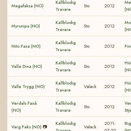
Kallblodig
Me
Megafaksa (NO)
Sto
2012
Travare
(N
Kallblodig
Mo
Myrsnipa (NO)
Sto
2012
Travare
(N
Kallblodig
Nito Faxa (NO)
Sto
2012
Fin
Travare
Kallblodig
Höi
Valle Dina (NO)
Sto
2012
Travare
(N
Kallblodig
Höi
Valle Trygg (NO)
Valack
2012
Travare
(N
Verdals Faxå
Kallblodig
Ver
Sto
2012
(NO)
Travare
Stj
Kallblodig
2011-
Rig
Varg Faks (NO)
📷
Valack
Travare
07-22
(N