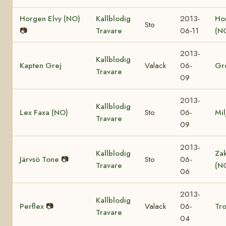
Horgen Elvy (NO)
Kallblodig
2013-
Ho
Sto
📷
Travare
06-11
(N
2013-
Kallblodig
Kapten Grej
Valack
06-
Gr
Travare
09
2013-
Kallblodig
Lex Faxa (NO)
Sto
06-
Mil
Travare
09
2013-
Kallblodig
Za
Järvsö Tone
📷
Sto
06-
Travare
(N
06
2013-
Kallblodig
Perflex
📷
Valack
06-
Tro
Travare
04