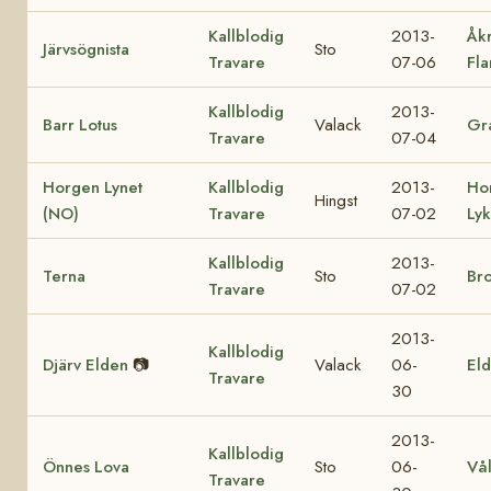
Kallblodig
2013-
Åk
Järvsögnista
Sto
Travare
07-06
Fl
Kallblodig
2013-
Barr Lotus
Valack
Gra
Travare
07-04
Horgen Lynet
Kallblodig
2013-
Ho
Hingst
(NO)
Travare
07-02
Ly
Kallblodig
2013-
Terna
Sto
Br
Travare
07-02
2013-
Kallblodig
Djärv Elden
📷
Valack
06-
Eld
Travare
30
2013-
Kallblodig
Önnes Lova
Sto
06-
Vå
Travare