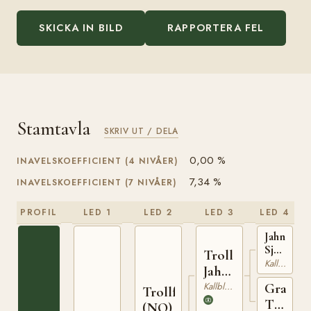
SKICKA IN BILD
RAPPORTERA FEL
Stamtavla
SKRIV UT / DELA
0,00 %
INAVELSKOEFFICIENT (4 NIVÅER)
7,34 %
INAVELSKOEFFICIENT (7 NIVÅER)
PROFIL
LED 1
LED 2
LED 3
LED 4
Jahn
Sjur
Troll
(NO)
Kallblodig Travare
Jahn
T-
(NO)
Kallblodig Travare
Grans
254
Trollfaks
Turi
(NO)