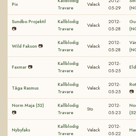
Kallblodig
2012-
Sin
Pix
Valack
Travare
05-29
(N
Sundbo Projektil
Kallblodig
2012-
Gul
Valack
📷
Travare
05-28
(N
Kallblodig
2012-
Vär
Wild Fakson
📷
Valack
Travare
05-28
(N
Kallblodig
2012-
Faxmar
📷
Valack
El
Travare
05-25
Kallblodig
2012-
Ro
Tåga Rasmus
Valack
Travare
05-25
📷
Norm Maja (52)
Kallblodig
2012-
No
Sto
📷
Travare
05-23
(52
Kallblodig
2012-
Nybyfaks
Valack
Ha
Travare
05-22