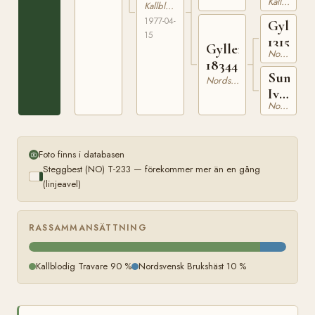
Kallblodig Travare
38
Kallblodig Travare
1977-04-
Gyllens
15
1315
Gyllenivy
Nordsvensk Brukshäst
18344
Sund
Nordsvensk Brukshäst
Ivy
Nordsvensk Brukshäst
16571
Foto finns i databasen
Steggbest (NO) T-233 — förekommer mer än en gång
(linjeavel)
RASSAMMANSÄTTNING
Kallblodig Travare 90 %
Nordsvensk Brukshäst 10 %