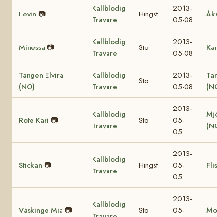
Kallblodig
2013-
Levin
📷
Hingst
Åk
Travare
05-08
Kallblodig
2013-
Minessa
📷
Sto
Ka
Travare
05-08
Tangen Elvira
Kallblodig
2013-
Ta
Sto
(NO)
Travare
05-08
(N
2013-
Kallblodig
Mjö
Rote Kari
📷
Sto
05-
Travare
(N
05
2013-
Kallblodig
Stickan
📷
Hingst
05-
Fli
Travare
05
2013-
Kallblodig
Väskinge Mia
📷
Sto
05-
Mo
Travare