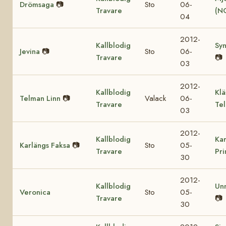
Drömsaga
📷
Sto
06-
Travare
(N
04
2012-
Kallblodig
Sy
Jevina
📷
Sto
06-
Travare
📷
03
2012-
Kallblodig
Klä
Telman Linn
📷
Valack
06-
Travare
Te
03
2012-
Kallblodig
Kar
Karlängs Faksa
📷
Sto
05-
Travare
Pr
30
2012-
Kallblodig
Un
Veronica
Sto
05-
Travare
📷
30