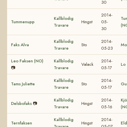
30
2014-
Kallblodig
Tu
Tummenupp
Hingst
05-
Travare
(N
30
Kallblodig
2014-
Faks Alva
Sto
Mo
Travare
05-23
Leo Faksen (NO)
Kallblodig
2014-
Valack
Lo 
📷
Travare
05-17
Kallblodig
2014-
Tams Juliette
Sto
Gul
Travare
05-17
Kallblodig
2014-
Kjö
Delsbofaks
📷
Hingst
Travare
05-16
(N
Kallblodig
2014-
Ternfaksen
Hingst
El
Travare
05-07