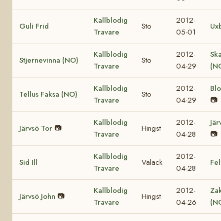
Kallblodig
2012-
Guli Frid
Sto
Ux
Travare
05-01
Kallblodig
2012-
Sk
Stjernevinna (NO)
Sto
Travare
04-29
(N
Kallblodig
2012-
Bl
Tellus Faksa (NO)
Sto
Travare
04-29
📷
Kallblodig
2012-
Jär
Järvsö Tor
📷
Hingst
Travare
04-28
📷
Kallblodig
2012-
Sid Ill
Valack
Fel
Travare
04-28
Kallblodig
2012-
Za
Järvsö John
📷
Hingst
Travare
04-26
(N