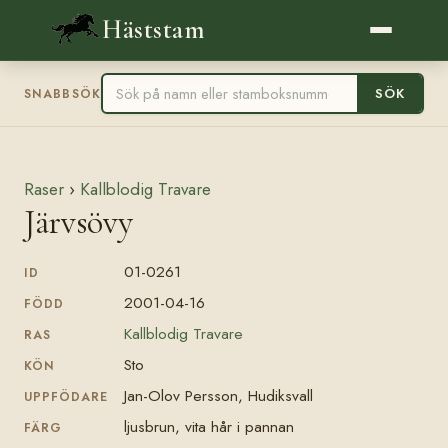
Häststam
SÖK
SNABBSÖK
Raser
›
Kallblodig Travare
Järvsövy
01-0261
ID
2001-04-16
FÖDD
Kallblodig Travare
RAS
Sto
KÖN
Jan-Olov Persson, Hudiksvall
UPPFÖDARE
ljusbrun, vita hår i pannan
FÄRG