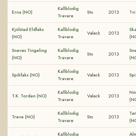
Kallblodig
Erna (NO)
Sto
2013
Tvi
Travare
Kjölstad Eldfaks
Kallblodig
Ska
Valack
2013
(NO)
Travare
(N
Sneves Tingeling
Kallblodig
Sn
Sto
2013
(NO)
Travare
(N
Kallblodig
Spikfaks (NO)
Valack
2013
Spi
Travare
Kallblodig
Nö
T.K. Torden (NO)
Valack
2013
Travare
(N
Kallblodig
Ta
Treve (NO)
Sto
2013
Travare
(N
Kallblodig
Al