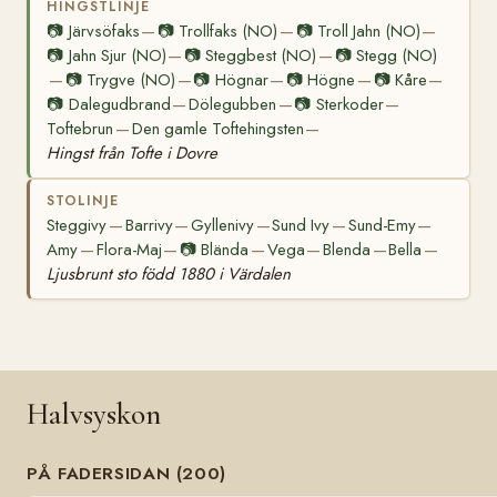
HINGSTLINJE
📷
Järvsöfaks
📷
Trollfaks (NO)
📷
Troll Jahn (NO)
—
—
—
📷
Jahn Sjur (NO)
📷
Steggbest (NO)
📷
Stegg (NO)
—
—
📷
Trygve (NO)
📷
Högnar
📷
Högne
📷
Kåre
—
—
—
—
—
📷
Dalegudbrand
Dölegubben
📷
Sterkoder
—
—
—
Toftebrun
Den gamle Toftehingsten
—
—
Hingst från Tofte i Dovre
STOLINJE
Steggivy
Barrivy
Gyllenivy
Sund Ivy
Sund-Emy
—
—
—
—
—
Amy
Flora-Maj
📷
Blända
Vega
Blenda
Bella
—
—
—
—
—
—
Ljusbrunt sto född 1880 i Värdalen
Halvsyskon
PÅ FADERSIDAN (200)