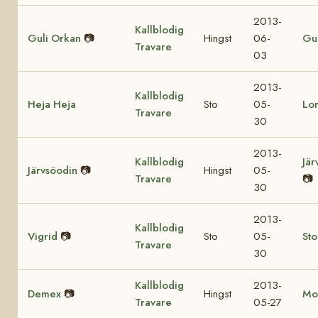
2013-
Kallblodig
Guli Orkan
📷
Hingst
06-
Gul
Travare
03
2013-
Kallblodig
Heja Heja
Sto
05-
Lo
Travare
30
2013-
Kallblodig
Jär
Järvsöodin
📷
Hingst
05-
Travare
📷
30
2013-
Kallblodig
Vigrid
📷
Sto
05-
St
Travare
30
Kallblodig
2013-
Demex
📷
Hingst
Mo
Travare
05-27