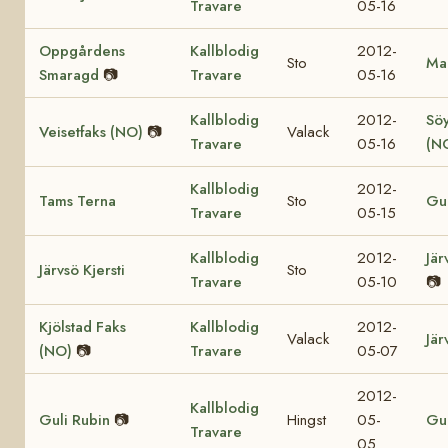
Travare
05-16
Oppgårdens
Kallblodig
2012-
Sto
Mar
Smaragd
📷
Travare
05-16
Kallblodig
2012-
Söy
Veisetfaks (NO)
📷
Valack
Travare
05-16
(N
Kallblodig
2012-
Tams Terna
Sto
Gul
Travare
05-15
Kallblodig
2012-
Jär
Järvsö Kjersti
Sto
Travare
05-10
📷
Kjölstad Faks
Kallblodig
2012-
Valack
Jär
(NO)
📷
Travare
05-07
2012-
Kallblodig
Guli Rubin
📷
Hingst
05-
Gul
Travare
05