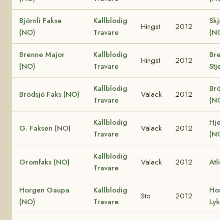
Björnli Fakse
Kallblodig
Skj
Hingst
2012
(NO)
Travare
(N
Brenne Major
Kallblodig
Br
Hingst
2012
(NO)
Travare
Stj
Kallblodig
Brö
Brödsjö Faks (NO)
Valack
2012
Travare
(N
Kallblodig
Hje
G. Faksen (NO)
Valack
2012
Travare
(N
Kallblodig
Gromfaks (NO)
Valack
2012
Atl
Travare
Horgen Gaupa
Kallblodig
Ho
Sto
2012
(NO)
Travare
Ly