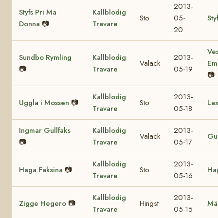
2013-
Styfs Pri Ma
Kallblodig
Sto
05-
Sty
Donna
📷
Travare
20
Ves
Sundbo Rymling
Kallblodig
2013-
Valack
Em
📷
Travare
05-19
📷
Kallblodig
2013-
Uggla i Mossen
📷
Sto
Lax
Travare
05-18
Ingmar Gullfaks
Kallblodig
2013-
Valack
Gul
📷
Travare
05-17
Kallblodig
2013-
Haga Faksina
📷
Sto
Hag
Travare
05-16
Kallblodig
2013-
Zigge Hegero
📷
Hingst
Mä
Travare
05-15