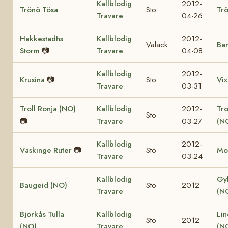
Kallblodig
2012-
Trönö Tösa
Sto
Trö
Travare
04-26
Hakkestadhs
Kallblodig
2012-
Valack
Bar
Storm
📷
Travare
04-08
Kallblodig
2012-
Krusina
📷
Sto
Vix
Travare
03-31
Troll Ronja (NO)
Kallblodig
2012-
Tr
Sto
📷
Travare
03-27
(N
Kallblodig
2012-
Väskinge Ruter
📷
Sto
Mo
Travare
03-24
Kallblodig
Gy
Baugeid (NO)
Sto
2012
Travare
(N
Björkås Tulla
Kallblodig
Lin
Sto
2012
(NO)
Travare
(N