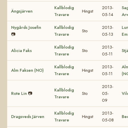
Kallblodig
2013-
Sa
Ängsjärven
Hingst
Travare
05-14
Ar
Nygårds Josefin
Kallblodig
2013-
Lu
Sto
📷
Travare
05-13
Em
Kallblodig
2013-
Alicia Faks
Sto
Stj
Travare
05-11
Kallblodig
2013-
Al
Alm Faksen (NO)
Hingst
Travare
05-11
(N
2013-
Kallblodig
Rote Lin
📷
Sto
05-
Vil
Travare
09
Kallblodig
2013-
Dragsveds Järven
Hingst
Be
Travare
05-08