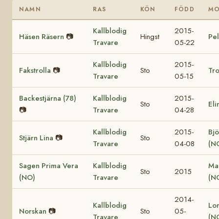
NAMN
RAS
KÖN
FÖDD
M
Kallblodig
2015-
Häsen Räsern
📷
Hingst
Pel
Travare
05-22
Kallblodig
2015-
Fakstrolla
📷
Sto
Tro
Travare
05-15
Backestjärna (78)
Kallblodig
2015-
Sto
Eli
📷
Travare
04-28
Kallblodig
2015-
Bjö
Stjärn Lina
📷
Sto
Travare
04-08
(N
Sagen Prima Vera
Kallblodig
Ma
Sto
2015
(NO)
Travare
(N
2014-
Kallblodig
Lo
Norskan
📷
Sto
05-
Travare
(N