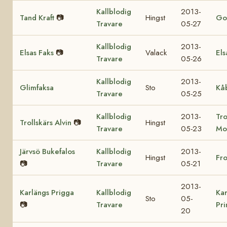
Kallblodig
2013-
Tand Kraft
📷
Hingst
Got
Travare
05-27
Kallblodig
2013-
Elsas Faks
📷
Valack
Els
Travare
05-26
Kallblodig
2013-
Glimfaksa
Sto
Kå
Travare
05-25
Kallblodig
2013-
Tro
Trollskärs Alvin
📷
Hingst
Travare
05-23
Mo
Järvsö Bukefalos
Kallblodig
2013-
Hingst
Fr
📷
Travare
05-21
2013-
Karlängs Prigga
Kallblodig
Kar
Sto
05-
📷
Travare
Pr
20