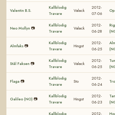
Kallblodig
2012-
Valentin B.S.
Valack
Op
Travare
07-06
Kallblodig
2012-
Rig
Neo Mollyn
📷
Valack
Travare
06-28
(N
Kallblodig
2012-
Al
Almfaks
📷
Hingst
Travare
06-25
(N
Kallblodig
2012-
Tu
Stål Faksen
📷
Valack
Travare
06-25
(N
Kallblodig
2012-
Flaga
📷
Sto
Tro
Travare
06-24
Kallblodig
2012-
Ta
Galileo (NO)
📷
Hingst
Travare
06-23
(N
Kallblodig
2012-
Ho