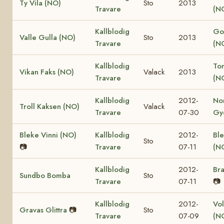
Ty Vila (NO)
Sto
2013
Travare
(N
Kallblodig
Go
Valle Gulla (NO)
Sto
2013
Travare
(N
Kallblodig
Ton
Vikan Faks (NO)
Valack
2013
Travare
(N
Kallblodig
2012-
No
Troll Kaksen (NO)
Valack
Travare
07-30
Gy
Bleke Vinni (NO)
Kallblodig
2012-
Ble
Sto
📷
Travare
07-11
(N
Kallblodig
2012-
Bra
Sundbo Bomba
Sto
Travare
07-11
📷
Kallblodig
2012-
Vol
Gravas Glittra
📷
Sto
Travare
07-09
(N