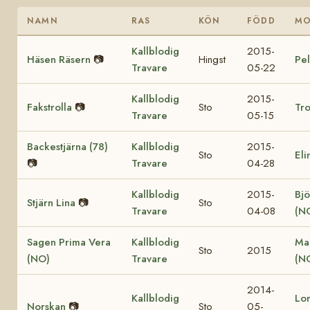
NAMN
RAS
KÖN
FÖDD
M
Kallblodig
2015-
Häsen Räsern
📷
Hingst
Pel
Travare
05-22
Kallblodig
2015-
Fakstrolla
📷
Sto
Tro
Travare
05-15
Backestjärna (78)
Kallblodig
2015-
Sto
Eli
📷
Travare
04-28
Kallblodig
2015-
Bjö
Stjärn Lina
📷
Sto
Travare
04-08
(N
Sagen Prima Vera
Kallblodig
Ma
Sto
2015
(NO)
Travare
(N
2014-
Kallblodig
Lo
Norskan
📷
Sto
05-