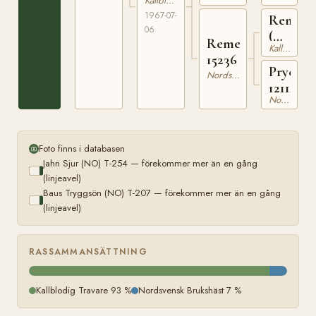
Kallblodig Travare
21492
1967-07-
Remin
06
(NO)
Remella
Kallblodig Travare
T-
15236
170
Pryella
Nordsvensk Brukshäst
12114
Nordsvensk Brukshäst
Foto finns i databasen
Jahn Sjur (NO) T-254 — förekommer mer än en gång
(linjeavel)
Baus Tryggsön (NO) T-207 — förekommer mer än en gång
(linjeavel)
RASSAMMANSÄTTNING
Kallblodig Travare 93 %
Nordsvensk Brukshäst 7 %