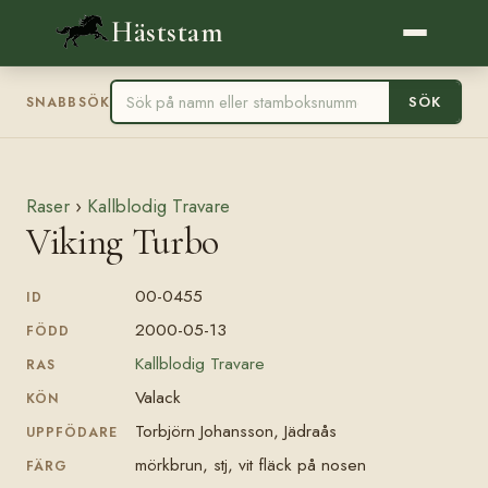
Häststam
SÖK
SNABBSÖK
Raser
›
Kallblodig Travare
Viking Turbo
00-0455
ID
2000-05-13
FÖDD
Kallblodig Travare
RAS
Valack
KÖN
Torbjörn Johansson, Jädraås
UPPFÖDARE
mörkbrun, stj, vit fläck på nosen
FÄRG