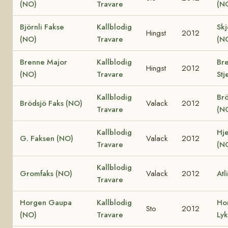
(NO)
Travare
(N
Björnli Fakse
Kallblodig
Skj
Hingst
2012
(NO)
Travare
(N
Brenne Major
Kallblodig
Br
Hingst
2012
(NO)
Travare
Stj
Kallblodig
Brö
Brödsjö Faks (NO)
Valack
2012
Travare
(N
Kallblodig
Hje
G. Faksen (NO)
Valack
2012
Travare
(N
Kallblodig
Gromfaks (NO)
Valack
2012
Atl
Travare
Horgen Gaupa
Kallblodig
Ho
Sto
2012
(NO)
Travare
Ly