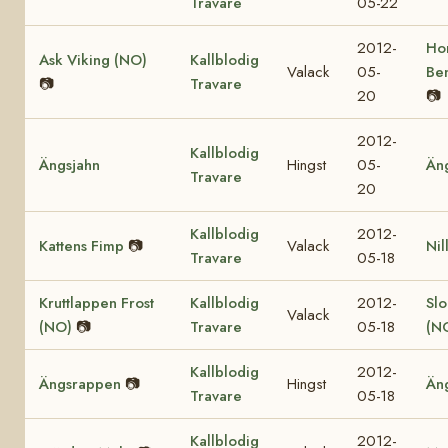
Travare
05-22
2012-
Ho
Ask Viking (NO)
Kallblodig
Valack
05-
Be
📷
Travare
20
📷
2012-
Kallblodig
Ängsjahn
Hingst
05-
Än
Travare
20
Kallblodig
2012-
Kattens Fimp
📷
Valack
Nil
Travare
05-18
Kruttlappen Frost
Kallblodig
2012-
Sl
Valack
(NO)
📷
Travare
05-18
(N
Kallblodig
2012-
Ängsrappen
📷
Hingst
Än
Travare
05-18
Kallblodig
2012-