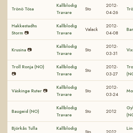
Kallblodig
2012-
Trönö Tösa
Sto
Trö
Travare
04-26
Hakkestadhs
Kallblodig
2012-
Valack
Bar
Storm
📷
Travare
04-08
Kallblodig
2012-
Krusina
📷
Sto
Vix
Travare
03-31
Troll Ronja (NO)
Kallblodig
2012-
Tr
Sto
📷
Travare
03-27
(N
Kallblodig
2012-
Väskinge Ruter
📷
Sto
Mo
Travare
03-24
Kallblodig
Gy
Baugeid (NO)
Sto
2012
Travare
(N
Björkås Tulla
Kallblodig
Lin
Sto
2012