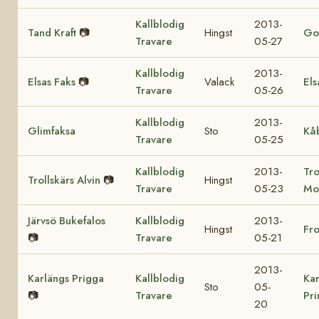
Kallblodig
2013-
Tand Kraft
📷
Hingst
Got
Travare
05-27
Kallblodig
2013-
Elsas Faks
📷
Valack
Els
Travare
05-26
Kallblodig
2013-
Glimfaksa
Sto
Kå
Travare
05-25
Kallblodig
2013-
Tro
Trollskärs Alvin
📷
Hingst
Travare
05-23
Mo
Järvsö Bukefalos
Kallblodig
2013-
Hingst
Fr
📷
Travare
05-21
2013-
Karlängs Prigga
Kallblodig
Kar
Sto
05-
📷
Travare
Pr
20