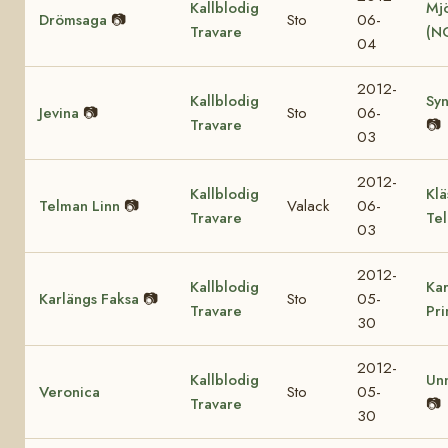
Kallblodig
Mjö
Drömsaga
📷
Sto
06-
Travare
(N
04
2012-
Kallblodig
Sy
Jevina
📷
Sto
06-
Travare
📷
03
2012-
Kallblodig
Klä
Telman Linn
📷
Valack
06-
Travare
Te
03
2012-
Kallblodig
Kar
Karlängs Faksa
📷
Sto
05-
Travare
Pr
30
2012-
Kallblodig
Un
Veronica
Sto
05-
Travare
📷
30