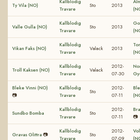
Kallblodig
Al
Ty Vila (NO)
Sto
2013
Travare
(N
Kallblodig
Go
Valle Gulla (NO)
Sto
2013
Travare
(N
Kallblodig
Ton
Vikan Faks (NO)
Valack
2013
Travare
(N
Kallblodig
2012-
No
Troll Kaksen (NO)
Valack
Travare
07-30
Gy
Bleke Vinni (NO)
Kallblodig
2012-
Ble
Sto
📷
Travare
07-11
(N
Kallblodig
2012-
Bra
Sundbo Bomba
Sto
Travare
07-11
📷
Kallblodig
2012-
Vol
Gravas Glittra
📷
Sto
Travare
07-09
(N