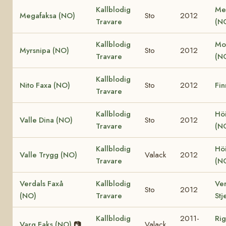
Kallblodig
Me
Megafaksa (NO)
Sto
2012
Travare
(N
Kallblodig
Mo
Myrsnipa (NO)
Sto
2012
Travare
(N
Kallblodig
Nito Faxa (NO)
Sto
2012
Fin
Travare
Kallblodig
Höi
Valle Dina (NO)
Sto
2012
Travare
(N
Kallblodig
Höi
Valle Trygg (NO)
Valack
2012
Travare
(N
Verdals Faxå
Kallblodig
Ver
Sto
2012
(NO)
Travare
Stj
Kallblodig
2011-
Rig
Varg Faks (NO)
📷
Valack