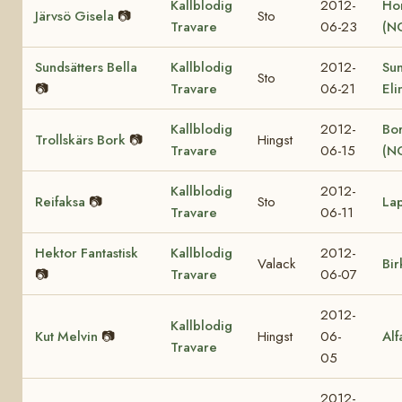
Kallblodig
2012-
Ho
Järvsö Gisela
📷
Sto
Travare
06-23
(N
Sundsätters Bella
Kallblodig
2012-
Sun
Sto
📷
Travare
06-21
Eli
Kallblodig
2012-
Bor
Trollskärs Bork
📷
Hingst
Travare
06-15
(N
Kallblodig
2012-
Reifaksa
📷
Sto
La
Travare
06-11
Hektor Fantastisk
Kallblodig
2012-
Valack
Bir
📷
Travare
06-07
2012-
Kallblodig
Kut Melvin
📷
Hingst
06-
Alf
Travare
05
2012-