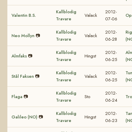
Kallblodig
2012-
Valentin B.S.
Valack
Op
Travare
07-06
Kallblodig
2012-
Rig
Neo Mollyn
📷
Valack
Travare
06-28
(N
Kallblodig
2012-
Al
Almfaks
📷
Hingst
Travare
06-25
(N
Kallblodig
2012-
Tu
Stål Faksen
📷
Valack
Travare
06-25
(N
Kallblodig
2012-
Flaga
📷
Sto
Tro
Travare
06-24
Kallblodig
2012-
Ta
Galileo (NO)
📷
Hingst
Travare
06-23
(N