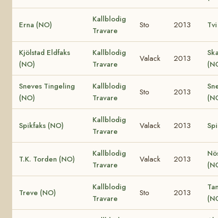
Kallblodig
Erna (NO)
Sto
2013
Tvi
Travare
Kjölstad Eldfaks
Kallblodig
Ska
Valack
2013
(NO)
Travare
(N
Sneves Tingeling
Kallblodig
Sn
Sto
2013
(NO)
Travare
(N
Kallblodig
Spikfaks (NO)
Valack
2013
Spi
Travare
Kallblodig
Nö
T.K. Torden (NO)
Valack
2013
Travare
(N
Kallblodig
Ta
Treve (NO)
Sto
2013
Travare
(N