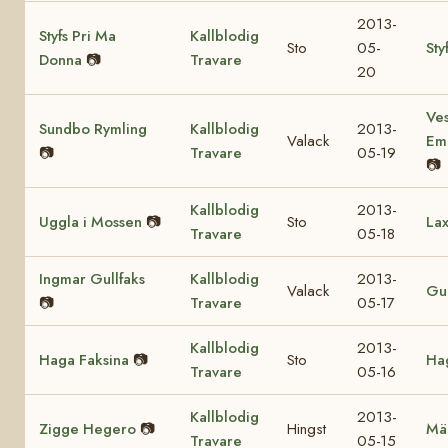
2013-
Styfs Pri Ma
Kallblodig
Sto
05-
Sty
Donna
📷
Travare
20
Ves
Sundbo Rymling
Kallblodig
2013-
Valack
Em
📷
Travare
05-19
📷
Kallblodig
2013-
Uggla i Mossen
📷
Sto
Lax
Travare
05-18
Ingmar Gullfaks
Kallblodig
2013-
Valack
Gul
📷
Travare
05-17
Kallblodig
2013-
Haga Faksina
📷
Sto
Hag
Travare
05-16
Kallblodig
2013-
Zigge Hegero
📷
Hingst
Mä
Travare
05-15