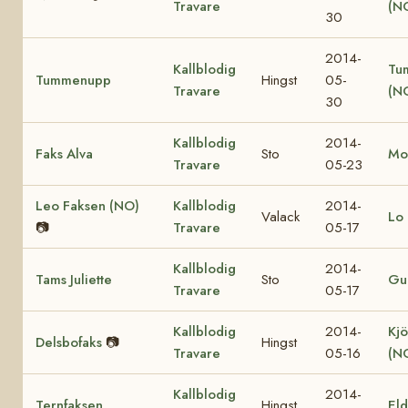
Travare
(N
30
2014-
Kallblodig
Tu
Tummenupp
Hingst
05-
Travare
(N
30
Kallblodig
2014-
Faks Alva
Sto
Mo
Travare
05-23
Leo Faksen (NO)
Kallblodig
2014-
Valack
Lo 
📷
Travare
05-17
Kallblodig
2014-
Tams Juliette
Sto
Gul
Travare
05-17
Kallblodig
2014-
Kjö
Delsbofaks
📷
Hingst
Travare
05-16
(N
Kallblodig
2014-
Ternfaksen
Hingst
El