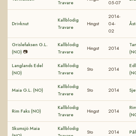
Travare
05-07
2014-
Kallblodig
Drivknut
Hingst
04-
Åst
Travare
02
Grislefaksen G.L.
Kallblodig
Ta
Hingst
2014
(NO)
📷
Travare
(N
Langlands Edel
Kallblodig
Edl
Sto
2014
(NO)
Travare
(N
Kallblodig
Maia G.L. (NO)
Sto
2014
Sje
Travare
Kallblodig
Ri
Rim Faks (NO)
Hingst
2014
Travare
(N
Skumsjö Maia
Kallblodig
Sto
2014
Pål
(NO)
Travare