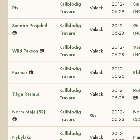
Kallblodig
2012-
Sin
Pix
Valack
Travare
05-29
(N
Sundbo Projektil
Kallblodig
2012-
Gul
Valack
📷
Travare
05-28
(N
Kallblodig
2012-
Vär
Wild Fakson
📷
Valack
Travare
05-28
(N
Kallblodig
2012-
Faxmar
📷
Valack
El
Travare
05-25
Kallblodig
2012-
Ro
Tåga Rasmus
Valack
Travare
05-25
📷
Norm Maja (52)
Kallblodig
2012-
No
Sto
📷
Travare
05-23
(52
Kallblodig
2012-
Nybyfaks
Valack
Ha