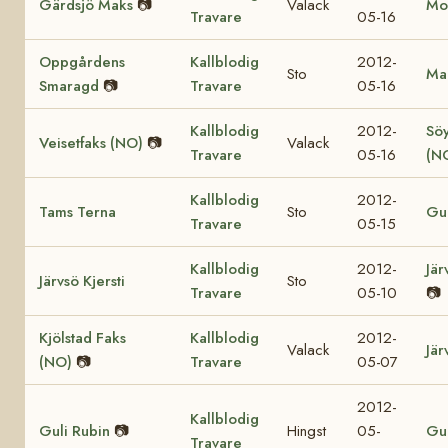
Gärdsjö Maks
📷
Valack
Mol
Travare
05-16
Oppgårdens
Kallblodig
2012-
Sto
Mar
Smaragd
📷
Travare
05-16
Kallblodig
2012-
Söy
Veisetfaks (NO)
📷
Valack
Travare
05-16
(N
Kallblodig
2012-
Tams Terna
Sto
Gul
Travare
05-15
Kallblodig
2012-
Jär
Järvsö Kjersti
Sto
Travare
05-10
📷
Kjölstad Faks
Kallblodig
2012-
Valack
Jär
(NO)
📷
Travare
05-07
2012-
Kallblodig
Guli Rubin
📷
Hingst
05-
Gul
Travare