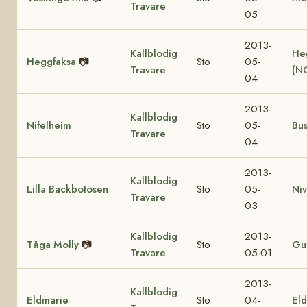
Travare
05
2013-
Kallblodig
He
Heggfaksa
📷
Sto
05-
Travare
(N
04
2013-
Kallblodig
Nifelheim
Sto
05-
Bu
Travare
04
2013-
Kallblodig
Lilla Backbotösen
Sto
05-
Ni
Travare
03
Kallblodig
2013-
Tåga Molly
📷
Sto
Gul
Travare
05-01
2013-
Kallblodig
Eldmarie
Sto
04-
Eld