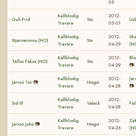
05
Kallblodig
2012-
Guli Frid
Sto
Ux
Travare
05-01
Kallblodig
2012-
Sk
Stjernevinna (NO)
Sto
Travare
04-29
(N
Kallblodig
2012-
Bl
Tellus Faksa (NO)
Sto
Travare
04-29
📷
Kallblodig
2012-
Jär
Järvsö Tor
📷
Hingst
Travare
04-28
📷
Kallblodig
2012-
Sid Ill
Valack
Fel
Travare
04-28
Kallblodig
2012-
Za
Järvsö John
📷
Hingst
Travare
04-26
(N