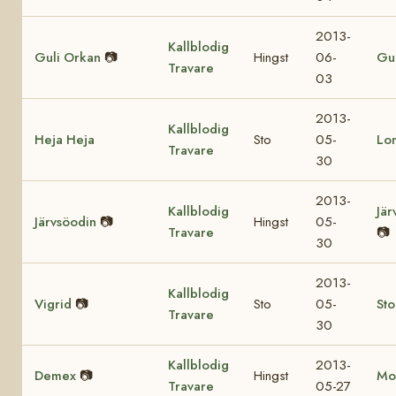
2013-
Kallblodig
Guli Orkan
📷
Hingst
06-
Gul
Travare
03
2013-
Kallblodig
Heja Heja
Sto
05-
Lo
Travare
30
2013-
Kallblodig
Jär
Järvsöodin
📷
Hingst
05-
Travare
📷
30
2013-
Kallblodig
Vigrid
📷
Sto
05-
St
Travare
30
Kallblodig
2013-
Demex
📷
Hingst
Mo
Travare
05-27