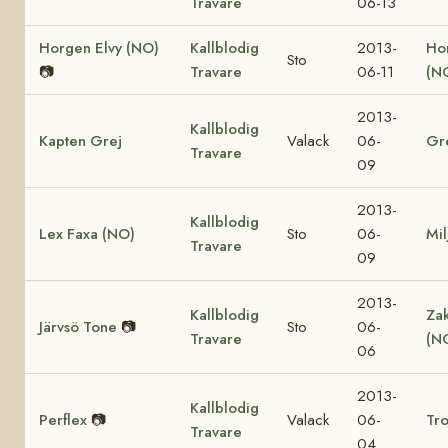
Travare
06-13
Horgen Elvy (NO)
Kallblodig
2013-
Ho
Sto
📷
Travare
06-11
(N
2013-
Kallblodig
Kapten Grej
Valack
06-
Gr
Travare
09
2013-
Kallblodig
Lex Faxa (NO)
Sto
06-
Mil
Travare
09
2013-
Kallblodig
Za
Järvsö Tone
📷
Sto
06-
Travare
(N
06
2013-
Kallblodig
Perflex
📷
Valack
06-
Tro
Travare
04