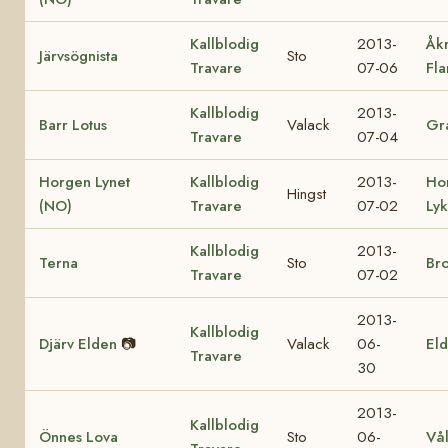
Kallblodig
2013-
Åk
Järvsögnista
Sto
Travare
07-06
Fl
Kallblodig
2013-
Barr Lotus
Valack
Gra
Travare
07-04
Horgen Lynet
Kallblodig
2013-
Ho
Hingst
(NO)
Travare
07-02
Ly
Kallblodig
2013-
Terna
Sto
Br
Travare
07-02
2013-
Kallblodig
Djärv Elden
📷
Valack
06-
Eld
Travare
30
2013-
Kallblodig
Önnes Lova
Sto
06-
Vå