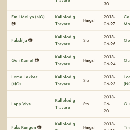
Travare
30
Emil Mollyn (NO)
Kallblodig
2013-
Ce
Hingst
📷
Travare
06-27
Mo
Kallblodig
2013-
Fakslilja
📷
Sto
Ge
Travare
06-26
Kallblodig
2013-
Guli Komet
📷
Hingst
Gul
Travare
06-24
Lome Lekker
Kallblodig
2013-
Lo
Sto
(NO)
Travare
06-23
(N
2013-
Kallblodig
Lapp Viva
Sto
06-
Gul
Travare
20
Kallblodig
2013-
Faks Kungen
📷
Hingst
Tin