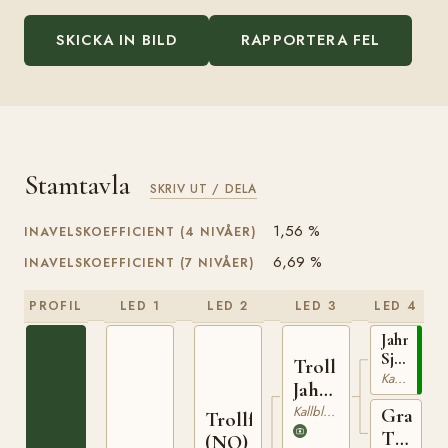
SKICKA IN BILD
RAPPORTERA FEL
Stamtavla
SKRIV UT / DELA
1,56 %
INAVELSKOEFFICIENT (4 NIVÅER)
6,69 %
INAVELSKOEFFICIENT (7 NIVÅER)
PROFIL
LED 1
LED 2
LED 3
LED 4
Jahn
Sjur
Troll
(NO)
Kallblodig Travare
Jahn
T-
(NO)
Kallblodig Travare
Grans
254
Trollfaks
Turi
(NO)