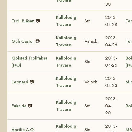
Travare
30
Kallblodig
2013-
Troll Bläsan
📷
Sto
Ter
Travare
04-28
Kallblodig
2013-
Guli Castor
📷
Valack
Te
Travare
04-26
Kjölstad Trollfaksa
Kallblodig
2013-
Bok
Sto
(NO)
Travare
04-25
(N
Kallblodig
2013-
Leonard
📷
Valack
Mi
Travare
04-23
2013-
Kallblodig
Faksida
📷
Sto
04-
Rol
Travare
20
Kallblodig
2013-
Aprilia A.O.
Sto
Må