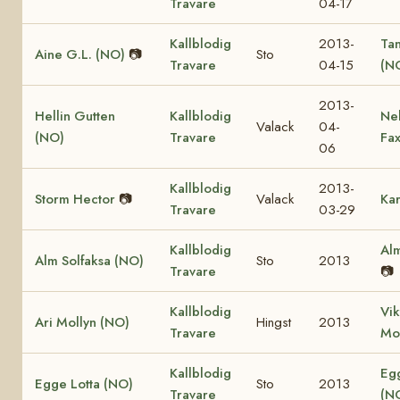
Travare
04-17
Kallblodig
2013-
Ta
Aine G.L. (NO)
📷
Sto
Travare
04-15
(N
2013-
Hellin Gutten
Kallblodig
Ne
Valack
04-
(NO)
Travare
Fa
06
Kallblodig
2013-
Storm Hector
📷
Valack
Kar
Travare
03-29
Kallblodig
Alm
Alm Solfaksa (NO)
Sto
2013
Travare
📷
Kallblodig
Vik
Ari Mollyn (NO)
Hingst
2013
Travare
Mo
Kallblodig
Eg
Egge Lotta (NO)
Sto
2013
Travare
(N