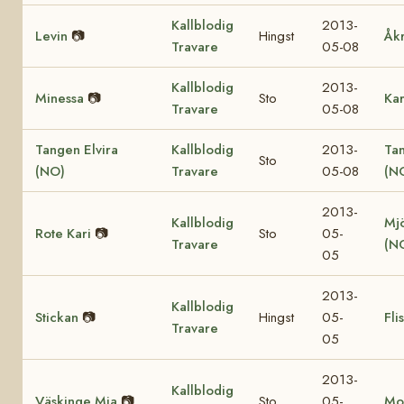
Kallblodig
2013-
Levin
📷
Hingst
Åk
Travare
05-08
Kallblodig
2013-
Minessa
📷
Sto
Ka
Travare
05-08
Tangen Elvira
Kallblodig
2013-
Ta
Sto
(NO)
Travare
05-08
(N
2013-
Kallblodig
Mjö
Rote Kari
📷
Sto
05-
Travare
(N
05
2013-
Kallblodig
Stickan
📷
Hingst
05-
Fli
Travare
05
2013-
Kallblodig
Väskinge Mia
📷
Sto
05-
Mo