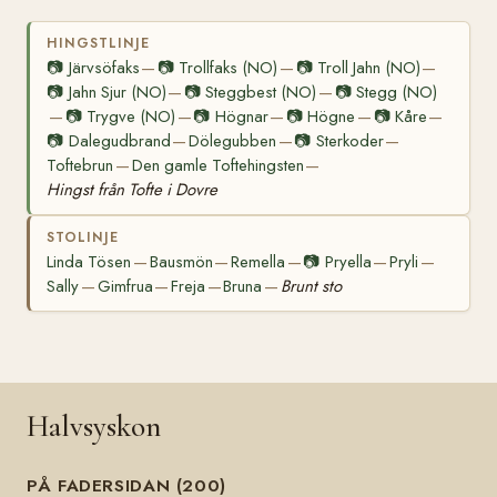
HINGSTLINJE
📷
Järvsöfaks
📷
Trollfaks (NO)
📷
Troll Jahn (NO)
—
—
—
📷
Jahn Sjur (NO)
📷
Steggbest (NO)
📷
Stegg (NO)
—
—
📷
Trygve (NO)
📷
Högnar
📷
Högne
📷
Kåre
—
—
—
—
—
📷
Dalegudbrand
Dölegubben
📷
Sterkoder
—
—
—
Toftebrun
Den gamle Toftehingsten
—
—
Hingst från Tofte i Dovre
STOLINJE
Linda Tösen
Bausmön
Remella
📷
Pryella
Pryli
—
—
—
—
—
Sally
Gimfrua
Freja
Bruna
Brunt sto
—
—
—
—
Halvsyskon
PÅ FADERSIDAN (200)