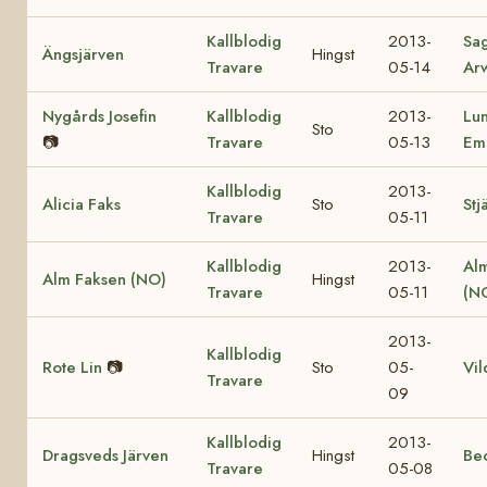
Kallblodig
2013-
Sa
Ängsjärven
Hingst
Travare
05-14
Ar
Nygårds Josefin
Kallblodig
2013-
Lu
Sto
📷
Travare
05-13
Em
Kallblodig
2013-
Alicia Faks
Sto
Stj
Travare
05-11
Kallblodig
2013-
Al
Alm Faksen (NO)
Hingst
Travare
05-11
(N
2013-
Kallblodig
Rote Lin
📷
Sto
05-
Vil
Travare
09
Kallblodig
2013-
Dragsveds Järven
Hingst
Be
Travare
05-08