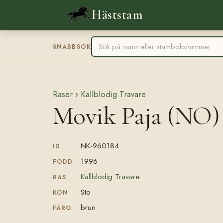
Häststam
SNABBSÖK
Raser
›
Kallblodig Travare
Movik Paja (NO)
NK-960184
ID
1996
FÖDD
Kallblodig Travare
RAS
Sto
KÖN
brun
FÄRG