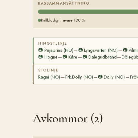
RASSAMMANSÄTTNING
Kallblodig Travare 100 %
HINGSTLINJE
📷
Pajaprins (NO)
📷
Lyngsvarten (NO)
📷
Pilm
—
—
📷
Högne
📷
Kåre
📷
Dalegudbrand
Dölegu
—
—
—
STOLINJE
Ragni (NO)
Frk.Dolly (NO)
📷
Dolly (NO)
Frök
—
—
—
Avkommor (2)