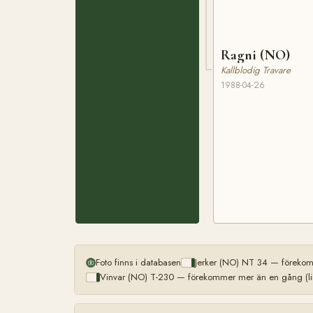
Ragni (NO)
Kallblodig Travare
1988-04-26
Foto finns i databasen
Jerker (NO) NT 34 — förekom
Vinvar (NO) T-230 — förekommer mer än en gång (li