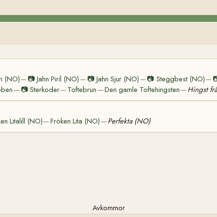
in (NO)
📷
Jahn Piril (NO)
📷
Jahn Sjur (NO)
📷
Steggbest (NO)

—
—
—
—
bben
📷
Sterkoder
Toftebrun
Den gamle Toftehingsten
Hingst fr
—
—
—
—
en Litalill (NO)
Fröken Lita (NO)
Perfekta (NO)
—
—
Avkommor