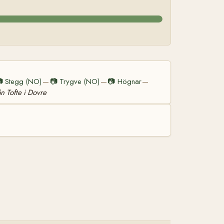

Stegg (NO)
📷
Trygve (NO)
📷
Högnar
—
—
—
ån Tofte i Dovre