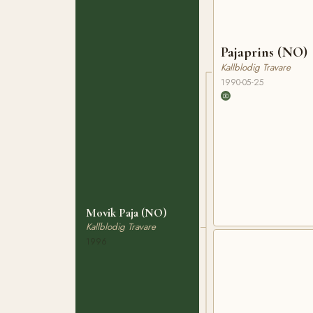
Pajaprins (NO)
Kallblodig Travare
1990-05-25
Movik Paja (NO)
Kallblodig Travare
1996