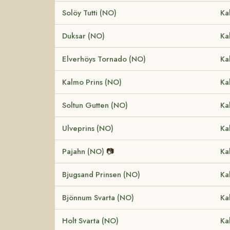
Solöy Tutti (NO)
Ka
Duksar (NO)
Ka
Elverhöys Tornado (NO)
Ka
Kalmo Prins (NO)
Ka
Soltun Gutten (NO)
Ka
Ulveprins (NO)
Ka
Pajahn (NO)
📷
Ka
Bjugsand Prinsen (NO)
Ka
Bjönnum Svarta (NO)
Ka
Holt Svarta (NO)
Ka