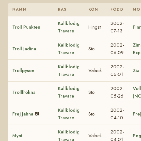
NAMN
RAS
KÖN
FÖDD
MO
Kallblodig
2002-
Troll Punkten
Hingst
Finn
Travare
07-13
Kallblodig
2002-
Zim
Troll Jadina
Sto
Travare
06-09
Exp
Kallblodig
2002-
Trollpysen
Valack
Zia
Travare
06-01
Kallblodig
2002-
Vol
Trollfrökna
Sto
Travare
05-26
(NO
Kallblodig
2002-
Frej Jahna
📷
Sto
Fre
Travare
04-10
Kallblodig
2002-
Mynt
Valack
Peg
Travare
04-01