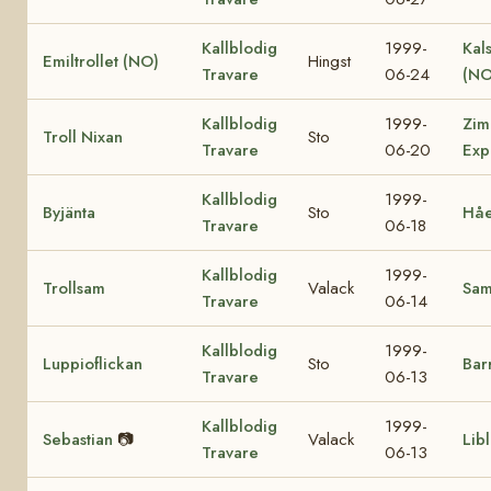
Kallblodig
1999-
Kal
Emiltrollet (NO)
Hingst
Travare
06-24
(NO
Kallblodig
1999-
Zim
Troll Nixan
Sto
Travare
06-20
Exp
Kallblodig
1999-
Byjänta
Sto
Håe
Travare
06-18
Kallblodig
1999-
Trollsam
Valack
Sa
Travare
06-14
Kallblodig
1999-
Luppioflickan
Sto
Bar
Travare
06-13
Kallblodig
1999-
Sebastian
📷
Valack
Lib
Travare
06-13