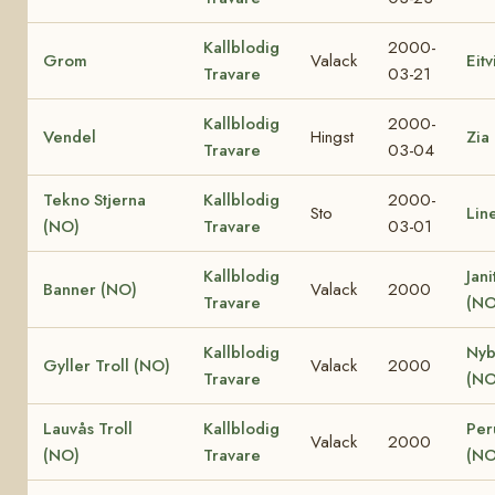
Kallblodig
2000-
Grom
Valack
Eit
Travare
03-21
Kallblodig
2000-
Vendel
Hingst
Zia
Travare
03-04
Tekno Stjerna
Kallblodig
2000-
Sto
Lin
(NO)
Travare
03-01
Kallblodig
Jani
Banner (NO)
Valack
2000
Travare
(NO
Kallblodig
Nyb
Gyller Troll (NO)
Valack
2000
Travare
(NO
Lauvås Troll
Kallblodig
Per
Valack
2000
(NO)
Travare
(NO