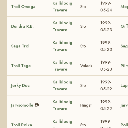
Kallblodig
1999-
Troll Omega
Sto
Me
Travare
05-24
Kallblodig
1999-
Dundra R.B.
Sto
Giff
Travare
05-23
Kallblodig
1999-
Saga Troll
Sto
Sag
Travare
05-23
Kallblodig
1999-
Troll Tage
Valack
Pil
Travare
05-23
Kallblodig
1999-
Jerky Doc
Sto
Lap
Travare
05-22
Kallblodig
1999-
Järvsömolle
📷
Hingst
Jär
Travare
05-22
Kallblodig
1999-
Troll Polka
Sto
Pol