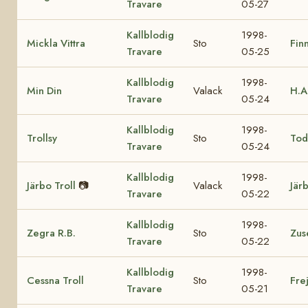
Travare
05-27
Kallblodig
1998-
Mickla Vittra
Sto
Fin
Travare
05-25
Kallblodig
1998-
Min Din
Valack
H.A
Travare
05-24
Kallblodig
1998-
Trollsy
Sto
Tod
Travare
05-24
Kallblodig
1998-
Järbo Troll
📷
Valack
Jär
Travare
05-22
Kallblodig
1998-
Zegra R.B.
Sto
Zus
Travare
05-22
Kallblodig
1998-
Cessna Troll
Sto
Fre
Travare
05-21