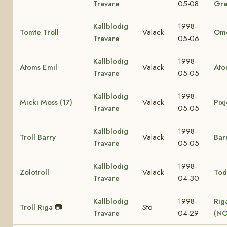
Travare
05-08
Gra
Kallblodig
1998-
Tomte Troll
Valack
Ome
Travare
05-06
Kallblodig
1998-
Atoms Emil
Valack
Ato
Travare
05-05
Kallblodig
1998-
Micki Moss (17)
Valack
Pixj
Travare
05-05
Kallblodig
1998-
Troll Barry
Valack
Bar
Travare
05-05
Kallblodig
1998-
Zolotroll
Valack
Tod
Travare
04-30
Kallblodig
1998-
Rig
Troll Riga
📷
Sto
Travare
04-29
(NO