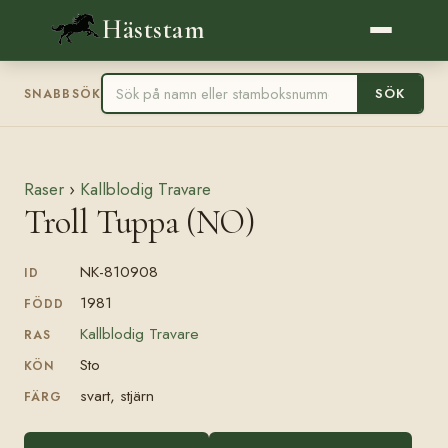
Häststam
SÖK
SNABBSÖK
Raser
›
Kallblodig Travare
Troll Tuppa (NO)
NK-810908
ID
1981
FÖDD
Kallblodig Travare
RAS
Sto
KÖN
svart, stjärn
FÄRG