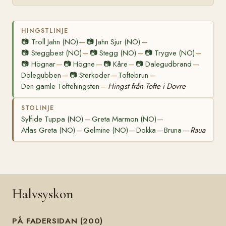
HINGSTLINJE
📷
Troll Jahn (NO)
📷
Jahn Sjur (NO)
—
—
📷
Steggbest (NO)
📷
Stegg (NO)
📷
Trygve (NO)
—
—
—
📷
Högnar
📷
Högne
📷
Kåre
📷
Dalegudbrand
—
—
—
—
Dölegubben
📷
Sterkoder
Toftebrun
—
—
—
Den gamle Toftehingsten
Hingst från Tofte i Dovre
—
STOLINJE
Sylfide Tuppa (NO)
Greta Marmon (NO)
—
—
Atlas Greta (NO)
Gelmine (NO)
Dokka
Bruna
Raua
—
—
—
—
Halvsyskon
PÅ FADERSIDAN (200)