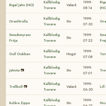
Kallblodig
1999-
Rig
Rigel Jahn (NO)
Valack
Travare
08-14
(NO
Kallblodig
1999-
Granlitrolla
Sto
Gra
Travare
07-30
Smedsmyrans
Kallblodig
1999-
Sme
Sto
Fröja
Travare
07-22
Fre
Kallblodig
1999-
Gull Gubben
Hingst
Tor
Travare
07-08
Kallblodig
1999-
Jahnita
📷
Sto
Tro
Travare
07-01
Kallblodig
1999-
Trollboll
📷
Valack
Lill
Travare
06-30
Kallblodig
1999-
Kulåra Zippa
Sto
Nic
Travare
06-27