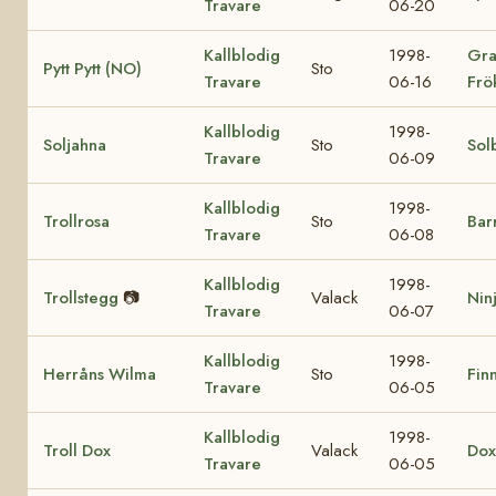
Travare
06-20
Kallblodig
1998-
Gra
Pytt Pytt (NO)
Sto
Travare
06-16
Frö
Kallblodig
1998-
Soljahna
Sto
Sol
Travare
06-09
Kallblodig
1998-
Trollrosa
Sto
Bar
Travare
06-08
Kallblodig
1998-
Trollstegg
📷
Valack
Nin
Travare
06-07
Kallblodig
1998-
Herråns Wilma
Sto
Finn
Travare
06-05
Kallblodig
1998-
Troll Dox
Valack
Dox
Travare
06-05