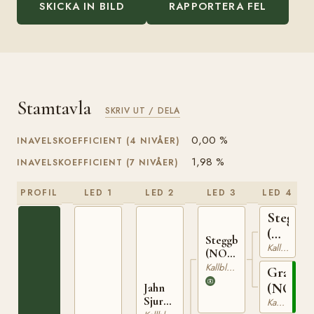
SKICKA IN BILD
RAPPORTERA FEL
Stamtavla
SKRIV UT / DELA
0,00 %
INAVELSKOEFFICIENT (4 NIVÅER)
1,98 %
INAVELSKOEFFICIENT (7 NIVÅER)
PROFIL
LED 1
LED 2
LED 3
LED 4
Stegg
(NO)
Steggbest
T-
Kallblodig Travare
(NO)
169
T-233
Kallblodig Travare
Grasiös
(NO)
Jahn
Sjur
Kallblodig Travare