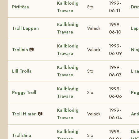
Kallblodig
1999-
Piriltösa
Sto
Drut
Travare
06-11
Kallblodig
1999-
Troll Lappen
Valack
Lap
Travare
06-10
Kallblodig
1999-
Trollnin
📷
Valack
Nin
Travare
06-09
Kallblodig
1999-
Lill Trolla
Sto
Lir
Travare
06-07
Kallblodig
1999-
Peggy Troll
Sto
Peg
Travare
06-06
Kallblodig
1999-
Troll Himen
📷
Valack
And
Travare
06-04
Kallblodig
1999-
Dub
Trollstina
Sto
Travare
06-04
(NO