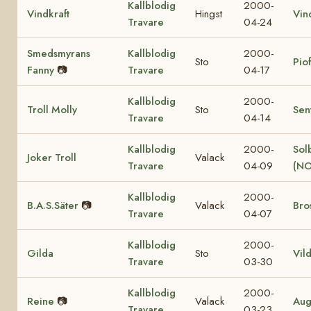
Kallblodig
2000-
Vindkraft
Hingst
Vin
Travare
04-24
Smedsmyrans
Kallblodig
2000-
Sto
Pio
Fanny
📷
Travare
04-17
Kallblodig
2000-
Troll Molly
Sto
Sen
Travare
04-14
Kallblodig
2000-
Sol
Joker Troll
Valack
Travare
04-09
(NO
Kallblodig
2000-
B.A.S.Säter
📷
Valack
Bro
Travare
04-07
Kallblodig
2000-
Gilda
Sto
Vil
Travare
03-30
Kallblodig
2000-
Reine
📷
Valack
Aug
Travare
03-23