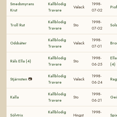
Smedsmyrans
Kallblodig
1998-
Valack
Pio
Krut
Travare
07-02
Kallblodig
1998-
Troll Rut
Sto
Sol
Travare
07-02
Kallblodig
1998-
Oddsäter
Valack
Bro
Travare
07-01
Kallblodig
1998-
Ell
Räls Ella (4)
Sto
Travare
06-25
(4)
Kallblodig
1998-
Stjärnsten
📷
Valack
Rag
Travare
06-24
Kallblodig
1998-
Kalla
Sto
Gei
Travare
06-21
Kallblodig
1998-
Sölvtrix
Hingst
Spi