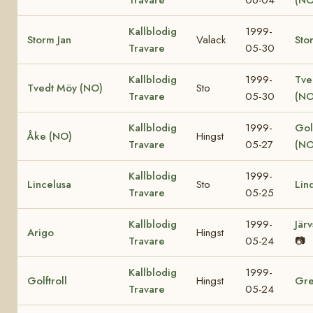
Kallblodig
1999-
Storm Jan
Valack
Sto
Travare
05-30
Kallblodig
1999-
Tve
Tvedt Möy (NO)
Sto
Travare
05-30
(NO
Kallblodig
1999-
Gol
Åke (NO)
Hingst
Travare
05-27
(NO
Kallblodig
1999-
Lincelusa
Sto
Lin
Travare
05-25
Kallblodig
1999-
Jär
Arigo
Hingst
Travare
05-24
📷
Kallblodig
1999-
Golftroll
Hingst
Gre
Travare
05-24