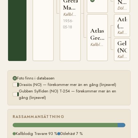
Greta
190
N
Marmon
15043
Dölehäst
(NO)
Kallblodig Travare
Atlas
1956-
(NO)
05-18
Atlas
T-
Kallblodig Travare
Greta
164
Gelmin
(NO)
Kallblodig Travare
(NO)
Kallblodig Travare
Foto finns i databasen
Grasiös (NO) — förekommer mer än en gång (linjeavel)
Gubben Sylfiden (NO) T-254 — förekommer mer än en
gång (linjeavel)
RASSAMMANSÄTTNING
Kallblodig Travare 93 %
Dölehäst 7 %