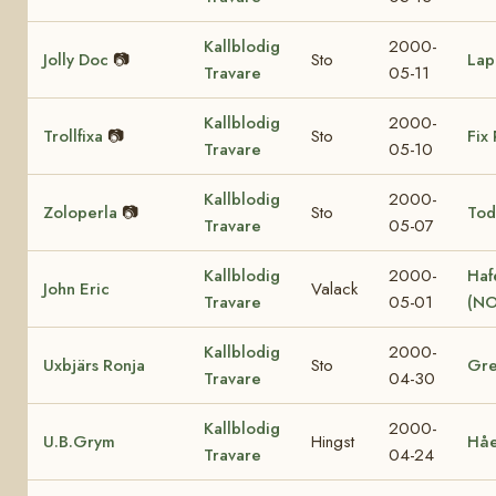
Kallblodig
2000-
Jolly Doc
📷
Sto
Lap
Travare
05-11
Kallblodig
2000-
Trollfixa
📷
Sto
Fix 
Travare
05-10
Kallblodig
2000-
Zoloperla
📷
Sto
Tod
Travare
05-07
Kallblodig
2000-
Haf
John Eric
Valack
Travare
05-01
(NO
Kallblodig
2000-
Uxbjärs Ronja
Sto
Gre
Travare
04-30
Kallblodig
2000-
U.B.Grym
Hingst
Hå
Travare
04-24