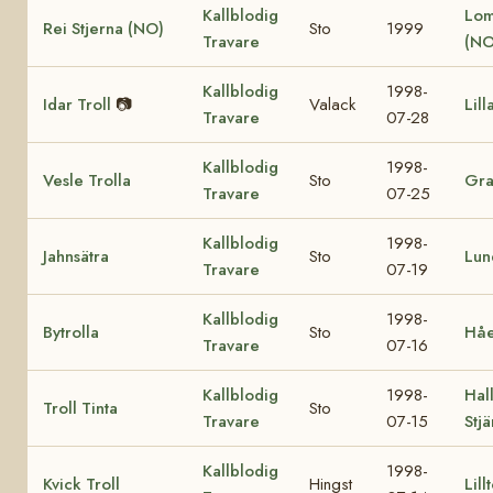
Kallblodig
Lom
Rei Stjerna (NO)
Sto
1999
Travare
(NO
Kallblodig
1998-
Idar Troll
📷
Valack
Lill
Travare
07-28
Kallblodig
1998-
Vesle Trolla
Sto
Gra
Travare
07-25
Kallblodig
1998-
Jahnsätra
Sto
Lun
Travare
07-19
Kallblodig
1998-
Bytrolla
Sto
Håe
Travare
07-16
Kallblodig
1998-
Hall
Troll Tinta
Sto
Travare
07-15
Stj
Kallblodig
1998-
Kvick Troll
Hingst
Lill