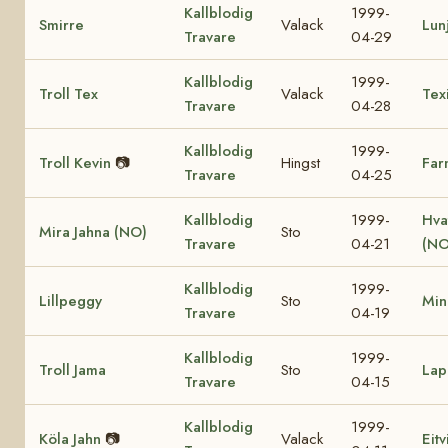
Kallblodig
1999-
Smirre
Valack
Lun
Travare
04-29
Kallblodig
1999-
Troll Tex
Valack
Tex
Travare
04-28
Kallblodig
1999-
Troll Kevin
📷
Hingst
Far
Travare
04-25
Kallblodig
1999-
Hva
Mira Jahna (NO)
Sto
Travare
04-21
(NO
Kallblodig
1999-
Lillpeggy
Sto
Min
Travare
04-19
Kallblodig
1999-
Troll Jama
Sto
Lap
Travare
04-15
Kallblodig
1999-
Köla Jahn
📷
Valack
Eit