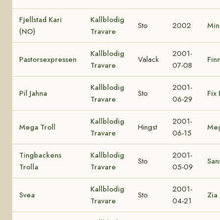
Fjellstad Kari
Kallblodig
Sto
2002
Min
(NO)
Travare
Kallblodig
2001-
Pastorsexpressen
Valack
Finn
Travare
07-08
Kallblodig
2001-
Pil Jahna
Sto
Fix 
Travare
06-29
Kallblodig
2001-
Mega Troll
Hingst
Me
Travare
06-15
Tingbackens
Kallblodig
2001-
Sto
Sans
Trolla
Travare
05-09
Kallblodig
2001-
Svea
Sto
Zia
Travare
04-21