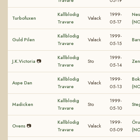
Travare
05-19
Kallblodig
1999-
Nes
Turbofuxen
Valack
Travare
05-17
(NO
Kallblodig
1999-
Guld Pilen
Valack
Bar
Travare
05-15
Kallblodig
1999-
J.K.Victoria
📷
Sto
Zen
Travare
05-14
Kallblodig
1999-
Bok
Aspe Dan
Valack
Travare
05-13
(NO
Kallblodig
1999-
Madicken
Sto
Ste
Travare
05-10
Kallblodig
1999-
Öru
Ovens
📷
Valack
Travare
05-09
(NO