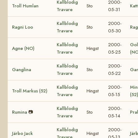
Kallblodig
2000-
Troll Humlan
Sto
Katt
Travare
05-31
Kallblodig
2000-
Ragni Loo
Sto
Rag
Travare
05-30
Kallblodig
2000-
Gol
Agne (NO)
Hingst
Travare
05-25
(NO
Kallblodig
2000-
Ganglina
Sto
Gan
Travare
05-22
Kallblodig
2000-
Min
Troll Markus (52)
Hingst
Travare
05-15
(52
Kallblodig
2000-
Rumina
📷
Sto
Pra
Travare
05-14
Kallblodig
2000-
Järbo Jack
Hingst
Jär
Travare
05-13