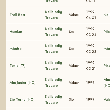
Travare
04-11
Kallblodig
1999-
Troll Best
Valack
Nel
Travare
04-01
Kallblodig
1999-
Humlan
Sto
Pila
Travare
03-24
Kallblodig
1999-
Månfrö
Sto
Mån
Travare
03-23
Kallblodig
1999-
Toxic (17)
Valack
Pixe
Travare
03-21
Kallblodig
Alm
Alm Junior (NO)
Valack
1999
Travare
(NO
Kallblodig
Eie Terna (NO)
Sto
1999
Val
Travare