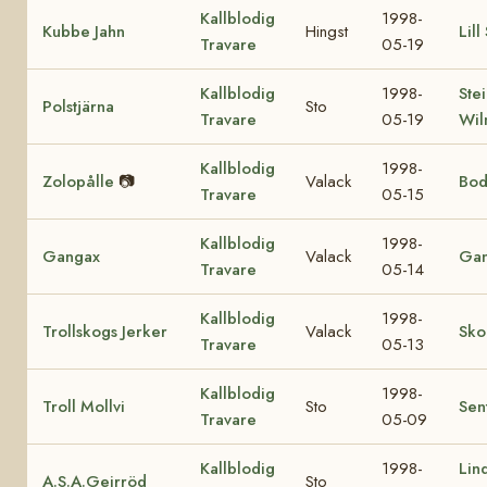
Kallblodig
1998-
Kubbe Jahn
Hingst
Lill
Travare
05-19
Kallblodig
1998-
Ste
Polstjärna
Sto
Travare
05-19
Wil
Kallblodig
1998-
Zolopålle
📷
Valack
Bod
Travare
05-15
Kallblodig
1998-
Gangax
Valack
Gan
Travare
05-14
Kallblodig
1998-
Trollskogs Jerker
Valack
Sko
Travare
05-13
Kallblodig
1998-
Troll Mollvi
Sto
Sen
Travare
05-09
Kallblodig
1998-
Lin
A.S.A.Geirröd
Sto