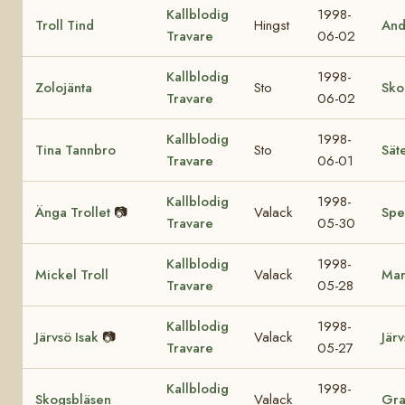
Kallblodig
1998-
Troll Tind
Hingst
And
Travare
06-02
Kallblodig
1998-
Zolojänta
Sto
Sko
Travare
06-02
Kallblodig
1998-
Tina Tannbro
Sto
Sät
Travare
06-01
Kallblodig
1998-
Änga Trollet
📷
Valack
Spe
Travare
05-30
Kallblodig
1998-
Mickel Troll
Valack
Mar
Travare
05-28
Kallblodig
1998-
Järvsö Isak
📷
Valack
Jär
Travare
05-27
Kallblodig
1998-
Skogsbläsen
Valack
Gra