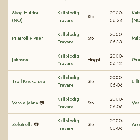
Skog Huldra
Kallblodig
2000-
Kal
Sto
(NO)
Travare
06-24
(NO
Kallblodig
2000-
Pilatroll Rivner
Sto
Mil
Travare
06-13
Kallblodig
2000-
Jahnson
Hingst
Gr
Travare
06-12
Kallblodig
2000-
Troll Kvickatösen
Sto
Lill
Travare
06-06
Kallblodig
2000-
Vessle Jahna
📷
Sto
Vesl
Travare
06-06
Kallblodig
2000-
Zolotrolla
📷
Sto
Arr
Travare
06-06