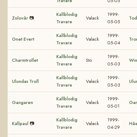
Travare
05-05
Kallblodig
1999-
Zolovår
📷
Valack
Tod
Travare
05-05
Kallblodig
1999-
Gnet Evert
Valack
Tro
Travare
05-04
Kallblodig
1999-
Charmtrollet
Sto
Win
Travare
05-03
Kallblodig
1999-
Ulundas Troll
Valack
Ulu
Travare
05-03
Kallblodig
1999-
Gangaren
Valack
Ga
Travare
05-01
Kallblodig
1999-
Källpaul
📷
Valack
Hå
Travare
04-29