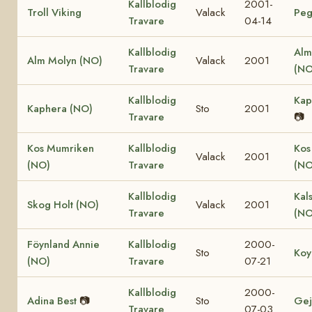
Kallblodig
2001-
Troll Viking
Valack
Peg
Travare
04-14
Kallblodig
Alm
Alm Molyn (NO)
Valack
2001
Travare
(NO
Kallblodig
Kap
Kaphera (NO)
Sto
2001
Travare
📷
Kos Mumriken
Kallblodig
Kos
Valack
2001
(NO)
Travare
(NO
Kallblodig
Kal
Skog Holt (NO)
Valack
2001
Travare
(NO
Föynland Annie
Kallblodig
2000-
Sto
Koy
(NO)
Travare
07-21
Kallblodig
2000-
Adina Best
📷
Sto
Gej
Travare
07-03