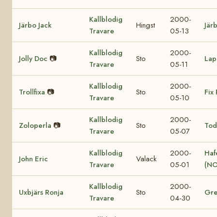
Kallblodig
2000-
Järbo Jack
Hingst
Jär
Travare
05-13
Kallblodig
2000-
Jolly Doc
📷
Sto
Lap
Travare
05-11
Kallblodig
2000-
Trollfixa
📷
Sto
Fix 
Travare
05-10
Kallblodig
2000-
Zoloperla
📷
Sto
Tod
Travare
05-07
Kallblodig
2000-
Haf
John Eric
Valack
Travare
05-01
(NO
Kallblodig
2000-
Uxbjärs Ronja
Sto
Gre
Travare
04-30