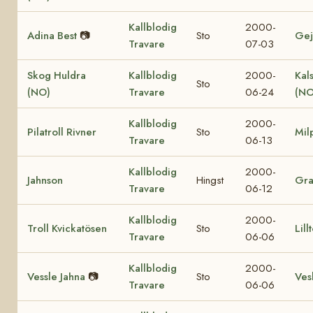
Kallblodig
2000-
Adina Best
📷
Sto
Gej
Travare
07-03
Skog Huldra
Kallblodig
2000-
Kal
Sto
(NO)
Travare
06-24
(NO
Kallblodig
2000-
Pilatroll Rivner
Sto
Mil
Travare
06-13
Kallblodig
2000-
Jahnson
Hingst
Gr
Travare
06-12
Kallblodig
2000-
Troll Kvickatösen
Sto
Lill
Travare
06-06
Kallblodig
2000-
Vessle Jahna
📷
Sto
Vesl
Travare
06-06