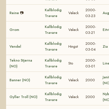
Kallblodig
2000-
Reine
📷
Valack
Aug
Travare
03-23
Kallblodig
2000-
Grom
Valack
Eit
Travare
03-21
Kallblodig
2000-
Vendel
Hingst
Zia
Travare
03-04
Tekno Stjerna
Kallblodig
2000-
Sto
Lin
(NO)
Travare
03-01
Kallblodig
Jani
Banner (NO)
Valack
2000
Travare
(NO
Kallblodig
Nyb
Gyller Troll (NO)
Valack
2000
Travare
(NO