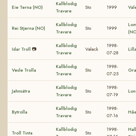
Kallblodig
Eie Terna (NO)
Sto
1999
Val
Travare
Kallblodig
Lom
Rei Stjerna (NO)
Sto
1999
Travare
(NO
Kallblodig
1998-
Idar Troll
📷
Valack
Lill
Travare
07-28
Kallblodig
1998-
Vesle Trolla
Sto
Gra
Travare
07-25
Kallblodig
1998-
Jahnsätra
Sto
Lun
Travare
07-19
Kallblodig
1998-
Bytrolla
Sto
Håe
Travare
07-16
Kallblodig
1998-
Hall
Troll Tinta
Sto