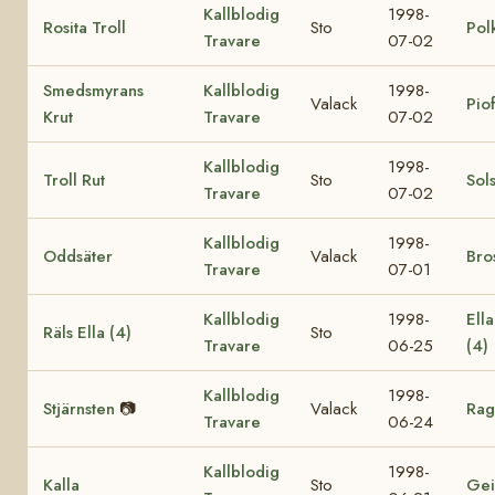
Kallblodig
1998-
Rosita Troll
Sto
Pol
Travare
07-02
Smedsmyrans
Kallblodig
1998-
Valack
Pio
Krut
Travare
07-02
Kallblodig
1998-
Troll Rut
Sto
Sol
Travare
07-02
Kallblodig
1998-
Oddsäter
Valack
Bro
Travare
07-01
Kallblodig
1998-
Ell
Räls Ella (4)
Sto
Travare
06-25
(4)
Kallblodig
1998-
Stjärnsten
📷
Valack
Rag
Travare
06-24
Kallblodig
1998-
Kalla
Sto
Gei