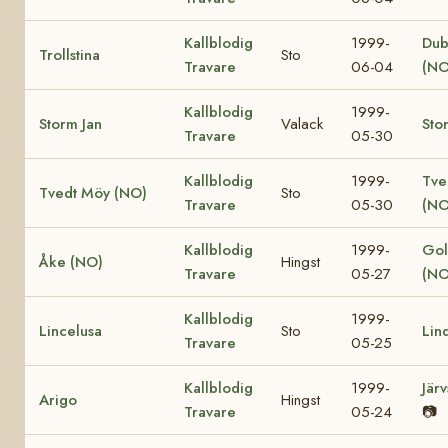
Kallblodig
1999-
Dub
Trollstina
Sto
Travare
06-04
(NO
Kallblodig
1999-
Storm Jan
Valack
Sto
Travare
05-30
Kallblodig
1999-
Tve
Tvedt Möy (NO)
Sto
Travare
05-30
(NO
Kallblodig
1999-
Gol
Åke (NO)
Hingst
Travare
05-27
(NO
Kallblodig
1999-
Lincelusa
Sto
Lin
Travare
05-25
Kallblodig
1999-
Jär
Arigo
Hingst
Travare
05-24
📷