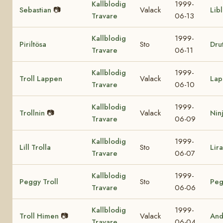
Kallblodig
1999-
Sebastian
📷
Valack
Lib
Travare
06-13
Kallblodig
1999-
Piriltösa
Sto
Drut
Travare
06-11
Kallblodig
1999-
Troll Lappen
Valack
Lap
Travare
06-10
Kallblodig
1999-
Trollnin
📷
Valack
Nin
Travare
06-09
Kallblodig
1999-
Lill Trolla
Sto
Lir
Travare
06-07
Kallblodig
1999-
Peggy Troll
Sto
Peg
Travare
06-06
Kallblodig
1999-
Troll Himen
📷
Valack
And
Travare
06-04