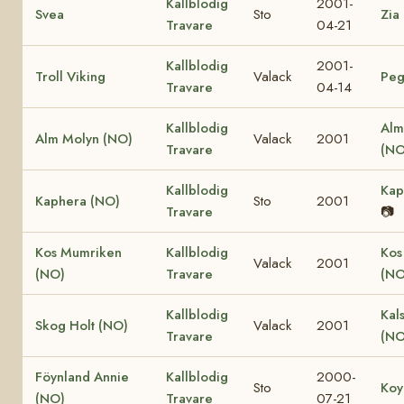
Kallblodig
2001-
Svea
Sto
Zia
Travare
04-21
Kallblodig
2001-
Troll Viking
Valack
Peg
Travare
04-14
Kallblodig
Alm
Alm Molyn (NO)
Valack
2001
Travare
(NO
Kallblodig
Kap
Kaphera (NO)
Sto
2001
Travare
📷
Kos Mumriken
Kallblodig
Kos
Valack
2001
(NO)
Travare
(NO
Kallblodig
Kal
Skog Holt (NO)
Valack
2001
Travare
(NO
Föynland Annie
Kallblodig
2000-
Sto
Koy
(NO)
Travare
07-21