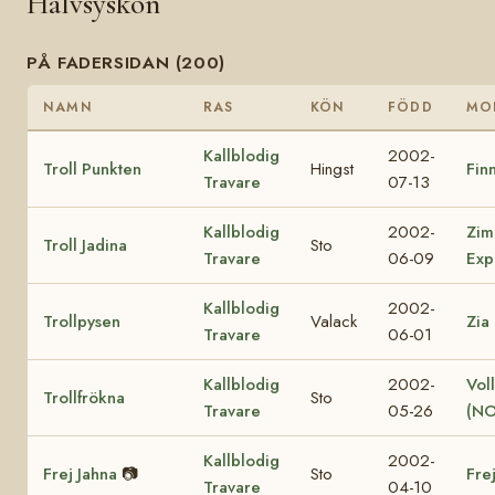
Halvsyskon
PÅ FADERSIDAN (200)
NAMN
RAS
KÖN
FÖDD
MO
Kallblodig
2002-
Troll Punkten
Hingst
Finn
Travare
07-13
Kallblodig
2002-
Zim
Troll Jadina
Sto
Travare
06-09
Exp
Kallblodig
2002-
Trollpysen
Valack
Zia
Travare
06-01
Kallblodig
2002-
Vol
Trollfrökna
Sto
Travare
05-26
(NO
Kallblodig
2002-
Frej Jahna
📷
Sto
Fre
Travare
04-10