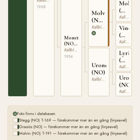
Kallblodig Travare
Molyn
23248
1968
(NO)
Molvin
T-
Kallblodig Travare
(NO)
150
T-
Kallblodig Travare
Vinoga
191
(NO)
Monetta
T-
Kallblodig Travare
(NO)
259
T-1567
Kallblodig Travare
Lyrikk
1954
(NO)
Uronetta
T-
Kallblodig Travare
(NO)
155
Uroa
Kallblodig Travare
(NO)
Kallblodig Travare
Foto finns i databasen
Stegg (NO) T-169 — förekommer mer än en gång (linjeavel)
Grasiös (NO) — förekommer mer än en gång (linjeavel)
Molvin (NO) T-191 — förekommer mer än en gång (linjeavel)