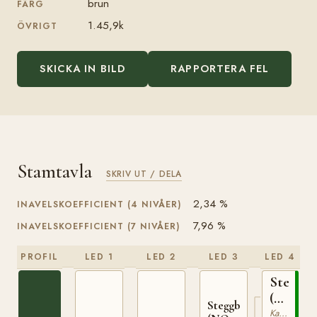
brun
FÄRG
1.45,9k
ÖVRIGT
SKICKA IN BILD
RAPPORTERA FEL
Stamtavla
SKRIV UT / DELA
2,34 %
INAVELSKOEFFICIENT (4 NIVÅER)
7,96 %
INAVELSKOEFFICIENT (7 NIVÅER)
PROFIL
LED 1
LED 2
LED 3
LED 4
Stegg
(NO)
Steggbest
T-
Kallblodig Travare