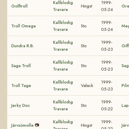
Kallblodig
1999-
Golftroll
Hingst
Gre
Travare
05-24
Kallblodig
1999-
Troll Omega
Sto
Me
Travare
05-24
Kallblodig
1999-
Dundra R.B.
Sto
Giff
Travare
05-23
Kallblodig
1999-
Saga Troll
Sto
Sag
Travare
05-23
Kallblodig
1999-
Troll Tage
Valack
Pil
Travare
05-23
Kallblodig
1999-
Jerky Doc
Sto
Lap
Travare
05-22
Kallblodig
1999-
Järvsömolle
📷
Hingst
Jär
Travare
05-22