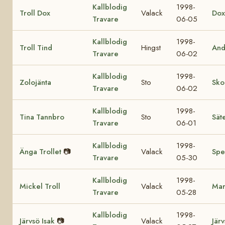
Kallblodig
1998-
Troll Dox
Valack
Dox
Travare
06-05
Kallblodig
1998-
Troll Tind
Hingst
And
Travare
06-02
Kallblodig
1998-
Zolojänta
Sto
Sko
Travare
06-02
Kallblodig
1998-
Tina Tannbro
Sto
Sät
Travare
06-01
Kallblodig
1998-
Änga Trollet
📷
Valack
Spe
Travare
05-30
Kallblodig
1998-
Mickel Troll
Valack
Mar
Travare
05-28
Kallblodig
1998-
Järvsö Isak
📷
Valack
Jär