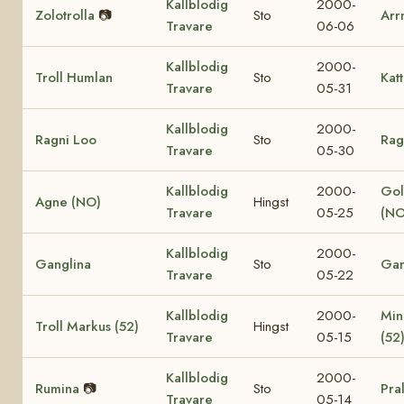
Kallblodig
2000-
Zolotrolla
📷
Sto
Arr
Travare
06-06
Kallblodig
2000-
Troll Humlan
Sto
Katt
Travare
05-31
Kallblodig
2000-
Ragni Loo
Sto
Rag
Travare
05-30
Kallblodig
2000-
Gol
Agne (NO)
Hingst
Travare
05-25
(NO
Kallblodig
2000-
Ganglina
Sto
Gan
Travare
05-22
Kallblodig
2000-
Min
Troll Markus (52)
Hingst
Travare
05-15
(52
Kallblodig
2000-
Rumina
📷
Sto
Pra
Travare
05-14