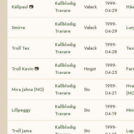
Kallblodig
1999-
Källpaul
📷
Valack
Hå
Travare
04-29
Kallblodig
1999-
Smirre
Valack
Lun
Travare
04-29
Kallblodig
1999-
Troll Tex
Valack
Tex
Travare
04-28
Kallblodig
1999-
Troll Kevin
📷
Hingst
Far
Travare
04-25
Kallblodig
1999-
Hva
Mira Jahna (NO)
Sto
Travare
04-21
(NO
Kallblodig
1999-
Lillpeggy
Sto
Min
Travare
04-19
Kallblodig
1999-
Troll Jama
Sto
Lap