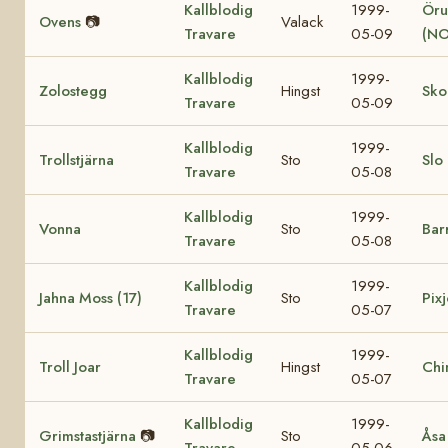
Kallblodig
1999-
Öru
Ovens
📷
Valack
Travare
05-09
(NO
Kallblodig
1999-
Zolostegg
Hingst
Sko
Travare
05-09
Kallblodig
1999-
Trollstjärna
Sto
Slo
Travare
05-08
Kallblodig
1999-
Vonna
Sto
Bar
Travare
05-08
Kallblodig
1999-
Jahna Moss (17)
Sto
Pixj
Travare
05-07
Kallblodig
1999-
Troll Joar
Hingst
Chi
Travare
05-07
Kallblodig
1999-
Grimstastjärna
📷
Sto
Åsa
Travare
05-06