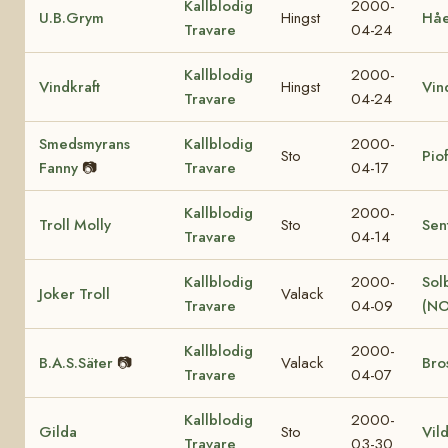
Kallblodig
2000-
U.B.Grym
Hingst
Hå
Travare
04-24
Kallblodig
2000-
Vindkraft
Hingst
Vin
Travare
04-24
Smedsmyrans
Kallblodig
2000-
Sto
Pio
Fanny
📷
Travare
04-17
Kallblodig
2000-
Troll Molly
Sto
Sen
Travare
04-14
Kallblodig
2000-
Sol
Joker Troll
Valack
Travare
04-09
(NO
Kallblodig
2000-
B.A.S.Säter
📷
Valack
Bro
Travare
04-07
Kallblodig
2000-
Gilda
Sto
Vil
Travare
03-30