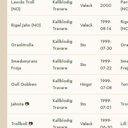
Lauvås Troll
Kallblodig
Per
Valack
2000
(NO)
Travare
(NO
Kallblodig
1999-
Rig
Rigel Jahn (NO)
Valack
Travare
08-14
(NO
Kallblodig
1999-
Granlitrolla
Sto
Gra
Travare
07-30
Smedsmyrans
Kallblodig
1999-
Sme
Sto
Fröja
Travare
07-22
Fre
Kallblodig
1999-
Gull Gubben
Hingst
Tor
Travare
07-08
Kallblodig
1999-
Jahnita
📷
Sto
Tro
Travare
07-01
Kallblodig
1999-
Trollboll
📷
Valack
Lill
Travare
06-30