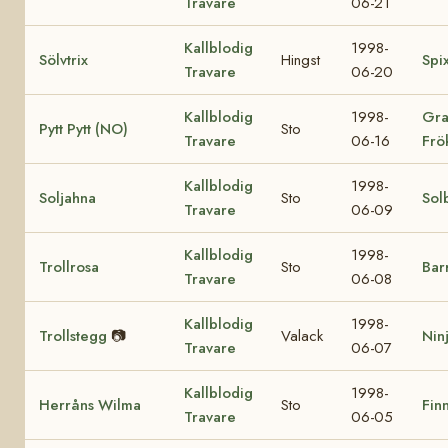
Travare
06-21
Kallblodig
1998-
Sölvtrix
Hingst
Spi
Travare
06-20
Kallblodig
1998-
Gra
Pytt Pytt (NO)
Sto
Travare
06-16
Frö
Kallblodig
1998-
Soljahna
Sto
Sol
Travare
06-09
Kallblodig
1998-
Trollrosa
Sto
Bar
Travare
06-08
Kallblodig
1998-
Trollstegg
📷
Valack
Nin
Travare
06-07
Kallblodig
1998-
Herråns Wilma
Sto
Finn
Travare
06-05