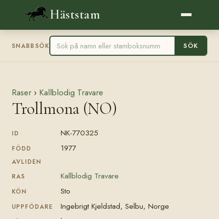
Häststam
SÖK
SNABBSÖK
Raser
›
Kallblodig Travare
Trollmona (NO)
NK-770325
ID
1977
FÖDD
AVLIDEN
Kallblodig Travare
RAS
Sto
KÖN
Ingebrigt Kjeldstad, Selbu, Norge
UPPFÖDARE