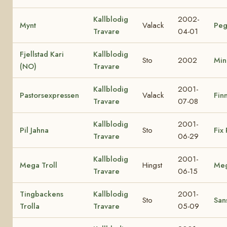
Kallblodig
2002-
Mynt
Valack
Peg
Travare
04-01
Fjellstad Kari
Kallblodig
Sto
2002
Min
(NO)
Travare
Kallblodig
2001-
Pastorsexpressen
Valack
Finn
Travare
07-08
Kallblodig
2001-
Pil Jahna
Sto
Fix 
Travare
06-29
Kallblodig
2001-
Mega Troll
Hingst
Me
Travare
06-15
Tingbackens
Kallblodig
2001-
Sto
Sans
Trolla
Travare
05-09