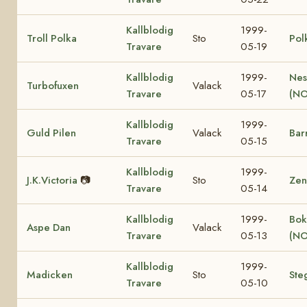
Kallblodig
1999-
Troll Polka
Sto
Pol
Travare
05-19
Kallblodig
1999-
Nes
Turbofuxen
Valack
Travare
05-17
(NO
Kallblodig
1999-
Guld Pilen
Valack
Bar
Travare
05-15
Kallblodig
1999-
J.K.Victoria
📷
Sto
Zen
Travare
05-14
Kallblodig
1999-
Bok
Aspe Dan
Valack
Travare
05-13
(NO
Kallblodig
1999-
Madicken
Sto
Ste
Travare
05-10