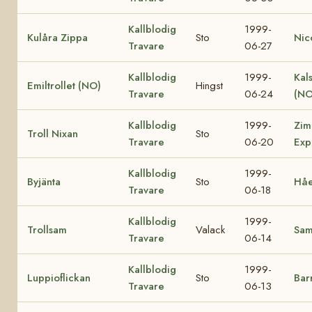
Kallblodig
1999-
Kulåra Zippa
Sto
Nic
Travare
06-27
Kallblodig
1999-
Kal
Emiltrollet (NO)
Hingst
Travare
06-24
(NO
Kallblodig
1999-
Zim
Troll Nixan
Sto
Travare
06-20
Exp
Kallblodig
1999-
Byjänta
Sto
Håe
Travare
06-18
Kallblodig
1999-
Trollsam
Valack
Sa
Travare
06-14
Kallblodig
1999-
Luppioflickan
Sto
Bar
Travare
06-13