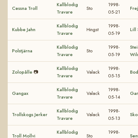
Kallblodig
1998-
Cessna Troll
Sto
Fre
Travare
05-21
Kallblodig
1998-
Kubbe Jahn
Hingst
Lill
Travare
05-19
Kallblodig
1998-
Ste
Polstjärna
Sto
Travare
05-19
Wil
Kallblodig
1998-
Zolopålle
📷
Valack
Bod
Travare
05-15
Kallblodig
1998-
Gangax
Valack
Gan
Travare
05-14
Kallblodig
1998-
Trollskogs Jerker
Valack
Sko
Travare
05-13
Kallblodig
1998-
Troll Mollvi
Sto
Sen