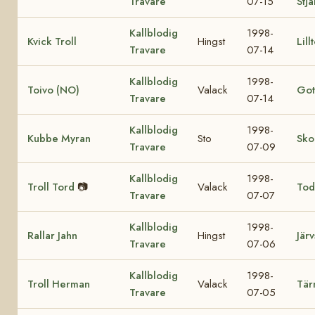
Travare
07-15
Stj
Kallblodig
1998-
Kvick Troll
Hingst
Lill
Travare
07-14
Kallblodig
1998-
Toivo (NO)
Valack
Got
Travare
07-14
Kallblodig
1998-
Kubbe Myran
Sto
Sko
Travare
07-09
Kallblodig
1998-
Troll Tord
📷
Valack
Tod
Travare
07-07
Kallblodig
1998-
Rallar Jahn
Hingst
Järv
Travare
07-06
Kallblodig
1998-
Troll Herman
Valack
Tär
Travare
07-05