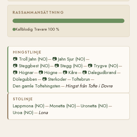
RASSAMMANSÄTTNING
Kallblodig Travare 100 %
HINGSTLINJE
📷
Troll Jahn (NO)
📷
Jahn Sjur (NO)
—
—
📷
Steggbest (NO)
📷
Stegg (NO)
📷
Trygve (NO)
—
—
—
📷
Högnar
📷
Högne
📷
Kåre
📷
Dalegudbrand
—
—
—
—
Dölegubben
📷
Sterkoder
Toftebrun
—
—
—
Den gamle Toftehingsten
Hingst från Tofte i Dovre
—
STOLINJE
Lappmona (NO)
Monetta (NO)
Uronetta (NO)
—
—
—
Uroa (NO)
Lona
—