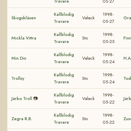
Travare
05-27
Kallblodig
1998-
Skogsbläsen
Valack
Gra
Travare
05-27
Kallblodig
1998-
Mickla Vittra
Sto
Fin
Travare
05-25
Kallblodig
1998-
Min Din
Valack
H.A
Travare
05-24
Kallblodig
1998-
Trollsy
Sto
Tod
Travare
05-24
Kallblodig
1998-
Järbo Troll
📷
Valack
Jär
Travare
05-22
Kallblodig
1998-
Zegra R.B.
Sto
Zus
Travare
05-22