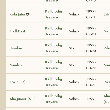
Travare
04-15
Kallblodig
1999-
Köla Jahn
📷
Valack
Eit
Travare
04-11
Kallblodig
1999-
Troll Best
Valack
Nel
Travare
04-01
Kallblodig
1999-
Humlan
Sto
Pila
Travare
03-24
Kallblodig
1999-
Månfrö
Sto
Mån
Travare
03-23
Kallblodig
1999-
Toxic (17)
Valack
Pixe
Travare
03-21
Kallblodig
Alm
Alm Junior (NO)
Valack
1999
Travare
(NO