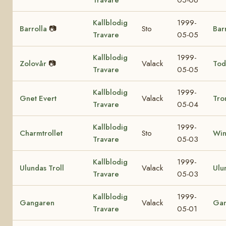
Kallblodig
1999-
Barrolla
📷
Sto
Bar
Travare
05-05
Kallblodig
1999-
Zolovår
📷
Valack
Tod
Travare
05-05
Kallblodig
1999-
Gnet Evert
Valack
Tro
Travare
05-04
Kallblodig
1999-
Charmtrollet
Sto
Win
Travare
05-03
Kallblodig
1999-
Ulundas Troll
Valack
Ulu
Travare
05-03
Kallblodig
1999-
Gangaren
Valack
Ga
Travare
05-01