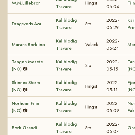
W.M.Lillebror
Hingst
Til
Travare
06-04
Kallblodig
2022-
Kar
Dragsveds Ava
Sto
Travare
05-29
Pri
Kallblodig
2022-
Marans Borklino
Valack
Mar
Travare
05-24
Tangen Merete
Kallblodig
2022-
Tan
Sto
(NO)
📷
Travare
05-15
(NO
Skinnes Storm
Kallblodig
2022-
Fjo
Hingst
(NO)
📷
Travare
05-11
(NO
Norheim Finn
Kallblodig
2022-
No
Hingst
(NO)
📷
Travare
05-09
Fak
Kallblodig
2022-
Bork Grandi
Sto
Gra
Travare
05-07