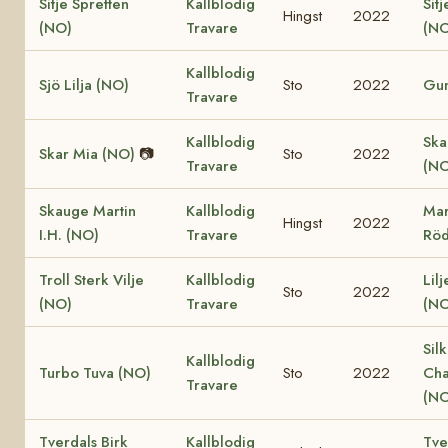
Sitje Spretten
Kallblodig
Sitj
Hingst
2022
(NO)
Travare
(NO
Kallblodig
Sjö Lilja (NO)
Sto
2022
Gun
Travare
Kallblodig
Ska
Skar Mia (NO)
📷
Sto
2022
Travare
(NO
Skauge Martin
Kallblodig
Mar
Hingst
2022
I.H. (NO)
Travare
Röd
Troll Sterk Vilje
Kallblodig
Lil
Sto
2022
(NO)
Travare
(NO
Sil
Kallblodig
Turbo Tuva (NO)
Sto
2022
Cha
Travare
(NO
Tverdals Birk
Kallblodig
Tve