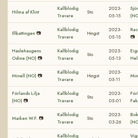
Kallblodig
2023-
Sjö
Hilma af Klint
Sto
Travare
05-15
(NO
Kallblodig
2023-
Rac
Illbattingen
📷
Hingst
Travare
05-15
📷
Haslehaugens
Kallblodig
2023-
Eig
Sto
Odine (NO)
📷
Travare
05-13
Hel
Kallblodig
2023-
Minell (NO)
📷
Hingst
Min
Travare
05-11
Förlands Lilja
Kallblodig
2023-
För
Sto
(NO)
📷
Travare
05-01
Fak
Kallblodig
2023-
Bok
Maiken W.F.
📷
Sto
Travare
03-26
(NO
Kallblodig
Vig