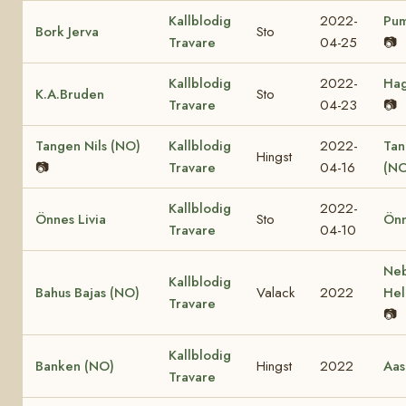
Kallblodig
2022-
Pum
Bork Jerva
Sto
Travare
04-25
📷
Kallblodig
2022-
Hag
K.A.Bruden
Sto
Travare
04-23
📷
Tangen Nils (NO)
Kallblodig
2022-
Tan
Hingst
📷
Travare
04-16
(NO
Kallblodig
2022-
Önnes Livia
Sto
Önn
Travare
04-10
Ne
Kallblodig
Bahus Bajas (NO)
Valack
2022
Hel
Travare
📷
Kallblodig
Banken (NO)
Hingst
2022
Aas
Travare