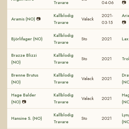
Travare
04-06
📷
Kallblodig
2021-
Ari
Aramis (NO)
📷
Valack
Travare
03-15
📷
Kallblodig
Björlifager (NO)
Sto
2021
Lax
Travare
Brazze Blizzi
Kallblodig
Sto
2021
Tro
(NO)
Travare
Brenne Brutus
Kallblodig
Dra
Valack
2021
(NO)
Travare
(NO
Hage Balder
Kallblodig
Hag
Valack
2021
(NO)
📷
Travare
(NO
Kallblodig
Lyn
Hansine S. (NO)
Sto
2021
Travare
(NO