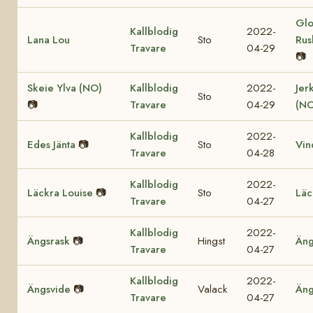
Glo
Kallblodig
2022-
Lana Lou
Sto
Rus
Travare
04-29
📷
Skeie Ylva (NO)
Kallblodig
2022-
Jer
Sto
📷
Travare
04-29
(NO
Kallblodig
2022-
Edes Jänta
📷
Sto
Vin
Travare
04-28
Kallblodig
2022-
Läckra Louise
📷
Sto
Läc
Travare
04-27
Kallblodig
2022-
Ängsrask
📷
Hingst
Äng
Travare
04-27
Kallblodig
2022-
Ängsvide
📷
Valack
Äng
Travare
04-27