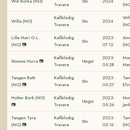
Will Borka (NO)
Sto
2024
Travare
(NO
Kallblodig
Will
Willa (NO)
Sto
2024
Travare
(NO
Lille Mari G.L.
Kallblodig
2023-
Ain
Sto
(NO)
📷
Travare
07-12
(NO
Kallblodig
2023-
Mon
Stumne Hurra
📷
Hingst
Travare
05-28
Mer
Tangen Ruth
Kallblodig
2023-
Tan
Sto
(NO)
📷
Travare
05-27
Elv
Holter Bork (NO)
Kallblodig
2023-
No
Hingst
📷
Travare
05-26
Jer
Tangen Tyra
Kallblodig
2023-
Tan
Sto
(NO)
📷
Travare
05-16
(NO