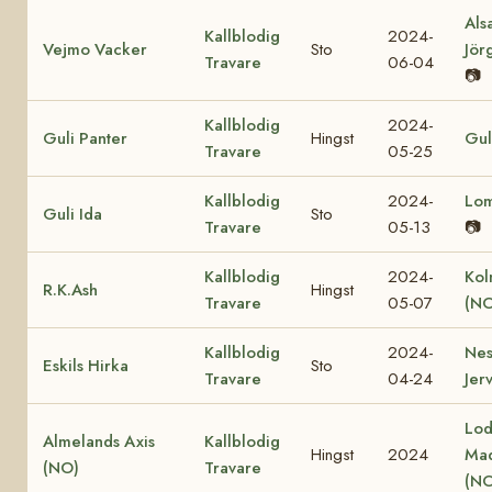
Als
Kallblodig
2024-
Vejmo Vacker
Sto
Jör
Travare
06-04
📷
Kallblodig
2024-
Guli Panter
Hingst
Gul
Travare
05-25
Kallblodig
2024-
Lo
Guli Ida
Sto
Travare
05-13
📷
Kallblodig
2024-
Kol
R.K.Ash
Hingst
Travare
05-07
(NO
Kallblodig
2024-
Nes
Eskils Hirka
Sto
Travare
04-24
Jer
Lod
Almelands Axis
Kallblodig
Hingst
2024
Ma
(NO)
Travare
(NO