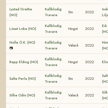
Lystad Grethe
Kallblodig
Ind
Sto
2022
(NO)
Travare
Lil
Kallblodig
Eik
Löset Loke (NO)
Hingst
2022
Travare
(NO
Nolle Ö.K. (NO)
Kallblodig
Nim
Valack
2022
📷
Travare
(NO
Kallblodig
Rapp Elding (NO)
Hingst
2022
Eli
Travare
Kallblodig
Sal
Salte Perla (NO)
Sto
2022
Travare
(NO
Kallblodig
Sil
Silke Odin (NO)
Valack
2022
Travare
(NO