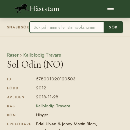
Häststam
SÖK
SNABBSÖK
Raser
›
Kallblodig Travare
Sol Odin (NO)
578001020120503
ID
2012
FÖDD
2018-11-28
AVLIDEN
Kallblodig Travare
RAS
Hingst
KÖN
Edel Ulven & Jonny Martin Blom,
UPPFÖDARE