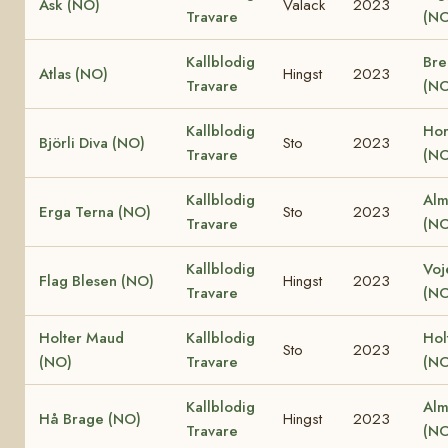
Ask (NO)
Valack
2023
Travare
(NO
Kallblodig
Bre
Atlas (NO)
Hingst
2023
Travare
(NO
Kallblodig
Hor
Björli Diva (NO)
Sto
2023
Travare
(NO
Kallblodig
Alm
Erga Terna (NO)
Sto
2023
Travare
(NO
Kallblodig
Voj
Flag Blesen (NO)
Hingst
2023
Travare
(NO
Holter Maud
Kallblodig
Hol
Sto
2023
(NO)
Travare
(NO
Kallblodig
Alm
Hå Brage (NO)
Hingst
2023
Travare
(NO