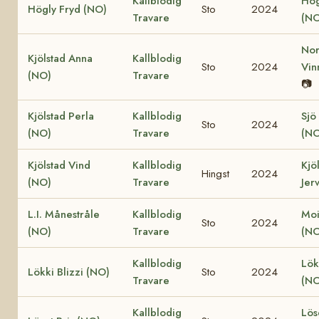
Kallblodig
Hög
Högly Fryd (NO)
Sto
2024
Travare
(NO
Nor
Kjölstad Anna
Kallblodig
Sto
2024
Vin
(NO)
Travare
📷
Kjölstad Perla
Kallblodig
Sjö
Sto
2024
(NO)
Travare
(NO
Kjölstad Vind
Kallblodig
Kjö
Hingst
2024
(NO)
Travare
Jer
L.I. Månestråle
Kallblodig
Moi
Sto
2024
(NO)
Travare
(NO
Kallblodig
Lök
Lökki Blizzi (NO)
Sto
2024
Travare
(NO
Kallblodig
Lös