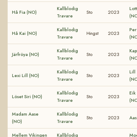
Kallblodig
Lot
Hå Fia (NO)
Sto
2023
Travare
(NO
Kallblodig
Per
Hå Kai (NO)
Hingst
2023
Travare
(NO
Kallblodig
Kap
Järfröya (NO)
Sto
2023
Travare
(NO
Kallblodig
Lill
Lexi Lill (NO)
Sto
2023
Travare
(NO
Kallblodig
Eik
Löset Siri (NO)
Sto
2023
Travare
(NO
Madam Aase
Kallblodig
Sto
2023
Aas
(NO)
Travare
Mellem Vikingen
Kallblodig
Moe