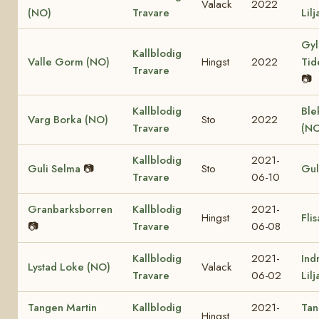
Valack
2022
(NO)
Travare
Lil
Gyl
Kallblodig
Valle Gorm (NO)
Hingst
2022
Tid
Travare
📷
Kallblodig
Ble
Varg Borka (NO)
Sto
2022
Travare
(NO
Kallblodig
2021-
Guli Selma
📷
Sto
Gul
Travare
06-10
Granbarksborren
Kallblodig
2021-
Hingst
Fli
📷
Travare
06-08
Kallblodig
2021-
Ind
Lystad Loke (NO)
Valack
Travare
06-02
Lil
Tangen Martin
Kallblodig
2021-
Tan
Hingst