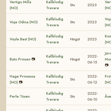
Vertigo Milla
Kallblodig
Ver
Sto
2023
(NO)
Travare
(NO
Kallblodig
Voj
Voje Odina (NO)
Sto
2023
Travare
(NO
Kallblodig
Kon
Voyle Best (NO)
Hingst
2023
Travare
(NO
Jär
Kallblodig
2022-
Bato Prinsen
📷
Hingst
Mos
Travare
06-15
📷
Hage Prinsessa
Kallblodig
2022-
Fröy
Sto
(NO)
📷
Travare
06-12
(NO
Kallblodig
2022-
Perle Tösen
Sto
Åse
Travare
06-10
Kallblodig
2022-