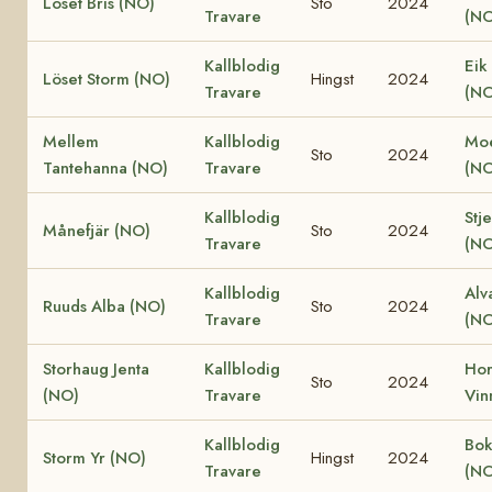
Löset Bris (NO)
Sto
2024
Travare
(NO
Kallblodig
Eik
Löset Storm (NO)
Hingst
2024
Travare
(NO
Mellem
Kallblodig
Moe
Sto
2024
Tantehanna (NO)
Travare
(NO
Kallblodig
Stj
Månefjär (NO)
Sto
2024
Travare
(NO
Kallblodig
Alv
Ruuds Alba (NO)
Sto
2024
Travare
(NO
Storhaug Jenta
Kallblodig
Ho
Sto
2024
(NO)
Travare
Vin
Kallblodig
Bok
Storm Yr (NO)
Hingst
2024
Travare
(NO