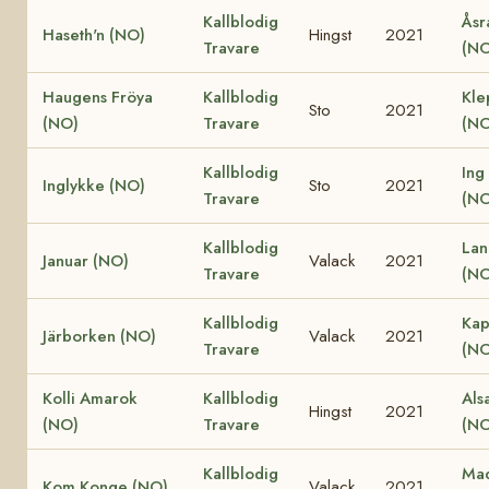
Kallblodig
Åsr
Haseth'n (NO)
Hingst
2021
Travare
(NO
Haugens Fröya
Kallblodig
Kle
Sto
2021
(NO)
Travare
(NO
Kallblodig
Ing
Inglykke (NO)
Sto
2021
Travare
(NO
Kallblodig
Lan
Januar (NO)
Valack
2021
Travare
(NO
Kallblodig
Kap
Järborken (NO)
Valack
2021
Travare
(NO
Kolli Amarok
Kallblodig
Als
Hingst
2021
(NO)
Travare
(NO
Kallblodig
Ma
Kom Konge (NO)
Valack
2021