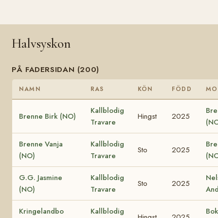
Halvsyskon
PÅ FADERSIDAN (200)
NAMN
RAS
KÖN
FÖDD
MO
Kallblodig
Bre
Brenne Birk (NO)
Hingst
2025
Travare
(NO
Brenne Vanja
Kallblodig
Bre
Sto
2025
(NO)
Travare
(NO
G.G. Jasmine
Kallblodig
Nel
Sto
2025
(NO)
Travare
And
Kringelandbo
Kallblodig
Bok
Hingst
2025