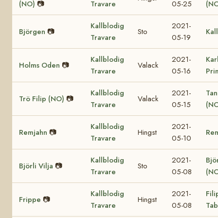
(NO)
📷
Travare
05-25
(NO
Kallblodig
2021-
Björgen
📷
Sto
Kal
Travare
05-19
Kallblodig
2021-
Kar
Holms Oden
📷
Valack
Travare
05-16
Pri
Kallblodig
2021-
Tan
Trö Filip (NO)
📷
Valack
Travare
05-15
(NO
Kallblodig
2021-
Remjahn
📷
Hingst
Re
Travare
05-10
Kallblodig
2021-
Björ
Björli Vilja
📷
Sto
Travare
05-08
(NO
Kallblodig
2021-
Fil
Frippe
📷
Hingst
Travare
05-08
Tab