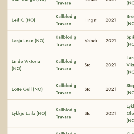
Travare
(NO
Kallblodig
Brö
Leif K. (NO)
Hingst
2021
Travare
(NO
Kallblodig
Spi
Lesja Loke (NO)
Valack
2021
Travare
(NO
Lan
Linde Viktoria
Kallblodig
Sto
2021
Vik
(NO)
Travare
(NO
Kallblodig
Ste
Lotte Gull (NO)
Sto
2021
Travare
(NO
Lyk
Kallblodig
Lykkje Laila (NO)
Sto
2021
Ole
Travare
(NO
Kallblodig
Gje