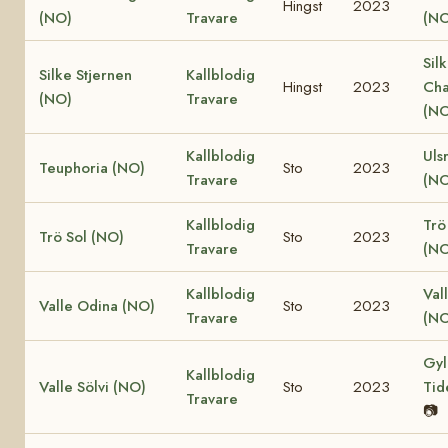
Hingst
2023
(NO)
Travare
(NO
Sil
Silke Stjernen
Kallblodig
Hingst
2023
Cha
(NO)
Travare
(NO
Kallblodig
Uls
Teuphoria (NO)
Sto
2023
Travare
(NO
Kallblodig
Trö
Trö Sol (NO)
Sto
2023
Travare
(NO
Kallblodig
Val
Valle Odina (NO)
Sto
2023
Travare
(NO
Gyl
Kallblodig
Valle Sölvi (NO)
Sto
2023
Tid
Travare
📷