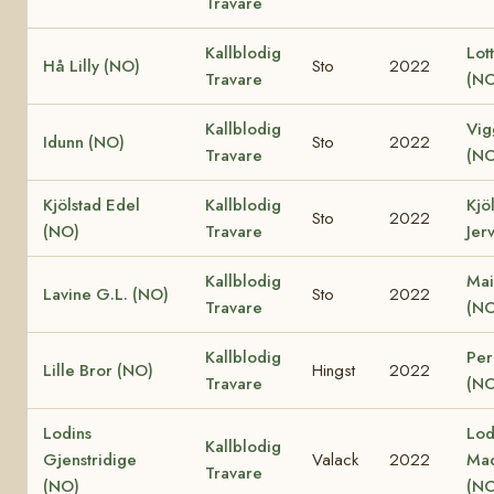
Travare
Kallblodig
Lot
Hå Lilly (NO)
Sto
2022
Travare
(NO
Kallblodig
Vig
Idunn (NO)
Sto
2022
Travare
(NO
Kjölstad Edel
Kallblodig
Kjö
Sto
2022
(NO)
Travare
Jer
Kallblodig
Mai
Lavine G.L. (NO)
Sto
2022
Travare
(NO
Kallblodig
Perl
Lille Bror (NO)
Hingst
2022
Travare
(NO
Lodins
Lod
Kallblodig
Gjenstridige
Valack
2022
Ma
Travare
(NO)
(NO