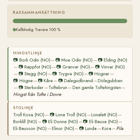
RASSAMMANSÄTTNING
Kallblodig Travare 100 %
HINGSTLINJE
📷
Bork Odin (NO)
📷
Moe Odin (NO)
📷
Elding (NO)
—
—
📷
Rappfot (NO)
📷
Granvar (NO)
📷
Vinvar (NO)
—
—
—
📷
Stegg (NO)
📷
Trygve (NO)
📷
Högnar
—
—
—
—
📷
Högne
📷
Kåre
📷
Dalegudbrand
Dölegubben
—
—
—
📷
Sterkoder
Toftebrun
Den gamle Toftehingsten
—
—
—
—
Hingst från Tofte i Dovre
STOLINJE
Troll Kosa (NO)
📷
Lona Troll (NO)
Lonalett (NO)
—
—
—
Borklill (NO)
📷
Eli Donna (NO)
📷
Eli Bausa (NO)
—
—
—
Eli Bausson (NO)
Elinor (NO)
📷
Lunda
Kora
Pila
—
—
—
—