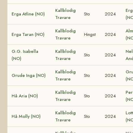
Kallblodig
Erg
Erga Atline (NO)
Sto
2024
Travare
(NO
Kallblodig
Alm
Erga Taran (NO)
Hingst
2024
Travare
(NO
G.G. Isabella
Kallblodig
Nel
Sto
2024
(NO)
Travare
And
Kallblodig
Gru
Grude Inga (NO)
Sto
2024
Travare
(NO
Kallblodig
Per
Hå Aria (NO)
Sto
2024
Travare
(NO
Kallblodig
Lot
Hå Molly (NO)
Sto
2024
Travare
(NO