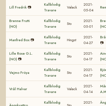
Kallblodig
2021-
Lill Fredrik
📷
Valack
Re
Travare
05-04
Brenne Frutti
Kallblodig
2021-
Bre
Sto
(NO)
Travare
05-01
(NO
Kallblodig
2021-
Brå
Manfred Box
📷
Hingst
Travare
04-27
📷
Lille Rose G.L.
Kallblodig
2021-
Ain
Sto
(NO)
📷
Travare
04-17
(NO
Kallblodig
2021-
Bjö
Vejmo Fröya
Sto
Travare
04-17
(NO
Kallblodig
2021-
Mån
Vrål Halvar
Valack
Travare
04-14
A.M
Kallblodig
2021-
Äng
Ängskvattro
Sto