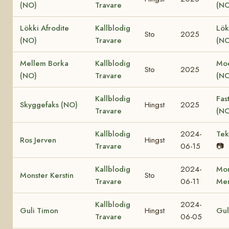
(NO)
Travare
(NO
Lökki Afrodite
Kallblodig
Lök
Sto
2025
(NO)
Travare
(NO
Mellem Borka
Kallblodig
Moe
Sto
2025
(NO)
Travare
(NO
Kallblodig
Fas
Skyggefaks (NO)
Hingst
2025
Travare
(NO
Kallblodig
2024-
Tek
Ros Jerven
Hingst
Travare
06-15
📷
Kallblodig
2024-
Mon
Monster Kerstin
Sto
Travare
06-11
Mer
Kallblodig
2024-
Guli Timon
Hingst
Gul
Travare
06-05