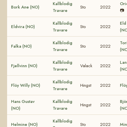
Kallblodig
Ori
Bork Ane (NO)
Sto
2022
Travare
📷
Kallblodig
Eld
Eldvira (NO)
Sto
2022
Travare
(NO
Kallblodig
Tor
Falka (NO)
Sto
2022
Travare
(NO
Kallblodig
Lan
Fjellvinn (NO)
Valack
2022
Travare
(NO
Kallblodig
Flöy Willy (NO)
Hingst
2022
Flö
Travare
Hans Gustav
Kallblodig
Bjö
Hingst
2022
(NO)
Travare
(NO
Kallblodig
Helmine (NO)
Sto
2022
Min