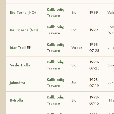
Kallblodig
Eie Terna (NO)
Sto
1999
Val
Travare
Kallblodig
Lom
Rei Stjerna (NO)
Sto
1999
Travare
(NO
Kallblodig
1998-
Idar Troll
📷
Valack
Lill
Travare
07-28
Kallblodig
1998-
Vesle Trolla
Sto
Gra
Travare
07-25
Kallblodig
1998-
Jahnsätra
Sto
Lun
Travare
07-19
Kallblodig
1998-
Bytrolla
Sto
Håe
Travare
07-16