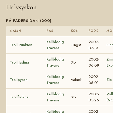
Halvsyskon
PÅ FADERSIDAN (200)
NAMN
RAS
KÖN
FÖDD
MO
Kallblodig
2002-
Troll Punkten
Hingst
Finn
Travare
07-13
Kallblodig
2002-
Zim
Troll Jadina
Sto
Travare
06-09
Exp
Kallblodig
2002-
Trollpysen
Valack
Zia
Travare
06-01
Kallblodig
2002-
Vol
Trollfrökna
Sto
Travare
05-26
(NO
Kallblodig
2002-