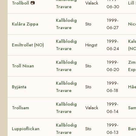
Trollboll
📷
Valack
Lill
Travare
06-30
Kallblodig
1999-
Kulåra Zippa
Sto
Nic
Travare
06-27
Kallblodig
1999-
Kal
Emiltrollet (NO)
Hingst
Travare
06-24
(NO
Kallblodig
1999-
Zim
Troll Nixan
Sto
Travare
06-20
Exp
Kallblodig
1999-
Byjänta
Sto
Håe
Travare
06-18
Kallblodig
1999-
Trollsam
Valack
Sa
Travare
06-14
Kallblodig
1999-
Luppioflickan
Sto
Bar
Travare
06-13