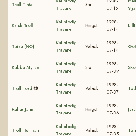
Kallblodig
1998-
Hall
Troll Tinta
Sto
Travare
07-15
Stj
Kallblodig
1998-
Kvick Troll
Hingst
Lill
Travare
07-14
Kallblodig
1998-
Toivo (NO)
Valack
Got
Travare
07-14
Kallblodig
1998-
Kubbe Myran
Sto
Sko
Travare
07-09
Kallblodig
1998-
Troll Tord
📷
Valack
Tod
Travare
07-07
Kallblodig
1998-
Rallar Jahn
Hingst
Järv
Travare
07-06
Kallblodig
1998-
Troll Herman
Valack
Tär
Travare
07-05