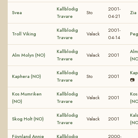
Kallblodig
2001-
Svea
Sto
Zia
Travare
04-21
Kallblodig
2001-
Troll Viking
Valack
Peg
Travare
04-14
Kallblodig
Alm
Alm Molyn (NO)
Valack
2001
Travare
(NO
Kallblodig
Kap
Kaphera (NO)
Sto
2001
Travare
📷
Kos Mumriken
Kallblodig
Kos
Valack
2001
(NO)
Travare
(NO
Kallblodig
Kal
Skog Holt (NO)
Valack
2001
Travare
(NO
Föynland Annie
Kallblodig
2000-