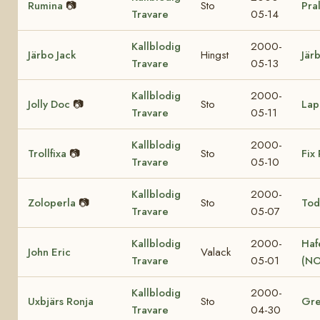
Rumina
📷
Sto
Pra
Travare
05-14
Kallblodig
2000-
Järbo Jack
Hingst
Jär
Travare
05-13
Kallblodig
2000-
Jolly Doc
📷
Sto
Lap
Travare
05-11
Kallblodig
2000-
Trollfixa
📷
Sto
Fix 
Travare
05-10
Kallblodig
2000-
Zoloperla
📷
Sto
Tod
Travare
05-07
Kallblodig
2000-
Haf
John Eric
Valack
Travare
05-01
(NO
Kallblodig
2000-
Uxbjärs Ronja
Sto
Gre
Travare
04-30