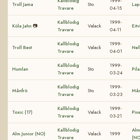
Kallblodig
1999-
Troll Jama
Sto
Lap
Travare
04-15
Kallblodig
1999-
Köla Jahn
📷
Valack
Eit
Travare
04-11
Kallblodig
1999-
Troll Best
Valack
Nel
Travare
04-01
Kallblodig
1999-
Humlan
Sto
Pila
Travare
03-24
Kallblodig
1999-
Månfrö
Sto
Mån
Travare
03-23
Kallblodig
1999-
Toxic (17)
Valack
Pixe
Travare
03-21
Kallblodig
Alm
Alm Junior (NO)
Valack
1999
Travare
(NO