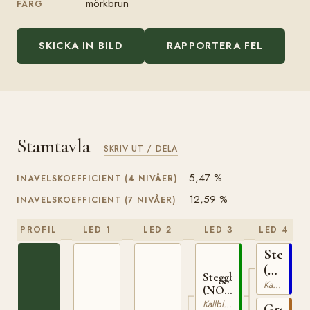
mörkbrun
FÄRG
SKICKA IN BILD
RAPPORTERA FEL
Stamtavla
SKRIV UT / DELA
5,47 %
INAVELSKOEFFICIENT (4 NIVÅER)
12,59 %
INAVELSKOEFFICIENT (7 NIVÅER)
PROFIL
LED 1
LED 2
LED 3
LED 4
Stegg
(NO)
Steggbest
T-
Kallblodig Travare
(NO)
169
T-233
Kallblodig Travare
Grasiös