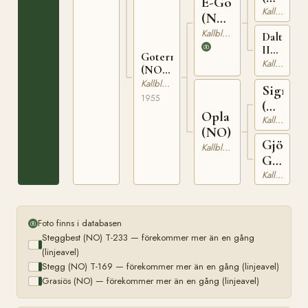
E-Go
T-
Kallblodig Travare
(NO)
150
T-218
Kallblodig Travare
Dalterna
II
Goterna
(NO)
Kallblodig Travare
(NO)
T-
T-1621
Kallblodig Travare
201
Signor
1955
(NO)
Opla
T-
Kallblodig Travare
(NO)
179
Gjönne
Kallblodig Travare
Gulla
(NO)
Kallblodig Travare
Foto finns i databasen
Steggbest (NO) T-233 — förekommer mer än en gång
(linjeavel)
Stegg (NO) T-169 — förekommer mer än en gång (linjeavel)
Grasiös (NO) — förekommer mer än en gång (linjeavel)