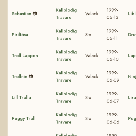
Kallblodig
1999-
Sebastian
📷
Valack
Lib
Travare
06-13
Kallblodig
1999-
Piriltösa
Sto
Drut
Travare
06-11
Kallblodig
1999-
Troll Lappen
Valack
Lap
Travare
06-10
Kallblodig
1999-
Trollnin
📷
Valack
Nin
Travare
06-09
Kallblodig
1999-
Lill Trolla
Sto
Lir
Travare
06-07
Kallblodig
1999-
Peggy Troll
Sto
Peg
Travare
06-06
Kallblodig
1999-