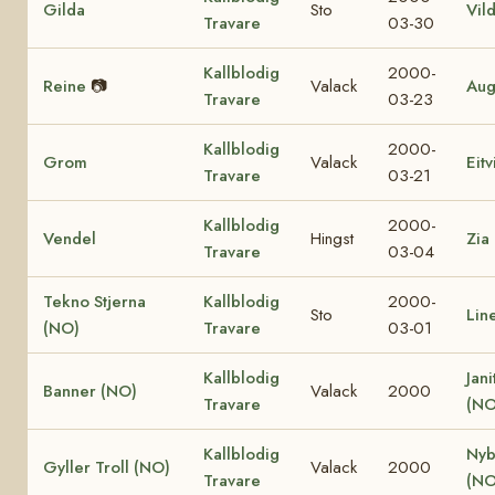
Gilda
Sto
Vil
Travare
03-30
Kallblodig
2000-
Reine
📷
Valack
Aug
Travare
03-23
Kallblodig
2000-
Grom
Valack
Eit
Travare
03-21
Kallblodig
2000-
Vendel
Hingst
Zia
Travare
03-04
Tekno Stjerna
Kallblodig
2000-
Sto
Lin
(NO)
Travare
03-01
Kallblodig
Jani
Banner (NO)
Valack
2000
Travare
(NO
Kallblodig
Nyb
Gyller Troll (NO)
Valack
2000
Travare
(NO