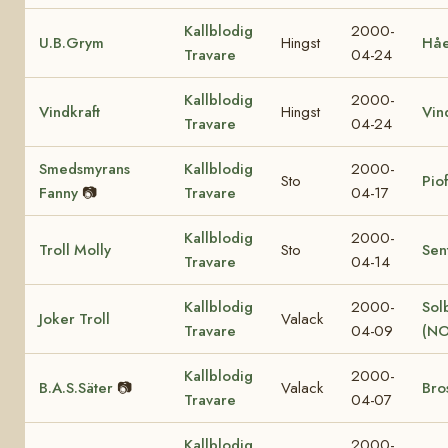
Kallblodig
2000-
U.B.Grym
Hingst
Hå
Travare
04-24
Kallblodig
2000-
Vindkraft
Hingst
Vin
Travare
04-24
Smedsmyrans
Kallblodig
2000-
Sto
Pio
Fanny
📷
Travare
04-17
Kallblodig
2000-
Troll Molly
Sto
Sen
Travare
04-14
Kallblodig
2000-
Sol
Joker Troll
Valack
Travare
04-09
(NO
Kallblodig
2000-
B.A.S.Säter
📷
Valack
Bro
Travare
04-07
Kallblodig
2000-