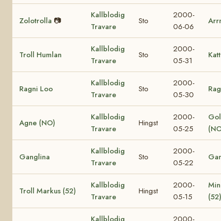
Kallblodig
2000-
Zolotrolla
📷
Sto
Arr
Travare
06-06
Kallblodig
2000-
Troll Humlan
Sto
Katt
Travare
05-31
Kallblodig
2000-
Ragni Loo
Sto
Rag
Travare
05-30
Kallblodig
2000-
Gol
Agne (NO)
Hingst
Travare
05-25
(NO
Kallblodig
2000-
Ganglina
Sto
Gan
Travare
05-22
Kallblodig
2000-
Min
Troll Markus (52)
Hingst
Travare
05-15
(52
Kallblodig
2000-