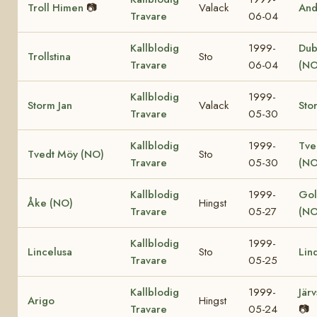
Troll Himen
📷
Valack
And
Travare
06-04
Kallblodig
1999-
Dub
Trollstina
Sto
Travare
06-04
(NO
Kallblodig
1999-
Storm Jan
Valack
Sto
Travare
05-30
Kallblodig
1999-
Tve
Tvedt Möy (NO)
Sto
Travare
05-30
(NO
Kallblodig
1999-
Gol
Åke (NO)
Hingst
Travare
05-27
(NO
Kallblodig
1999-
Lincelusa
Sto
Lin
Travare
05-25
Kallblodig
1999-
Jär
Arigo
Hingst
Travare
05-24
📷