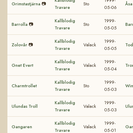
Kallblodig
1999-
Grimstastjärna
📷
Sto
Åsa
Travare
05-06
Kallblodig
1999-
Barrolla
📷
Sto
Bar
Travare
05-05
Kallblodig
1999-
Zolovår
📷
Valack
Tod
Travare
05-05
Kallblodig
1999-
Gnet Evert
Valack
Tro
Travare
05-04
Kallblodig
1999-
Charmtrollet
Sto
Win
Travare
05-03
Kallblodig
1999-
Ulundas Troll
Valack
Ulu
Travare
05-03
Kallblodig
1999-
Gangaren
Valack
Ga
Travare
05-01