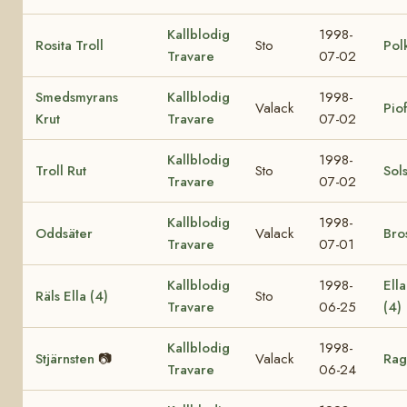
Kallblodig
1998-
Rosita Troll
Sto
Pol
Travare
07-02
Smedsmyrans
Kallblodig
1998-
Valack
Pio
Krut
Travare
07-02
Kallblodig
1998-
Troll Rut
Sto
Sol
Travare
07-02
Kallblodig
1998-
Oddsäter
Valack
Bro
Travare
07-01
Kallblodig
1998-
Ell
Räls Ella (4)
Sto
Travare
06-25
(4)
Kallblodig
1998-
Stjärnsten
📷
Valack
Rag
Travare
06-24