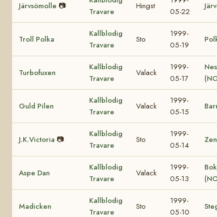
Järvsömolle
📷
Hingst
Jär
Travare
05-22
Kallblodig
1999-
Troll Polka
Sto
Pol
Travare
05-19
Kallblodig
1999-
Nes
Turbofuxen
Valack
Travare
05-17
(NO
Kallblodig
1999-
Guld Pilen
Valack
Bar
Travare
05-15
Kallblodig
1999-
J.K.Victoria
📷
Sto
Zen
Travare
05-14
Kallblodig
1999-
Bok
Aspe Dan
Valack
Travare
05-13
(NO
Kallblodig
1999-
Madicken
Sto
Ste
Travare
05-10