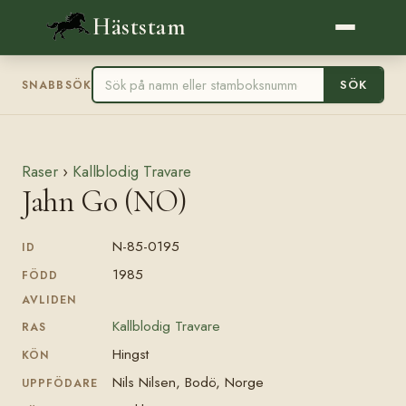
Häststam
SÖK
SNABBSÖK
Raser
›
Kallblodig Travare
Jahn Go (NO)
N-85-0195
ID
1985
FÖDD
AVLIDEN
Kallblodig Travare
RAS
Hingst
KÖN
Nils Nilsen, Bodö, Norge
UPPFÖDARE