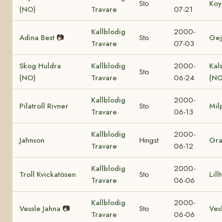
Sto
Koy
(NO)
Travare
07-21
Kallblodig
2000-
Adina Best
📷
Sto
Gej
Travare
07-03
Skog Huldra
Kallblodig
2000-
Kal
Sto
(NO)
Travare
06-24
(NO
Kallblodig
2000-
Pilatroll Rivner
Sto
Mil
Travare
06-13
Kallblodig
2000-
Jahnson
Hingst
Gr
Travare
06-12
Kallblodig
2000-
Troll Kvickatösen
Sto
Lill
Travare
06-06
Kallblodig
2000-
Vessle Jahna
📷
Sto
Vesl
Travare
06-06