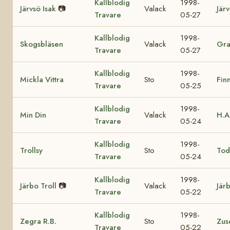
Kallblodig
1998-
Järvsö Isak
📷
Valack
Jär
Travare
05-27
Kallblodig
1998-
Skogsbläsen
Valack
Gra
Travare
05-27
Kallblodig
1998-
Mickla Vittra
Sto
Fin
Travare
05-25
Kallblodig
1998-
Min Din
Valack
H.A
Travare
05-24
Kallblodig
1998-
Trollsy
Sto
Tod
Travare
05-24
Kallblodig
1998-
Järbo Troll
📷
Valack
Jär
Travare
05-22
Kallblodig
1998-
Zegra R.B.
Sto
Zus
Travare
05-22