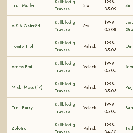
Kallblodig
1998-
Troll Mollvi
Sto
Sen
Travare
05-09
Kallblodig
1998-
Lin
A.S.A.Geirröd
Sto
Travare
05-08
Gra
Kallblodig
1998-
Tomte Troll
Valack
Ome
Travare
05-06
Kallblodig
1998-
Atoms Emil
Valack
Ato
Travare
05-05
Kallblodig
1998-
Micki Moss (17)
Valack
Pixj
Travare
05-05
Kallblodig
1998-
Troll Barry
Valack
Bar
Travare
05-05
Kallblodig
1998-
Zolotroll
Valack
Tod
Travare
04-30