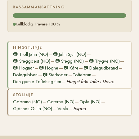
RASSAMMANSÄTTNING
Kallblodig Travare 100 %
HINGSTLINJE
📷
Troll Jahn (NO)
📷
Jahn Sjur (NO)
—
—
📷
Steggbest (NO)
📷
Stegg (NO)
📷
Trygve (NO)
—
—
—
📷
Högnar
📷
Högne
📷
Kåre
📷
Dalegudbrand
—
—
—
—
Dölegubben
📷
Sterkoder
Toftebrun
—
—
—
Den gamle Toftehingsten
Hingst från Tofte i Dovre
—
STOLINJE
Gobruna (NO)
Goterna (NO)
Opla (NO)
—
—
—
Gjönnes Gulla (NO)
Vesla
Rappa
—
—