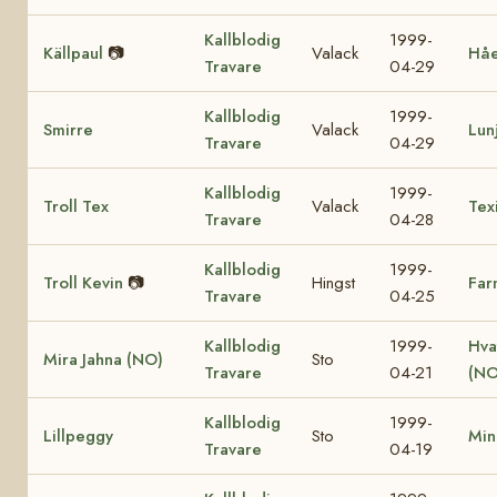
Kallblodig
1999-
Källpaul
📷
Valack
Hå
Travare
04-29
Kallblodig
1999-
Smirre
Valack
Lun
Travare
04-29
Kallblodig
1999-
Troll Tex
Valack
Tex
Travare
04-28
Kallblodig
1999-
Troll Kevin
📷
Hingst
Far
Travare
04-25
Kallblodig
1999-
Hva
Mira Jahna (NO)
Sto
Travare
04-21
(NO
Kallblodig
1999-
Lillpeggy
Sto
Min
Travare
04-19