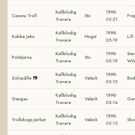
Kallblodig
1998-
Cessna Troll
Sto
Fre
Travare
05-21
Kallblodig
1998-
Kubbe Jahn
Hingst
Lill
Travare
05-19
Kallblodig
1998-
Ste
Polstjärna
Sto
Travare
05-19
Wil
Kallblodig
1998-
Zolopålle
📷
Valack
Bod
Travare
05-15
Kallblodig
1998-
Gangax
Valack
Gan
Travare
05-14
Kallblodig
1998-
Trollskogs Jerker
Valack
Sko
Travare
05-13