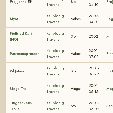
Frej Jahna
📷
Sto
Fre
Travare
04-10
Kallblodig
2002-
Mynt
Valack
Peg
Travare
04-01
Fjellstad Kari
Kallblodig
Sto
2002
Min
(NO)
Travare
Kallblodig
2001-
Pastorsexpressen
Valack
Finn
Travare
07-08
Kallblodig
2001-
Pil Jahna
Sto
Fix 
Travare
06-29
Kallblodig
2001-
Mega Troll
Hingst
Me
Travare
06-15
Tingbackens
Kallblodig
2001-
Sto
Sans
Trolla
Travare
05-09