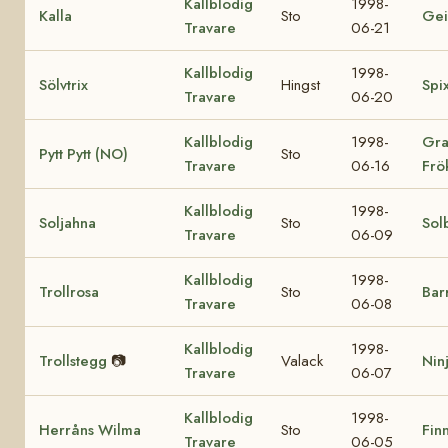
Kallblodig
1998-
Kalla
Sto
Gei
Travare
06-21
Kallblodig
1998-
Sölvtrix
Hingst
Spi
Travare
06-20
Kallblodig
1998-
Gra
Pytt Pytt (NO)
Sto
Travare
06-16
Frö
Kallblodig
1998-
Soljahna
Sto
Sol
Travare
06-09
Kallblodig
1998-
Trollrosa
Sto
Bar
Travare
06-08
Kallblodig
1998-
Trollstegg
📷
Valack
Nin
Travare
06-07
Kallblodig
1998-
Herråns Wilma
Sto
Finn
Travare
06-05