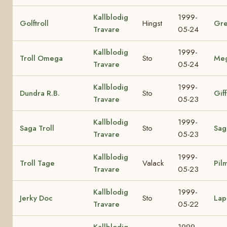
Kallblodig
1999-
Golftroll
Hingst
Gre
Travare
05-24
Kallblodig
1999-
Troll Omega
Sto
Me
Travare
05-24
Kallblodig
1999-
Dundra R.B.
Sto
Giff
Travare
05-23
Kallblodig
1999-
Saga Troll
Sto
Sag
Travare
05-23
Kallblodig
1999-
Troll Tage
Valack
Pil
Travare
05-23
Kallblodig
1999-
Jerky Doc
Sto
Lap
Travare
05-22
Kallblodig
1999-