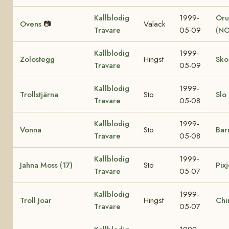
Kallblodig
1999-
Öru
Ovens
📷
Valack
Travare
05-09
(NO
Kallblodig
1999-
Zolostegg
Hingst
Sko
Travare
05-09
Kallblodig
1999-
Trollstjärna
Sto
Slo
Travare
05-08
Kallblodig
1999-
Vonna
Sto
Bar
Travare
05-08
Kallblodig
1999-
Jahna Moss (17)
Sto
Pixj
Travare
05-07
Kallblodig
1999-
Troll Joar
Hingst
Chi
Travare
05-07