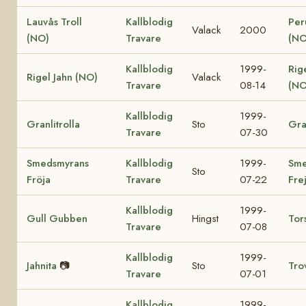
Lauvås Troll
Kallblodig
Per
Valack
2000
(NO)
Travare
(NO
Kallblodig
1999-
Rig
Rigel Jahn (NO)
Valack
Travare
08-14
(NO
Kallblodig
1999-
Granlitrolla
Sto
Gra
Travare
07-30
Smedsmyrans
Kallblodig
1999-
Sme
Sto
Fröja
Travare
07-22
Fre
Kallblodig
1999-
Gull Gubben
Hingst
Tor
Travare
07-08
Kallblodig
1999-
Jahnita
📷
Sto
Tro
Travare
07-01
Kallblodig
1999-