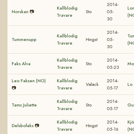
2014-
Kallblodig
Lo
Norskan
📷
Sto
05-
Travare
(N
30
2014-
Kallblodig
Tu
Tummenupp
Hingst
05-
Travare
(N
30
Kallblodig
2014-
Faks Alva
Sto
Mo
Travare
05-23
Leo Faksen (NO)
Kallblodig
2014-
Valack
Lo 
📷
Travare
05-17
Kallblodig
2014-
Tams Juliette
Sto
Gul
Travare
05-17
Kallblodig
2014-
Kjö
Delsbofaks
📷
Hingst
Travare
05-16
(N