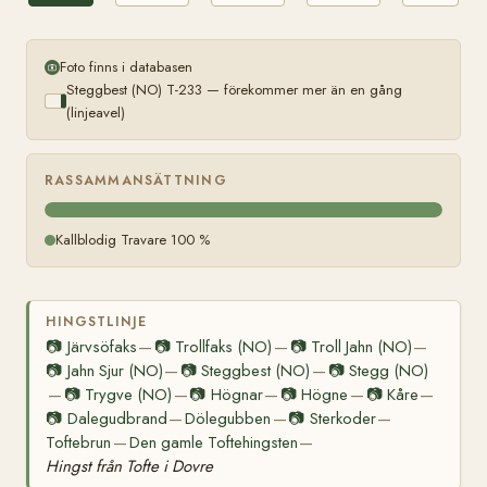
Foto finns i databasen
Steggbest (NO) T-233 — förekommer mer än en gång
(linjeavel)
RASSAMMANSÄTTNING
Kallblodig Travare 100 %
HINGSTLINJE
📷
Järvsöfaks
📷
Trollfaks (NO)
📷
Troll Jahn (NO)
—
—
—
📷
Jahn Sjur (NO)
📷
Steggbest (NO)
📷
Stegg (NO)
—
—
📷
Trygve (NO)
📷
Högnar
📷
Högne
📷
Kåre
—
—
—
—
—
📷
Dalegudbrand
Dölegubben
📷
Sterkoder
—
—
—
Toftebrun
Den gamle Toftehingsten
—
—
Hingst från Tofte i Dovre