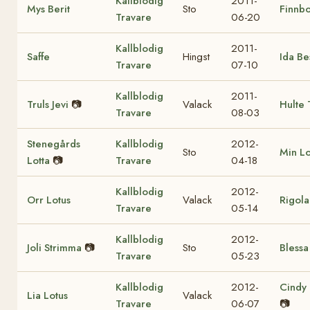
Kallblodig
2011-
Mys Berit
Sto
Finnbo
Travare
06-20
Kallblodig
2011-
Saffe
Hingst
Ida Be
Travare
07-10
Kallblodig
2011-
Truls Jevi
📷
Valack
Hulte 
Travare
08-03
Stenegårds
Kallblodig
2012-
Sto
Min L
Lotta
📷
Travare
04-18
Kallblodig
2012-
Orr Lotus
Valack
Rigola
Travare
05-14
Kallblodig
2012-
Joli Strimma
📷
Sto
Bless
Travare
05-23
Kallblodig
2012-
Cindy 
Lia Lotus
Valack
Travare
06-07
📷