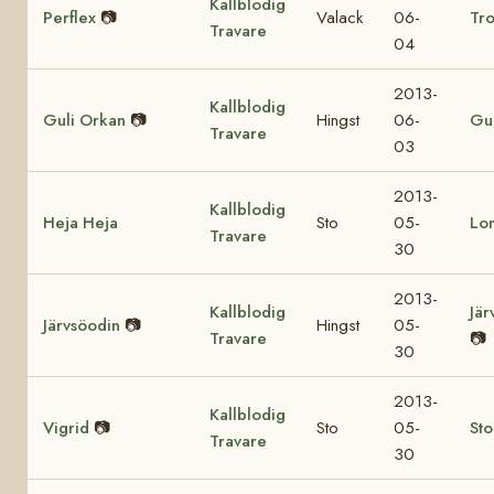
Kallblodig
Perflex
📷
Valack
06-
Tro
Travare
04
2013-
Kallblodig
Guli Orkan
📷
Hingst
06-
Gul
Travare
03
2013-
Kallblodig
Heja Heja
Sto
05-
Lo
Travare
30
2013-
Kallblodig
Jär
Järvsöodin
📷
Hingst
05-
Travare
📷
30
2013-
Kallblodig
Vigrid
📷
Sto
05-
St
Travare
30