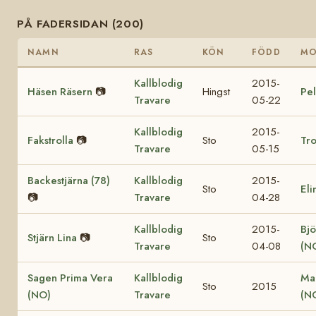
PÅ FADERSIDAN (200)
NAMN
RAS
KÖN
FÖDD
M
Kallblodig
2015-
Häsen Räsern
📷
Hingst
Pel
Travare
05-22
Kallblodig
2015-
Fakstrolla
📷
Sto
Tro
Travare
05-15
Backestjärna (78)
Kallblodig
2015-
Sto
Eli
📷
Travare
04-28
Kallblodig
2015-
Bjö
Stjärn Lina
📷
Sto
Travare
04-08
(N
Sagen Prima Vera
Kallblodig
Ma
Sto
2015
(NO)
Travare
(N