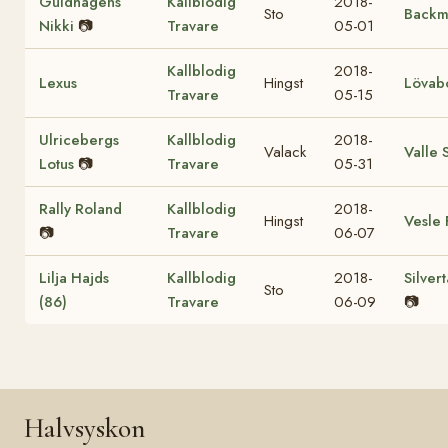
Guldhagens
Kallblodig
2018-
Sto
Backm
Nikki
📷
Travare
05-01
Kallblodig
2018-
Lexus
Hingst
Lövab
Travare
05-15
Ulricebergs
Kallblodig
2018-
Valack
Valle 
Lotus
📷
Travare
05-31
Rally Roland
Kallblodig
2018-
Hingst
Vesle 
📷
Travare
06-07
Lilja Hajds
Kallblodig
2018-
Silver
Sto
(86)
Travare
06-09
📷
Halvsyskon