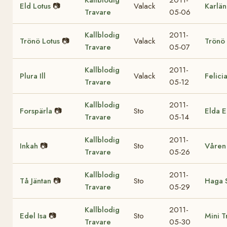
Eld Lotus
📷
Valack
Karlän
Travare
05-06
Kallblodig
2011-
Trönö Lotus
📷
Valack
Trönö 
Travare
05-07
Kallblodig
2011-
Plura Ill
Valack
Felicia
Travare
05-12
Kallblodig
2011-
Forspärla
📷
Sto
Elda E
Travare
05-14
Kallblodig
2011-
Inkah
📷
Sto
Våren
Travare
05-26
Kallblodig
2011-
Tå Jäntan
📷
Sto
Haga 
Travare
05-29
Kallblodig
2011-
Edel Isa
📷
Sto
Mini T
Travare
05-30