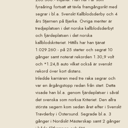
fyraåring fortsatt att tävla framgångsrikt med
segrar i bl.a. Svenskt Kallblodsderby och 4
års Stjernen på Bjerke. Övriga meriter är
tredjeplatsen i det norska kallblodsderbyt
och fjärdeplatsen i det norska
kallblodskriteriet. Hittills har han tjänat
1.029.260:- på 25 starter och segrat 10
gånger samt noterat rekorden 1.30,9 volt
och *1.24,8 auto vilket också är svenskt
rekord över kort distans.
Inledde karriären med tre raka segrar och
var en årgångstopp redan från start. Detta
visade han bl.a. genom fjärdeplatser i såväl
det svenska som norksa Kriteriet. Den allra
största segern kom sedan året efter i Svenskt
Travderby i Östersund. Segrade bl.a. 3
gånger i Nordiskt Mästerskap samt 2 gånger