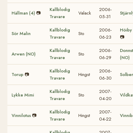
Kallblodig
2006-
Hällman (4)
📷
Valack
Stjärnl
Travare
05-31
Kallblodig
2006-
Höiby 
Sör Malin
Sto
Travare
06-23
📷
Kallblodig
2006-
Donnst
Arwen (NO)
Sto
Travare
06-29
(NO)
Kallblodig
2006-
Torup
📷
Hingst
Solbe
Travare
06-30
Kallblodig
2007-
Lykke Mimi
Sto
Vildka
Travare
04-20
Kallblodig
2007-
Vinnilotus
📷
Hingst
Vinnib
Travare
04-22
Kallblodig
2007-