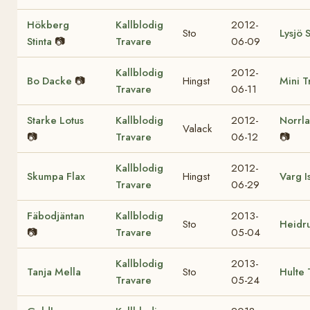
Hökberg
Kallblodig
2012-
Sto
Lysjö 
Stinta
📷
Travare
06-09
Kallblodig
2012-
Bo Dacke
📷
Hingst
Mini T
Travare
06-11
Starke Lotus
Kallblodig
2012-
Norrla
Valack
📷
Travare
06-12
📷
Kallblodig
2012-
Skumpa Flax
Hingst
Varg I
Travare
06-29
Fäbodjäntan
Kallblodig
2013-
Sto
Heidr
📷
Travare
05-04
Kallblodig
2013-
Tanja Mella
Sto
Hulte 
Travare
05-24