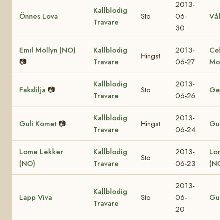
2013-
Kallblodig
Önnes Lova
Sto
06-
Vå
Travare
30
Emil Mollyn (NO)
Kallblodig
2013-
Ce
Hingst
📷
Travare
06-27
Mo
Kallblodig
2013-
Fakslilja
📷
Sto
Ge
Travare
06-26
Kallblodig
2013-
Guli Komet
📷
Hingst
Gul
Travare
06-24
Lome Lekker
Kallblodig
2013-
Lo
Sto
(NO)
Travare
06-23
(N
2013-
Kallblodig
Lapp Viva
Sto
06-
Gul
Travare
20