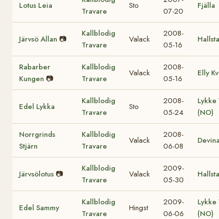
Lotus Leia
Sto
Fjälla
Travare
07-20
Kallblodig
2008-
Järvsö Allan
📷
Valack
Hallst
Travare
05-16
Rabarber
Kallblodig
2008-
Valack
Elly K
Kungen
📷
Travare
05-16
Kallblodig
2008-
Lykke 
Edel Lykka
Sto
Travare
05-24
(NO)
Norrgrinds
Kallblodig
2008-
Valack
Devina
Stjärn
Travare
06-08
Kallblodig
2009-
Järvsölotus
📷
Valack
Hallst
Travare
05-30
Kallblodig
2009-
Lykke 
Edel Sammy
Hingst
Travare
06-06
(NO)