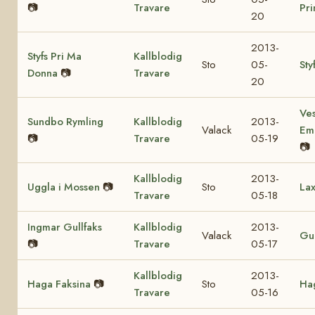
📷
Travare
Pr
20
2013-
Styfs Pri Ma
Kallblodig
Sto
05-
Sty
Donna
📷
Travare
20
Ves
Sundbo Rymling
Kallblodig
2013-
Valack
Em
📷
Travare
05-19
📷
Kallblodig
2013-
Uggla i Mossen
📷
Sto
Lax
Travare
05-18
Ingmar Gullfaks
Kallblodig
2013-
Valack
Gul
📷
Travare
05-17
Kallblodig
2013-
Haga Faksina
📷
Sto
Hag
Travare
05-16