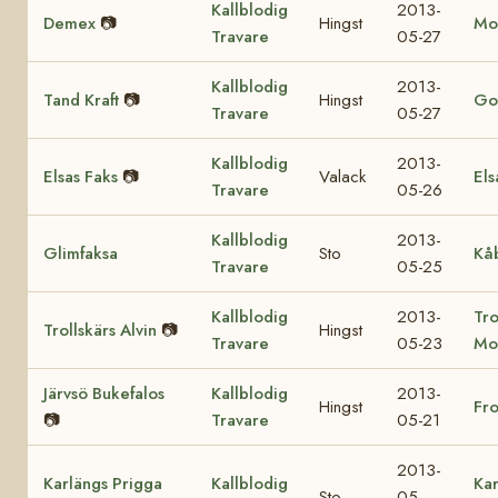
Kallblodig
2013-
Demex
📷
Hingst
Mo
Travare
05-27
Kallblodig
2013-
Tand Kraft
📷
Hingst
Got
Travare
05-27
Kallblodig
2013-
Elsas Faks
📷
Valack
Els
Travare
05-26
Kallblodig
2013-
Glimfaksa
Sto
Kå
Travare
05-25
Kallblodig
2013-
Tro
Trollskärs Alvin
📷
Hingst
Travare
05-23
Mo
Järvsö Bukefalos
Kallblodig
2013-
Hingst
Fr
📷
Travare
05-21
2013-
Karlängs Prigga
Kallblodig
Kar
Sto
05-