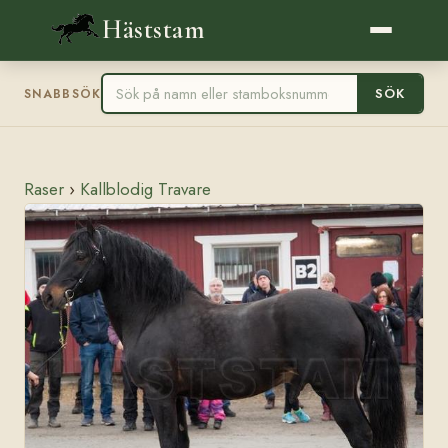
Häststam
SÖK
SNABBSÖK
Raser
›
Kallblodig Travare