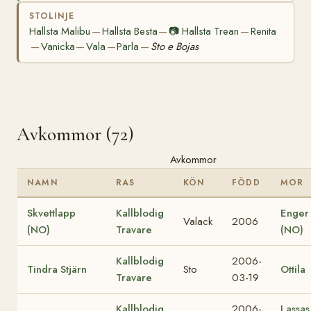
STOLINJE
Hallsta Malibu
Hallsta Besta
📷
Hallsta Trean
Renita
—
—
—
Vanicka
Vala
Pärla
Sto e Bojas
—
—
—
—
Avkommor (72)
Avkommor
NAMN
RAS
KÖN
FÖDD
MOR
Skvettlapp
Kallblodig
Enger
Valack
2006
(NO)
Travare
(NO)
Kallblodig
2006-
Tindra Stjärn
Sto
Ottila
Travare
03-19
Kallblodig
2006-
Lassas