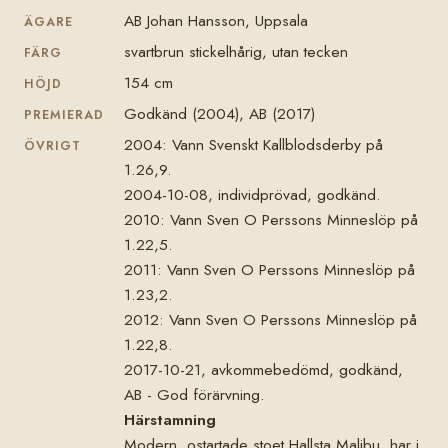
AB Johan Hansson, Uppsala
ÄGARE
svartbrun stickelhårig, utan tecken
FÄRG
154 cm
HÖJD
Godkänd (2004), AB (2017)
PREMIERAD
2004: Vann Svenskt Kallblodsderby på
ÖVRIGT
1.26,9.
2004-10-08, individprövad, godkänd.
2010: Vann Sven O Perssons Minneslöp på
1.22,5.
2011: Vann Sven O Perssons Minneslöp på
1.23,2.
2012: Vann Sven O Perssons Minneslöp på
1.22,8.
2017-10-21, avkommebedömd, godkänd,
AB - God förärvning.
Härstamning
Modern, ostartade stoet Hallsta Malibu, har i