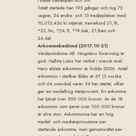
i både Elitkampen och SM.
Totalt startade han 195 gånger och tog 75
segrar, 24 andra- och 15 tredjeplatser med
10,015,436 kr intjänat, travrekord 21,1k,
*22,3m, *24,1l, *19,6ak, 21,8am och
24,4al.
Avkommebedömd (2017-10-21)
Värdeomdöme AB. Hingstens förärvning är
god. Hallsta Lotus har verkat i svensk avel.
Hans äldsta avkommor är födda 2006. Antal
avkommor i startbar ålder är 67 (3 norska
och 64 svenska) varav 34 har startat, vilket
ger en medelhög startprocent. En avkomma
har tjänat över 500 000 kronor. Av de 18
avkommor som tjänat över 100 000 kronor
är elva ston. Avkommorna har en hög
medel- och medianprissumma per
startande avkomma, men genomsnittet per