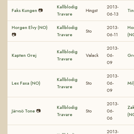
Kallblodig
2013-
Faks Kungen
📷
Hingst
Tin
Travare
06-13
Horgen Elvy (NO)
Kallblodig
2013-
Ho
Sto
📷
Travare
06-11
(N
2013-
Kallblodig
Kapten Grej
Valack
06-
Gr
Travare
09
2013-
Kallblodig
Lex Faxa (NO)
Sto
06-
Mil
Travare
09
2013-
Kallblodig
Za
Järvsö Tone
📷
Sto
06-
Travare
(N
06
2013-