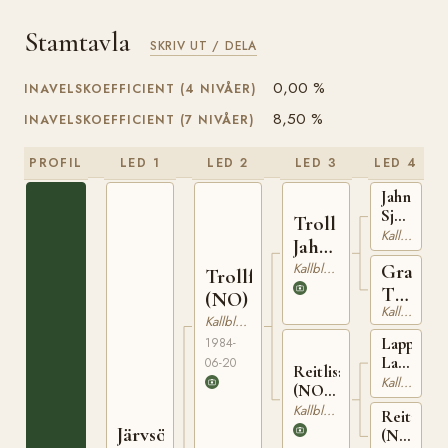
Stamtavla
SKRIV UT / DELA
0,00 %
INAVELSKOEFFICIENT (4 NIVÅER)
8,50 %
INAVELSKOEFFICIENT (7 NIVÅER)
PROFIL
LED 1
LED 2
LED 3
LED 4
Jahn
Sjur
Troll
(NO)
Kallblodig Travare
Jahn
T-
(NO)
Kallblodig Travare
Grans
254
Trollfaks
Turi
(NO)
Kallblodig Travare
(NO)
Kallblodig Travare
Lapp
1984-
Lars
06-20
Reitlisa
(NO)
Kallblodig Travare
(NO)
N
T-
Kallblodig Travare
Reitmoll
1933
23099
Järvsöfaks
(NO)