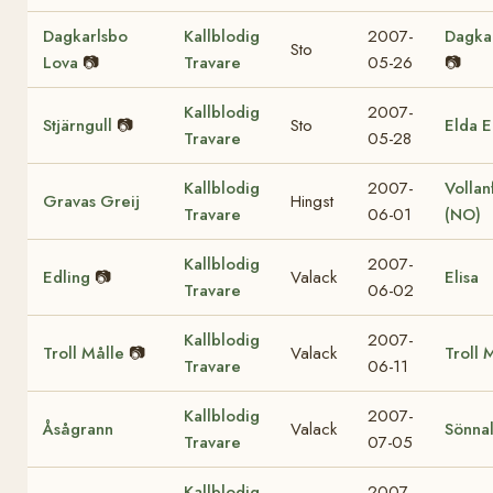
Dagkarlsbo
Kallblodig
2007-
Dagka
Sto
Lova
📷
Travare
05-26
📷
Kallblodig
2007-
Stjärngull
📷
Sto
Elda E
Travare
05-28
Kallblodig
2007-
Vollan
Gravas Greij
Hingst
Travare
06-01
(NO)
Kallblodig
2007-
Edling
📷
Valack
Elisa
Travare
06-02
Kallblodig
2007-
Troll Målle
📷
Valack
Troll 
Travare
06-11
Kallblodig
2007-
Åsågrann
Valack
Sönna
Travare
07-05
Kallblodig
2007-