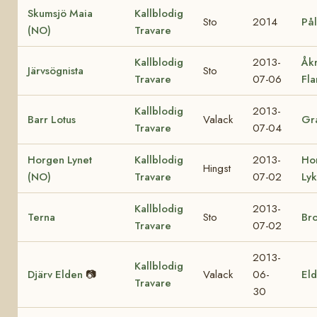
Skumsjö Maia
Kallblodig
Sto
2014
Pål
(NO)
Travare
Kallblodig
2013-
Åk
Järvsögnista
Sto
Travare
07-06
Fl
Kallblodig
2013-
Barr Lotus
Valack
Gra
Travare
07-04
Horgen Lynet
Kallblodig
2013-
Ho
Hingst
(NO)
Travare
07-02
Ly
Kallblodig
2013-
Terna
Sto
Br
Travare
07-02
2013-
Kallblodig
Djärv Elden
📷
Valack
06-
Eld
Travare
30