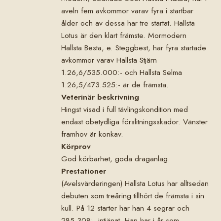
aveln fem avkommor varav fyra i startbar
ålder och av dessa har tre startat. Hallsta
Lotus är den klart främste. Mormodern
Hallsta Besta, e. Steggbest, har fyra startade
avkommor varav Hallsta Stjärn
1.26,6/535.000:- och Hallsta Selma
1.26,5/473.525:- är de främsta.
Veterinär beskrivning
Hingst visad i full tävlingskondition med
endast obetydliga förslitningsskador. Vänster
framhov är konkav.
Körprov
God körbarhet, goda draganlag.
Prestationer
(Avelsvärderingen) Hallsta Lotus har alltsedan
debuten som treåring tillhört de främsta i sin
kull. På 12 starter har han 4 segrar och
285.308:- intjänat. Han har i år som