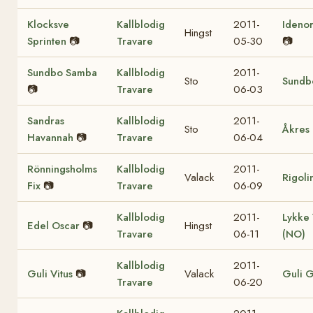
Klocksve
Kallblodig
2011-
Ideno
Hingst
Sprinten
📷
Travare
05-30
📷
Sundbo Samba
Kallblodig
2011-
Sto
Sundbo
📷
Travare
06-03
Sandras
Kallblodig
2011-
Sto
Åkres
Havannah
📷
Travare
06-04
Rönningsholms
Kallblodig
2011-
Valack
Rigoli
Fix
📷
Travare
06-09
Kallblodig
2011-
Lykke 
Edel Oscar
📷
Hingst
Travare
06-11
(NO)
Kallblodig
2011-
Guli Vitus
📷
Valack
Guli G
Travare
06-20