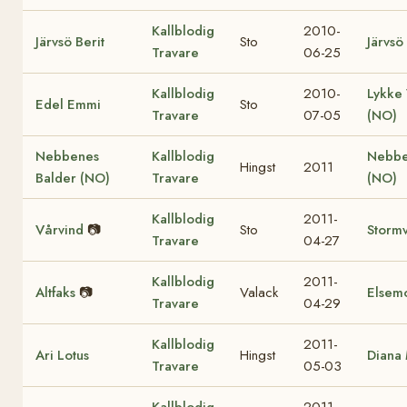
Kallblodig
2010-
Järvsö Berit
Sto
Järvsö 
Travare
06-25
Kallblodig
2010-
Lykke 
Edel Emmi
Sto
Travare
07-05
(NO)
Nebbenes
Kallblodig
Nebbe
Hingst
2011
Balder (NO)
Travare
(NO)
Kallblodig
2011-
Vårvind
📷
Sto
Storm
Travare
04-27
Kallblodig
2011-
Altfaks
📷
Valack
Elsem
Travare
04-29
Kallblodig
2011-
Ari Lotus
Hingst
Diana
Travare
05-03
Kallblodig
2011-