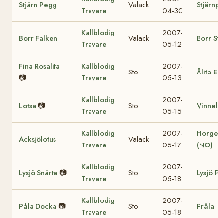
Stjärn Pegg
Valack
Stjär
Travare
04-30
Kallblodig
2007-
Borr Falken
Valack
Borr S
Travare
05-12
Fina Rosalita
Kallblodig
2007-
Sto
Ålita 
📷
Travare
05-13
Kallblodig
2007-
Lotsa
📷
Sto
Vinne
Travare
05-15
Kallblodig
2007-
Horge
Acksjölotus
Valack
Travare
05-17
(NO)
Kallblodig
2007-
Lysjö Snärta
📷
Sto
Lysjö 
Travare
05-18
Kallblodig
2007-
Påla Docka
📷
Sto
Pråla
Travare
05-18