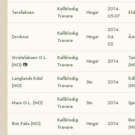
Kallblodig
2014-
Ternfaksen
Hingst
El
Travare
05-07
2014-
Kallblodig
Drivknut
Hingst
04-
Åst
Travare
02
Grislefaksen G.L.
Kallblodig
Ta
Hingst
2014
(NO)
📷
Travare
(N
Langlands Edel
Kallblodig
Edl
Sto
2014
(NO)
Travare
(N
Kallblodig
Maia G.L. (NO)
Sto
2014
Sje
Travare
Kallblodig
Ri
Rim Faks (NO)
Hingst
2014
Travare
(N