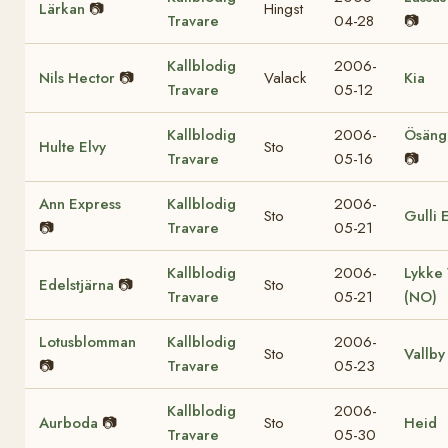
Lärkan
📷
Hingst
Travare
04-28
📷
Kallblodig
2006-
Nils Hector
📷
Valack
Kia
Travare
05-12
Kallblodig
2006-
Ösänge
Hulte Elvy
Sto
Travare
05-16
📷
Ann Express
Kallblodig
2006-
Sto
Gulli 
📷
Travare
05-21
Kallblodig
2006-
Lykke 
Edelstjärna
📷
Sto
Travare
05-21
(NO)
Lotusblomman
Kallblodig
2006-
Sto
Vallby 
📷
Travare
05-23
Kallblodig
2006-
Aurboda
📷
Sto
Heid
Travare
05-30