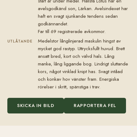
start är under medel. Hallsta Lotus har en
avelsgodkänd son, Lärkan. Avelsindexet har
haft en svagt sjunkande tendens sedan
godkännandet.
Far till 69 registrerade avkommor.
Medelstor långlinjerad maskulin hingst av
UTLÅTANDE
mycket god rastyp. Uttrycksfullt huvud. Brett
ansatt bred, kort och välvd hals. Lång
manke, lång liggande bog. Lindrigt sluttande
kors, något vinklad knipt has. Svagt intåad
och konkav hov vänster fram. Energiska
rörelser i skritt, spänstiga i trav.
SKICKA IN BILD
RAPPORTERA FEL