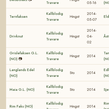
Travare
05-16
(N
Kallblodig
2014-
Ternfaksen
Hingst
El
Travare
05-07
2014-
Kallblodig
Drivknut
Hingst
04-
Åst
Travare
02
Grislefaksen G.L.
Kallblodig
Ta
Hingst
2014
(NO)
📷
Travare
(N
Langlands Edel
Kallblodig
Edl
Sto
2014
(NO)
Travare
(N
Kallblodig
Maia G.L. (NO)
Sto
2014
Sje
Travare
Kallblodig
Ri
Rim Faks (NO)
Hingst
2014