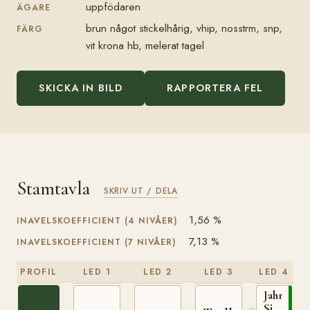
uppfödaren
ÄGARE
brun något stickelhårig, vhip, nosstrm, snp,
FÄRG
vit krona hb, melerat tagel
SKICKA IN BILD
RAPPORTERA FEL
Stamtavla
SKRIV UT / DELA
1,56 %
INAVELSKOEFFICIENT (4 NIVÅER)
7,13 %
INAVELSKOEFFICIENT (7 NIVÅER)
PROFIL
LED 1
LED 2
LED 3
LED 4
Jahn
Sjur