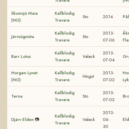
Travare
(N
Skumsjö Maia
Kallblodig
Sto
2014
Pål
(NO)
Travare
Kallblodig
2013-
Åk
Järvsögnista
Sto
Travare
07-06
Fl
Kallblodig
2013-
Barr Lotus
Valack
Gra
Travare
07-04
Horgen Lynet
Kallblodig
2013-
Ho
Hingst
(NO)
Travare
07-02
Ly
Kallblodig
2013-
Terna
Sto
Br
Travare
07-02
2013-
Kallblodig
Djärv Elden
📷
Valack
06-
Eld
Travare
30