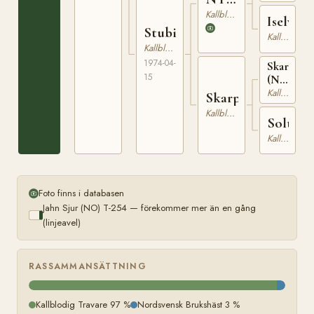
42
Kallblodig Travare
Iselva
Stubina
Kallblodig Travare
Kallblodig Travare
1974-04-
Skarphed
15
(NO)
NT
Kallblodig Travare
Skarptula
19
Kallblodig Travare
Soltula
Kallblodig Travare
Foto finns i databasen
Jahn Sjur (NO) T-254 — förekommer mer än en gång
(linjeavel)
RASSAMMANSÄTTNING
Kallblodig Travare 97 %
Nordsvensk Brukshäst 3 %