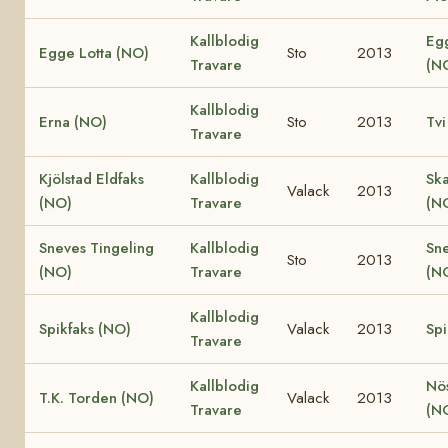
Kallblodig
Eg
Egge Lotta (NO)
Sto
2013
Travare
(N
Kallblodig
Erna (NO)
Sto
2013
Tvi
Travare
Kjölstad Eldfaks
Kallblodig
Ska
Valack
2013
(NO)
Travare
(N
Sneves Tingeling
Kallblodig
Sn
Sto
2013
(NO)
Travare
(N
Kallblodig
Spikfaks (NO)
Valack
2013
Spi
Travare
Kallblodig
Nö
T.K. Torden (NO)
Valack
2013
Travare
(N