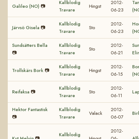
Kallblodig
2012-
Ta
Galileo (NO)
📷
Hingst
Travare
06-23
(N
Kallblodig
2012-
Ho
Järvsö Gisela
📷
Sto
Travare
06-23
(N
Sundsätters Bella
Kallblodig
2012-
Sun
Sto
📷
Travare
06-21
Eli
Kallblodig
2012-
Bor
Trollskärs Bork
📷
Hingst
Travare
06-15
(N
Kallblodig
2012-
Reifaksa
📷
Sto
La
Travare
06-11
Hektor Fantastisk
Kallblodig
2012-
Valack
Bir
📷
Travare
06-07
2012-
Kallblodig
Kut Melvin
📷
Hingst
06-
Alf