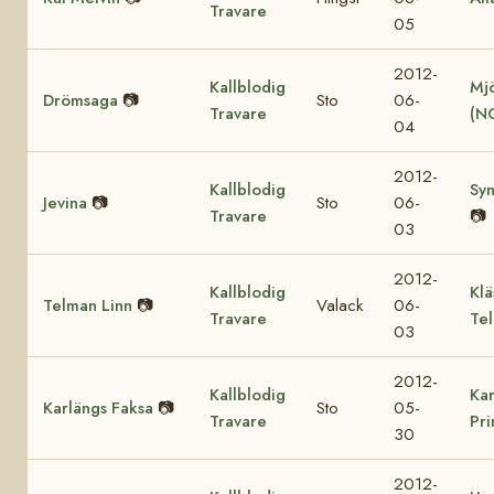
Travare
05
2012-
Kallblodig
Mjö
Drömsaga
📷
Sto
06-
Travare
(N
04
2012-
Kallblodig
Sy
Jevina
📷
Sto
06-
Travare
📷
03
2012-
Kallblodig
Klä
Telman Linn
📷
Valack
06-
Travare
Te
03
2012-
Kallblodig
Kar
Karlängs Faksa
📷
Sto
05-
Travare
Pr
30
2012-