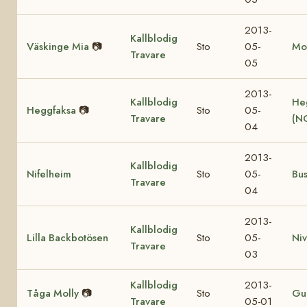
2013-
Kallblodig
Väskinge Mia
📷
Sto
05-
Mo
Travare
05
2013-
Kallblodig
He
Heggfaksa
📷
Sto
05-
Travare
(N
04
2013-
Kallblodig
Nifelheim
Sto
05-
Bu
Travare
04
2013-
Kallblodig
Lilla Backbotösen
Sto
05-
Ni
Travare
03
Kallblodig
2013-
Tåga Molly
📷
Sto
Gul
Travare
05-01