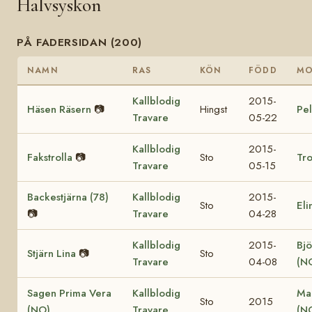
Halvsyskon
PÅ FADERSIDAN (200)
NAMN
RAS
KÖN
FÖDD
M
Kallblodig
2015-
Häsen Räsern
📷
Hingst
Pel
Travare
05-22
Kallblodig
2015-
Fakstrolla
📷
Sto
Tro
Travare
05-15
Backestjärna (78)
Kallblodig
2015-
Sto
Eli
📷
Travare
04-28
Kallblodig
2015-
Bjö
Stjärn Lina
📷
Sto
Travare
04-08
(N
Sagen Prima Vera
Kallblodig
Ma
Sto
2015
(NO)
Travare
(N