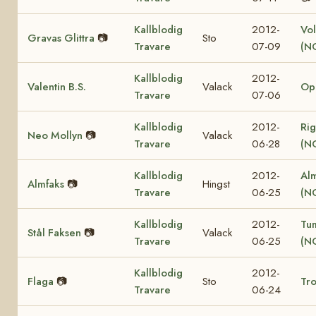
Kallblodig
2012-
Vol
Gravas Glittra
📷
Sto
Travare
07-09
(N
Kallblodig
2012-
Valentin B.S.
Valack
Op
Travare
07-06
Kallblodig
2012-
Rig
Neo Mollyn
📷
Valack
Travare
06-28
(N
Kallblodig
2012-
Al
Almfaks
📷
Hingst
Travare
06-25
(N
Kallblodig
2012-
Tu
Stål Faksen
📷
Valack
Travare
06-25
(N
Kallblodig
2012-
Flaga
📷
Sto
Tro
Travare
06-24