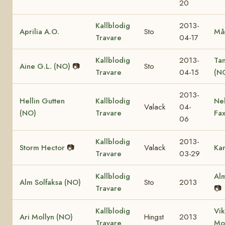
20
Kallblodig
2013-
Aprilia A.O.
Sto
Må
Travare
04-17
Kallblodig
2013-
Ta
Aine G.L. (NO)
📷
Sto
Travare
04-15
(N
2013-
Hellin Gutten
Kallblodig
Ne
Valack
04-
(NO)
Travare
Fa
06
Kallblodig
2013-
Storm Hector
📷
Valack
Kar
Travare
03-29
Kallblodig
Alm
Alm Solfaksa (NO)
Sto
2013
Travare
📷
Kallblodig
Vik
Ari Mollyn (NO)
Hingst
2013
Travare
Mo