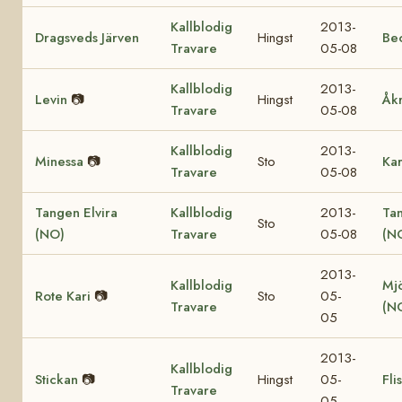
Kallblodig
2013-
Dragsveds Järven
Hingst
Be
Travare
05-08
Kallblodig
2013-
Levin
📷
Hingst
Åk
Travare
05-08
Kallblodig
2013-
Minessa
📷
Sto
Ka
Travare
05-08
Tangen Elvira
Kallblodig
2013-
Ta
Sto
(NO)
Travare
05-08
(N
2013-
Kallblodig
Mjö
Rote Kari
📷
Sto
05-
Travare
(N
05
2013-
Kallblodig
Stickan
📷
Hingst
05-
Fli
Travare
05