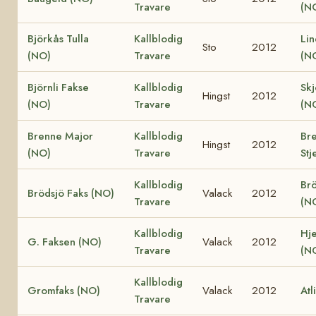
Travare
(N
Björkås Tulla
Kallblodig
Lin
Sto
2012
(NO)
Travare
(N
Björnli Fakse
Kallblodig
Skj
Hingst
2012
(NO)
Travare
(N
Brenne Major
Kallblodig
Br
Hingst
2012
(NO)
Travare
Stj
Kallblodig
Brö
Brödsjö Faks (NO)
Valack
2012
Travare
(N
Kallblodig
Hje
G. Faksen (NO)
Valack
2012
Travare
(N
Kallblodig
Gromfaks (NO)
Valack
2012
Atl
Travare