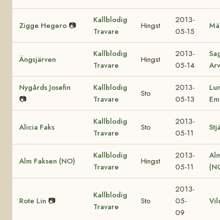
Kallblodig
2013-
Zigge Hegero
📷
Hingst
Mä
Travare
05-15
Kallblodig
2013-
Sa
Ängsjärven
Hingst
Travare
05-14
Ar
Nygårds Josefin
Kallblodig
2013-
Lu
Sto
📷
Travare
05-13
Em
Kallblodig
2013-
Alicia Faks
Sto
Stj
Travare
05-11
Kallblodig
2013-
Al
Alm Faksen (NO)
Hingst
Travare
05-11
(N
2013-
Kallblodig
Rote Lin
📷
Sto
05-
Vil
Travare
09