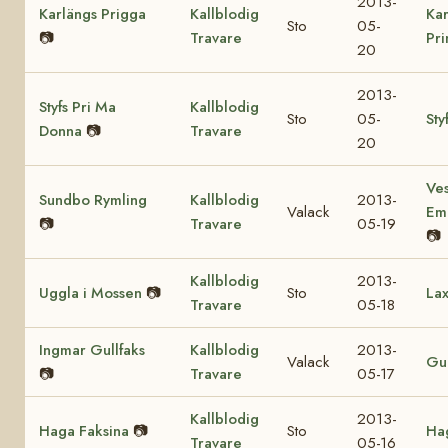
2013-
Karlängs Prigga
Kallblodig
Kar
Sto
05-
📷
Travare
Pr
20
2013-
Styfs Pri Ma
Kallblodig
Sto
05-
Sty
Donna
📷
Travare
20
Ves
Sundbo Rymling
Kallblodig
2013-
Valack
Em
📷
Travare
05-19
📷
Kallblodig
2013-
Uggla i Mossen
📷
Sto
Lax
Travare
05-18
Ingmar Gullfaks
Kallblodig
2013-
Valack
Gul
📷
Travare
05-17
Kallblodig
2013-
Haga Faksina
📷
Sto
Hag
Travare
05-16