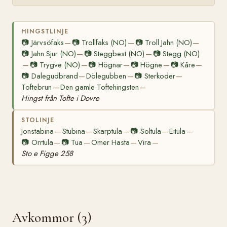
HINGSTLINJE
📷
Järvsöfaks
📷
Trollfaks (NO)
📷
Troll Jahn (NO)
—
—
—
📷
Jahn Sjur (NO)
📷
Steggbest (NO)
📷
Stegg (NO)
—
—
📷
Trygve (NO)
📷
Högnar
📷
Högne
📷
Kåre
—
—
—
—
—
📷
Dalegudbrand
Dölegubben
📷
Sterkoder
—
—
—
Toftebrun
Den gamle Toftehingsten
—
—
Hingst från Tofte i Dovre
STOLINJE
Jonstabina
Stubina
Skarptula
📷
Soltula
Eitula
—
—
—
—
—
📷
Orrtula
📷
Tua
Omer Hasta
Vira
—
—
—
—
Sto e Figge 258
Avkommor (3)