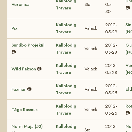
Kallblodig
Un
Veronica
Sto
05-
Travare
📷
30
Kallblodig
2012-
Sin
Pix
Valack
Travare
05-29
(N
Sundbo Projektil
Kallblodig
2012-
Gul
Valack
📷
Travare
05-28
(N
Kallblodig
2012-
Vär
Wild Fakson
📷
Valack
Travare
05-28
(N
Kallblodig
2012-
Faxmar
📷
Valack
El
Travare
05-25
Kallblodig
2012-
Ro
Tåga Rasmus
Valack
Travare
05-25
📷
Norm Maja (52)
Kallblodig
2012-
No
Sto