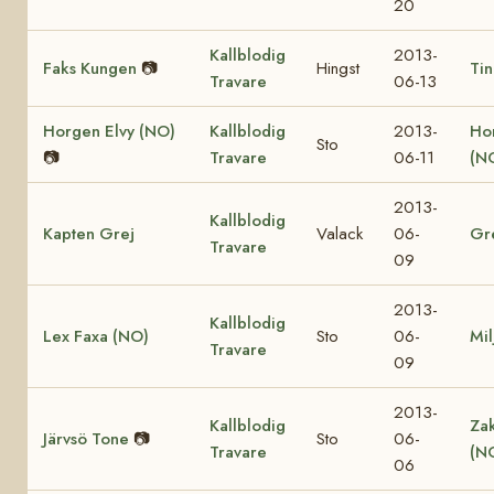
20
Kallblodig
2013-
Faks Kungen
📷
Hingst
Tin
Travare
06-13
Horgen Elvy (NO)
Kallblodig
2013-
Ho
Sto
📷
Travare
06-11
(N
2013-
Kallblodig
Kapten Grej
Valack
06-
Gr
Travare
09
2013-
Kallblodig
Lex Faxa (NO)
Sto
06-
Mil
Travare
09
2013-
Kallblodig
Za
Järvsö Tone
📷
Sto
06-
Travare
(N
06