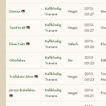
Kallblodig
2013-
Demex
📷
Hingst
Mo
Travare
05-27
Kallblodig
2013-
Tand Kraft
📷
Hingst
Got
Travare
05-27
Kallblodig
2013-
Elsas Faks
📷
Valack
Els
Travare
05-26
Kallblodig
2013-
Glimfaksa
Sto
Kå
Travare
05-25
Kallblodig
2013-
Tro
Trollskärs Alvin
📷
Hingst
Travare
05-23
Mo
Järvsö Bukefalos
Kallblodig
2013-
Hingst
Fr
📷
Travare
05-21