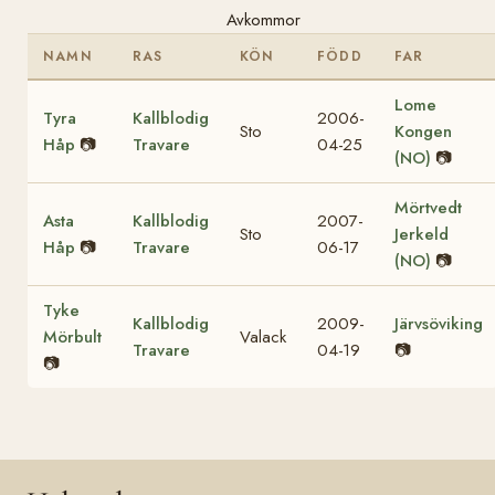
Avkommor
NAMN
RAS
KÖN
FÖDD
FAR
Lome
Tyra
Kallblodig
2006-
Sto
Kongen
Håp
📷
Travare
04-25
(NO)
📷
Mörtvedt
Asta
Kallblodig
2007-
Sto
Jerkeld
Håp
📷
Travare
06-17
(NO)
📷
Tyke
Kallblodig
2009-
Järvsöviking
Mörbult
Valack
Travare
04-19
📷
📷