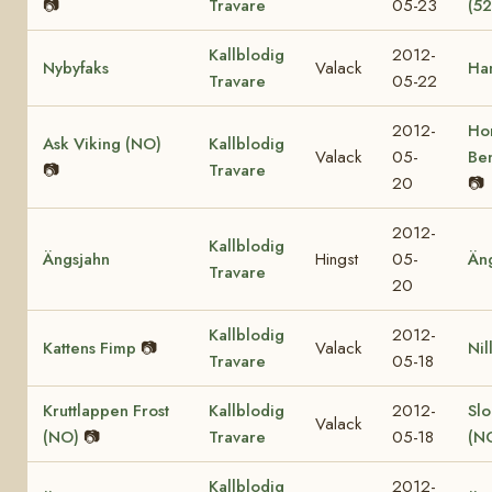
📷
Travare
05-23
(52
Kallblodig
2012-
Nybyfaks
Valack
Ha
Travare
05-22
2012-
Ho
Ask Viking (NO)
Kallblodig
Valack
05-
Be
📷
Travare
20
📷
2012-
Kallblodig
Ängsjahn
Hingst
05-
Än
Travare
20
Kallblodig
2012-
Kattens Fimp
📷
Valack
Nil
Travare
05-18
Kruttlappen Frost
Kallblodig
2012-
Sl
Valack
(NO)
📷
Travare
05-18
(N
Kallblodig
2012-