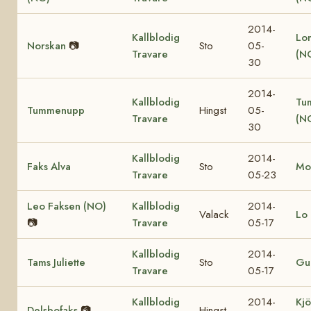
2014-
Kallblodig
Lo
Norskan
📷
Sto
05-
Travare
(N
30
2014-
Kallblodig
Tu
Tummenupp
Hingst
05-
Travare
(N
30
Kallblodig
2014-
Faks Alva
Sto
Mo
Travare
05-23
Leo Faksen (NO)
Kallblodig
2014-
Valack
Lo 
📷
Travare
05-17
Kallblodig
2014-
Tams Juliette
Sto
Gul
Travare
05-17
Kallblodig
2014-
Kjö
Delsbofaks
📷
Hingst