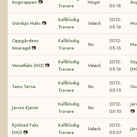
Ängsrappen
📷
Hingst
Än
Travare
05-18
Kallblodig
2012-
Gärdsjö Maks
📷
Valack
Mol
Travare
05-16
Oppgårdens
Kallblodig
2012-
Sto
Mar
Smaragd
📷
Travare
05-16
Kallblodig
2012-
Söy
Veisetfaks (NO)
📷
Valack
Travare
05-16
(N
Kallblodig
2012-
Tams Terna
Sto
Gul
Travare
05-15
Kallblodig
2012-
Jär
Järvsö Kjersti
Sto
Travare
05-10
📷
Kjölstad Faks
Kallblodig
2012-
Valack
Jär
(NO)
📷
Travare
05-07