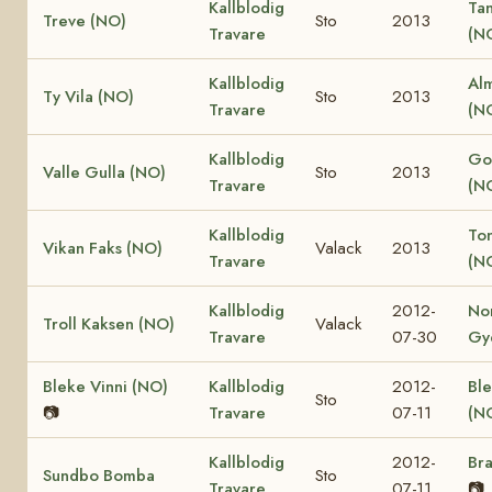
Kallblodig
Ta
Treve (NO)
Sto
2013
Travare
(N
Kallblodig
Al
Ty Vila (NO)
Sto
2013
Travare
(N
Kallblodig
Go
Valle Gulla (NO)
Sto
2013
Travare
(N
Kallblodig
Ton
Vikan Faks (NO)
Valack
2013
Travare
(N
Kallblodig
2012-
No
Troll Kaksen (NO)
Valack
Travare
07-30
Gy
Bleke Vinni (NO)
Kallblodig
2012-
Ble
Sto
📷
Travare
07-11
(N
Kallblodig
2012-
Bra
Sundbo Bomba
Sto
Travare
07-11
📷