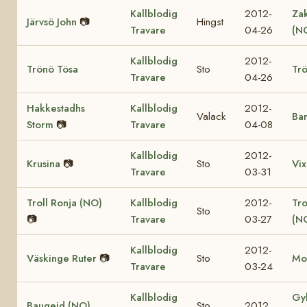
Kallblodig
2012-
Za
Järvsö John
📷
Hingst
Travare
04-26
(N
Kallblodig
2012-
Trönö Tösa
Sto
Trö
Travare
04-26
Hakkestadhs
Kallblodig
2012-
Valack
Bar
Storm
📷
Travare
04-08
Kallblodig
2012-
Krusina
📷
Sto
Vix
Travare
03-31
Troll Ronja (NO)
Kallblodig
2012-
Tr
Sto
📷
Travare
03-27
(N
Kallblodig
2012-
Väskinge Ruter
📷
Sto
Mo
Travare
03-24
Kallblodig
Gy
Baugeid (NO)
Sto
2012