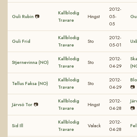
2012-
Kallblodig
Guli Rubin
📷
Hingst
05-
Gul
Travare
05
Kallblodig
2012-
Guli Frid
Sto
Ux
Travare
05-01
Kallblodig
2012-
Sk
Stjernevinna (NO)
Sto
Travare
04-29
(N
Kallblodig
2012-
Bl
Tellus Faksa (NO)
Sto
Travare
04-29
📷
Kallblodig
2012-
Jär
Järvsö Tor
📷
Hingst
Travare
04-28
📷
Kallblodig
2012-
Sid Ill
Valack
Fel
Travare
04-28