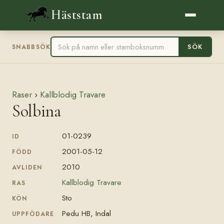
Häststam
SÖK
SNABBSÖK
Raser
›
Kallblodig Travare
Solbina
01-0239
ID
2001-05-12
FÖDD
2010
AVLIDEN
Kallblodig Travare
RAS
Sto
KÖN
Pedu HB, Indal
UPPFÖDARE