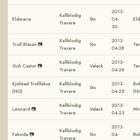
2013-
Kallblodig
Eldmarie
Sto
04-
Eld
Travare
30
Kallblodig
2013-
Troll Bläsan
📷
Sto
Ter
Travare
04-28
Kallblodig
2013-
Guli Castor
📷
Valack
Te
Travare
04-26
Kjölstad Trollfaksa
Kallblodig
2013-
Bok
Sto
(NO)
Travare
04-25
(N
Kallblodig
2013-
Leonard
📷
Valack
Mi
Travare
04-23
2013-
Kallblodig
Faksida
📷
Sto
04-
Rol
Travare