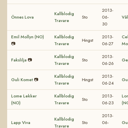
2013-
Kallblodig
Önnes Lova
Sto
06-
Vå
Travare
30
Emil Mollyn (NO)
Kallblodig
2013-
Ce
Hingst
📷
Travare
06-27
Mo
Kallblodig
2013-
Fakslilja
📷
Sto
Ge
Travare
06-26
Kallblodig
2013-
Guli Komet
📷
Hingst
Gul
Travare
06-24
Lome Lekker
Kallblodig
2013-
Lo
Sto
(NO)
Travare
06-23
(N
2013-
Kallblodig
Lapp Viva
Sto
06-
Gul
Travare