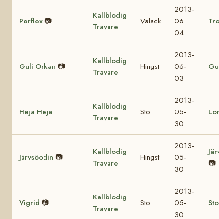
2013-
Kallblodig
Perflex
📷
Valack
06-
Tro
Travare
04
2013-
Kallblodig
Guli Orkan
📷
Hingst
06-
Gul
Travare
03
2013-
Kallblodig
Heja Heja
Sto
05-
Lo
Travare
30
2013-
Kallblodig
Jär
Järvsöodin
📷
Hingst
05-
Travare
📷
30
2013-
Kallblodig
Vigrid
📷
Sto
05-
St
Travare
30