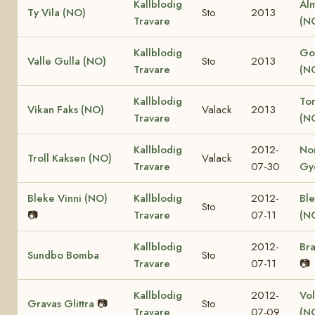
Kallblodig
Al
Ty Vila (NO)
Sto
2013
Travare
(N
Kallblodig
Go
Valle Gulla (NO)
Sto
2013
Travare
(N
Kallblodig
Ton
Vikan Faks (NO)
Valack
2013
Travare
(N
Kallblodig
2012-
No
Troll Kaksen (NO)
Valack
Travare
07-30
Gy
Bleke Vinni (NO)
Kallblodig
2012-
Ble
Sto
📷
Travare
07-11
(N
Kallblodig
2012-
Bra
Sundbo Bomba
Sto
Travare
07-11
📷
Kallblodig
2012-
Vol
Gravas Glittra
📷
Sto
Travare
07-09
(N