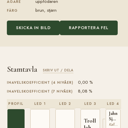
uppfödaren
ÄGARE
brun, stjärn
FÄRG
SKICKA IN BILD
RAPPORTERA FEL
Stamtavla
SKRIV UT / DELA
0,00 %
INAVELSKOEFFICIENT (4 NIVÅER)
8,08 %
INAVELSKOEFFICIENT (7 NIVÅER)
PROFIL
LED 1
LED 2
LED 3
LED 4
Jahn
Sjur
Troll
(NO)
Kallblodig Travare
Jahn