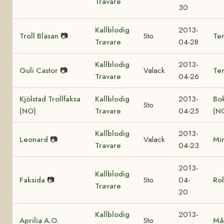
Travare
30
Kallblodig
2013-
Troll Bläsan
📷
Sto
Ter
Travare
04-28
Kallblodig
2013-
Guli Castor
📷
Valack
Te
Travare
04-26
Kjölstad Trollfaksa
Kallblodig
2013-
Bok
Sto
(NO)
Travare
04-25
(N
Kallblodig
2013-
Leonard
📷
Valack
Mi
Travare
04-23
2013-
Kallblodig
Faksida
📷
Sto
04-
Rol
Travare
20
Kallblodig
2013-
Aprilia A.O.
Sto
Må