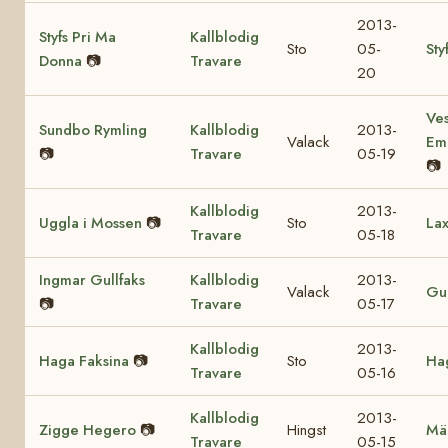
2013-
Styfs Pri Ma
Kallblodig
Sto
05-
Sty
Donna
📷
Travare
20
Ves
Sundbo Rymling
Kallblodig
2013-
Valack
Em
📷
Travare
05-19
📷
Kallblodig
2013-
Uggla i Mossen
📷
Sto
Lax
Travare
05-18
Ingmar Gullfaks
Kallblodig
2013-
Valack
Gul
📷
Travare
05-17
Kallblodig
2013-
Haga Faksina
📷
Sto
Hag
Travare
05-16
Kallblodig
2013-
Zigge Hegero
📷
Hingst
Mä
Travare
05-15