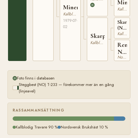
Minni
Minerra
Kallblodig Travare
Kallblodig Travare
1979-07-
Skarphed
02
(NO)
NT
Kallblodig Travare
Skarprema
19
Kallblodig Travare
Remora
NT
Nordsvensk Brukshäst
136
Foto finns i databasen
Steggbest (NO) T-233 — förekommer mer än en gång
(linjeavel)
RASSAMMANSÄTTNING
Kallblodig Travare 90 %
Nordsvensk Brukshäst 10 %