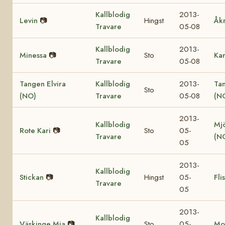
Kallblodig
2013-
Levin
📷
Hingst
Åk
Travare
05-08
Kallblodig
2013-
Minessa
📷
Sto
Ka
Travare
05-08
Tangen Elvira
Kallblodig
2013-
Ta
Sto
(NO)
Travare
05-08
(N
2013-
Kallblodig
Mjö
Rote Kari
📷
Sto
05-
Travare
(N
05
2013-
Kallblodig
Stickan
📷
Hingst
05-
Fli
Travare
05
2013-
Kallblodig
Väskinge Mia
📷
Sto
05-
Mo