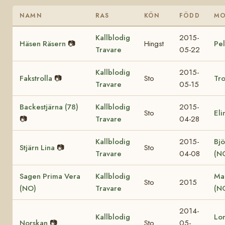
NAMN
RAS
KÖN
FÖDD
M
Kallblodig
2015-
Häsen Räsern
📷
Hingst
Pel
Travare
05-22
Kallblodig
2015-
Fakstrolla
📷
Sto
Tro
Travare
05-15
Backestjärna (78)
Kallblodig
2015-
Sto
Eli
📷
Travare
04-28
Kallblodig
2015-
Bjö
Stjärn Lina
📷
Sto
Travare
04-08
(N
Sagen Prima Vera
Kallblodig
Ma
Sto
2015
(NO)
Travare
(N
2014-
Kallblodig
Lo
Norskan
📷
Sto
05-