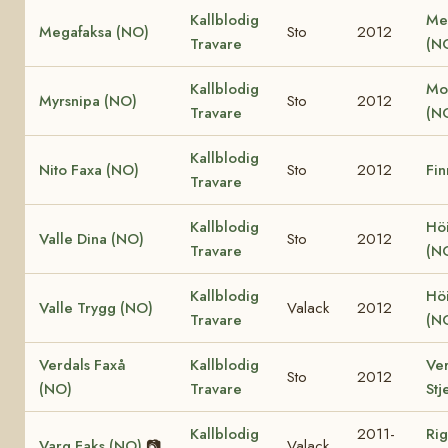
Kallblodig
Me
Megafaksa (NO)
Sto
2012
Travare
(N
Kallblodig
Mo
Myrsnipa (NO)
Sto
2012
Travare
(N
Kallblodig
Nito Faxa (NO)
Sto
2012
Fin
Travare
Kallblodig
Höi
Valle Dina (NO)
Sto
2012
Travare
(N
Kallblodig
Höi
Valle Trygg (NO)
Valack
2012
Travare
(N
Verdals Faxå
Kallblodig
Ver
Sto
2012
(NO)
Travare
Stj
Kallblodig
2011-
Rig
Varg Faks (NO)
📷
Valack