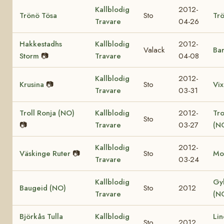
Kallblodig
2012-
Trönö Tösa
Sto
Trö
Travare
04-26
Hakkestadhs
Kallblodig
2012-
Valack
Bar
Storm
📷
Travare
04-08
Kallblodig
2012-
Krusina
📷
Sto
Vix
Travare
03-31
Troll Ronja (NO)
Kallblodig
2012-
Tr
Sto
📷
Travare
03-27
(N
Kallblodig
2012-
Väskinge Ruter
📷
Sto
Mo
Travare
03-24
Kallblodig
Gy
Baugeid (NO)
Sto
2012
Travare
(N
Björkås Tulla
Kallblodig
Lin
Sto
2012