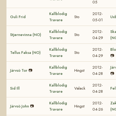
05
Kallblodig
2012-
Guli Frid
Sto
Ux
Travare
05-01
Kallblodig
2012-
Sk
Stjernevinna (NO)
Sto
Travare
04-29
(N
Kallblodig
2012-
Bl
Tellus Faksa (NO)
Sto
Travare
04-29
📷
Kallblodig
2012-
Jär
Järvsö Tor
📷
Hingst
Travare
04-28
📷
Kallblodig
2012-
Sid Ill
Valack
Fel
Travare
04-28
Kallblodig
2012-
Za
Järvsö John
📷
Hingst
Travare
04-26
(N