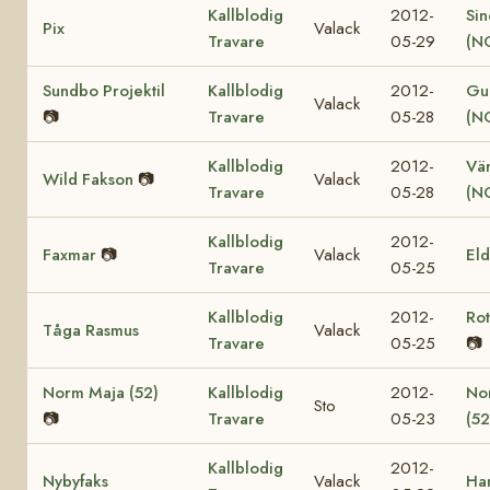
Kallblodig
2012-
Sin
Pix
Valack
Travare
05-29
(N
Sundbo Projektil
Kallblodig
2012-
Gul
Valack
📷
Travare
05-28
(N
Kallblodig
2012-
Vär
Wild Fakson
📷
Valack
Travare
05-28
(N
Kallblodig
2012-
Faxmar
📷
Valack
El
Travare
05-25
Kallblodig
2012-
Ro
Tåga Rasmus
Valack
Travare
05-25
📷
Norm Maja (52)
Kallblodig
2012-
No
Sto
📷
Travare
05-23
(52
Kallblodig
2012-
Nybyfaks
Valack
Ha