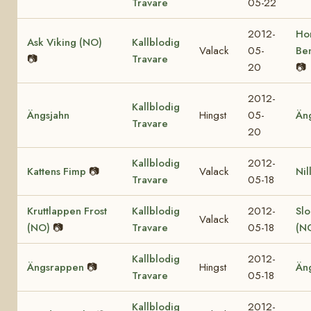
Travare
05-22
2012-
Ho
Ask Viking (NO)
Kallblodig
Valack
05-
Be
📷
Travare
20
📷
2012-
Kallblodig
Ängsjahn
Hingst
05-
Än
Travare
20
Kallblodig
2012-
Kattens Fimp
📷
Valack
Nil
Travare
05-18
Kruttlappen Frost
Kallblodig
2012-
Sl
Valack
(NO)
📷
Travare
05-18
(N
Kallblodig
2012-
Ängsrappen
📷
Hingst
Än
Travare
05-18
Kallblodig
2012-