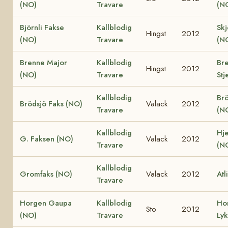
(NO)
Travare
(N
Björnli Fakse
Kallblodig
Skj
Hingst
2012
(NO)
Travare
(N
Brenne Major
Kallblodig
Br
Hingst
2012
(NO)
Travare
Stj
Kallblodig
Brö
Brödsjö Faks (NO)
Valack
2012
Travare
(N
Kallblodig
Hje
G. Faksen (NO)
Valack
2012
Travare
(N
Kallblodig
Gromfaks (NO)
Valack
2012
Atl
Travare
Horgen Gaupa
Kallblodig
Ho
Sto
2012
(NO)
Travare
Ly