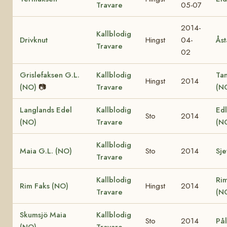
Travare
05-07
2014-
Kallblodig
Drivknut
Hingst
04-
Åst
Travare
02
Grislefaksen G.L.
Kallblodig
Ta
Hingst
2014
(NO)
📷
Travare
(N
Langlands Edel
Kallblodig
Edl
Sto
2014
(NO)
Travare
(N
Kallblodig
Maia G.L. (NO)
Sto
2014
Sje
Travare
Kallblodig
Ri
Rim Faks (NO)
Hingst
2014
Travare
(N
Skumsjö Maia
Kallblodig
Sto
2014
Pål
(NO)
Travare