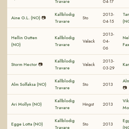
Travare
04-17
Kallblodig
2013-
Ta
Aine G.L. (NO)
📷
Sto
Travare
04-15
(N
2013-
Hellin Gutten
Kallblodig
Ne
Valack
04-
(NO)
Travare
Fa
06
Kallblodig
2013-
Storm Hector
📷
Valack
Kar
Travare
03-29
Kallblodig
Alm
Alm Solfaksa (NO)
Sto
2013
Travare
📷
Kallblodig
Vik
Ari Mollyn (NO)
Hingst
2013
Travare
Mo
Kallblodig
Eg
Egge Lotta (NO)
Sto
2013
Travare
(N