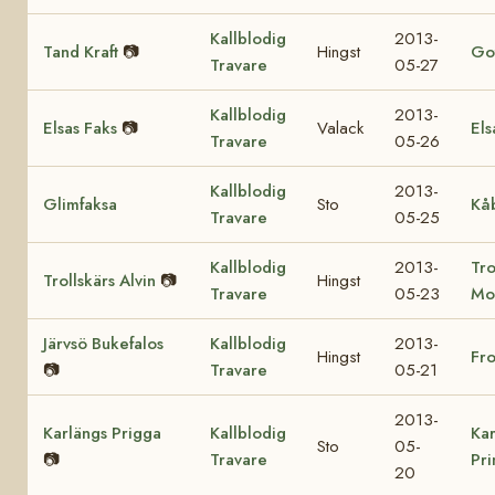
Kallblodig
2013-
Tand Kraft
📷
Hingst
Got
Travare
05-27
Kallblodig
2013-
Elsas Faks
📷
Valack
Els
Travare
05-26
Kallblodig
2013-
Glimfaksa
Sto
Kå
Travare
05-25
Kallblodig
2013-
Tro
Trollskärs Alvin
📷
Hingst
Travare
05-23
Mo
Järvsö Bukefalos
Kallblodig
2013-
Hingst
Fr
📷
Travare
05-21
2013-
Karlängs Prigga
Kallblodig
Kar
Sto
05-
📷
Travare
Pr
20