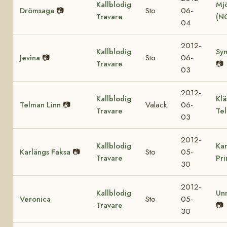
Kallblodig
Mjö
Drömsaga
📷
Sto
06-
Travare
(N
04
2012-
Kallblodig
Sy
Jevina
📷
Sto
06-
Travare
📷
03
2012-
Kallblodig
Klä
Telman Linn
📷
Valack
06-
Travare
Te
03
2012-
Kallblodig
Kar
Karlängs Faksa
📷
Sto
05-
Travare
Pr
30
2012-
Kallblodig
Un
Veronica
Sto
05-
Travare
📷
30