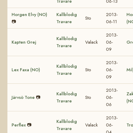
Travare
06-13
Horgen Elvy (NO)
Kallblodig
2013-
Ho
Sto
📷
Travare
06-11
(N
2013-
Kallblodig
Kapten Grej
Valack
06-
Gr
Travare
09
2013-
Kallblodig
Lex Faxa (NO)
Sto
06-
Mil
Travare
09
2013-
Kallblodig
Za
Järvsö Tone
📷
Sto
06-
Travare
(N
06
2013-
Kallblodig
Perflex
📷
Valack
06-
Tro
Travare
04