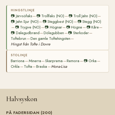
HINGSTLINJE
📷
Järvsöfaks
📷
Trollfaks (NO)
📷
Troll Jahn (NO)
—
—
—
📷
Jahn Sjur (NO)
📷
Steggbest (NO)
📷
Stegg (NO)
—
—
📷
Trygve (NO)
📷
Högnar
📷
Högne
📷
Kåre
—
—
—
—
—
📷
Dalegudbrand
Dölegubben
📷
Sterkoder
—
—
—
Toftebrun
Den gamle Toftehingsten
—
—
Hingst från Tofte i Dovre
STOLINJE
Barriona
Minerra
Skarprema
Remora
📷
Orka
—
—
—
—
—
Orkla
Tofta
Braska
Mona-Lisa
—
—
—
Halvsyskon
PÅ FADERSIDAN (200)