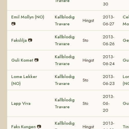
Travare
30
Emil Mollyn (NO)
Kallblodig
2013-
Ce
Hingst
📷
Travare
06-27
Mo
Kallblodig
2013-
Fakslilja
📷
Sto
Ge
Travare
06-26
Kallblodig
2013-
Guli Komet
📷
Hingst
Gul
Travare
06-24
Lome Lekker
Kallblodig
2013-
Lo
Sto
(NO)
Travare
06-23
(N
2013-
Kallblodig
Lapp Viva
Sto
06-
Gul
Travare
20
Kallblodig
2013-
Faks Kungen
📷
Hingst
Tin