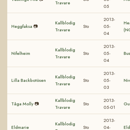
Travare
05
2013-
Kallblodig
He
Heggfaksa
📷
Sto
05-
Travare
(N
04
2013-
Kallblodig
Nifelheim
Sto
05-
Bu
Travare
04
2013-
Kallblodig
Lilla Backbotösen
Sto
05-
Ni
Travare
03
Kallblodig
2013-
Tåga Molly
📷
Sto
Gul
Travare
05-01
2013-
Kallblodig
Eldmarie
Sto
04-
Eld