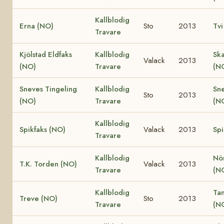
Kallblodig
Erna (NO)
Sto
2013
Tvi
Travare
Kjölstad Eldfaks
Kallblodig
Ska
Valack
2013
(NO)
Travare
(N
Sneves Tingeling
Kallblodig
Sn
Sto
2013
(NO)
Travare
(N
Kallblodig
Spikfaks (NO)
Valack
2013
Spi
Travare
Kallblodig
Nö
T.K. Torden (NO)
Valack
2013
Travare
(N
Kallblodig
Ta
Treve (NO)
Sto
2013
Travare
(N