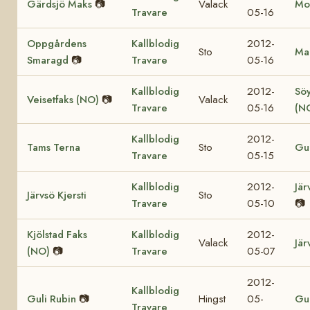
Gärdsjö Maks
📷
Valack
Mol
Travare
05-16
Oppgårdens
Kallblodig
2012-
Sto
Mar
Smaragd
📷
Travare
05-16
Kallblodig
2012-
Söy
Veisetfaks (NO)
📷
Valack
Travare
05-16
(N
Kallblodig
2012-
Tams Terna
Sto
Gul
Travare
05-15
Kallblodig
2012-
Jär
Järvsö Kjersti
Sto
Travare
05-10
📷
Kjölstad Faks
Kallblodig
2012-
Valack
Jär
(NO)
📷
Travare
05-07
2012-
Kallblodig
Guli Rubin
📷
Hingst
05-
Gul
Travare