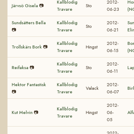
Kallblodig
2012-
Ho
Järvsö Gisela
📷
Sto
Travare
06-23
(N
Sundsätters Bella
Kallblodig
2012-
Sun
Sto
📷
Travare
06-21
Eli
Kallblodig
2012-
Bor
Trollskärs Bork
📷
Hingst
Travare
06-15
(N
Kallblodig
2012-
Reifaksa
📷
Sto
La
Travare
06-11
Hektor Fantastisk
Kallblodig
2012-
Valack
Bir
📷
Travare
06-07
2012-
Kallblodig
Kut Melvin
📷
Hingst
06-
Alf
Travare
05
2012-