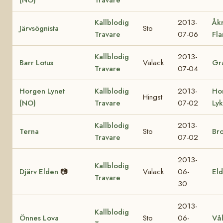
Kallblodig
2013-
Åk
Järvsögnista
Sto
Travare
07-06
Fl
Kallblodig
2013-
Barr Lotus
Valack
Gra
Travare
07-04
Horgen Lynet
Kallblodig
2013-
Ho
Hingst
(NO)
Travare
07-02
Ly
Kallblodig
2013-
Terna
Sto
Br
Travare
07-02
2013-
Kallblodig
Djärv Elden
📷
Valack
06-
Eld
Travare
30
2013-
Kallblodig
Önnes Lova
Sto
06-
Vå