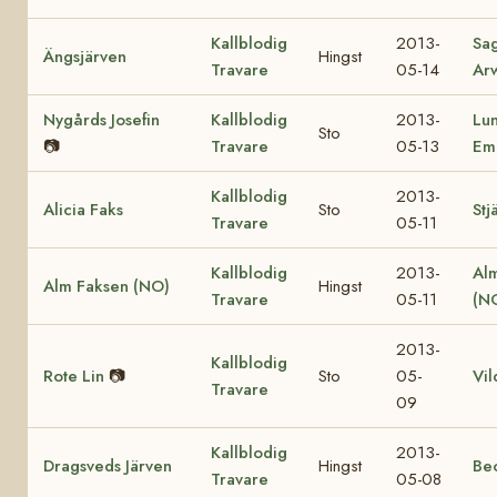
Kallblodig
2013-
Sa
Ängsjärven
Hingst
Travare
05-14
Ar
Nygårds Josefin
Kallblodig
2013-
Lu
Sto
📷
Travare
05-13
Em
Kallblodig
2013-
Alicia Faks
Sto
Stj
Travare
05-11
Kallblodig
2013-
Al
Alm Faksen (NO)
Hingst
Travare
05-11
(N
2013-
Kallblodig
Rote Lin
📷
Sto
05-
Vil
Travare
09
Kallblodig
2013-
Dragsveds Järven
Hingst
Be
Travare
05-08