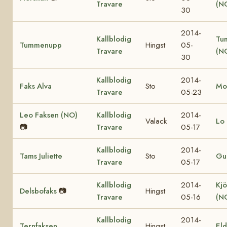
Travare
(N
30
2014-
Kallblodig
Tu
Tummenupp
Hingst
05-
Travare
(N
30
Kallblodig
2014-
Faks Alva
Sto
Mo
Travare
05-23
Leo Faksen (NO)
Kallblodig
2014-
Valack
Lo 
📷
Travare
05-17
Kallblodig
2014-
Tams Juliette
Sto
Gul
Travare
05-17
Kallblodig
2014-
Kjö
Delsbofaks
📷
Hingst
Travare
05-16
(N
Kallblodig
2014-
Ternfaksen
Hingst
El