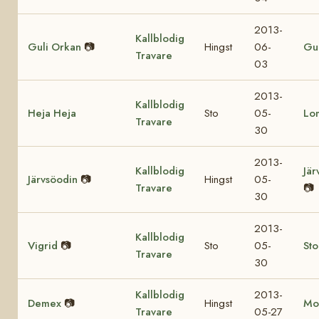
2013-
Kallblodig
Guli Orkan
📷
Hingst
06-
Gul
Travare
03
2013-
Kallblodig
Heja Heja
Sto
05-
Lo
Travare
30
2013-
Kallblodig
Jär
Järvsöodin
📷
Hingst
05-
Travare
📷
30
2013-
Kallblodig
Vigrid
📷
Sto
05-
St
Travare
30
Kallblodig
2013-
Demex
📷
Hingst
Mo
Travare
05-27