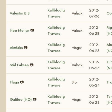
Kallblodig
2012-
Valentin B.S.
Valack
Op
Travare
07-06
Kallblodig
2012-
Rig
Neo Mollyn
📷
Valack
Travare
06-28
(N
Kallblodig
2012-
Al
Almfaks
📷
Hingst
Travare
06-25
(N
Kallblodig
2012-
Tu
Stål Faksen
📷
Valack
Travare
06-25
(N
Kallblodig
2012-
Flaga
📷
Sto
Tro
Travare
06-24
Kallblodig
2012-
Ta
Galileo (NO)
📷
Hingst
Travare
06-23
(N