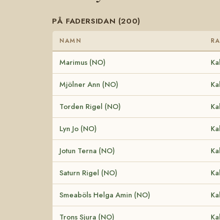
PÅ FADERSIDAN (200)
NAMN
RA
Marimus (NO)
Ka
Mjölner Ann (NO)
Ka
Torden Rigel (NO)
Ka
Lyn Jo (NO)
Ka
Jotun Terna (NO)
Ka
Saturn Rigel (NO)
Ka
Smeaböls Helga Amin (NO)
Ka
Trons Sjura (NO)
Ka