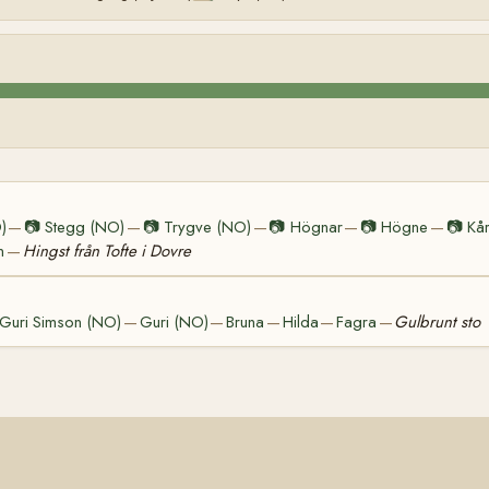
)
📷
Stegg (NO)
📷
Trygve (NO)
📷
Högnar
📷
Högne
📷
Kå
—
—
—
—
—
n
Hingst från Tofte i Dovre
—
Guri Simson (NO)
Guri (NO)
Bruna
Hilda
Fagra
Gulbrunt sto
—
—
—
—
—