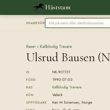
Häststam
SNABBSÖK
Raser
›
Kallblodig Travare
Ulsrud Bausen (
NK-901151
ID
1990-07-03
FÖDD
Kallblodig Travare
RAS
Valack
KÖN
Kari M Sörensen, Norge
UPPFÖDARE
brun, skj stj, snp