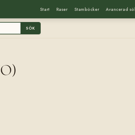
Start
Raser
Stamböcker
Avancerad sö
SÖK
NO)