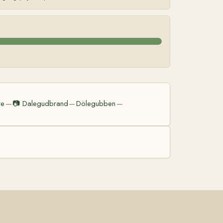
re
📷
Dalegudbrand
Dölegubben
—
—
—