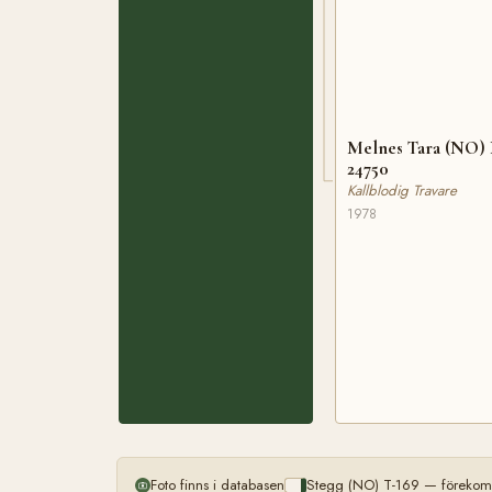
Melnes Tara (NO)
24750
Kallblodig Travare
1978
Foto finns i databasen
Stegg (NO) T-169 — förekomm