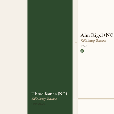
Alm Rigel (NO
Kallblodig Travare
1975
Ulsrud Bausen (NO)
Kallblodig Travare
1990-07-03