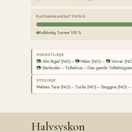
RASSAMMANSÄTTNING
Kallblodig Travare 100 %
HINGSTLINJE
📷
Alm Rigel (NO)
📷
Nilen (NO)
📷
Vinvar (NO
—
—
📷
Sterkoder
Toftebrun
Den gamle Toftehingste
—
—
STOLINJE
Melnes Tara (NO)
Torila (NO)
Steggna (NO)
—
—
—
Halvsyskon