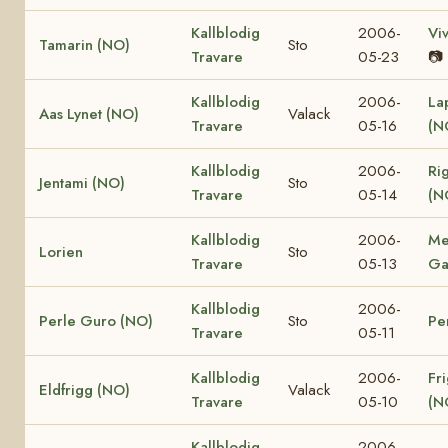
Kallblodig
2006-
Vi
Tamarin (NO)
Sto
Travare
05-23
📷
Kallblodig
2006-
La
Aas Lynet (NO)
Valack
Travare
05-16
(N
Kallblodig
2006-
Ri
Jentami (NO)
Sto
Travare
05-14
(N
Kallblodig
2006-
Me
Lorien
Sto
Travare
05-13
Ga
Kallblodig
2006-
Perle Guro (NO)
Sto
Pe
Travare
05-11
Kallblodig
2006-
Fr
Eldfrigg (NO)
Valack
Travare
05-10
(N
Kallblodig
2006-