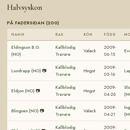
Halvsyskon
PÅ FADERSIDAN (200)
NAMN
RAS
KÖN
FÖDD
M
Eldingson B.G.
Kallblodig
2009-
Valack
Ev
(NO)
Travare
06-15
Kallblodig
2009-
Lundrapp (NO)
📷
Hingst
La
Travare
05-16
Kallblodig
2009-
Sl
Eldjon (NO)
📷
Hingst
Travare
04-26
(N
Kallblodig
2009-
In
Blingsen (NO)
📷
Valack
Travare
04-21
(N
Kallblodig
2009-