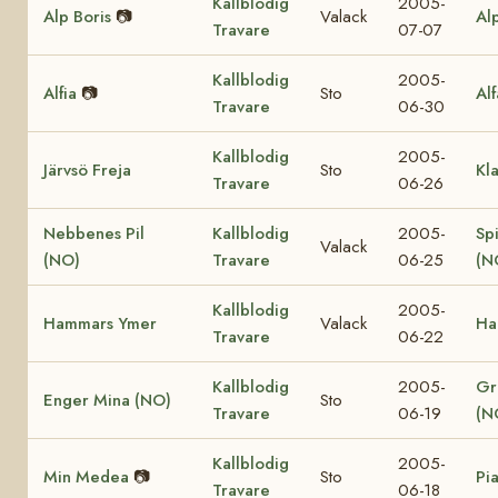
Kallblodig
2005-
Alp Boris
📷
Valack
Al
Travare
07-07
Kallblodig
2005-
Alfia
📷
Sto
Al
Travare
06-30
Kallblodig
2005-
Järvsö Freja
Sto
Kl
Travare
06-26
Nebbenes Pil
Kallblodig
2005-
Sp
Valack
(NO)
Travare
06-25
(N
Kallblodig
2005-
Hammars Ymer
Valack
Ha
Travare
06-22
Kallblodig
2005-
Gr
Enger Mina (NO)
Sto
Travare
06-19
(N
Kallblodig
2005-
Min Medea
📷
Sto
Pi
Travare
06-18