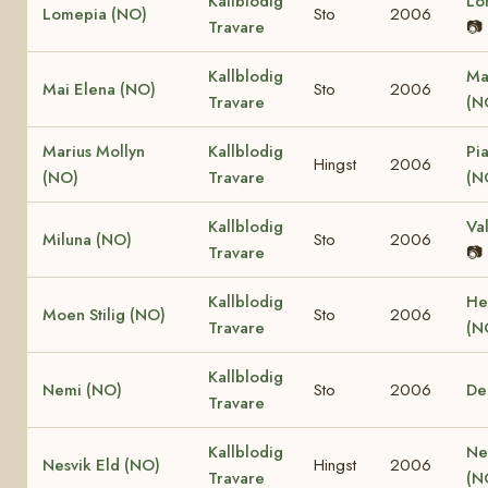
Kallblodig
Lo
Lomepia (NO)
Sto
2006
Travare
📷
Kallblodig
Ma
Mai Elena (NO)
Sto
2006
Travare
(N
Marius Mollyn
Kallblodig
Pi
Hingst
2006
(NO)
Travare
(N
Kallblodig
Va
Miluna (NO)
Sto
2006
Travare
📷
Kallblodig
He
Moen Stilig (NO)
Sto
2006
Travare
(N
Kallblodig
Nemi (NO)
Sto
2006
De
Travare
Kallblodig
Ne
Nesvik Eld (NO)
Hingst
2006
Travare
(N