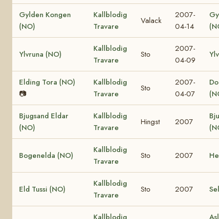
Gylden Kongen
Kallblodig
2007-
Gy
Valack
(NO)
Travare
04-14
(N
Kallblodig
2007-
Ylvruna (NO)
Sto
Yl
Travare
04-09
Elding Tora (NO)
Kallblodig
2007-
Dol
Sto
📷
Travare
04-07
(N
Bjugsand Eldar
Kallblodig
Bj
Hingst
2007
(NO)
Travare
(N
Kallblodig
Bogenelda (NO)
Sto
2007
He
Travare
Kallblodig
Eld Tussi (NO)
Sto
2007
Se
Travare
Kallblodig
Asl