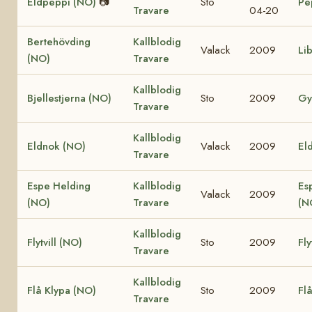
Eldpeppi (NO)
📷
Sto
Pe
Travare
04-20
Bertehövding
Kallblodig
Valack
2009
Li
(NO)
Travare
Kallblodig
Bjellestjerna (NO)
Sto
2009
Gy
Travare
Kallblodig
Eldnok (NO)
Valack
2009
Eld
Travare
Espe Helding
Kallblodig
Es
Valack
2009
(NO)
Travare
(N
Kallblodig
Flytvill (NO)
Sto
2009
Fly
Travare
Kallblodig
Flå Klypa (NO)
Sto
2009
Fl
Travare