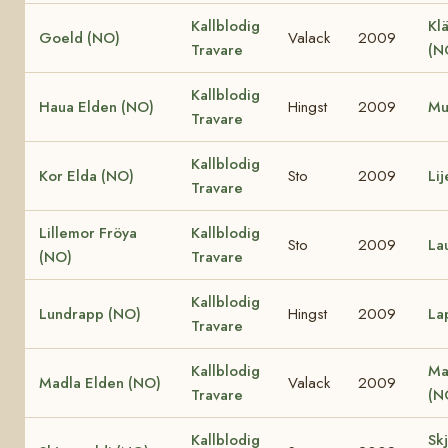
Kallblodig
Klä
Goeld (NO)
Valack
2009
Travare
(N
Kallblodig
Haua Elden (NO)
Hingst
2009
Mu
Travare
Kallblodig
Kor Elda (NO)
Sto
2009
Li
Travare
Lillemor Fröya
Kallblodig
Sto
2009
La
(NO)
Travare
Kallblodig
Lundrapp (NO)
Hingst
2009
La
Travare
Kallblodig
Ma
Madla Elden (NO)
Valack
2009
Travare
(N
Kallblodig
Sk