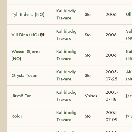
Kallblodig
Tyll Eldvira (NO)
Sto
2006
Ull
Travare
Kallblodig
Sal
Vill Dina (NO)
📷
Sto
2006
Travare
(N
Wessel Stjerna
Kallblodig
Ka
Sto
2006
(NO)
Travare
(N
Kallblodig
2005-
Ak
Grysta Tösen
Sto
Travare
07-25
(N
Kallblodig
2005-
Järvsö Tur
Valack
Jär
Travare
07-18
Kallblodig
2005-
Roldi
Sto
Ni
Travare
07-09