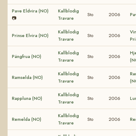
Pave Eldvira (NO)
Kallblodig
Sto
2006
Pa
📷
Travare
Kallblodig
Vi
Prinse Elvira (NO)
Sto
2006
Travare
Pr
Kallblodig
Hj
Pängfrua (NO)
Sto
2006
Travare
(N
Kallblodig
Ra
Ramselda (NO)
Sto
2006
Travare
(N
Kallblodig
Rappluna (NO)
Sto
2006
Lu
Travare
Kallblodig
Remelda (NO)
Sto
2006
Re
Travare