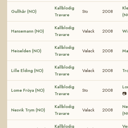
Kallblodig
Kle
Gullhår (NO)
Sto
2008
Travare
(N
Kallblodig
Hansemann (NO)
Valack
2008
Wi
Travare
Kallblodig
Heiselden (NO)
Valack
2008
Ma
Travare
Kallblodig
Lille Elding (NO)
Valack
2008
Tro
Travare
Kallblodig
Lo
Lome Fröya (NO)
Sto
2008
Travare
📷
Kallblodig
Ne
Nesvik Trym (NO)
Valack
2008
Travare
(N
Kallblodig
Ve