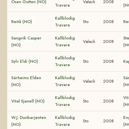
Osen Gutten (NO)
Valack
2008
Travare
(N
Kallblodig
Reitå (NO)
Sto
2008
Re
Travare
Sangvik Casper
Kallblodig
St
Valack
2008
(NO)
Travare
(N
Kallblodig
Sylv Eldi (NO)
Sto
2008
Ka
Travare
Särheims Elden
Kallblodig
Sä
Valack
2008
(NO)
Travare
(N
Kallblodig
Vit
Vital Sjanell (NO)
Sto
2008
Travare
(N
W.J. Dunbarjenten
Kallblodig
En
Sto
2008
(NO)
Travare
(N