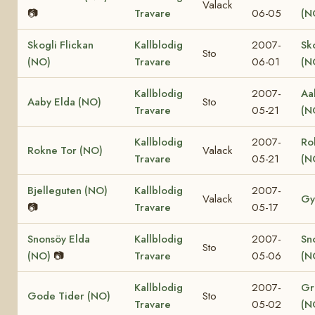
Valack
📷
Travare
06-05
(N
Skogli Flickan
Kallblodig
2007-
Sk
Sto
(NO)
Travare
06-01
(N
Kallblodig
2007-
Aa
Aaby Elda (NO)
Sto
Travare
05-21
(N
Kallblodig
2007-
Ro
Rokne Tor (NO)
Valack
Travare
05-21
(N
Bjelleguten (NO)
Kallblodig
2007-
Valack
Gy
📷
Travare
05-17
Snonsöy Elda
Kallblodig
2007-
Sn
Sto
(NO)
📷
Travare
05-06
(N
Kallblodig
2007-
Gr
Gode Tider (NO)
Sto
Travare
05-02
(N