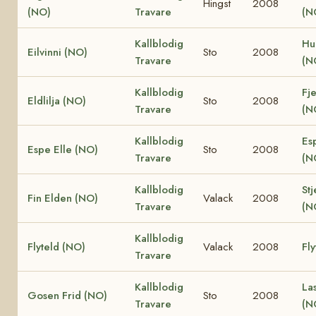
Hingst
2008
(NO)
Travare
(N
Kallblodig
Hu
Eilvinni (NO)
Sto
2008
Travare
(N
Kallblodig
Fje
Eldlilja (NO)
Sto
2008
Travare
(N
Kallblodig
Es
Espe Elle (NO)
Sto
2008
Travare
(N
Kallblodig
Stj
Fin Elden (NO)
Valack
2008
Travare
(N
Kallblodig
Flyteld (NO)
Valack
2008
Fly
Travare
Kallblodig
La
Gosen Frid (NO)
Sto
2008
Travare
(N