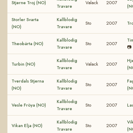
Stjerne Troj (NO)
Valack
2007
Travare
(N
Storler Svarta
Kallblodig
Sto
2007
Tro
(NO)
Travare
Kallblodig
Ti
Theobärta (NO)
Sto
2007
Travare
📷
Kallblodig
Hj
Turbin (NO)
Valack
2007
Travare
(N
Tverdals Stjerna
Kallblodig
Fa
Sto
2007
(NO)
Travare
(N
Kallblodig
Vesle Fröya (NO)
Sto
2007
La
Travare
Kallblodig
Vi
Vikan Elja (NO)
Sto
2007
Travare
(N