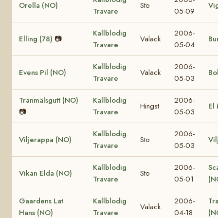
Orella (NO)
Sto
Vi
Travare
05-09
Kallblodig
2006-
Elling (78)
📷
Valack
Bur
Travare
05-04
Kallblodig
2006-
Evens Pil (NO)
Valack
Bo
Travare
05-03
Tranmälsgutt (NO)
Kallblodig
2006-
Hingst
El
📷
Travare
05-03
Kallblodig
2006-
Viljerappa (NO)
Sto
Vi
Travare
05-03
Kallblodig
2006-
Sc
Vikan Elda (NO)
Sto
Travare
05-01
(N
Gaardens Lat
Kallblodig
2006-
Tr
Valack
Hans (NO)
Travare
04-18
(N