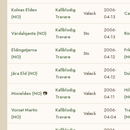
Kolnes Elden
Kallblodig
2006-
Valack
Ca
(NO)
Travare
04-13
Kallblodig
2006-
Värdalsjenta (NO)
Sto
Rö
Travare
04-13
Eldingstjerna
Kallblodig
2006-
Fr
Sto
(NO)
Travare
04-12
(N
Kallblodig
2006-
Jåra Eld (NO)
Valack
Du
Travare
04-12
Kallblodig
2006-
Hi
Minielden (NO)
📷
Valack
Travare
04-11
(N
Vorset Martin
Kallblodig
2006-
Tr
Valack
(NO)
Travare
04-04
(N
Kallblodig
2006-