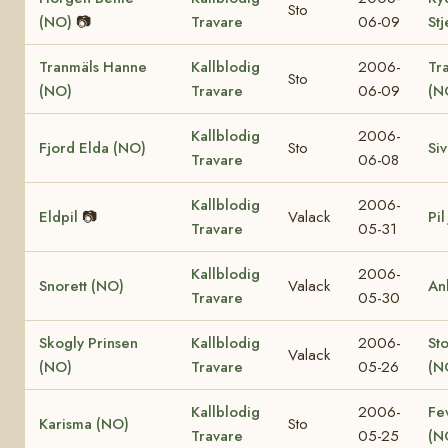
Sto
(NO)
📷
Travare
06-09
St
Tranmäls Hanne
Kallblodig
2006-
Tr
Sto
(NO)
Travare
06-09
(N
Kallblodig
2006-
Fjord Elda (NO)
Sto
Si
Travare
06-08
Kallblodig
2006-
Eldpil
📷
Valack
Pil
Travare
05-31
Kallblodig
2006-
Snorett (NO)
Valack
An
Travare
05-30
Skogly Prinsen
Kallblodig
2006-
St
Valack
(NO)
Travare
05-26
(N
Kallblodig
2006-
Fe
Karisma (NO)
Sto
Travare
05-25
(N