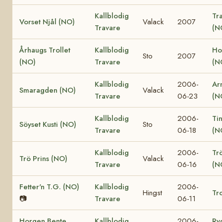
Kallblodig
Tr
Vorset Njål (NO)
Valack
2007
Travare
(N
Århaugs Trollet
Kallblodig
Ho
Sto
2007
(NO)
Travare
(N
Kallblodig
2006-
Ar
Smaragden (NO)
Valack
Travare
06-23
(N
Kallblodig
2006-
Ti
Söyset Kusti (NO)
Sto
Travare
06-18
(N
Kallblodig
2006-
Tr
Trö Prins (NO)
Valack
Travare
06-16
(N
Fetter'n T.G. (NO)
Kallblodig
2006-
Hingst
Tro
📷
Travare
06-11
Horgen Bente
Kallblodig
2006-
Ry