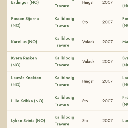
Erdinger (NO)
Hingst
2007
Travare
(N
Fossen Stjerna
Kallblodig
Fo
Sto
2007
(NO)
Travare
(N
Kallblodig
Karelius (NO)
Valack
2007
Ma
Travare
Kvern Rasken
Kallblodig
Sv
Valack
2007
(NO)
Travare
(N
Lauvås Knekten
Kallblodig
La
Hingst
2007
(NO)
Travare
(N
Kallblodig
Fr
Lille Kvikka (NO)
Sto
2007
Travare
(N
Kallblodig
Lykke Svinta (NO)
Sto
2007
Lu
Travare