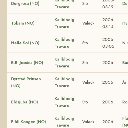
Durgrosa (NO)
Sto
Du
Travare
03-19
Kallblodig
2006-
Tokam (NO)
Valack
Hy
Travare
03-14
Kallblodig
2006-
Helle Sol (NO)
Sto
Nu
Travare
03-05
Kallblodig
B.B. Jessica (NO)
Sto
2006
Ba
Travare
Dyrstad Prinsen
Kallblodig
Valack
2006
År
(NO)
Travare
Kallblodig
Eldsjuba (NO)
Sto
2006
Ro
Travare
Kallblodig
Flå
Flåli Kongen (NO)
Valack
2006
Travare
(N