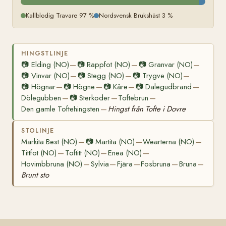
Kallblodig Travare 97 %
Nordsvensk Brukshäst 3 %
HINGSTLINJE
📷
Elding (NO)
📷
Rappfot (NO)
📷
Granvar (NO)
—
—
—
📷
Vinvar (NO)
📷
Stegg (NO)
📷
Trygve (NO)
—
—
—
📷
Högnar
📷
Högne
📷
Kåre
📷
Dalegudbrand
—
—
—
—
Dölegubben
📷
Sterkoder
Toftebrun
—
—
—
Den gamle Toftehingsten
Hingst från Tofte i Dovre
—
STOLINJE
Markita Best (NO)
📷
Martita (NO)
Wearterna (NO)
—
—
—
Tittfot (NO)
Toftitt (NO)
Enea (NO)
—
—
—
Hovimbbruna (NO)
Sylvia
Fjära
Fosbruna
Bruna
—
—
—
—
—
Brunt sto