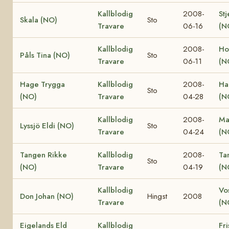
Kallblodig
2008-
Stj
Skala (NO)
Sto
Travare
06-16
(N
Kallblodig
2008-
Ho
Påls Tina (NO)
Sto
Travare
06-11
(N
Hage Trygga
Kallblodig
2008-
Ha
Sto
(NO)
Travare
04-28
(N
Kallblodig
2008-
Ma
Lyssjö Eldi (NO)
Sto
Travare
04-24
(N
Tangen Rikke
Kallblodig
2008-
Ta
Sto
(NO)
Travare
04-19
(N
Kallblodig
Vo
Don Johan (NO)
Hingst
2008
Travare
(N
Eigelands Eld
Kallblodig
Fri