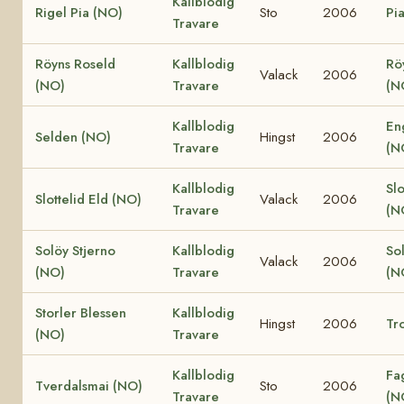
Kallblodig
Rigel Pia (NO)
Sto
2006
Pi
Travare
Röyns Roseld
Kallblodig
Rö
Valack
2006
(NO)
Travare
(N
Kallblodig
En
Selden (NO)
Hingst
2006
Travare
(N
Kallblodig
Slo
Slottelid Eld (NO)
Valack
2006
Travare
(N
Solöy Stjerno
Kallblodig
So
Valack
2006
(NO)
Travare
(N
Storler Blessen
Kallblodig
Hingst
2006
Tro
(NO)
Travare
Kallblodig
Fa
Tverdalsmai (NO)
Sto
2006
Travare
(N