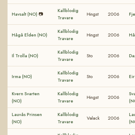
Kallblodig
Havsalt (NO)
📷
Hingst
2006
Fj
Travare
Kallblodig
Hågå Elden (NO)
Hingst
2006
Hå
Travare
Kallblodig
Il Trolla (NO)
Sto
2006
Da
Travare
Kallblodig
Irma (NO)
Sto
2006
Ei
Travare
Kvern Svarten
Kallblodig
Sv
Hingst
2006
(NO)
Travare
(N
Lauvås Prinsen
Kallblodig
La
Valack
2006
(NO)
Travare
(N