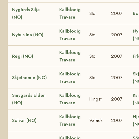
Nygårds Silja
Kallblodig
Sto
2007
Bo
(NO)
Travare
Kallblodig
Ny
Nyhus Ina (NO)
Sto
2007
Travare
(N
Kallblodig
Regi (NO)
Sto
2007
Fr
Travare
Kallblodig
Sk
Skjetnemie (NO)
Sto
2007
Travare
(N
Smygards Elden
Kallblodig
Kv
Hingst
2007
(NO)
Travare
(N
Kallblodig
Hje
Solvar (NO)
Valack
2007
Travare
(N
Kallblodig
Söy