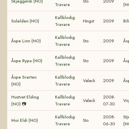
Skjeggeldi (NO)
Sto
2009
Travare
(N
Kallblodig
Solelden (NO)
Hingst
2009
Bil
Travare
Kallblodig
Åspe Linn (NO)
Sto
2009
Ås
Travare
Kallblodig
Åspe Rypa (NO)
Sto
2009
Ås
Travare
Åspe Svarten
Kallblodig
Valack
2009
Ås
(NO)
Travare
Hustvet Elding
Kallblodig
2008-
Valack
Vo
(NO)
📷
Travare
07-30
Kallblodig
2008-
Stj
Moi Eldi (NO)
Sto
Travare
06-30
(N