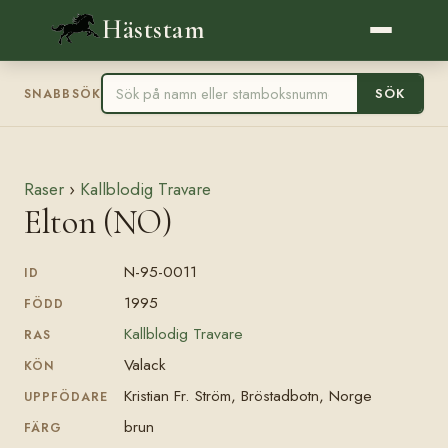
Häststam
SÖK
SNABBSÖK
Raser
›
Kallblodig Travare
Elton (NO)
N-95-0011
ID
1995
FÖDD
Kallblodig Travare
RAS
Valack
KÖN
Kristian Fr. Ström, Bröstadbotn, Norge
UPPFÖDARE
brun
FÄRG