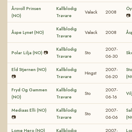
Årsvoll Prinsen
Kallblodig
Öy
Valack
2008
(NO)
Travare
📷
Kallblodig
Åspe Lynet (NO)
Valack
2008
Ås
Travare
Kallblodig
2007-
Polar Lilja (NO)
📷
Sto
Sk
Travare
06-30
Eld Stjernen (NO)
Kallblodig
2007-
St
Hingst
📷
Travare
06-20
(N
Fryd Og Gammen
Kallblodig
2007-
Sto
Vi
(NO)
Travare
06-16
Mediaas Elli (NO)
Kallblodig
2007-
Sa
Sto
📷
Travare
06-06
(N
Lome Hero (NO)
Kallblodig
2007-
Lo